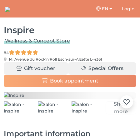
EN
Login
Inspire
Wellness & Concept Store
84
14, Avenue du Rock'n'Roll
Esch-sur-Alzette L-4361
Gift voucher
Special Offers
Book appointment
Show
more
Important information