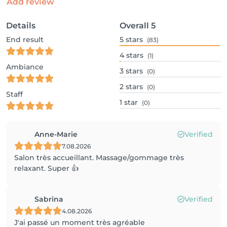
Add review
Details
Overall
5
End result
5
stars
(83)
4
stars
(1)
Ambiance
3
stars
(0)
2
stars
(0)
Staff
1
star
(0)
Anne-Marie
Verified
7.08.2026
Salon très accueillant. Massage/gommage très
relaxant. Super 👍
Sabrina
Verified
4.08.2026
J'ai passé un moment très agréable