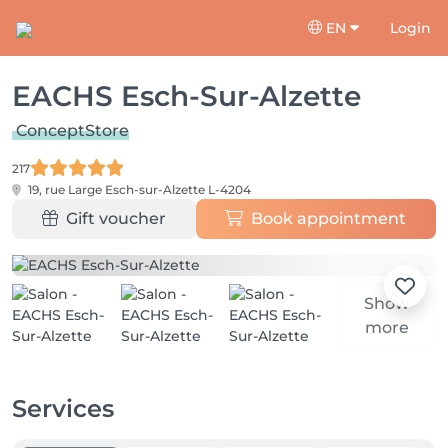
EN
Login
EACHS Esch-Sur-Alzette
ConceptStore
217
19, rue Large
Esch-sur-Alzette L-4204
Gift voucher
Book appointment
Show
more
Services