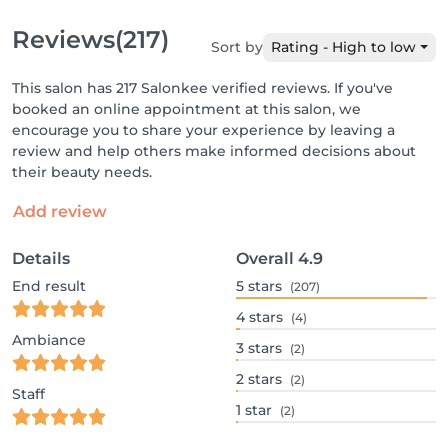
Reviews
(217)
Sort by
Rating - High to low
This salon has 217 Salonkee verified reviews. If you've
booked an online appointment at this salon, we
encourage you to share your experience by leaving a
review and help others make informed decisions about
their beauty needs.
Add review
Details
Overall
4.9
End result
5
stars
(207)
4
stars
(4)
Ambiance
3
stars
(2)
2
stars
(2)
Staff
1
star
(2)