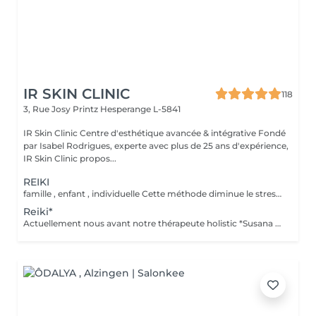
IR SKIN CLINIC
118
3, Rue Josy Printz
Hesperange L-5841
IR Skin Clinic Centre d'esthétique avancée & intégrative Fondé
par Isabel Rodrigues, experte avec plus de 25 ans d'expérience,
IR Skin Clinic propos...
REIKI
famille , enfant , individuelle Cette méthode diminue le stress, relâche les blocages émotionnels, calme les douleurs physiques, et vous amener à un bien-être général, ainsi qu'une paix intérieure. Libère les blocages énergétiques, renforce le système immunitaire, atténue la douleur et élimine les toxines du corps
Reiki*
Actuellement nous avant notre thérapeute holistic *Susana Ferreira, qui vient 1x par mois , téléphoner pour prendre rdv . famille , enfant , individuelle Libère les blocages énergétiques, renforce le système immunitaire, atténue la douleur et élimine les toxines du corps.