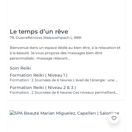
Le temps d’un rêve
79, Duarrefstrooss
Weiswampach L-9991
Bienvenue dans un espace dédié au bien-être, à la relaxation et
à la beauté. Je vous propose des massages bien-être
personnalisés : massage relaxant...
Soin Reiki
Formation Reiki ( Niveau 1 )
Formation : 2 Journées de 6 heures L'éveil de l'énergie : une initiation à l'énergie universelle du Reiki Usui. Ce 1er niveau permet d'apprendre à canaliser et transmettre l'énergie par imposition des mains, sur soi et sur autrui. La formation aborde les bases de la méthode traditionnelle de Mikao Usui, la purification énergétique, les auto-traitements et la découverte du centre intérieur. Cours en présentiel, théorique , pratique et initiation. Accessible a tous. Prévoir son pique nique.
Formation Reiki ( Niveau 2 & 3 )
Formation : 2 Journées de 6 heures Ces niveaux permettent d'approfondir la pratique énergétique à travers la découverte des symboles sacrés, le travail à distance et la guérison émotionnelle, tout en ouvrant la voie vers la maîtrise intérieure. Un voyage de transformation et de rayonnement, où l'énergie du Reiki devient une véritable voie de conscience et de paix intérieure. Initiation aux symboles Reiki Usui. Cours en présentiel, pratique et théorique. Attention accès uniquement si vous avez passez le niveau 1. Prévoir pique nique.