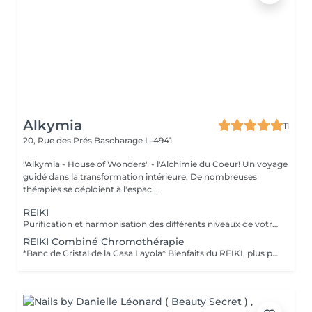
Alkymia
11
20, Rue des Prés
Bascharage L-4941
"Alkymia - House of Wonders" - l'Alchimie du Coeur! Un voyage
guidé dans la transformation intérieure. De nombreuses
thérapies se déploient à l'espac...
REIKI
Purification et harmonisation des différents niveaux de votre être physique, émotionnel, mental et spirituel.
REIKI Combiné Chromothérapie
*Banc de Cristal de la Casa Layola* Bienfaits du REIKI, plus purification des corps subtils de l'Être dans sa globalité, permet une meilleure connexion à soi, une relaxation intense, un meilleur ancrage et une clarté d'esprit...