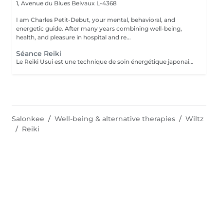
1, Avenue du Blues
Belvaux L-4368
I am Charles Petit-Debut, your mental, behavioral, and
energetic guide. After many years combining well-being,
health, and pleasure in hospital and re...
Séance Reiki
Le Reiki Usui est une technique de soin énergétique japonaise, fondée par Mikao Usui au début du XXème siècle. Elle repose sur le principe de transmission de l'énergie universelle par imposition des mains pour favoriser la guérison et le bien-être. Les bienfaits du Reiki incluent l'harmonisation du corps et de l'esprit, la réduction du stress et la promotion de la relaxation pour une amélioration de la qualité du sommeil, le renforcement du système immunitaire et l'équilibrage des émotions. Le Reiki peut être utilisé pour soulager une douleur ponctuelle ou pour accompagner un traitement plus lourd.
Salonkee
Well-being & alternative therapies
Wiltz
Reiki