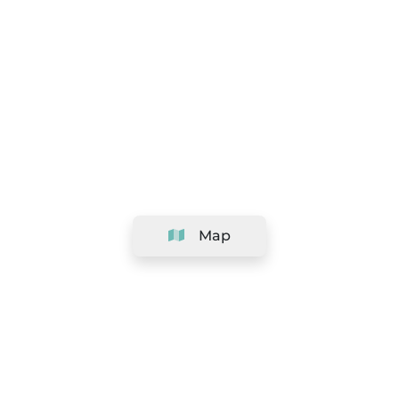
Map
Company
Support