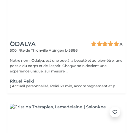
ÔDALYA
36
500, Rte de Thionville
Alzingen L-5886
Notre nom, Ôdalya, est une ode à la beauté et au bien-être, une
poésie du corps et de l'esprit. Chaque soin devient une
expérience unique, sur mesure,...
Rituel Reiki
( Accueil personnalisé, Reiki 60 min, accompagnement et partage ) Soin énergétique d'origine japonaise qui permet de faire circuler et d'harmoniser l'énergie du corps. Le Reiki aide à apaiser le corps et l'esprit, favorise la relaxation, contribue à améliorer le sommeil, calme les tensions.