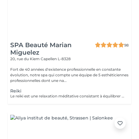
SPA Beauté Marian
98
Miguelez
20, rue du Kiem
Capellen L-8328
Fort de 40 années d'existence professionnelle en constante
évolution, notre spa qui compte une équipe de 5 esthéticiennes
professionnelles dont une na...
Reiki
Le reiki est une relaxation méditative consistant à équilibrer les énergies de la personne, pour qu'elle trouve un apaisement durable et profond au niveau de son corps, de son psychique et de son émotionnel. Elle utilise un toucher sur des points spécifiques du circuit énergétique du corps et favorise ainsi l'émergence des potentiels naturels solutionnant. Le praticien capte l'énergie universelle du cosmos et de la terre et la transmet au receveur par l'imposition des mains. L'énergie circule alors dans tout le corps du receveur : elle aligne, nettoie, équilibre, transforme, soigne ce qui peut l'être pendant le soin.Le Reiki agit sur la totalité de l'individu et donc sur ses indivisibles composantes mentale, physique, émotionnelle et spirituelle. Comment se déroule une séance Reiki ? Le receveur reste habillé, se déchausse et s'installe confortablement sur une table de massage. Le praticien pose légèrement ses mains sur les chakras (roues d'énergie) du receveur, pendant environ 3 minutes par position. Durant la première demi-heure, le receveur est couché sur le dos. Puis il se tourne sur le ventre. La séance est généralement accompagnée d'une musique douce et relaxante.