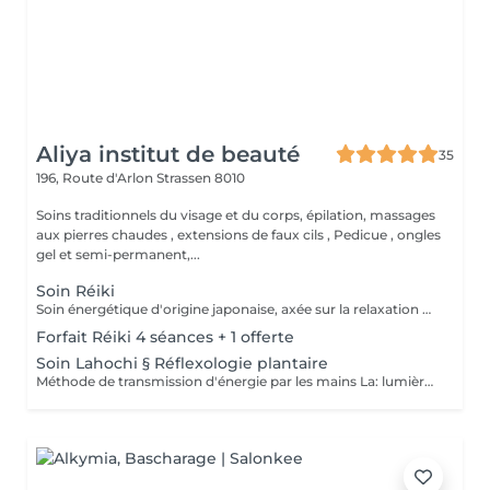
Aliya institut de beauté
35
196, Route d'Arlon
Strassen 8010
Soins traditionnels du visage et du corps, épilation, massages
aux pierres chaudes , extensions de faux cils , Pedicue , ongles
gel et semi-permanent,...
Soin Réiki
Soin énergétique d'origine japonaise, axée sur la relaxation et l'harmonisation du corps et de l'esprit. REI: universel KI: énergie vital Le praticien pose doucement les mains sur les différentes zones , il n'y a pas de manipulation ou de pression. Effets: -Réduction du stress et de l'anxiété -Sensation de calme et de lâcher prise -Aide à apaiser le mental -favorise l'endormissement -Aide à relâcher les tensions émotionnelles le réiki est une pratique douce qui vise surtout : -la détente -l'équilibre émotionnel -le bien-être global A faire seul ou en cure de 4 séances
Forfait Réiki 4 séances + 1 offerte
Soin Lahochi § Réflexologie plantaire
Méthode de transmission d'énergie par les mains La: lumière, amour HO: mouvement de l'énergie CHI: energie vitale Effets: -Diminue le stress -Procure un calme profond et durable -Aide à harmoniser le corps et l'esprit - Energie retrouvée - Favorise le lâcher-prise -Harmonisation des Chakras Couplé à la réflexologie plantaire c'est un soin qui apporte une relaxation complète et durable alliant les bienfaits du soin énergétique et ceux de la réflexologie . A faire seul ou en cure de 4 séances "Détente absolue "