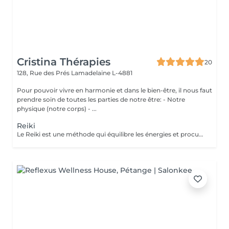
Cristina Thérapies
20
128, Rue des Prés
Lamadelaine L-4881
Pour pouvoir vivre en harmonie et dans le bien-être, il nous faut
prendre soin de toutes les parties de notre être: - Notre
physique (notre corps) - ...
Reiki
Le Reiki est une méthode qui équilibre les énergies et procure un apaisement physique, psychique et émotionnel. Lors d'une séance de Reiki (Rei signifie esprit-conscience, Ki signifie énergie-sensation), le praticien dirige l'énergie universelle vers les zones du corps qui en ont le plus besoin, faisant en sorte que l'énergie circule uniformément et harmonieusement. Une séance permet : d'apaiser le corps et l'esprit de procurer un sentiment de bien-être d'harmoniser la circulation de l'énergie de favoriser un état de relaxation de soutenir le potentiel de guérison de retrouver un sommeil réparateur retrouver une meilleure circulation sanguine réduire les douleurs physiques réduire le stress Les séances de reiki peuvent être pratiquées à titre préventif, ou en accompagnement des soins médicaux, mais ne peuvent en aucun cas, se substituer aux traitements médicaux. Paiement sur place en espèces.