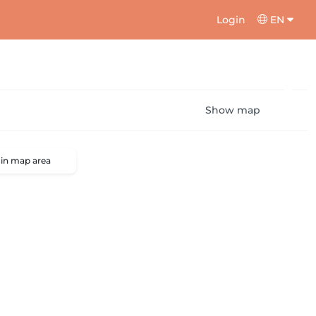
Login
EN
Show map
 in map area