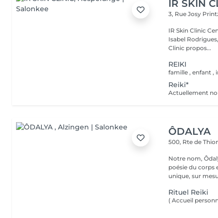
IR SKIN C
3, Rue Josy Prin
IR Skin Clinic Centre d'esthétique avancée & intégrative Fondé par
Isabel Rodrigues,
Clinic propos...
REIKI
Reiki*
ÔDALYA
500, Rte de Thion
Notre nom, Ôdaly
poésie du corps 
unique, sur mesur
Rituel Reiki