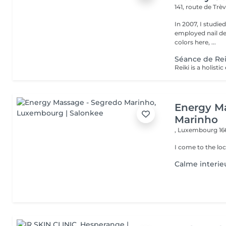
141, route de Trè
In 2007, I studie
employed nail designer ever sinc
colors here, ...
Séance de Rei
Energy M
Marinho
,
Luxembourg 16
I come to the loc
Calme interie