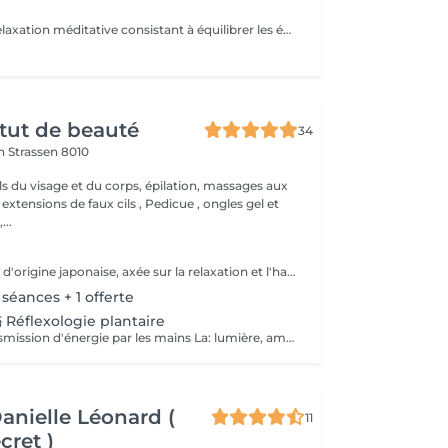
Le reiki est une relaxation méditative consistant à équilibrer les énergies de la personne, pour qu'elle trouve un apaisement durable et profond au niveau de son corps, de son psychique et de son émotionnel. Elle utilise un toucher sur des points spécifiques du circuit énergétique du corps et favorise ainsi l'émergence des potentiels naturels solutionnant. Le praticien capte l'énergie universelle du cosmos et de la terre et la transmet au receveur par l'imposition des mains. L'énergie circule alors dans tout le corps du receveur : elle aligne, nettoie, équilibre, transforme, soigne ce qui peut l'être pendant le soin.Le Reiki agit sur la totalité de l'individu et donc sur ses indivisibles composantes mentale, physique, émotionnelle et spirituelle. Comment se déroule une séance Reiki ? Le receveur reste habillé, se déchausse et s'installe confortablement sur une table de massage. Le praticien pose légèrement ses mains sur les chakras (roues d'énergie) du receveur, pendant environ 3 minutes par position. Durant la première demi-heure, le receveur est couché sur le dos. Puis il se tourne sur le ventre. La séance est généralement accompagnée d'une musique douce et relaxante.
itut de beauté
34
on
Strassen 8010
ls du visage et du corps, épilation, massages aux
 extensions de faux cils , Pedicue , ongles gel et
..
Soin énergétique d'origine japonaise, axée sur la relaxation et l'harmonisation du corps et de l'esprit. REI: universel KI: énergie vital Le praticien pose doucement les mains sur les différentes zones , il n'y a pas de manipulation ou de pression. Effets: -Réduction du stress et de l'anxiété -Sensation de calme et de lâcher prise -Aide à apaiser le mental -favorise l'endormissement -Aide à relâcher les tensions émotionnelles le réiki est une pratique douce qui vise surtout : -la détente -l'équilibre émotionnel -le bien-être global A faire seul ou en cure de 4 séances
 séances + 1 offerte
 Réflexologie plantaire
Méthode de transmission d'énergie par les mains La: lumière, amour HO: mouvement de l'énergie CHI: energie vitale Effets: -Diminue le stress -Procure un calme profond et durable -Aide à harmoniser le corps et l'esprit - Energie retrouvée - Favorise le lâcher-prise -Harmonisation des Chakras Couplé à la réflexologie plantaire c'est un soin qui apporte une relaxation complète et durable alliant les bienfaits du soin énergétique et ceux de la réflexologie . A faire seul ou en cure de 4 séances "Détente absolue "
Danielle Léonard (
11
cret )