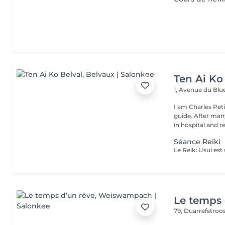
Ten Ai Ko
1, Avenue du Blu
I am Charles Pet
guide. After man
in hospital and re.
Séance Reiki
Le temps 
79, Duarrefstroo