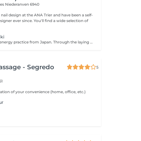
ves
Niederanven 6940
d nail design at the ANA Trier and have been a self-
e. You'll find a wide selection of
ki
Reiki is a holistic energy practice from Japan. Through the laying on of hands, the flow of energy in the body is harmonized and the self-healing powers are activated.
assage - Segredo
5
61
ation of your convenience (home, office, etc.)
ur