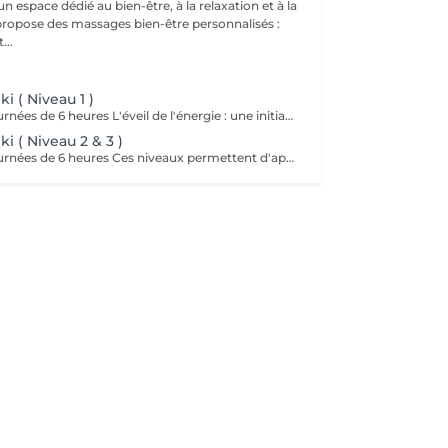
 espace dédié au bien-être, à la relaxation et à la
...
i ( Niveau 1 )
Formation : 2 Journées de 6 heures L'éveil de l'énergie : une initiation à l'énergie universelle du Reiki Usui. Ce 1er niveau permet d'apprendre à canaliser et transmettre l'énergie par imposition des mains, sur soi et sur autrui. La formation aborde les bases de la méthode traditionnelle de Mikao Usui, la purification énergétique, les auto-traitements et la découverte du centre intérieur. Cours en présentiel, théorique , pratique et initiation. Accessible a tous. Prévoir son pique nique.
i ( Niveau 2 & 3 )
Formation : 2 Journées de 6 heures Ces niveaux permettent d'approfondir la pratique énergétique à travers la découverte des symboles sacrés, le travail à distance et la guérison émotionnelle, tout en ouvrant la voie vers la maîtrise intérieure. Un voyage de transformation et de rayonnement, où l'énergie du Reiki devient une véritable voie de conscience et de paix intérieure. Initiation aux symboles Reiki Usui. Cours en présentiel, pratique et théorique. Attention accès uniquement si vous avez passez le niveau 1. Prévoir pique nique.