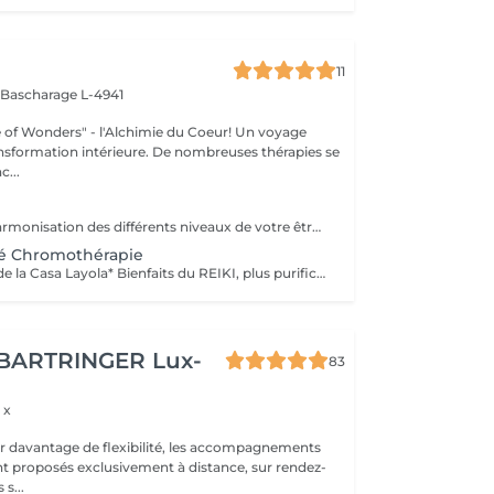
11
s
Bascharage L-4941
 Wonders" - l'Alchimie du Coeur! Un voyage
ansformation intérieure. De nombreuses thérapies se
c...
Purification et harmonisation des différents niveaux de votre être physique, émotionnel, mental et spirituel.
é Chromothérapie
*Banc de Cristal de la Casa Layola* Bienfaits du REIKI, plus purification des corps subtils de l'Être dans sa globalité, permet une meilleure connexion à soi, une relaxation intense, un meilleur ancrage et une clarté d'esprit...
 BARTRINGER Lux-
83
 x
rir davantage de flexibilité, les accompagnements
t proposés exclusivement à distance, sur rendez-
s s...