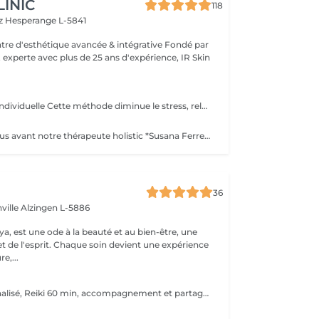
LINIC
118
tz
Hesperange L-5841
 experte avec plus de 25 ans d'expérience, IR Skin
famille , enfant , individuelle Cette méthode diminue le stress, relâche les blocages émotionnels, calme les douleurs physiques, et vous amener à un bien-être général, ainsi qu'une paix intérieure. Libère les blocages énergétiques, renforce le système immunitaire, atténue la douleur et élimine les toxines du corps
Actuellement nous avant notre thérapeute holistic *Susana Ferreira, qui vient 1x par mois , téléphoner pour prendre rdv . famille , enfant , individuelle Libère les blocages énergétiques, renforce le système immunitaire, atténue la douleur et élimine les toxines du corps.
36
ville
Alzingen L-5886
a, est une ode à la beauté et au bien-être, une
et de l'esprit. Chaque soin devient une expérience
e,...
( Accueil personnalisé, Reiki 60 min, accompagnement et partage ) Soin énergétique d'origine japonaise qui permet de faire circuler et d'harmoniser l'énergie du corps. Le Reiki aide à apaiser le corps et l'esprit, favorise la relaxation, contribue à améliorer le sommeil, calme les tensions.