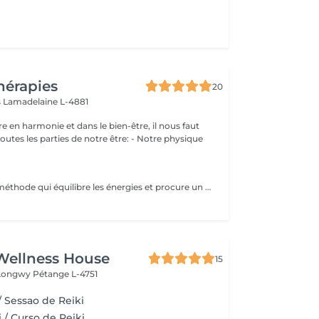
hérapies
20
s
Lamadelaine L-4881
e en harmonie et dans le bien-être, il nous faut
les parties de notre être: - Notre physique
Le Reiki est une méthode qui équilibre les énergies et procure un apaisement physique, psychique et émotionnel. Lors d'une séance de Reiki (Rei signifie esprit-conscience, Ki signifie énergie-sensation), le praticien dirige l'énergie universelle vers les zones du corps qui en ont le plus besoin, faisant en sorte que l'énergie circule uniformément et harmonieusement. Une séance permet : d'apaiser le corps et l'esprit de procurer un sentiment de bien-être d'harmoniser la circulation de l'énergie de favoriser un état de relaxation de soutenir le potentiel de guérison de retrouver un sommeil réparateur retrouver une meilleure circulation sanguine réduire les douleurs physiques réduire le stress Les séances de reiki peuvent être pratiquées à titre préventif, ou en accompagnement des soins médicaux, mais ne peuvent en aucun cas, se substituer aux traitements médicaux. Paiement sur place en espèces.
Wellness House
15
 Longwy
Pétange L-4751
/ Sessao de Reiki
 / Curso de Reiki