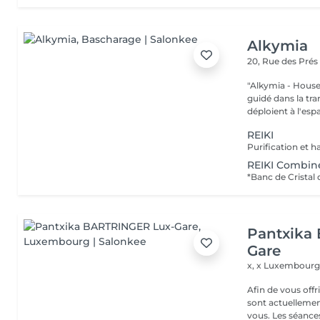
Alkymia
20, Rue des Pré
"Alkymia - House of
guidé dans la tr
déploient à l'espa
REIKI
REIKI Combin
Pantxika
Gare
x, x
Luxembourg
Afin de vous off
sont actuellemen
vous. Les séance