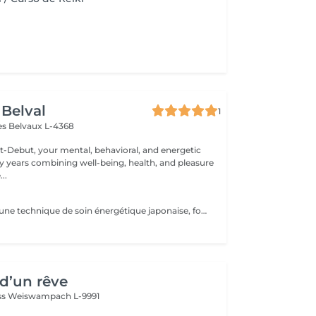
 Belval
1
es
Belvaux L-4368
it-Debut, your mental, behavioral, and energetic
y years combining well-being, health, and pleasure
..
Le Reiki Usui est une technique de soin énergétique japonaise, fondée par Mikao Usui au début du XXème siècle. Elle repose sur le principe de transmission de l'énergie universelle par imposition des mains pour favoriser la guérison et le bien-être. Les bienfaits du Reiki incluent l'harmonisation du corps et de l'esprit, la réduction du stress et la promotion de la relaxation pour une amélioration de la qualité du sommeil, le renforcement du système immunitaire et l'équilibrage des émotions. Le Reiki peut être utilisé pour soulager une douleur ponctuelle ou pour accompagner un traitement plus lourd.
d’un rêve
ss
Weiswampach L-9991