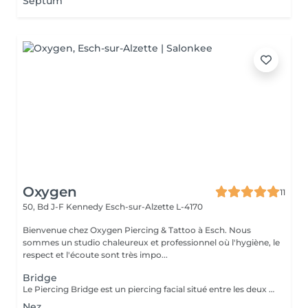
Septum
Oxygen
11
50, Bd J-F Kennedy
Esch-sur-Alzette L-4170
Bienvenue chez Oxygen Piercing & Tattoo à Esch. Nous
sommes un studio chaleureux et professionnel où l'hygiène, le
respect et l'écoute sont très impo...
Bridge
Le Piercing Bridge est un piercing facial situé entre les deux yeux à la racine du nez. Un Piercing en titane chirurgical est inclus. Le titane est hypoallergénique, léger et idéal pour les premières phases de cicatrisation. Si tu souhaites te faire percer mais que tu as peur des aiguilles ou que tu souffres d'anxiété (stress, blocage), nous te demandons de bien vouloir réserver le service intitulé: <<NOM DU PIERCING (Phobie des aiguilles)>> Ce service ne côute pas plus cher. Il est simplement prévu pour des raisons d'organisation, afin que tout le monde soit à l'aise et bien accueilli(e).
Nez