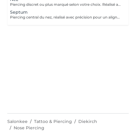
Piercing discret ou plus marqué selon votre choix. Réalisé avec un bijou en titane pour une cicatrisation optimale. Si tu souhaites te faire percer mais que tu as peur des aiguilles ou que tu souffres d'anxiété (stress, blocage), nous te demandons de bien vouloir réserver le service intitulé: <<NOM DU PIERCING (Phobie des aiguilles)>> Ce service ne côute pas plus cher. Il est simplement prévu pour des raisons d'organisation, afin que tout le monde soit à l'aise et bien accueilli(e).
Septum
Piercing central du nez, réalisé avec précision pour un alignement parfait. Bijou initial en titane et conseils de soin inclus. Si tu souhaites te faire percer mais que tu as peur des aiguilles ou que tu souffres d'anxiété (stress, blocage), nous te demandons de bien vouloir réserver le service intitulé: <<NOM DU PIERCING (Phobie des aiguilles)>> Ce service ne côute pas plus cher. Il est simplement prévu pour des raisons d'organisation, afin que tout le monde soit à l'aise et bien accueilli(e).
Salonkee
Tattoo & Piercing
Diekirch
Nose Piercing