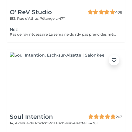
O' ReV Studio
408
183, Rue d'Athus
Pétange L-4711
Nez
Pas de rdv nécessaire La semaine du rdv pas prend des médicaments, des anti-inflamatoires, des antibiotiques et de cortisone.
Soul Intention
203
14, Avenue du Rock'n'Roll
Esch-sur-Alzette L-4361