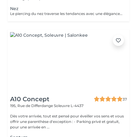
Nez
Le piercing du nez traverse les tendances avec une élégance intemporelle. Discret ou plus audacieux selon le bijou choisi, il met naturellement les traits du visage en valeur. Conseils personnalisés et suivi de cicatrisation Inclus : Bijou de première pose en titane ASTM F-136 + 5€ pour changer la couleur de ton bijou grâce à l'anodisation. Les bijoux de la vitrine sont disponibles en première pause, le prix du bijou est à ajouter à la prestation. Pour toutes demandes d'informations, merci de me contacter. Tout les mineurs doivent être accompagnés d'un tuteur légal ( parents ! ), des justificatifs d'identités seront demandés.
A10 Concept
37
195, Rue de Differdange
Soleuvre L-4437
Dès votre arrivée, tout est pensé pour éveiller vos sens et vous
offrir une parenthèse d'exception : - Parking privé et gratuit,
pour une arrivée en ...