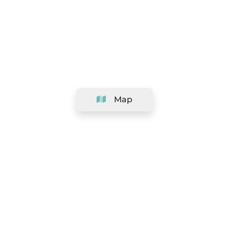
Map
Company
Support
Team
&
Careers
Information for salons