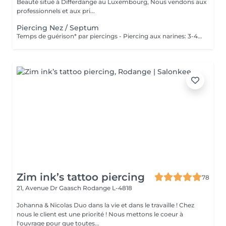
Beauté situé à Differdange au Luxembourg, Nous vendons aux
professionnels et aux pri...
Piercing Nez / Septum
Temps de guérison* par piercings - Piercing aux narines: 3-4 semaines - Piercing septum: 4-8 semaines *Notez également qu'il est indispensable de réaliser les soins quotidiennement pour que la cicatrisation se fasse dans les meilleures conditions. *La guérison est différente d'une personne à l'autre **Si vous êtes mineur, l'autorisation parentale est obligatoire.
Zim ink’s tattoo piercing
78
21, Avenue Dr Gaasch
Rodange L-4818
Johanna & Nicolas Duo dans la vie et dans le travaille ! Chez
nous le client est une priorité ! Nous mettons le coeur à
l'ouvrage pour que toutes...