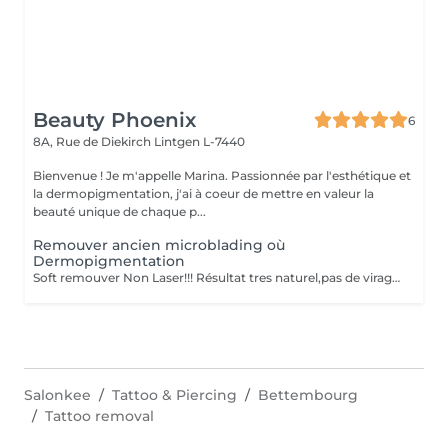
Beauty Phoenix
6
8A, Rue de Diekirch
Lintgen L-7440
Bienvenue ! Je m'appelle Marina. Passionnée par l'esthétique et
la dermopigmentation, j'ai à coeur de mettre en valeur la
beauté unique de chaque p...
Remouver ancien microblading où
Dermopigmentation
Soft remouver Non Laser!!! Résultat tres naturel,pas de virage de la couleur,diagnostique avant le traitement
Salonkee
Tattoo & Piercing
Bettembourg
Tattoo removal