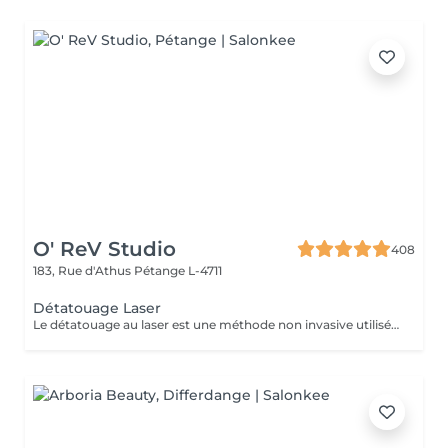
O' ReV Studio
408
183, Rue d'Athus
Pétange L-4711
Détatouage Laser
Le détatouage au laser est une méthode non invasive utilisée pour enlever un tatouage de la peau en utilisant un laser. Ce processus est très populaire, car il permet de supprimer les tatouages de manière efficace tout en minimisant les risques de cicatrices. Le principe repose sur l'utilisation d e faisceaux lumineux qui fragmentent les pigments du tatouage.