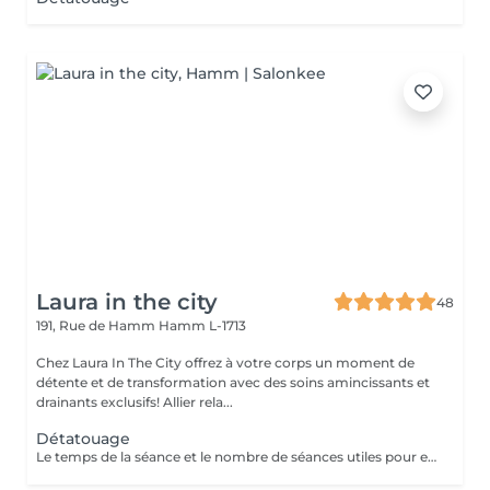
Laura in the city
48
191, Rue de Hamm
Hamm L-1713
Chez Laura In The City offrez à votre corps un moment de
détente et de transformation avec des soins amincissants et
drainants exclusifs! Allier rela...
Détatouage
Le temps de la séance et le nombre de séances utiles pour enlever le tatouage sont variables Le détatouage laser est une technique efficace qui fragmente les pigments d'encre sous la peau à l'aide de faisceaux de lumière, permettant ainsi au système immunitaire de les éliminer progressivement. Le processus nécessite généralement plusieurs séances, et son efficacité dépend de divers facteurs. Comment ça marche ? Le laser cible les particules d'encre et les chauffe pour les fragmenter en morceaux plus petits. Ces fragments sont ensuite naturellement évacués par le corps. Différents types de lasers, tels que le laser Picosure ou le laser Q-Switched, sont utilisés pour traiter efficacement différentes couleurs et profondeurs d'encre. Ce qu'il faut savoir Nombre de séances Le nombre de séances varie considérablement. Un tatouage amateur peut nécessiter 3 à 5 séances, tandis qu'un tatouage professionnel peut en exiger 4 à 12, voire plus, pour une disparition complète. Résultats progressifs L'éclaircissement de l'encre est visible après chaque séance, mais le tatouage complet s'estompe progressivement au fil du temps.