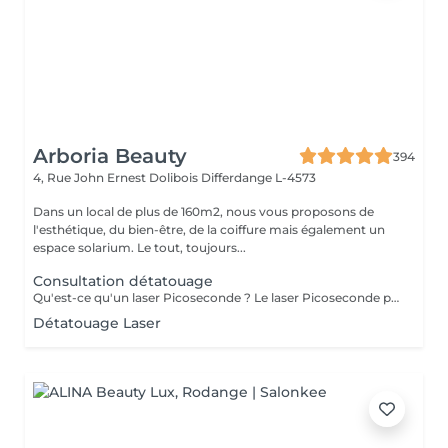
Arboria Beauty
394
4, Rue John Ernest Dolibois
Differdange L-4573
Dans un local de plus de 160m2, nous vous proposons de
l'esthétique, du bien-être, de la coiffure mais également un
espace solarium. Le tout, toujours...
Consultation détatouage
Qu'est-ce qu'un laser Picoseconde ? Le laser Picoseconde permet de délivrer une impulsion lumineuse de l'ordre de 300 picoseconde. Cette brièveté d'impulsion induit une onde de choc capable de fragmenter les pigments du tatouage. Le détatouage était jusqu'à présent réalisé avec des lasers dits «Q Switched» avec une durée d'impulsion de l'ordre de la nanoseconde, beaucoup moins efficace. - Efficace sur les tatouages noirs et de couleurs - Traitement corps, visage et maquillage permanant. - Le détatouage par laser ne laisse pas de cicatrices après le traitement ; - Les séances sont espacées de 30 à 40 jours (au lieu de 2 mois ou plus avec un laser «Q Switched») ; Il est impossible de prédire avec précision le nombre de séances nécessaires. En effet, tout dépend des facteurs sur lesquels nous n'avons aucune information avant de commencer le traitement (qualité et profondeur de l'encre, présence ou non de métaux dans les pigments)
Détatouage Laser