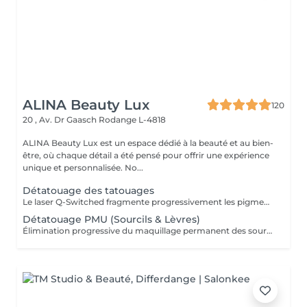
ALINA Beauty Lux
120
20 , Av. Dr Gaasch
Rodange L-4818
ALINA Beauty Lux est un espace dédié à la beauté et au bien-
être, où chaque détail a été pensé pour offrir une expérience
unique et personnalisée. No...
Détatouage des tatouages
Le laser Q-Switched fragmente progressivement les pigments du tatouage afin que l'organisme les élimine naturellement. Tatouages noirs Tatouages rouges Tatouages bleus Certains pigments colorés (selon leur composition) En moyenne 4 à 10 séances, espacées de 6 à 8 semaines, sont nécessaires. À LIRE AVANT VOTRE SÉANCE Évitez toute exposition au soleil et aux UV pendant les 2 semaines avant et après la séance. Informez-nous si vous prenez un traitement photosensibilisant. Traitement contre-indiqué pendant la grossesse. Le traitement ne peut pas être réalisé sur une peau infectée, brûlée ou présentant une plaie. Ne pas appliquer de rétinol, d'acides exfoliants ou de produits irritants sur la zone avant et après le traitement. Respectez un délai minimum de 6 à 8 semaines entre chaque séance.
Détatouage PMU (Sourcils & Lèvres)
Élimination progressive du maquillage permanent des sourcils et des lèvres à l'aide d'un laser Q-Switched. Le nombre de séances dépend de: la couleur du pigment la profondeur d'implantation l'ancienneté du maquillage permanent la réaction individuelle de la peau 17 En moyenne 3 à 8 séances, espacées de 6 à 8 semaines, sont nécessaires. À LIRE AVANT VOTRE SÉANCE Évitez toute exposition au soleil et aux UV pendant les 2 semaines avant et après la séance. Informez-nous si vous prenez un traitement photosensibilisant. Traitement contre-indiqué pendant la grossesse. Le traitement ne peut pas être réalisé sur une peau infectée, brûlée ou présentant une plaie. Ne pas appliquer de rétinol, d'acides exfoliants ou de produits irritants sur la zone avant et après le traitement. Respectez un délai minimum de 6 à 8 semaines entre chaque séance.