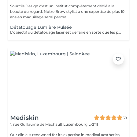
Sourcils Design c'est un institut complètement dédié a la
beauté du regard. Notre Brow stylist a une expertise de plus 10
ans en maquillage semi perma...
Détatouage Lumière Pulsée
L'objectif du détatouage laser est de faire en sorte que les particules d'encre soient digérables par l'organisme. Ainsi le faisceau d'énergie du laser vise le pigment et permet de le faire éclater. Il va ensuite être éliminé par les globules blancs. La quantité de séances dépendra du type d'encre, de la peau et de la technique utilisée par le professionnel qui a réalisé votre tatouage des sourcils. seulement un mois apres la première séance la praticienne pourra déterminer le numéro de séances nécessaires, dans. certaines cas une seule séance suffit comme dans certains outres nous pouvons besoin de trois ou plus. Les poils peuvent temporairement devenir blancs "en raison de l'élimination des pigments" explique l'experte. Cette décoloration est courante et temporaire (en quelques jours seulement, les sourcils retrouvent leur couleur d'origine).
Mediskin
59
1, rue Guillaume de Machault
Luxembourg L-2111
Our clinic is renowned for its expertise in medical aesthetics,