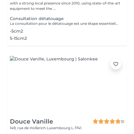
with a strong local presence since 2010, using state-of-the-art
equipment to meet the ...
Consultation détatouage
La consultation pour le détatouage est une étape essentielle avant le traitement. Elle permet d'évaluer la taille, les couleurs et la profondeur du tatouage, ainsi que le type de peau du patient. Le professionnel explique le déroulement du traitement, le nombre de séances nécessaires et les éventuels effets secondaires. C'est aussi le moment pour poser toutes vos questions et discuter des attentes en termes de résultats
-5cm2
5-15cm2
Douce Vanille
31
149, rue de Hollerich
Luxembourg L-1741