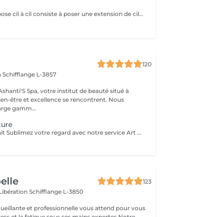
Pose Cil à Cil La pose cil à cil consiste à poser une extension de cil sur chaque cil naturel, créant ainsi un effet allongeant et discret. Cette méthode donne un résultat naturel et élégant, parfait pour celles qui souhaitent intensifier leur regard sans effet trop chargé. Idéale pour un look raffiné et une tenue longue durée.
120
n
Schifflange L-3857
e institut de beauté situé à
en-être et excellence se rencontrent. Nous
arge gamm...
ture
Sourcils Art Parfait Sublimez votre regard avec notre service Art Parfait : une approche précise et personnalisée pour des sourcils parfaitement dessinés et harmonieux. Chaque prestation comprend : Mise en forme des sourcils selon la morphologie du visage Épilation douce pour un contour net et naturel Stylisme du sourcil pour un effet équilibré et élégant Possibilité de teinture pour intensifier la couleur et structurer le regard Résultat : un regard sublimé, des sourcils parfaitement dessinés et un effet naturel et durable
oelle
123
 Libération
Schifflange L-3850
ueillante et professionnelle vous attend pour vous
stress et la fatigue sous ses mains expertes.Notre