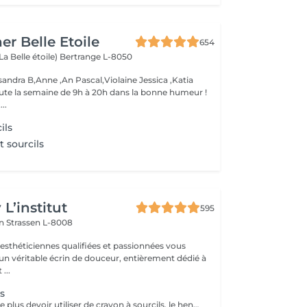
er Belle Etoile
654
La Belle étoile)
Bertrange L-8050
andra B,Anne ,An Pascal,Violaine Jessica ,Katia
oute la semaine de 9h à 20h dans la bonne humeur !
..
ils
t sourcils
L’institut
595
on
Strassen L-8008
 esthéticiennes qualifiées et passionnées vous
 un véritable écrin de douceur, entièrement dédié à
...
s
Vous souhaitez ne plus devoir utiliser de crayon à sourcils, le henné est ce qu'il vous faut. Il s'agit d'une teinture végétale qui va colorer la peau pendant 2 semaines et teinter les sourcils pendant au moins 6 semaines. Vous obtiendrez ainsi des sourcils parfaitement redessinés de façon plus durable. Le henné peut également être la solution pour raviver un microblading entre deux retouches, ceci vous permettra de tenir un peu plus longtemps avant de refaire le microblading. ATTENTION: Un rafraîchissement des sourcils est compris dans cette prestation mais pas une restructuration de sourcils.