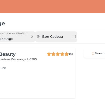
ge
isir une localisation
Bon Cadeau
ckrange
Beauty
Search
189
 Cantons
Wickrange L-3980
ture