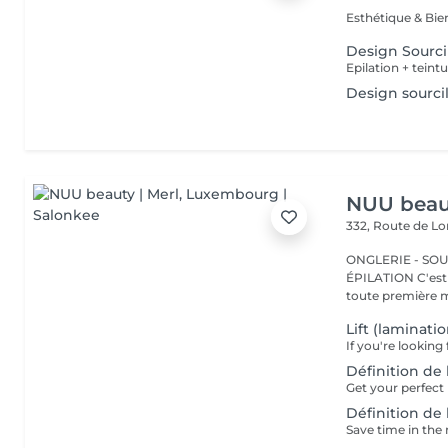
Design Sourci
Epilation + teint
Design sourci
NUU beaut
332, Route de 
ONGLERIE - SOUR
ÉPILATION C'est ici que tout a commencé. Depuis 2022, Merl est la
toute première m
Lift (laminati
Définition de 
Définition de 