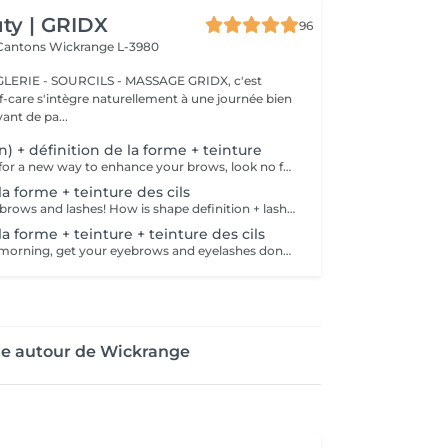
ty | GRIDX
96
 Cantons
Wickrange L-3980
E - SOURCILS - MASSAGE GRIDX, c'est
elf-care s'intègre naturellement à une journée bien
ant de pa...
on) + définition de la forme + teinture
If you're looking for a new way to enhance your brows, look no further than brow lift! During the process, the specialist covers the hairs with special compositions for long-term styling and fixation. Eyebrow lamination is accompanied by coloring. As a result, the eyebrows become bright, neat and well-groomed, and the desired shape remains unchanged for a long time. How is the brow lift done? - consultation (to discuss perfect form and colour) - preparation (brows are washed and marked) - brow style is applied to the brows - brow set is applied the brows - tweezing (excess hair are with tweezers) - tinting (paint or henna is applied) - products are removed from the brows - antiseptic and cream are applied - brows are brushed into their desired position Age restrictions: recommended to do from 16 years. Post procedure recommendations: do not wash brows, do not go to sauna, do not put on makeup for 24 hours. Frequency: once in 6-8 weeks.
la forme + teinture des cils
Get your perfect brows and lashes! How is shape definition + lash tinting done? - consultation is performed - brows are washed - excess hair is removed with wax - excess hair is removed with tweezers - brows are styled - lashes are washed - patches are applied - tinting is performed - patches are removed Age restrictions: recommended to do from 12 years. Post procedure recommendations: do not put makeup on the skin near the brows 4 hours after the procedure. Frequency: once in 3-4 weeks.
la forme + teinture + teinture des cils
Save time in the morning, get your eyebrows and eyelashes done! How is the shape definition + tinting + lash tinting done? - consultation is performed - brows are washed - excess hair is removed with wax - excess hair is removed with tweezers - tinting is performed - excess paint is removed - lashes are washed - patches are applied - tinting is performed - patches are removed Age restrictions: recommended age from 14 years. Post procedure recommendations: do not wash brows and lashes, do not put on makeup for 12 hours. Frequency: once in 3-4 weeks.
ge autour de Wickrange