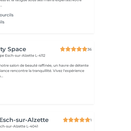
..
ourcils
ils
ty Space
36
ope
Esch-sur-Alzette L-4112
otre salon de beauté raffinée, un havre de détente
nce rencontre la tranquillité. Vivez l'expérience
..
 Esch-sur-Alzette
1
ch-sur-Alzette L-4041