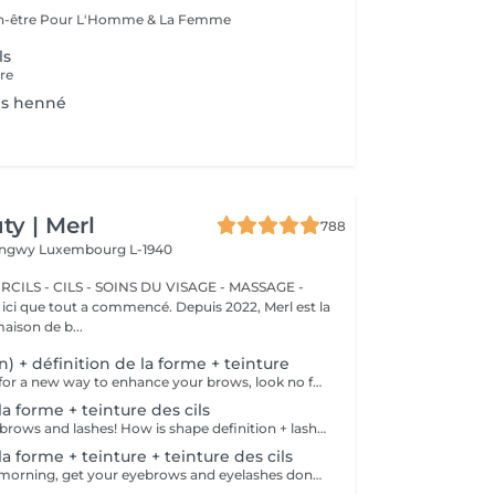
Esthétique & Bien-être Pour L'Homme & La Femme
ls
ure
ls henné
y | Merl
788
Longwy
Luxembourg L-1940
CILS - CILS - SOINS DU VISAGE - MASSAGE -
aison de b...
on) + définition de la forme + teinture
If you're looking for a new way to enhance your brows, look no further than brow lift! During the process, the specialist covers the hairs with special compositions for long-term styling and fixation. Eyebrow lamination is accompanied by coloring. As a result, the eyebrows become bright, neat and well-groomed, and the desired shape remains unchanged for a long time. How is the brow lift done? - consultation (to discuss perfect form and colour) - preparation (brows are washed and marked) - brow style is applied to the brows - brow set is applied the brows - tweezing (excess hair are with tweezers) - tinting (paint or henna is applied) - products are removed from the brows - antiseptic and cream are applied - brows are brushed into their desired position Age restrictions: recommended to do from 16 years. Post procedure recommendations: do not wash brows, do not go to sauna, do not put on makeup for 24 hours. Frequency: once in 6-8 weeks.
la forme + teinture des cils
Get your perfect brows and lashes! How is shape definition + lash tinting done? - consultation is performed - brows are washed - excess hair is removed with wax - excess hair is removed with tweezers - brows are styled - lashes are washed - patches are applied - tinting is performed - patches are removed Age restrictions: recommended to do from 12 years. Post procedure recommendations: do not put makeup on the skin near the brows 4 hours after the procedure. Frequency: once in 3-4 weeks.
la forme + teinture + teinture des cils
Save time in the morning, get your eyebrows and eyelashes done! How is the shape definition + tinting + lash tinting done? - consultation is performed - brows are washed - excess hair is removed with wax - excess hair is removed with tweezers - tinting is performed - excess paint is removed - lashes are washed - patches are applied - tinting is performed - patches are removed Age restrictions: recommended age from 14 years. Post procedure recommendations: do not wash brows and lashes, do not put on makeup for 12 hours. Frequency: once in 3-4 weeks.