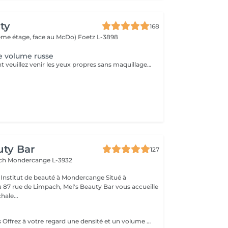
ty
168
(2ème étage, face au McDo)
Foetz L-3898
e volume russe
Pour le traitement veuillez venir les yeux propres sans maquillage. Si vous avez déjà des extensions de cils choisissez d'abord l'option "Dépose des cils" puis "Première pose". Il est possible que vous soyez allergique à la colle, et les esthéticiennes ne peuvent pas savoir à l'avance s'il y a une allergie avant qu'elle ne se manifeste. Les réactions allergiques surviennent généralement après 3 ou 4 heures et peuvent inclure des picotements, des démangeaisons et un possible gonflement des yeux. Si des rougeurs apparaissent après le traitement, vous pourriez simplement être sensible à la colle, mais ce n'est pas nécessairement une allergie. Attendez un jour, si la situation ne s'améliore pas, il pourrait s'agir d'une allergie à la colle, et il est alors recommandé de retirer les cils. Il est important de noter que l'esthéticienne n'est pas responsable de l'allergie, et le retrait des cils peut résoudre le problème.
uty Bar
127
ach
Mondercange L-3932
à
87 rue de Limpach, Mel's Beauty Bar vous accueille
hale...
Pose Volume Cils Offrez à votre regard une densité et un volume exceptionnels avec notre pose de cils volume. Cette technique consiste à poser plusieurs extensions de cils très légères sur chaque cil naturel, créant ainsi un effet plus fourni et spectaculaire. Idéale pour celles qui recherchent un regard intense et dramatique tout en conservant un aspect naturel et élégant. Le volume est personnalisable selon vos préférences, pour un résultat parfaitement adapté à vos yeux.