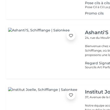
Pose cils à cils
Promo cils
Ashanti'S
24, rue du Mouli
Bienvenue chez Ashanti'S Spa, votr
Schifflange, où bi
proposons une l
Regard Signa
Institut J
37, Avenue de la
Notre équipe acc
faire oublier le 