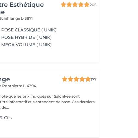
re Esthétique
205
ge
Schifflange L-3871
POSE CLASSIQUE ( UNIK)
POSE HYBRIDE ( UNIK)
 MEGA VOLUME ( UNIK)
nge
177
le
Pontpierre L-4394
note que les prix indiqués sur Salonkee sont
tre informatif et s'entendent de base. Ces derniers
 de...
& Cils