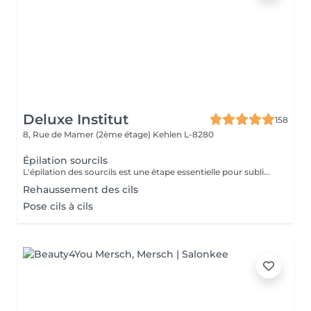
Deluxe Institut
158
8, Rue de Mamer (2ème étage)
Kehlen L-8280
Épilation sourcils
L'épilation des sourcils est une étape essentielle pour sublimer le regard et harmoniser les traits du visage. Que ce soit à la pince ou à la cire, bien dessiner ses sourcils apporte de nombreux bienfaits esthétiques et pratiques.
Rehaussement des cils
Pose cils à cils