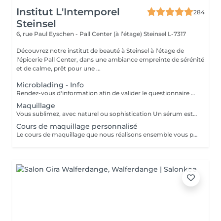
Institut L'Intemporel
284
Steinsel
6, rue Paul Eyschen - Pall Center (à l’étage)
Steinsel L-7317
Découvrez notre institut de beauté à Steinsel à l'étage de
l'épicerie Pall Center, dans une ambiance empreinte de sérénité
et de calme, prêt pour une ...
Microblading - Info
Rendez-vous d'information afin de valider le questionnaire médical et les contre-indications, validation de la couleur et de la forme des sourcils, réponses aux éventuelles interrogations. L'acompte sera restitué entièrement lors de votre venue, si vous n'annulez pas il sera conservé.
Maquillage
Vous sublimez, avec naturel ou sophistication Un sérum est appliqué avant le maquillage afin de fixer celui ci Possibilité d'ajouter avant le maquillage de la radio fréquence qui va lisser et défatiguer vos traits pour un rendu encore plus lumineux
Cours de maquillage personnalisé
Le cours de maquillage que nous réalisons ensemble vous permet d'apprendre à réaliser un maquillage complet, naturel ou plus sophistiqué au gré de vos envies et de votre style. Nous essayerons de répondre à toutes vos questions et partagerons nos petits tips de pro ;-)