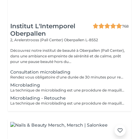
Institut L'Intemporel
768
Oberpallen
2, Arelerstrooss (Pall Center)
Oberpallen L-8552
Découvrez notre institut de beauté à Oberpallen (Pall Center),
dans une ambiance empreinte de sérénité et de calme, prêt
pour une pause beauté hors du...
Consultation microblading
Rendez vous obligatoire d'une durée de 30 minutes pour remplir un questionnaire médical, explication du traitement, observation de la forme des sourcils et pouvoir répondre à vos éventuelles questions. l'acompte sera restitué entièrement lors de votre venue, si vous n'annulez pas il sera conservé.
Microblading
La technique de microblading est une procédure de maquillage semi permanent réalisé entièrement à la main à l'aide d'un "stylo" muni de micro-aiguilles. La praticienne dessine poil à poil l'ensemble du sourcil afin de redonner au regard toute son intensité et sa ligne naturelle. Cette technique permet de redessiner entièrement un sourcil soit de combler les éventuels trous. Un résultat des plus naturel grâce à la finesse de la lame et donc au dessin de chaque poil. Effet trompe l'il garanti!
Microblading - Retouche
La technique de microblading est une procédure de maquillage semi permanent réalisé entièrement à la main à l'aide d'un "stylo" muni de micro-aiguilles. La praticienne dessine poil à poil l'ensemble du sourcil afin de redonner au regard toute son intensité et sa ligne naturelle. Cette technique permet de redessiner entièrement un sourcil soit de combler les éventuels trous. Un résultat des plus naturel grâce à la finesse de la lame et donc au dessin de chaque poil. Effet trompe l'il garanti!