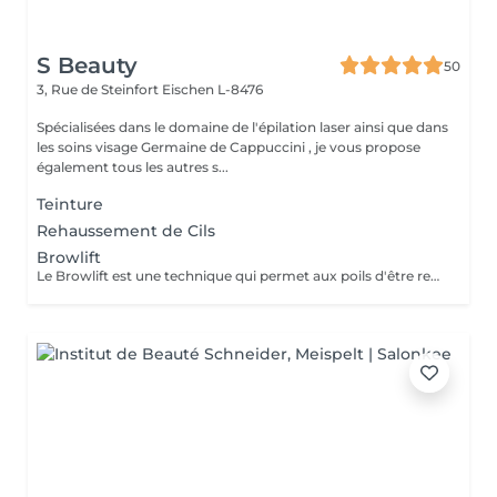
S Beauty
50
3, Rue de Steinfort
Eischen L-8476
Spécialisées dans le domaine de l'épilation laser ainsi que dans
les soins visage Germaine de Cappuccini , je vous propose
également tous les autres s...
Teinture
Rehaussement de Cils
Browlift
Le Browlift est une technique qui permet aux poils d'être redensifiés et redressés. Le sourcil est plus fourni et plus étoffé. Le Browlift permet d'embellir et de redessiner le regard tout en restant très naturel. Ce soin dure entre 6 à 8 semaines. Il est conseillé d'attendre 8 semaines entre chaque procédure. La teinture dure entre 2 à 4 semaines.