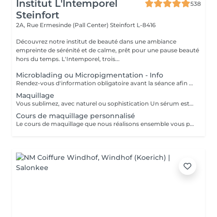
Institut L'Intemporel
538
Steinfort
2A, Rue Ermesinde (Pall Center)
Steinfort L-8416
Découvrez notre institut de beauté dans une ambiance
empreinte de sérénité et de calme, prêt pour une pause beauté
hors du temps. L'Intemporel, trois...
Microblading ou Micropigmentation - Info
Rendez-vous d'information obligatoire avant la séance afin de valider le questionnaire médical et les contre-indications, validation de la couleur et de la forme des sourcils, réponses aux éventuelles interrogations. L'acompte sera restitué entièrement lors de votre venue, si vous n'annulez pas il sera conservé.
Maquillage
Vous sublimez, avec naturel ou sophistication Un sérum est appliqué avant le maquillage afin de fixer celui ci Possibilité d'ajouter avant le maquillage de la radio fréquence qui va lisser et défatiguer vos traits pour un rendu encore plus lumineux
Cours de maquillage personnalisé
Le cours de maquillage que nous réalisons ensemble vous permet d'apprendre à réaliser un maquillage complet, naturel ou plus sophistiqué au gré de vos envies et de votre style. Nous essayerons de répondre à toutes vos questions et partagerons nos petits tips de pro ;-)