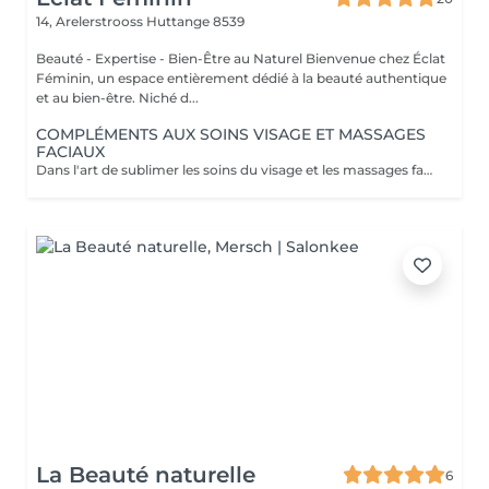
14, Arelerstrooss
Huttange 8539
Beauté - Expertise - Bien-Être au Naturel Bienvenue chez Éclat
Féminin, un espace entièrement dédié à la beauté authentique
et au bien-être. Niché d...
COMPLÉMENTS AUX SOINS VISAGE ET MASSAGES
FACIAUX
Dans l'art de sublimer les soins du visage et les massages facialistes, chaque détail revêt une importance particulière. Mes prestations complémentaires ont été pensées comme de véritables gestes de précision, où technicité et raffinement s'unissent pour magnifier l'harmonie du visage et révéler tout son éclat. Découvrez dès maintenant mes compléments d'exception : - Épilation mini : une retouche d'une finesse extrême pour une netteté irréprochable. - Épilation zone unique : une précision ciblée sur les sourcils, la lèvre supérieure ou une zone spécifique pour un résultat net et soigné. - Épilation multi-zones : une prise en charge globale pour un résultat parfaitement équilibré. - Teinture sourcils : intensifie la ligne et souligne le regard avec élégance. - Teinture cils : apporte profondeur et intensité au regard. - Teinture cils et sourcils : un équilibre subtil pour un résultat intense et harmonieux. Chaque complément s'inscrit dans une approche sur mesure, où précision, exigence et expertise s'unissent pour sublimer chaque résultat avec élégance. Découvrez l'ensemble de mes rituels et prestations exclusives sur: www.eclat-feminin.lu - SCROLLER VERS LE HAUT - DESCRIPTION -
La Beauté naturelle
6