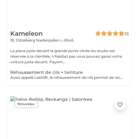
Kameleon
33
18, Ditzebierg
Niederpallen L-8545
La place juste devant la grande porte vitrée du studio est
réservée à la clientèle, n'hésitez pas vous pouvez garez votre
voiture juste devant. Payem...
Réhaussement de cils + teinture
Aussi appelé Lashlift, le rehaussement de cils permet de recourber les cils naturel dès la racine, sans extensions. La teinture elle, intensifie le résultat pour un regard ouvert naturellement. Idéal pour sublimer son regard naturel Attention : Le jour du rendez-vous, venir les yeux totalement démaquiller svp.
Nouveau