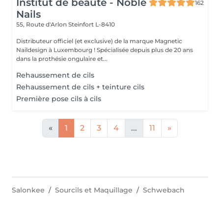
Institut de beauté - Noble
162
Nails
55, Route d'Arlon
Steinfort L-8410
Distributeur officiel (et exclusive) de la marque Magnetic
Naildesign à Luxembourg ! Spécialisée depuis plus de 20 ans
dans la prothésie ongulaire et...
Rehaussement de cils
Rehaussement de cils + teinture cils
Première pose cils à cils
«
1
2
3
4
...
11
»
Salonkee
Sourcils et Maquillage
Schwebach