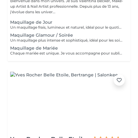
Bienvenue dans mon univers. Je suis Valentina Becker, Make-
up Artist & Nail Artist professionnelle. Depuis plus de 13 ans,
j'évolue dans les univer...
Maquillage de Jour
Un maquillage frais, lumineux et naturel, idéal pour le quotidien, le travail, un rendez-vous ou un événement en journée. Il met en valeur vos traits tout en restant discret.
Maquillage Glamour / Soirée
Un maquillage plus intense et sophistiqué, idéal pour les soirées, événements, fêtes ou occasions spéciales. Les yeux et/ou les lèvres sont davantage mis en valeur pour un résultat élégant et longue tenue.
Maquillage de Mariée
Chaque mariée est unique. Je vous accompagne pour sublimer votre beauté le jour J avec une prestation sur mesure, adaptée à votre style, votre peau et vos envies. Demande de devis personnalisée.