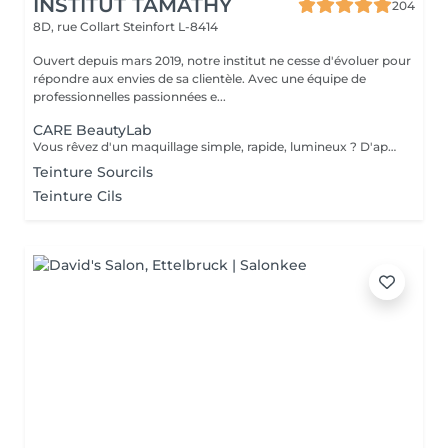
INSTITUT TAMATHY
204
8D, rue Collart
Steinfort L-8414
Ouvert depuis mars 2019, notre institut ne cesse d'évoluer pour
répondre aux envies de sa clientèle. Avec une équipe de
professionnelles passionnées e...
CARE BeautyLab
Vous rêvez d'un maquillage simple, rapide, lumineux ? D'apprendre enfin les bons gestes sans vous compliquer la vie ? Le Beauty Lab est fait pour vous. Un teint frais. Une touche de couleur. Un éclat subtil. On ne saura pas que vous êtes maquillée Mais tout le monde verra que vous rayonnez Pour toutes celles qui veulent : un maquillage léger mais efficace gagner du temps le matin comprendre enfin ce qui leur va un atelier simple, inspirant et 100% pratique OFFRE DE LANCEMENT OFFERT JUSQU'AU 31 DÉCEMBRE 2025
Teinture Sourcils
Teinture Cils