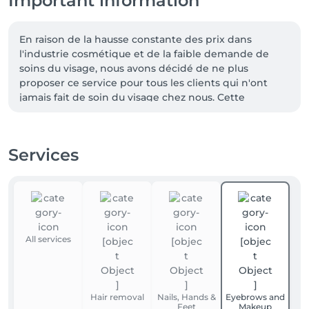
Important information
En raison de la hausse constante des prix dans 
l'industrie cosmétique et de la faible demande de 
soins du visage, nous avons décidé de ne plus 
proposer ce service pour tous les clients qui n'ont 
jamais fait de soin du visage chez nous. Cette 
décision est également due à la durée de 
conservation limitée des produits : une fois ouverts, 
leur durée de validité n'excède pas six mois.

Services
Si vous possédez un bon cadeau pour un soin du 
visage, vous avez jusqu'au 31 décembre pour l'utiliser. 
Nous vous recommande de prendre rendez-vous au 
plus vite, les places étant limitées.
All services
Hair removal
Nails, Hands &
Eyebrows and
Feet
Makeup