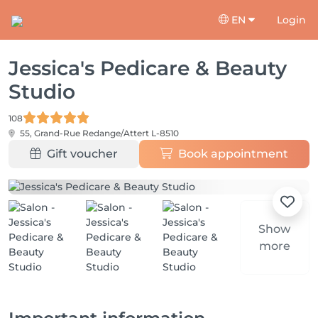
EN
Login
Jessica's Pedicare & Beauty
Studio
108
55, Grand-Rue
Redange/Attert L-8510
Gift voucher
Book appointment
Show
more