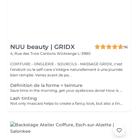
NUU beauty | GRIDX
96
4, Rue des Trois Cantons
Wickrange L-3980
COIFFURE - ONGLERIE - SOURCILS - MASSAGE GRIDX, c'est
l'endroit où le self-care s'intègre naturellement à une journée
bien remplie. Venez avant de pa...
Définition de la forme + teinture
Save time in the morning, get your eyebrows done! How is the shape definition + tinting done? - consultation (to discuss perfect form and colour) - preparation (brows are washed and marked) - waxing (excess hair are removed with wax) - tweezing (excess hair are removed with tweezers) - tinting (paint or henna is applied) - excess paint is removed - antiseptic and cream are applied Age restrictions: recommended to do from 14 years. Post procedure recommendations: do not wash brows and do not put on makeup for 12 hours. Frequency: once in 3-4 weeks.
Lash tinting
Not only mascara helps to create a fancy look, but also a tinting of your lashes! How is the lash tinting done? - lashes are washed - eye cream is applied - the tape and patches are applied - tinting - the tape and patches are removed Age restrictions: recommended to do from 14 years. Post procedure recommendations: do not wet eyelashes 24 hours after the procedure. Frequency: once in 2-3 weeks.