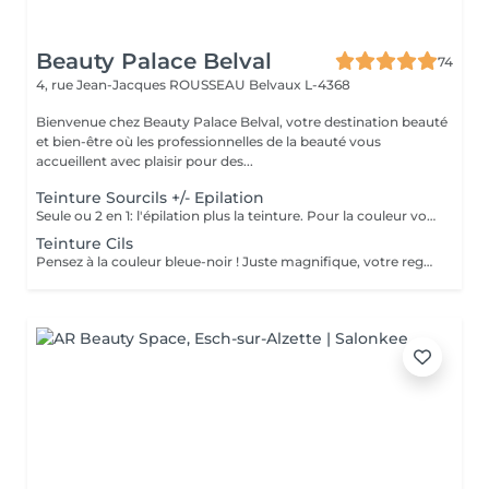
Beauty Palace Belval
74
4, rue Jean-Jacques ROUSSEAU
Belvaux L-4368
Bienvenue chez Beauty Palace Belval, votre destination beauté
et bien-être où les professionnelles de la beauté vous
accueillent avec plaisir pour des...
Teinture Sourcils +/- Epilation
Seule ou 2 en 1: l'épilation plus la teinture. Pour la couleur votre institut est au TOP! Car comme chez le coiffeur, nous avons une très grande palette de couleur du blond, brun et noir classique jusqu'au roux, même rouge! Wouah c'est trop bien! Une teinture sourcils permet d'intensifier le regard en colorant les poils de manière semi-permanente. les 24-48 premières heures sont cruciales pour fixer la couleur. Pour un résultat optimal et bonne tenue, voici les recommandations après la prestation. -Evitez l'eau, la vapeur et l'humidité (pas de douche chaude, sauna, piscine, transpiration excessive) -Ne frottez pas vos sourcils et évitez les cotons ou lingettes qui pourraient enlever la teinture -Evitez les produits gras (huile, crème, démaquillant bi-phasé) qui peuvent accélérer la décoloration -Ne faites pas d'exfoliation ou de soins agressifs sur la zone pendant quelques jours -Protégez vos sourcils du soleil pour éviter que la couleur ne s'éclaircisse trop vite -Hydratez avec une huile légère (ricin ou jojoba) après 48h pour nourrir les poils sans altérer la couleur
Teinture Cils
Pensez à la couleur bleue-noir ! Juste magnifique, votre regard sera plus profond et lumineux. Une teinture cils permet d'intensifier le regard en colorant les poils de manière semi-permanente. les 24-48 premières heures sont cruciales pour fixer la couleur. Pour un résultat optimal et bonne tenue, voici les recommandations après la prestation. -Evitez l'eau, la vapeur et l'humidité (pas de douche chaude, sauna, piscine, transpiration excessive) -Ne frottez pas vos cils et évitez les cotons ou lingettes qui pourraient enlever la teinture -Evitez les produits gras (huile, crème, démaquillant bi-phasé) qui peuvent accélérer la décoloration -Protégez vos cils du soleil pour éviter que la couleur ne s'éclaircisse trop vite -Hydratez avec une huile légère (ricin ou jojoba) après 48h pour nourrir les poils sans altérer la couleur En respectant ces recommandation, la teinture tiendra environ 3 à 6 semaines selon votre type de peau et votre routine.