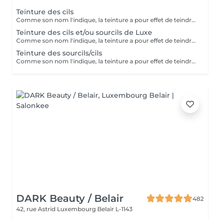
Teinture des cils
Comme son nom l'indique, la teinture a pour effet de teindre les cils ou les sourcils et de les gainer très légèrement. Idéal pour les personnes aux cils ou sourcils clairs qui souhaitent avoir en toute occasion avec ou sans mascara des cils ou sourcils plus foncés (noirs, bruns, marrons).
Teinture des cils et/ou sourcils de Luxe
Comme son nom l'indique, la teinture a pour effet de teindre les cils ou les sourcils et de les gainer très légèrement. Idéal pour les personnes aux cils ou sourcils clairs qui souhaitent avoir en toute occasion avec ou sans mascara des cils ou sourcils plus foncés (noirs, bruns, marrons).
Teinture des sourcils/cils
Comme son nom l'indique, la teinture a pour effet de teindre les cils ou les sourcils et de les gainer très légèrement. Idéal pour les personnes aux cils ou sourcils clairs qui souhaitent avoir en toute occasion avec ou sans mascara des cils ou sourcils plus foncés (noirs, bruns, marrons).
DARK Beauty / Belair
482
42, rue Astrid
Luxembourg Belair L-1143