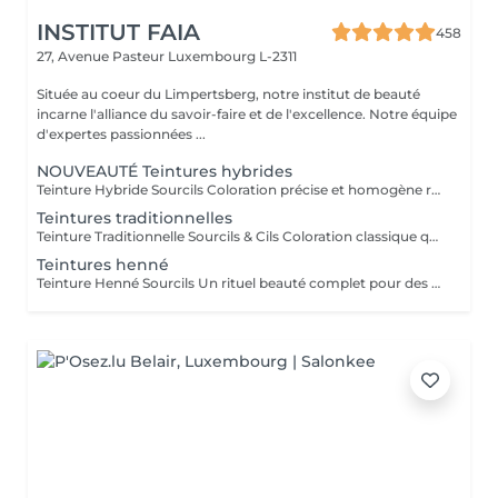
INSTITUT FAIA
458
27, Avenue Pasteur
Luxembourg L-2311
Située au coeur du Limpertsberg, notre institut de beauté
incarne l'alliance du savoir-faire et de l'excellence. Notre équipe
d'expertes passionnées ...
NOUVEAUTÉ Teintures hybrides
Teinture Hybride Sourcils Coloration précise et homogène réalisée à l'airbrush qui colore à la fois la peau et le poil pour un effet maquillé longue durée. Avant la pose une restructuration complète est effectuée avec épilation au fil ou à la cire selon l'envie et le besoin de la cliente afin d'obtenir une ligne parfaitement dessinée. Tenue sur la peau jusqu'à 10 jours Tenue sur le poil jusqu'à 6 à 7 semaines Disponible en plusieurs teintes pour s'adapter à chaque carnation. Compatible avec le Browlift pour des sourcils plus denses, structurés et naturellement sublimés.
Teintures traditionnelles
Teinture Traditionnelle Sourcils & Cils Coloration classique qui intensifie la couleur naturelle des poils pour un regard plus profond et structuré. Tenue sur la peau 1 à 2 jours Tenue sur le poil jusqu'à 4 semaines Disponible en plusieurs teintes pour s'adapter à chaque carnation et couleur de poils. Compatible avec le Brow Lift et le Rehaussement de Cils pour un résultat harmonieux et durable. Il est également possible d'ajouter un soin à la kératine qui nourrit et hydrate en profondeur le poil du sourcil et du cil pour un fini plus doux, brillant et renforcé.
Teintures henné
Teinture Henné Sourcils Un rituel beauté complet pour des sourcils parfaitement dessinés et naturellement sublimés. La teinture au henné colore à la fois la peau et le poil offrant un effet maquillé et structuré sans maquillage. Avant la pose une restructuration sur mesure est réalisée, prise précise des points de mesure puis épilation au fil ou à la cire pour redéfinir harmonieusement la ligne du sourcil. Tenue sur la peau jusqu'à 10 jours Tenue sur le poil jusqu'à 5 semaines Disponible en plusieurs teintes adaptées à chaque carnation. Le résultat, des sourcils nets, équilibrés et intensément mis en valeur avec un rendu naturel et soigné.