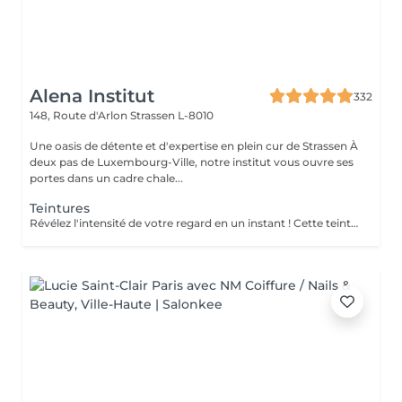
Alena Institut
332
148, Route d'Arlon
Strassen L-8010
Une oasis de détente et d'expertise en plein cur de Strassen À
deux pas de Luxembourg-Ville, notre institut vous ouvre ses
portes dans un cadre chale...
Teintures
Révélez l'intensité de votre regard en un instant ! Cette teinture sublime vos cils et sourcils comme une coloration pour cheveux, avec des nuances variées et raffinées : noir, bleu nuit, bleu, brun ou brun clair . Résultat éclatant en seulement 15 minutes pour un regard naturellement captivant, sans effort quotidien !