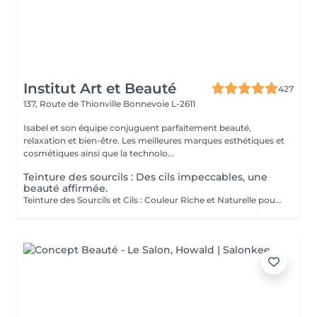
Institut Art et Beauté
427
137, Route de Thionville
Bonnevoie L-2611
Isabel et son équipe conjuguent parfaitement beauté,
relaxation et bien-être. Les meilleures marques esthétiques et
cosmétiques ainsi que la technolo...
Teinture des sourcils : Des cils impeccables, une
beauté affirmée.
Teinture des Sourcils et Cils : Couleur Riche et Naturelle pour un Regard Parfaitement Dé fini et Durable Découvrez le secret pour des sourcils et cils impeccables avec notre teinture spécialisée. Couleur Riche : Nos teintures offrent des couleurs intenses et naturelles qui mettent en valeur vos sourcils et cils avec des nuances profondes et élégantes. Définition Parfaite : La formule est conçue pour définir vos sourcils et cils avec précision, créant une forme parfaitement structurée et harmonieuse. Durabilité Exceptionnelle : Profitez d'une couleur durable qui reste éclatante et résistante, garantissant un regard impeccable pendant longtemps. La teinture est appliquée avec soin par nos esthéticiennes, dont les maîtres Liseta, Fatima et Deborah, assurant un résultat uniforme et naturel. Offrez-vous le luxe d'un regard parfaitement défini et mettez en valeur vos yeux comme jamais auparavant.