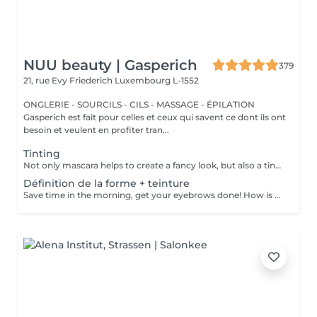
NUU beauty | Gasperich
379
21, rue Evy Friederich
Luxembourg L-1552
ONGLERIE - SOURCILS - CILS - MASSAGE - ÉPILATION
Gasperich est fait pour celles et ceux qui savent ce dont ils ont
besoin et veulent en profiter tran...
Tinting
Not only mascara helps to create a fancy look, but also a tinting of your lashes! How is the lash tinting done? - lashes are washed - eye cream is applied - the tape and patches are applied - tinting - the tape and patches are removed Age restrictions: recommended to do from 14 years. Post procedure recommendations: do not wet eyelashes 24 hours after the procedure. Frequency: once in 2-3 weeks.
Définition de la forme + teinture
Save time in the morning, get your eyebrows done! How is the shape definition + tinting done? - consultation (to discuss perfect form and colour) - preparation (brows are washed and marked) - waxing (excess hair are removed with wax) - tweezing (excess hair are removed with tweezers) - tinting (paint or henna is applied) - excess paint is removed - antiseptic and cream are applied Age restrictions: recommended to do from 14 years. Post procedure recommendations: do not wash brows and do not put on makeup for 12 hours. Frequency: once in 3-4 weeks.