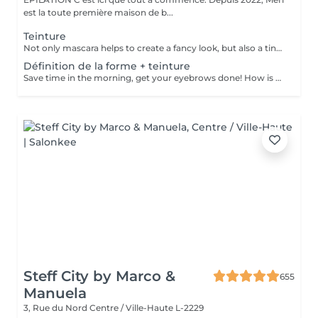
est la toute première maison de b...
Teinture
Not only mascara helps to create a fancy look, but also a tinting of your lashes! How is the lashes tinting done? - lashes are washed - eye cream is applied - the tape and patches are applied - tinting - the tape and patches are removed Age restrictions: recommended to do from 14 years. Post procedure recommendations: do not wet eyelashes 24 hours after the procedure. Frequency: once in 2-3 weeks.
Définition de la forme + teinture
Save time in the morning, get your eyebrows done! How is the shape definition + tinting done? - consultation (to discuss perfect form and colour) - preparation (brows are washed and marked) - waxing (excess hair are removed with wax) - tweezing (excess hair are removed with tweezers) - tinting (paint or henna is applied) - excess paint is removed - antiseptic and cream are applied Age restrictions: recommended to do from 14 years. Post procedure recommendations: do not wash brows and do not put on makeup for 12 hours. Frequency: once in 3-4 weeks.
Steff City by Marco &
655
Manuela
3, Rue du Nord
Centre / Ville-Haute L-2229