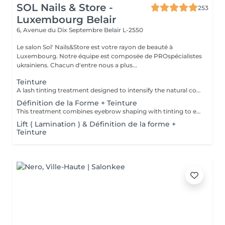
SOL Nails & Store -
253
Luxembourg Belair
6, Avenue du Dix Septembre
Belair L-2550
Le salon Sol' Nails&Store est votre rayon de beauté à
Luxembourg. Notre équipe est composée de PROspécialistes
ukrainiens. Chacun d'entre nous a plus...
Teinture
A lash tinting treatment designed to intensify the natural color of the eyelashes, making them appear darker and more noticeable without mascara. Result: more defined, visible lashes with a natural effect. Recommended frequency: every 3 to 5 weeks.
Définition de la Forme + Teinture
This treatment combines eyebrow shaping with tinting to enhance both the structure and color of the brows. It is ideal for creating a fuller, more defined appearance while keeping the result natural and harmonious. Result: beautifully shaped brows with more depth, definition and visibility. Recommended frequency: every 3 to 4 weeks.
Lift ( Lamination ) & Définition de la forme +
Teinture