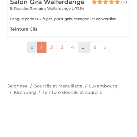
Salon Gira Walferdange
258
5, Rue des Romains
Walferdange L-7264
Langue parle Lux,fr,ger, portugais, espagnol et capverdien
Teinture Cils
«
1
2
3
4
...
8
»
Salonkee
Sourcils et Maquillage
Luxembourg
Kirchberg
Teinture des cils et sourcils