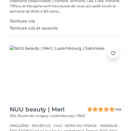
Stephanie (responsable, Charlene, Romane, Lea, Clara, Hanane,
Tiffany et Morgane sont heureuses de vous accueillir toute la
semaine de 9h30 à 18h dans...
Teinture cils
Teinture cils et sourcils
NUU beauty | Merl
788
332, Route de Longwy
Luxembourg L-1940
ONGLERIE - SOURCILS - CILS - SOINS DU VISAGE - MASSAGE -
ÉPILATION C'est ici que tout a commencé. Depuis 2022, Merl