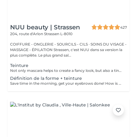
NUU beauty | Strassen
427
204, route d'Arlon
Strassen L-8010
COIFFURE - ONGLERIE - SOURCILS - CILS · SOINS DU VISAGE -
MASSAGE - ÉPILATION Strassen, c'est NUU dans sa version la
plus complète. Le plus grand sal...
Teinture
Not only mascara helps to create a fancy look, but also a tinting of your lashes! How is the lashes tinting done? - lashes are washed - eye cream is applied - the tape and patches are applied - tinting - the tape and patches are removed Age restrictions: recommended to do from 14 years. Post procedure recommendations: do not wet eyelashes 24 hours after the procedure. Frequency: once in 2-3 weeks.
Définition de la forme + teinture
Save time in the morning, get your eyebrows done! How is the shape definition + tinting done? - consultation (to discuss perfect form and colour) - preparation (brows are washed and marked) - waxing (excess hair are removed with wax) - tweezing (excess hair are removed with tweezers) - tinting (paint or henna is applied) - excess paint is removed - antiseptic and cream are applied Age restrictions: recommended to do from 14 years. Post procedure recommendations: do not wash brows and do not put on makeup for 12 hours. Frequency: once in 3-4 weeks.