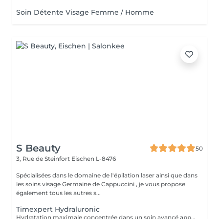
Soin Détente Visage Femme / Homme
S Beauty
50
3, Rue de Steinfort
Eischen L-8476
Spécialisées dans le domaine de l'épilation laser ainsi que dans
les soins visage Germaine de Cappuccini , je vous propose
également tous les autres s...
Timexpert Hydraluronic
Hydratation maximale concentrée dans un soin avancé approprié pour toutes les peaux et, surtout, pour celles présentant des symptômes de déshydratation : manque de confort, peau tendue, ... Sa formule « hydractive » protège la peau, en favorisant sa résistance naturelle face aux signes de vieillissement prématuré.