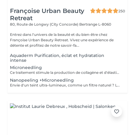
Françoise Urban Beauty
250
Retreat
80, Route de Longwy (City Concorde)
Bertrange L-8060
Entrez dans l'univers de la beauté et du bien-être chez
Françoise Urban Beauty Retreat. Vivez une expérience de
détente et profitez de notre savoir-fa...
Aquaderm Purification, éclat et hydratation
intense
Microneedling
Ce traitement stimule la production de collagène et d'élastine grâce à de fines aiguilles, améliorant ainsi le teint, la fermeté et l'éclat de la peau. Son efficacité est décuplée lorsqu'il est associé à des substances régénératrices comme le PDRN , Les Cyto-Pep les Exosomes , qui favorisent la réparation tissulaire, l'hydratation et le renforcement de la peau. Même les jeunes de 20 à 30 ans peuvent bénéficier de ces traitements préventifs, appelés préjuvénition , pour conserver une peau ferme et élastique au fil du temps.
Nanopeeling +Microneedling
Envie d'un teint ultra-lumineux, comme un filtre naturel ? Le combo nanopeeling + microneedling est la solution ! Ensemble, ils exfolient en douceur, boostent le collagène et révèlent une peau zéro défaut, ultra-éclatante. Découvrez une peau ultra-lisse, hydratée et prête à capter la lumière .Parce qu'une peau bien préparée, c'est la clé pour un glow irrésistible même sans filtre !