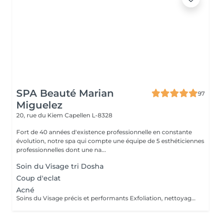
SPA Beauté Marian
97
Miguelez
20, rue du Kiem
Capellen L-8328
Fort de 40 années d'existence professionnelle en constante
évolution, notre spa qui compte une équipe de 5 esthéticiennes
professionnelles dont une na...
Soin du Visage tri Dosha
Coup d'eclat
Acné
Soins du Visage précis et performants Exfoliation, nettoyage de peau profond, sérum personnalisé, masque ciblé, constituent les étapes clés des soins du visage PHYTOMER. Les produits utilisés pour les soins du visage en instituts et spas offrent une efficacité professionnelle avec des textures spécifiques et des concentrations optimisées en actifs marins.