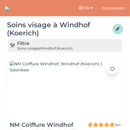
FR
Connexion
Soins visage
à
Windhof
(Koerich)
Filtre
Soins visage
à
Windhof (Koerich)
NM Coiffure Windhof
341