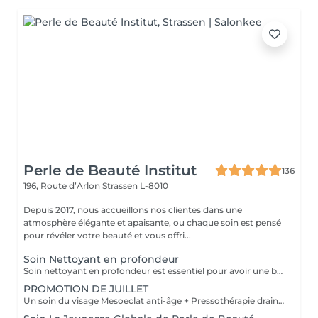
Perle de Beauté Institut
136
196, Route d’Arlon
Strassen L-8010
Depuis 2017, nous accueillons nos clientes dans une
atmosphère élégante et apaisante, ou chaque soin est pensé
pour révéler votre beauté et vous offri...
Soin Nettoyant en profondeur
Soin nettoyant en profondeur est essentiel pour avoir une belle peau. Effets: - Améliore la capacité de balance et de régulation de la peau (hydratatiin, sebum) - Augmente l'oxygénation de la peau et les échanges cellulaire - Entretien la régénération cellulaire - Sensation de fraicheur RESULTAT: La peau est frache, nette et éclatant
PROMOTION DE JUILLET
Un soin du visage Mesoeclat anti-âge + Pressothérapie drainage lymphatique corps