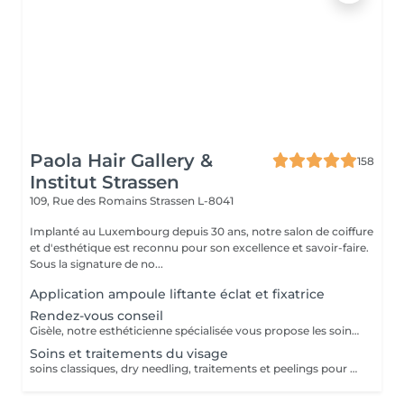
Paola Hair Gallery &
158
Institut Strassen
109, Rue des Romains
Strassen L-8041
Implanté au Luxembourg depuis 30 ans, notre salon de coiffure
et d'esthétique est reconnu pour son excellence et savoir-faire.
Sous la signature de no...
Application ampoule liftante éclat et fixatrice
Rendez-vous conseil
Gisèle, notre esthéticienne spécialisée vous propose les soins et traitements visage et corps. Sa grande expérience vous garantie des conseils de qualité pour choisir les soins adaptés à vos besoins. Pris en charge personnalisée. Confort et bien être assuré.
Soins et traitements du visage
soins classiques, dry needling, traitements et peelings pour tous les problèmes de peau