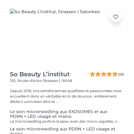
So Beauty L’institut
595
130, Route d'Arlon
Strassen L-8008
Depuis 2019, nos esthéticiennes qualifiées et passionnées vous
accueillent dans un véritable écrin de douceur, entièrement
dédié à votre bien-être et ...
Le soin microneedling aux EXOSOMES et aux
PDRN + LED visage et mains.
Le microneedling perfore la peau avec des micro-aiguilles, créant des micro-canaux qui permettent à un sérum actif (PDRN ou exosomes) de pénétrer en profondeur dans le derme. C'est ce qu'on appelle un soin « biostimulateur » : on ne remplit pas, on stimule la peau pour qu'elle se régénère elle-même. L'association des exosomes et du PDRN (Polydésoxyribonucléotide) est une révolution anti-âge. Il représente le protocole de régénération cutanée le plus avancé en médecine esthétique. Cette synergie permet de stimuler le renouvellement cellulaire de façon accélérée, d'atténuer les cicatrices et de lifter le teint sans chirurgie. C'est une synergie régénératrice puissante, ces deux actifs maximisent la réparation tissulaire et l'éclat du teint. Idéale pour les peaux: matures , avec des dommages solaires importants, des cicatrices, une perte de fermeté. Soin plus puissant que le PDRN . Pour optimiser les effets du soin, nous appliquerons la lumière LED sur le visage. Profitez, également, d'un traitement anti-âge à la lumière Led pour les mains.
Le soin microneedling aux PDRN + LED visage et
mains.