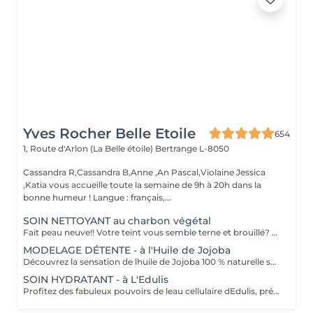
Yves Rocher Belle Etoile
654
1, Route d'Arlon (La Belle étoile)
Bertrange L-8050
Cassandra R,Cassandra B,Anne ,An Pascal,Violaine Jessica
,Katia vous accueille toute la semaine de 9h à 20h dans la
bonne humeur ! Langue : français,...
SOIN NETTOYANT au charbon végétal
Fait peau neuve!! Votre teint vous semble terne et brouillé? vous ressentez le besoin de nettoyer votre peau ?.Ce soin nettoyant s'adresse à vous. Il permettra de traiter votre peau sans la décaper. Purifié et detoxifiie votre visage retrouve un teint unifié, frais et lumineux. Une vraie bouffée d'oxygène pour votre peau !! Idéal pour les peaux mixtes à Grasses
MODELAGE DÉTENTE - à l'Huile de Jojoba
Découvrez la sensation de lhuile de Jojoba 100 % naturelle sur votre peau. Nourrie, votre peau retrouve tout son confort. Libéré de ses tensions grâce aux mains habiles de notre esthéticienne, votre visage est détendu. Bénéfices : Nourrie, votre peau retrouve tout son confort.
SOIN HYDRATANT - à L'Edulis
Profitez des fabuleux pouvoirs de leau cellulaire dEdulis, précieuse source dhydratation continue. Après la brumisation du Sérum concentré en eau cellulaire, le Masque Crème ressourçant se transforme en une texture soyeuse qui fond sur votre peau sous le délicat modelage de notre esthéticienne. Bénéfices : Gorgée deau, votre peau retrouve douceur, souplesse et éclat. Retrouvez le confort dune peau hydratée en continu.