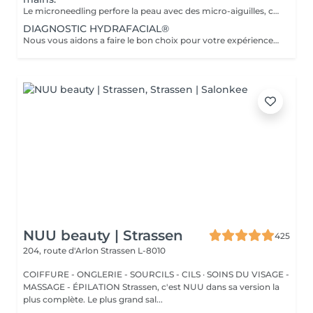
Le microneedling perfore la peau avec des micro-aiguilles, créant des micro-canaux qui permettent à un sérum actif (PDRN ou exosomes) de pénétrer en profondeur dans le derme. C'est ce qu'on appelle un soin « biostimulateur » : on ne remplit pas, on stimule la peau pour qu'elle se régénère elle-même. Tandis que le sérum PDRN pénètre profondément pour stimuler la réparation cellulaire, accélérer la cicatrisation et booster la production de collagène. Pour optimiser les effets du soin, nous appliquerons la lumière LED sur le visage. Profitez, également, d'un traitement anti-âge à la lumière Led pour les mains.
DIAGNOSTIC HYDRAFACIAL®
Nous vous aidons a faire le bon choix pour votre expérience HYDRAFACIAL®
NUU beauty | Strassen
425
204, route d'Arlon
Strassen L-8010
COIFFURE - ONGLERIE - SOURCILS - CILS · SOINS DU VISAGE -
MASSAGE - ÉPILATION Strassen, c'est NUU dans sa version la
plus complète. Le plus grand sal...