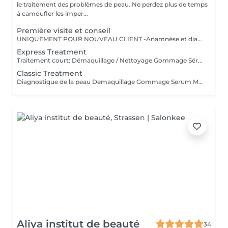
le traitement des problèmes de peau. Ne perdez plus de temps
à camoufler les imper...
Première visite et conseil
UNIQUEMENT POUR NOUVEAU CLIENT -Anamnèse et diagnostique (digital) de la peau -Démaquillage / Nettoyage -Gommage -Sérum efficace -Masque approprié à votre peau -Crème de jour -Conseil
Express Treatment
Traitement court: Démaquillage / Nettoyage Gommage Sérum Masque Crème de jour Conseil
Classic Treatment
Diagnostique de la peau Demaquillage Gommage Serum Masque Massage Creme de soin Conseil
Aliya institut de beauté
34