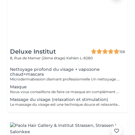
Deluxe Institut
158
8, Rue de Mamer (2ème étage)
Kehlen L-8280
Nettoyage profond du visage + vapozone
chaud+mascara
Microdermabrasion diamant professionnelle Un nettoyage profond du visage grâce qui exfolient délicatement la couche superficielle de la peau, éliminant ainsi les cellules mortes et les impuretés. Ce processus est suivi d'une aspiration des particules exfoliées, garantissant une peau plus nette et plus éclatante. Pulvérisation de nano-chaleur : L'air chaud aide à ouvrir les pores, facilitant ainsi l'élimination des impuretés et optimisant l'absorption des soins appliqués par la suite. Recommandation : Nous conseillons d'appliquer un masque hydratant après ce traitement pour apaiser et nourrir la peau en profondeur. Idéal pour les adolescents souffrant d'acné, ce soin contribue à purifier la peau et à réduire les imperfections.
Masque
Nous vous conseillons de faire ce masque en complément des traitements visage.
Massage du visage (relaxation et stimulation)
Le massage du visage est une technique douce et relaxante qui stimule la circulation sanguine, détend les muscles et améliore l'éclat de la peau.