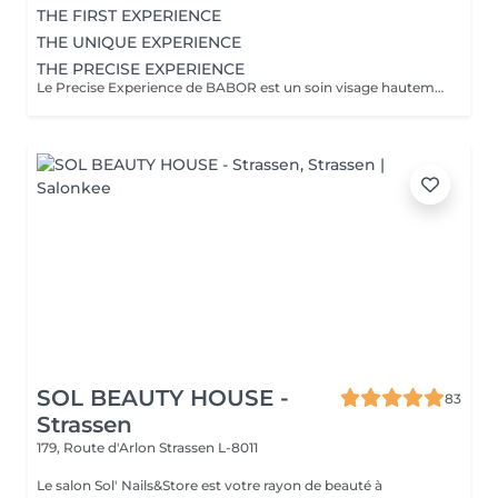
THE FIRST EXPERIENCE
THE UNIQUE EXPERIENCE
THE PRECISE EXPERIENCE
Le Precise Experience de BABOR est un soin visage hautement personnalisé et orienté résultats, inspiré de la cosmétique médicale. Il est conçu pour répondre de manière ciblée aux besoins spécifiques de chaque peau grâce à des actifs de haute performance. Le concept Après une analyse précise de la peau, le soin est adapté individuellement (hydratation, réparation, éclat, affinage, anti-âge, pureté). Les formules expertes de la gamme Doctor BABOR agissent exactement là où la peau en a besoin. Les bénéfices Amélioration visible de la qualité et de la structure de la peau Hydratation intense et durable Peau plus lisse, plus équilibrée et plus lumineuse Sensation immédiate de confort et de fraîcheur L'expérience Un soin visage sur mesure alliant précision, efficacité et relaxation, idéal pour celles et ceux qui recherchent des résultats visibles et durables.
SOL BEAUTY HOUSE -
83
Strassen
179, Route d'Arlon
Strassen L-8011
Le salon Sol' Nails&Store est votre rayon de beauté à