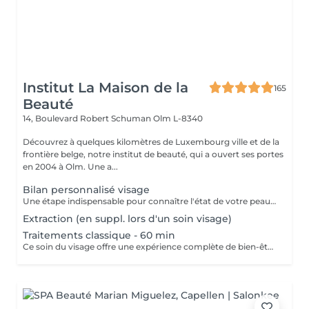
Institut La Maison de la
165
Beauté
14, Boulevard Robert Schuman
Olm L-8340
Découvrez à quelques kilomètres de Luxembourg ville et de la
frontière belge, notre institut de beauté, qui a ouvert ses portes
en 2004 à Olm. Une a...
Bilan personnalisé visage
Une étape indispensable pour connaître l'état de votre peau, les zones à traiter et les habitudes de vie afin de proposer le soin le plus adapté ainsi qu'une bonne routine à domicile.
Extraction (en suppl. lors d'un soin visage)
Traitements classique - 60 min
Ce soin du visage offre une expérience complète de bien-être et de traitement de la peau, incluant un nettoyage en profondeur, une exfoliation douce, un massage relaxant de 20 minutes, ainsi qu'un masque thérapeutique soigneusement sélectionné en fonction des besoins spécifiques de votre peau. Nous vous proposons de choisir parmi nos marques de renom telles que Guinot, PCA Skin, Gémology et Thalgo, afin de personnaliser le soin.