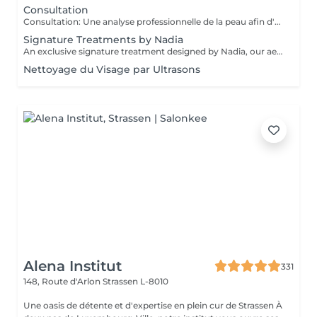
Consultation
Consultation: Une analyse professionnelle de la peau afin d'évaluer son état, de discuter de vos préoccupations et de recommander les traitements ainsi que la routine de soins à domicile les plus adaptés. Consultation & Premier Soin: Une analyse professionnelle de la peau afin d'évaluer son état, de discuter de vos préoccupations et de recommander les traitements ainsi que la routine de soins à domicile les plus adaptés. Suivie d'un soin personnalisé conçu pour répondre aux besoins immédiats de votre peau. Le prix dépendra du type de procédure réalisée.
Signature Treatments by Nadia
An exclusive signature treatment designed by Nadia, our aesthetician, for the delicate eye and neck area. It delivers intensive hydration and improves skin elasticity, helping to restore firmness, smoothness, and a visibly refreshed appearance. The treatment helps reduce the appearance of fine lines, provides a gentle brightening effect around the eyes, and creates a natural lifting result for a more rested and youthful look. Another combination is eye- and neck-intensive hydration with a full facial treatment. This combination is ideal for clients seeking full-face care and an instantly refreshed, healthy look.
Nettoyage du Visage par Ultrasons
Alena Institut
331
148, Route d'Arlon
Strassen L-8010
Une oasis de détente et d'expertise en plein cur de Strassen À