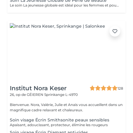
Soin La Jeunesse Globale de Perle de Beauté
Le soin La jeunesse globale est idéal pour les femmes et pour les hommes. Il s'agit de notre soin le plus populaire et le plus complet. Lès étapes de ce soin: 1) La consultation diagnostic 2) Le massage du dos 3) La préparation de la peau avec un massage drainage lymphatique. 4) Le nettoyage du visage par ultrason 5) La Radiofréquence régénérante 6) Le Massage faciale anti âge sculptural face lifting 7) Le masque adapté à votre type de peau, à l'état de la peau. Pendant la pose de masque un massage crânien pour stimuler la pousse des cheveux. 8) Application de la crème de jour.
Institut Nora Keser
128
26, op de GÉIEREN
Sprinkange L-4970
Bienvenue. Nora, Valérie, Julie et Anaïs vous accueillent dans un
magnifique cadre relaxant et chaleureux.
Soin visage Écrin Smithsonite peaux sensibles
Apaisant, adoucissant, protecteur, élimine les rougeurs
Soin visage Écrin Diamant anti-rides