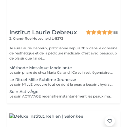
Institut Laurie Debreux
166
2, Grand-Rue
Hobscheid L-8372
Je suis Laurie Debreux, praticienne depuis 2012 dans le domaine
de l'esthétique et de la pédicure médicale. C'est avec beaucoup
de plaisir que j'ai dé...
Méthode Mosaïque Modelante
Le soin phare de chez Maria Galland ! Ce soin est légendaire et ultra personnalisé. Il est conçu en fonction de l'individualité de la peau ce qui transforme votre peau de manière impressionnante en un seul soin ! Le soin est composé d'un nettoyage doux et profond, d'un massage restructurant et d'un masque modelant ; riche en oligo-éléments et minéraux.
Le Rituel Mille Sublime Jeunesse
Le soin MILLE procure tout ce dont la peau a besoin : hydratation, régénération, douceur, fermeté, élasticité et réduction des rides. Une authentique expérience anti-âge globale. Le soin est composé d'un nettoyage en douceur, d'un massage associant la relaxation à une technique anti âge de pointe et d'un masque anti âge global d'exception. Une vraie expérience gastronomique pour votre peau qui comblera vos exigences !
Soin Activ'Âge
Le soin ACTIV'AGE redensifie instantanément les peaux matures. Rend la peau plus souple, plus lisse et la nourrit. Riche en peptides, ce soin va booster l'élasticité et la fermeté de la peau ! Le soin est composé d'un nettoyage en douceur, d'un massage redensifiant et d'un masque Peel-Off Sublimateur de Jeunesse !