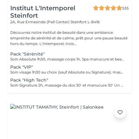
Institut L'Intemporel
535
Steinfort
2A, Rue Ermesinde (Pall Center)
Steinfort L-8416
Découvrez notre institut de beauté dans une ambiance
empreinte de sérénité et de calme, prêt pour une pause beauté
hors du temps. L'Intemporel, trois...
Pack "Sérénité"
Soin Absolute 1h30, massage corps 1h, Spa manucure et beauté des pieds Le luxe, le calme et la détente, magique ...
Pack "VIP"
Soin visage 1h30 au choix (sauf Absolute ou Signature), massage corps 1h, manucure 30', beauté des pieds 45' Ne peut être fractionné, à faire le même jour
Pack "High Tech"
Soin Signature 2h, massage du dos 30' et manucure 30' Un pur moment de détente et de déconnection complète