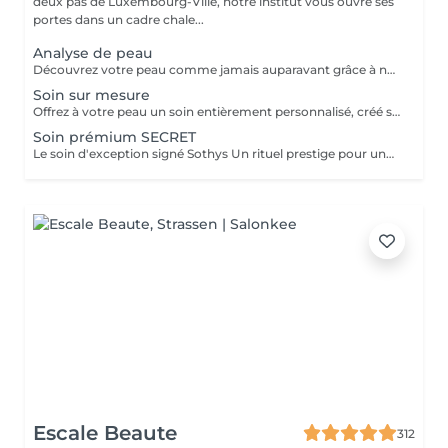
deux pas de Luxembourg-Ville, notre institut vous ouvre ses
portes dans un cadre chale...
Analyse de peau
Découvrez votre peau comme jamais auparavant grâce à notre diagnostic cutané avancé. À l'aide d'un analyseur professionnel et de l'oeil expert de votre esthéticienne, nous évaluons différents paramètres essentiels tels que l'hydratation, le sébum, la profondeur des rides , l'état de votre barrière cutané et beaucoup d'autre mesures afin d'obtenir une vision précise de l'état de votre peau. Cette analyse nous permet de cibler vos besoins réels et de vous orienter vers les soins et les produits les plus adaptés pour optimiser vos résultats. Un véritable point de départ pour construire une routine beauté efficace et personnalisée. Diagnostic offert lorsqu'il est réalisé dans le cadre d'un soin ou à l'achat de produits.
Soin sur mesure
Offrez à votre peau un soin entièrement personnalisé, créé sur mesure par votre experte Sothys selon ses besoins du moment. Grâce à un analyseur professionnel et à l'il expert de votre esthéticienne, nous évaluons différents paramètres essentiels : hydratation, sébum, profondeur des rides, état de la barrière cutanée et bien d'autres mesures. Ce diagnostic précis permet d'identifier les besoins réels de votre peau et d'adapter chaque étape du soin : nettoyage profond, exfoliation ciblée, modelage expert, masque haute performance et sélection d'actifs Sothys selon votre objectif hydratation, éclat, apaisement, anti-âge ou pureté. Un seul soin, des milliers de possibilités, pour rééquilibrer votre peau et révéler un teint plus lumineux, plus lisse et plus uniforme dès la première séance. Un véritable point de départ pour construire une routine beauté efficace, avec des soins et des produits parfaitement adaptés à votre peau.
Soin prémium SECRET
Le soin d'exception signé Sothys Un rituel prestige pour une transformation visible de la peau et une expérience sensorielle incomparable. Ce soin d'exception combine des manoeuvres expertes Sothys, des textures nobles, un double modelage visage sur-mesure et un masque haute performance pour lisser, repulper et illuminer intensément la peau. Grâce à une séquence unique de gestes précis et enveloppants, le Rituel Secret offre un moment de lâcher-prise total et des résultats visibles dès la première séance : peau éclatante, lissée, revitalisée et profondément nourrie. Un soin rare, élégant, pensé pour les clientes exigeantes qui recherchent : - une expérience prémium, - des résultats anti-âge visibles rapidement, - un moment d'exception, hors du temps, réservé aux instituts experts Sothys.
Escale Beaute
312