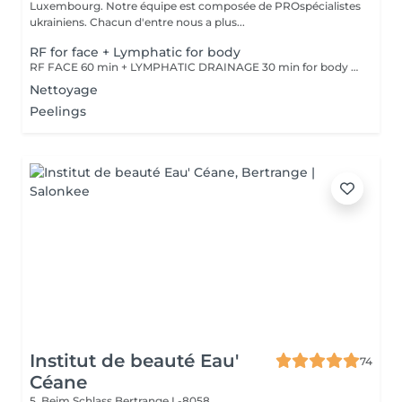
Luxembourg. Notre équipe est composée de PROspécialistes
ukrainiens. Chacun d'entre nous a plus...
RF for face + Lymphatic for body
RF FACE 60 min + LYMPHATIC DRAINAGE 30 min for body Your face lifts. Your body drains. Two systems working together to provide the full experience.
Nettoyage
Peelings
Institut de beauté Eau'
74
Céane
5, Beim Schlass
Bertrange L-8058