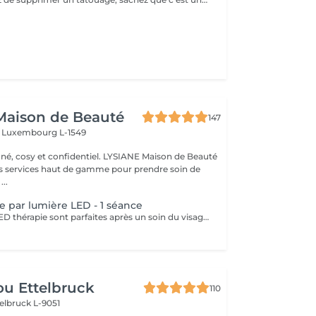
Maison de Beauté
147
s
Luxembourg L-1549
 et confidentiel. LYSIANE Maison de Beauté
s services haut de gamme pour prendre soin de
...
e par lumière LED - 1 séance
Les séances de LED thérapie sont parfaites après un soin du visage complet ou ponctuellement, 1 à 2 fois par semaine. Pour un soin anti-âge, la couleur à privilégier est le rouge, elle peut réduire l'inflammation, stimuler la production de collagène et renforcer la peau. La lumière bleue a des propriétés antibactériennes qui préviennent les éruptions cutanées et peut aider à lutter contre l'acné et les dermatoses. La lumière verte dite anti-taches : elle aide à réduire la production de mélanine à l'origine des tâches brunes et cernes hyperpigmentés, tout en calmant la rosacée responsable de rougeurs. La lumière jaune calme les rougeurs, elle améliore la circulation sanguine et lymphatique et a ainsi un effet drainant, anti-oedème. Les séances sont totalement indolores, il n'y a aucune suite et au contraire, la séance est un moment de détente et de relaxation aux vertus anti-inflammatoire et anti-douleurs. Contres indications : Les peaux blessées, brûlées ou irritées Les maladies auto-immunes Epilepsie Port d'un pace maker ou autres implants actifs Grossesse Traitement à base de médicaments photo-sensibilisants
u Ettelbruck
110
elbruck L-9051