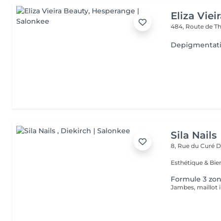
Eliza Viei
484, Route de Th
Depigmentatio
Sila Nails
8, Rue du Curé
D
Formule 3 zo
Jambes, maillot in