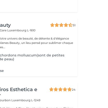
eauty
51
 Gare
Luxembourg L-1610
Votre univers de beauté, de détente & d'élégance
lenes Beauty, un lieu pensé pour sublimer chaque
s...
ochordons molluscum(sont de petites
de peau)
ose
ros Esthetica e
24
r
 Bourbon
Luxembourg L-1249