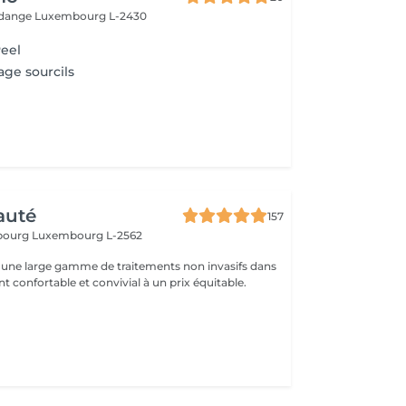
Rodange
Luxembourg L-2430
eel
age sourcils
auté
157
sbourg
Luxembourg L-2562
une large gamme de traitements non invasifs dans
 confortable et convivial à un prix équitable.