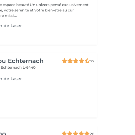
 Un univers pensé exclusivement
, votre sérénité et votre bien-être au cur
e missi...
n de Laser
ou Echternach
77
e
Echternach L-6440
n de Laser
mo
20