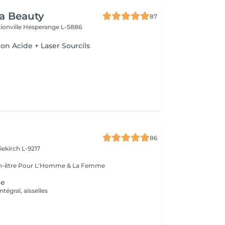
ra Beauty
87
ionville
Hesperange L-5886
n Acide + Laser Sourcils
86
iekirch L-9217
Esthétique & Bien-être Pour L'Homme & La Femme
ne
tégral, aisselles