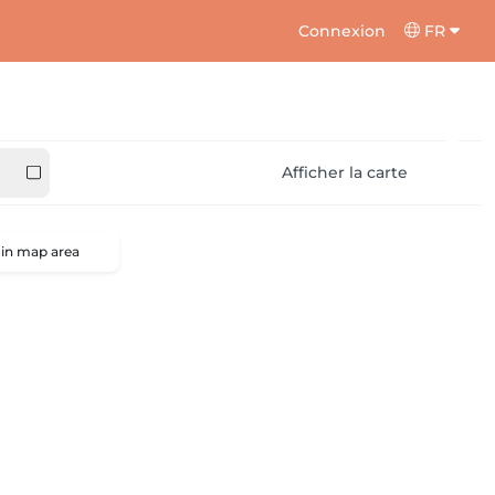
Connexion
FR
Afficher la carte
 in map area