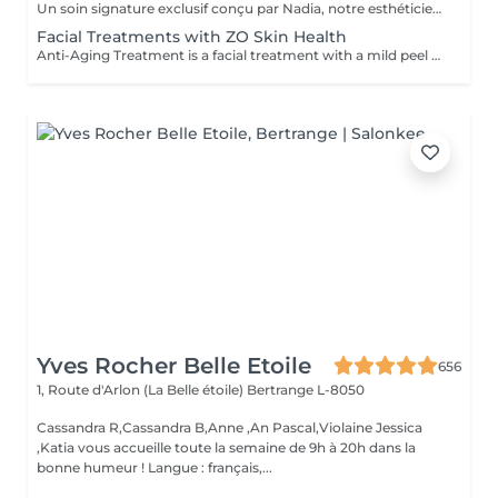
Un soin signature exclusif conçu par Nadia, notre esthéticienne, spécialement dédié aux zones délicates du contour des yeux et du cou. Ce traitement procure une hydratation intense et améliore l'élasticité de la peau, contribuant à restaurer sa fermeté, sa souplesse et un aspect visiblement plus frais et revitalisé. Le soin aide à atténuer l'apparence des ridules, apporte un léger effet éclaircissant au contour des yeux et offre un effet liftant naturel pour un regard reposé et une apparence plus jeune. Une autre option associe ce soin intensif hydratant pour les yeux et le cou à un soin complet du visage, pour une expérience de beauté encore plus complète et des résultats optimaux.
Facial Treatments with ZO Skin Health
Anti-Aging Treatment is a facial treatment with a mild peel designed to restore hydration, smooth dry, rough texture, soften lines and strengthen skin to prevent future aging and skin damage. Redness Treatment is a facial treatment with a mild peel designed to calm skin and minimize symptoms associated with red, sensitized skin, including rosacea. Ultra Hydration Treatment is a facial treatment with a mild peel designed to soothe skin and restore hydration in dry, dehydrated skin. Skin Brightening Treatment is a facial treatment with a mild peel designed to target mild discoloration and restore a more even skin tone. Acne + Oil Control Treatment is a facial treatment with a mild peel to decongest pores, absorb excess surface oil, target blemishes and prevent future breakouts. Enzyme Facial Treatment is a gentle, effective facial treatment with enzymatic exfoliation to revive dull skin, replenish hydration, soothe skin and restore healthy skin barrier to strengthen skin. Stimulator Peel is the perfect lunchtime peel, gentle enough for all skin types. An effective blend of AHAs provide immediately healthier, glowing skin with no downtime. Added antioxidants and anti-irritants neutralize free radicals and calm the skin.
Yves Rocher Belle Etoile
656
1, Route d'Arlon (La Belle étoile)
Bertrange L-8050
Cassandra R,Cassandra B,Anne ,An Pascal,Violaine Jessica
,Katia vous accueille toute la semaine de 9h à 20h dans la
bonne humeur ! Langue : français,...