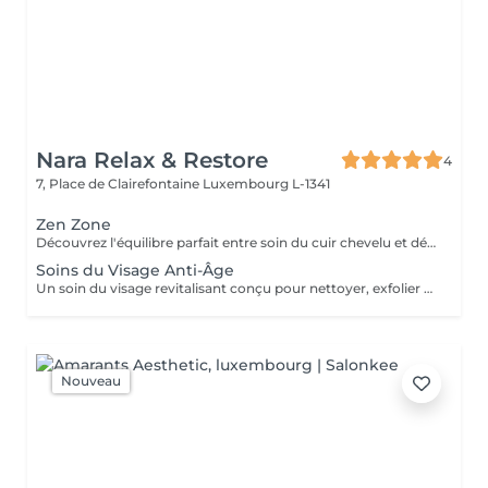
Nara Relax & Restore
4
7, Place de Clairefontaine
Luxembourg L-1341
Zen Zone
Découvrez l'équilibre parfait entre soin du cuir chevelu et détente du haut du corps. Ce rituel bien-être associe un Head Spa de 60 minutes à un Massage Dos & Épaules Office Syndrome de 30 minutes pour relâcher les tensions, apaiser l'esprit et procurer une profonde sensation de bien-être. Comprend : Head Spa 60 min Massage Dos & Épaules Office Syndrome 30 min
Soins du Visage Anti-Âge
Un soin du visage revitalisant conçu pour nettoyer, exfolier et nourrir la peau tout en favorisant un teint frais et éclatant. Associant des produits de soin soigneusement sélectionnés à des techniques de massage relaxantes du visage, ce traitement laisse la peau douce, rafraîchie et parfaitement soignée.
Nouveau