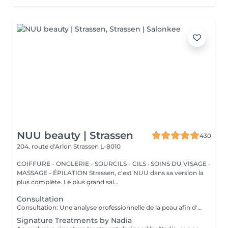
NUU beauty | Strassen
430
204, route d'Arlon
Strassen L-8010
COIFFURE - ONGLERIE - SOURCILS - CILS · SOINS DU VISAGE -
MASSAGE - ÉPILATION Strassen, c'est NUU dans sa version la
plus complète. Le plus grand sal...
Consultation
Consultation: Une analyse professionnelle de la peau afin d'évaluer son état, de discuter de vos préoccupations et de recommander les traitements ainsi que la routine de soins à domicile les plus adaptés. Consultation & Premier Soin: Une analyse professionnelle de la peau afin d'évaluer son état, de discuter de vos préoccupations et de recommander les traitements ainsi que la routine de soins à domicile les plus adaptés. Suivie d'un soin personnalisé conçu pour répondre aux besoins immédiats de votre peau. Le prix dépendra du type de procédure réalisée.
Signature Treatments by Nadia