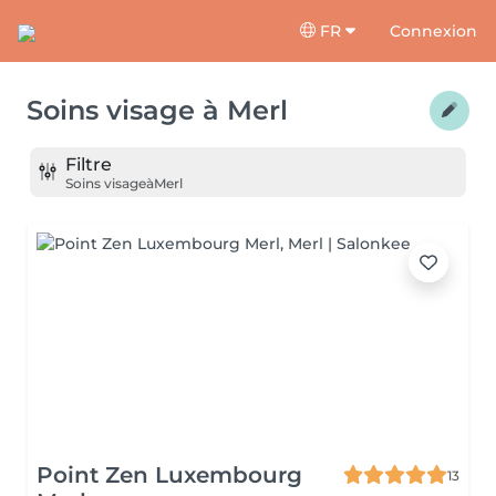
FR
Connexion
Soins visage
à
Merl
Filtre
Soins visage
à
Merl
Point Zen Luxembourg
13