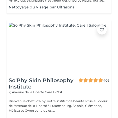
An exclusive signature treatment designed by Nadia, our aesthetician, for the delicate eye and neck area. It delivers intensive hydration and improves skin elasticity, helping to restore firmness, smoothness, and a visibly refreshed appearance. The treatment helps reduce the appearance of fine lines, provides a gentle brightening effect around the eyes, and creates a natural lifting result for a more rested and youthful look. Another combination is eye- and neck-intensive hydration with a full facial treatment. This combination is ideal for clients seeking full-face care and an instantly refreshed, healthy look.
Nettoyage du Visage par Ultrasons
So'Phy Skin Philosophy
409
Institute
7, Avenue de la Liberté
Gare L-1931
Bienvenue chez So'Phy, votre institut de beauté situé au coeur
de l'Avenue de la Liberté à Luxembourg. Sophie, Clémence,
Mélissa et Gwen sont ravies ...