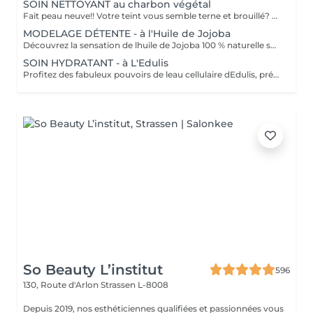
SOIN NETTOYANT au charbon végétal
Fait peau neuve!! Votre teint vous semble terne et brouillé? vous ressentez le besoin de nettoyer votre peau ?.Ce soin nettoyant s'adresse à vous. Il permettra de traiter votre peau sans la décaper. Purifié et detoxifiie votre visage retrouve un teint unifié, frais et lumineux. Une vraie bouffée d'oxygène pour votre peau !! Idéal pour les peaux mixtes à Grasses
MODELAGE DÉTENTE - à l'Huile de Jojoba
Découvrez la sensation de lhuile de Jojoba 100 % naturelle sur votre peau. Nourrie, votre peau retrouve tout son confort. Libéré de ses tensions grâce aux mains habiles de notre esthéticienne, votre visage est détendu. Bénéfices : Nourrie, votre peau retrouve tout son confort.
SOIN HYDRATANT - à L'Edulis
Profitez des fabuleux pouvoirs de leau cellulaire dEdulis, précieuse source dhydratation continue. Après la brumisation du Sérum concentré en eau cellulaire, le Masque Crème ressourçant se transforme en une texture soyeuse qui fond sur votre peau sous le délicat modelage de notre esthéticienne. Bénéfices : Gorgée deau, votre peau retrouve douceur, souplesse et éclat. Retrouvez le confort dune peau hydratée en continu.
So Beauty L’institut
596
130, Route d'Arlon
Strassen L-8008
Depuis 2019, nos esthéticiennes qualifiées et passionnées vous