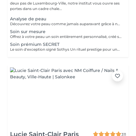
deux pas de Luxembourg-Ville, notre institut vous ouvre ses
portes dans un cadre chale...
Analyse de peau
Découvrez votre peau comme jamais auparavant grâce à notre diagnostic cutané avancé. À l'aide d'un analyseur professionnel et de l'oeil expert de votre esthéticienne, nous évaluons différents paramètres essentiels tels que l'hydratation, le sébum, la profondeur des rides , l'état de votre barrière cutané et beaucoup d'autre mesures afin d'obtenir une vision précise de l'état de votre peau. Cette analyse nous permet de cibler vos besoins réels et de vous orienter vers les soins et les produits les plus adaptés pour optimiser vos résultats. Un véritable point de départ pour construire une routine beauté efficace et personnalisée. Diagnostic offert lorsqu'il est réalisé dans le cadre d'un soin ou à l'achat de produits.
Soin sur mesure
Offrez à votre peau un soin entièrement personnalisé, créé sur mesure par votre experte Sothys selon ses besoins du moment. Grâce à un analyseur professionnel et à l'il expert de votre esthéticienne, nous évaluons différents paramètres essentiels : hydratation, sébum, profondeur des rides, état de la barrière cutanée et bien d'autres mesures. Ce diagnostic précis permet d'identifier les besoins réels de votre peau et d'adapter chaque étape du soin : nettoyage profond, exfoliation ciblée, modelage expert, masque haute performance et sélection d'actifs Sothys selon votre objectif hydratation, éclat, apaisement, anti-âge ou pureté. Un seul soin, des milliers de possibilités, pour rééquilibrer votre peau et révéler un teint plus lumineux, plus lisse et plus uniforme dès la première séance. Un véritable point de départ pour construire une routine beauté efficace, avec des soins et des produits parfaitement adaptés à votre peau.
Soin prémium SECRET
Le soin d'exception signé Sothys Un rituel prestige pour une transformation visible de la peau et une expérience sensorielle incomparable. Ce soin d'exception combine des manoeuvres expertes Sothys, des textures nobles, un double modelage visage sur-mesure et un masque haute performance pour lisser, repulper et illuminer intensément la peau. Grâce à une séquence unique de gestes précis et enveloppants, le Rituel Secret offre un moment de lâcher-prise total et des résultats visibles dès la première séance : peau éclatante, lissée, revitalisée et profondément nourrie. Un soin rare, élégant, pensé pour les clientes exigeantes qui recherchent : - une expérience prémium, - des résultats anti-âge visibles rapidement, - un moment d'exception, hors du temps, réservé aux instituts experts Sothys.
Lucie Saint-Clair Paris
311