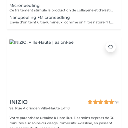
Microneedling
Ce traitement stimule la production de collagène et d'élastine grâce à de fines aiguilles, améliorant ainsi le teint, la fermeté et l'éclat de la peau. Son efficacité est décuplée lorsqu'il est associé à des substances régénératrices comme le PDRN , Les Cyto-Pep les Exosomes , qui favorisent la réparation tissulaire, l'hydratation et le renforcement de la peau. Même les jeunes de 20 à 30 ans peuvent bénéficier de ces traitements préventifs, appelés préjuvénition , pour conserver une peau ferme et élastique au fil du temps.
Nanopeeling +Microneedling
Envie d'un teint ultra-lumineux, comme un filtre naturel ? Le combo nanopeeling + microneedling est la solution ! Ensemble, ils exfolient en douceur, boostent le collagène et révèlent une peau zéro défaut, ultra-éclatante. Découvrez une peau ultra-lisse, hydratée et prête à capter la lumière .Parce qu'une peau bien préparée, c'est la clé pour un glow irrésistible même sans filtre !
INIZIO
191
9a, Rue Aldringen
Ville-Haute L-1118
Votre parenthèse urbaine à Hamilius. Des soins express de 30
minutes aux soins du visage immersifs Swissline, en passant