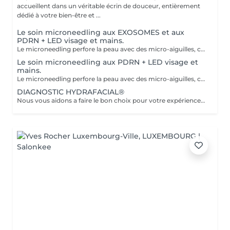
accueillent dans un véritable écrin de douceur, entièrement
dédié à votre bien-être et ...
Le soin microneedling aux EXOSOMES et aux
PDRN + LED visage et mains.
Le microneedling perfore la peau avec des micro-aiguilles, créant des micro-canaux qui permettent à un sérum actif (PDRN ou exosomes) de pénétrer en profondeur dans le derme. C'est ce qu'on appelle un soin « biostimulateur » : on ne remplit pas, on stimule la peau pour qu'elle se régénère elle-même. L'association des exosomes et du PDRN (Polydésoxyribonucléotide) est une révolution anti-âge. Il représente le protocole de régénération cutanée le plus avancé en médecine esthétique. Cette synergie permet de stimuler le renouvellement cellulaire de façon accélérée, d'atténuer les cicatrices et de lifter le teint sans chirurgie. C'est une synergie régénératrice puissante, ces deux actifs maximisent la réparation tissulaire et l'éclat du teint. Idéale pour les peaux: matures , avec des dommages solaires importants, des cicatrices, une perte de fermeté. Soin plus puissant que le PDRN . Pour optimiser les effets du soin, nous appliquerons la lumière LED sur le visage. Profitez, également, d'un traitement anti-âge à la lumière Led pour les mains.
Le soin microneedling aux PDRN + LED visage et
mains.
Le microneedling perfore la peau avec des micro-aiguilles, créant des micro-canaux qui permettent à un sérum actif (PDRN ou exosomes) de pénétrer en profondeur dans le derme. C'est ce qu'on appelle un soin « biostimulateur » : on ne remplit pas, on stimule la peau pour qu'elle se régénère elle-même. Tandis que le sérum PDRN pénètre profondément pour stimuler la réparation cellulaire, accélérer la cicatrisation et booster la production de collagène. Pour optimiser les effets du soin, nous appliquerons la lumière LED sur le visage. Profitez, également, d'un traitement anti-âge à la lumière Led pour les mains.
DIAGNOSTIC HYDRAFACIAL®
Nous vous aidons a faire le bon choix pour votre expérience HYDRAFACIAL®