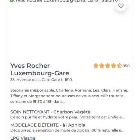
Yves Rocher
850
Luxembourg-Gare
33, Avenue de la Gare
Gare L-1610
Stephanie (responsable, Charlene, Romane, Lea, Clara, Hanane,
Tiffany et Morgane sont heureuses de vous accueillir toute la
semaine de 9h30 à 18h dans...
SOIN NETTOYANT - Charbon Végétal
Ce soin purifie et hydrate votre peau. Votre teint est unifié et lumineux, grâce à l' alliance du Charbon Végétal et de l'édulis
MODELAGE DÉTENTE - à l'Aphloïa
Découvrez la sensation de lhuile de Jojoba 100 % naturelle sur votre peau. Nourrie, votre peau retrouve tout son confort. Libéré de ses tensions grâce aux mains habiles de notre esthéticienne, votre visage est détendu. Bénéfices : Nourrie, votre peau retrouve tout son confort.
LPG Visage