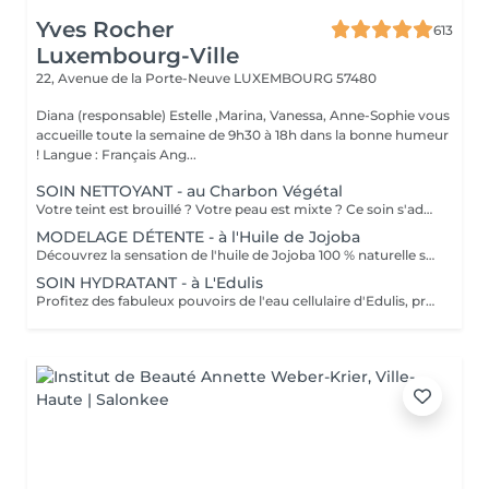
Yves Rocher
613
Luxembourg-Ville
22, Avenue de la Porte-Neuve
LUXEMBOURG 57480
Diana (responsable) Estelle ,Marina, Vanessa, Anne-Sophie vous
accueille toute la semaine de 9h30 à 18h dans la bonne humeur
! Langue : Français Ang...
SOIN NETTOYANT - au Charbon Végétal
Votre teint est brouillé ? Votre peau est mixte ? Ce soin s'adresse à vous. Votre peau est nettoyée par une exfoliation douce, sous vapeur, complétée par une extraction des comédons. Pour finir, l'application d'un masque purifie la zone médiane (front, nez, menton), et hydrate le reste de votre visage. Bénéfices : Detoxifié et hydraté, votre visage retrouve un teint unifié, frais et lumineux.
MODELAGE DÉTENTE - à l'Huile de Jojoba
Découvrez la sensation de l'huile de Jojoba 100 % naturelle sur votre peau. Nourrie, votre peau retrouve tout son confort. Libéré de ses tensions grâce aux mains habiles de notre esthéticienne, votre visage est détendu. Bénéfices : Nourrie, votre peau retrouve tout son confort.
SOIN HYDRATANT - à L'Edulis
Profitez des fabuleux pouvoirs de l'eau cellulaire d'Edulis, précieuse source d'hydratation continue. Après la brumisation du Sérum concentré en eau cellulaire, le Masque Crème ressourçant se transforme en une texture soyeuse qui fond sur votre peau sous le délicat modelage de notre esthéticienne. Bénéfices : Gorgée d'eau, votre peau retrouve douceur, souplesse et éclat. Retrouvez le confort dune peau hydratée en continu.