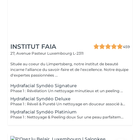
INSTITUT FAIA
459
27, Avenue Pasteur
Luxembourg L-2311
Située au coeur du Limpertsberg, notre institut de beauté
incarne l'alliance du savoir-faire et de l'excellence. Notre équipe
d'expertes passionnées ...
Hydrafacial Syndéo Signature
Phase 1 : Révélation Un nettoyage minutieux et un peeling doux libèrent la peau des impuretés, cellules mortes et excès de sébum. La peau respire à nouveau et retrouve sa douceur naturelle. Phase 2 : Purification & Hydratation La technologie brevetée Vortex-Fusion® aspire délicatement les impuretés tout en infusant des actifs hydratants puissants. Les pores sont nettoyés, la peau est fraîche, repulpée et lumineuse. Phase 3 : Régénération & Éclat Des sérums concentrés en antioxydants, peptides et acide hyaluronique réparent, protègent et revitalisent la peau. Le teint s'illumine, la texture s'affine et l'éclat est instantané. Résultat : Une peau nette, hydratée et rayonnante dès la première séance sans irritation, sans temps d'arrêt, simplement sublime.
Hydrafacial Syndéo Deluxe
Phase 1 : Réveil & Pureté Un nettoyage en douceur associé à un peeling délicat réveille l'éclat naturel de la peau, la libérant des impuretés et des cellules ternes. Phase 2 : Extraction & Hydratation La technologie brevetée Vortex-Fusion® purifie les pores tout en infusant des actifs hautement hydratants. La peau est fraîche, lisse et repulpée. Phase 3 : Régénération sur mesure Des sérums concentrés en antioxydants, peptides et acide hyaluronique régénèrent la peau tandis qu'un booster premium et la lumière LED viennent personnaliser le soin selon vos besoins spécifiques. Résultat : Une peau éclatante, détoxifiée et lumineuse dès la première séance, le glow Faia dans toute sa splendeur.
Hydrafacial Syndéo Platinium
Phase 1 : Nettoyage & Peeling doux Sur une peau parfaitement démaquillée, un nettoyage délicat élimine impuretés, excès de sébum et cellules mortes. Un peeling léger à base d'acides salicylique et glycolique désincruste les pores en profondeur et aide à prévenir les imperfections. Phase 2 : Extraction & Hydratation Grâce à la technologie brevetée Vortex-Fusion®, une aspiration douce retire points noirs et comédons tout en infusant des actifs hautement hydratants. La peau est instantanément plus nette, repulpée et éclatante. Phase 3 : Infusion, Protection & Détox Des sérums riches en antioxydants, peptides et acide hyaluronique régénèrent la peau, favorisant détoxification et rajeunissement cellulaire. Un drainage lymphatique complète le soin stimulant ainsi la circulation pour un effet détoxifiant et une peau visiblement revitalisée. Résultat : Une peau fraîche, lumineuse et parfaitement hydratée, sans rougeur, sans temps d'arrêt, simplement éclatante.