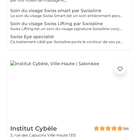
par nos rituels de massage et...
Soin du visage Swiss smart par Swissline
Le soin du visage Swiss Smart est un soin entièrement personnalisé de 60 ou 75 minutes, conçu pour cibler les besoins spécifiques de votre peau, qu'il s'agisse de réguler l'excès de sébum, d'atténuer les rougeurs ou de corriger les signes de l'âge. Ce soin utilise exclusivement des produits véganes Swissline, enrichis par la collection signature des Boosters Age Intelligence pour protéger et rééquilibrer la peau. Il comprend un massage du visage de 15 à 20 minutes alliant relaxation et drainage lymphatique pour détoxifier la peau, et constitue une façon intelligente et rapide de révéler votre plus belle apparence. Bénéfices clés : Cible les premiers signes de l'âge avec un soin spécifique. Purifie et rééquilibre les peaux grasses ou congestionnées. Apaise et renforce les peaux délicates, sensibles ou sujettes aux rougeurs. Ravive les teints ternes ou grisâtres. Restaure l'éclat, la clarté et la vitalité de la peau.
Soin du visage Swiss Lifting par Swissline
Swiss Lifting est un soin du visage signature Swissline conçu pour traiter plusieurs signes de l'âge. Ce traitement met en vedette le Masque Pro-Vitality infusé de peptides et de vitamine A, ainsi qu'un Shot de Cell Shock pour un boost supplémentaire de vitalité et d'éclat. Il inclut un massage du visage, du cou et du décolleté pour améliorer la perte de fermeté et d'élasticité. Ce soin est votre solution incontournable lorsque vous souhaitez des résultats visibles de lifting et anti-rides, même avec un temps limité. Bénéfices clés: Stimule la production de collagène. Rétablit l'hydratation et le volume de la peau. Réduit visiblement les fines lignes et rides.
Swiss Eye specialist
Ce traitement ciblé par Swissline porte le contour de vos yeux à un nouveau niveau d'excellence, effacant instantanément les signes révélateurs du vieillissement et de la fatigue. C'est un traitement soigneusement conçu pour rajeunir la peau délicate autour des yeux. Principaux avantages : Réduit les poches Adoucit les ridules
Institut Cybèle
186
3, rue des Capucins
Ville-Haute 1313