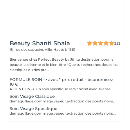
Beauty Shanti Shala
253
15, rue des capucins
Ville-Haute L-1313
Bienvenue chez Perfect Beauty by Jil , ta destination pour la
beauté, la détente et le bien-être ! Que tu recherches des soins
classiques ou des pre...
FORMULE SOIN -> avec * prix reduit - économisez
10 €
ATTENTION -> Un soin specifique sera choisit avec Jil ensemble au moment du soin. Selon le soin appliqué, le prix va biensûr être adapté. Le soin va être adapter selon le type de peau. démaquillage, gommage, vapeur, extraction des points noirs, desinfection, massage et masque.
Soin Visage Classique
démaquillage,gommage,vapeur,extraction des points noirs,desinfection,massage et masque crème. Le soin va être adapter selon le type de peau.
Soin Visage Specifique
démaquillage,gommage,vapeur,extraction des points noirs,desinfection,massage et masque pélliculable, plâtre, moussant, tissu ou gelée. Le soin va être adapter selon le type de peau.