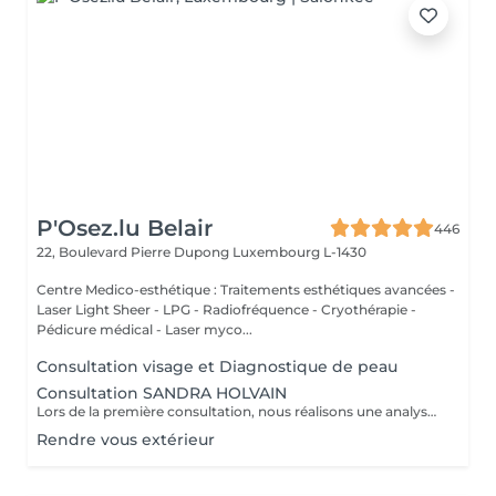
P'Osez.lu Belair
446
22, Boulevard Pierre Dupong
Luxembourg L-1430
Centre Medico-esthétique : Traitements esthétiques avancées -
Laser Light Sheer - LPG - Radiofréquence - Cryothérapie -
Pédicure médical - Laser myco...
Consultation visage et Diagnostique de peau
Consultation SANDRA HOLVAIN
Lors de la première consultation, nous réalisons une analyse personnalisée de votre peau et de votre routine cosmétique. Nous définissons ensuite un plan de traitement sur mesure, adapté à vos besoins et à vos objectifs.
Rendre vous extérieur