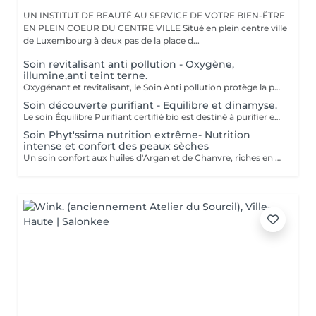
UN INSTITUT DE BEAUTÉ AU SERVICE DE VOTRE BIEN-ÊTRE
EN PLEIN COEUR DU CENTRE VILLE Situé en plein centre ville
de Luxembourg à deux pas de la place d...
Soin revitalisant anti pollution - Oxygène,
illumine,anti teint terne.
Oxygénant et revitalisant, le Soin Anti pollution protège la peau de la pollution grâce à la synergie de ses formules 100% d'origine naturelle et certifiées Bio. Il recharge les batteries des peaux soumises à la pollution, ternes, stressées et fatiguées, tout en leur offrant un voile protecteur anti-adhésion contre les agressions urbaines. Ce soin court mêlant des fragrances fraîches et naturelles à des textures onctueusement légères, énergise et réveille l'éclat de la peau. Tout commence par un doux nettoyage, suivi d'un modelage signature Phyt's et de manuvres revitalisantes pour ressourcer la peau. Vient ensuite une pause fraîcheur redynamisante avec le Masque Anti-Pollution pour finir sur les notes vertes de la crème de fin de soin. La peau respire. Elle est défatiguée, énergisée et parée à affronter les agressions extérieures. Formulation Vegan Un soin express idéal pour les gens qui manquent de temps ou pour découvrir la marque Phyt's.
Soin découverte purifiant - Equilibre et dinamyse.
Le soin Équilibre Purifiant certifié bio est destiné à purifier et protéger les peaux normales à tendance grasses à l'aide d'un cocktail d'actifs purifiants et astringents spécifiques pour harmoniser le teint. Tout commence par un nettoyage doux de la peau, suivi d'une phase d'exfoliation pour faire disparaître sébum et impuretés. Le modelage spécifique réalisé ensuite avec le sérum offre à votre peau une alliance d'actifs, dont l'action est optimisée sous le masque appliqué par la suite. Ce soin se termine par l'application d'un soin de protection totalement adapté à votre type de peau. Convient pour : Peau normale à tendance grasse
Soin Phyt'ssima nutrition extrême- Nutrition
intense et confort des peaux sèches
Un soin confort aux huiles d'Argan et de Chanvre, riches en Oméga 3 et 6, qui protège les peaux sèches. Réparateur et relipidant, il nourrit les peaux qui tiraillent.