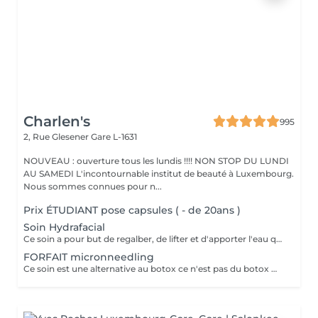
Charlen's
995
2, Rue Glesener
Gare L-1631
NOUVEAU : ouverture tous les lundis !!!! NON STOP DU LUNDI
AU SAMEDI L'incontournable institut de beauté à Luxembourg.
Nous sommes connues pour n...
Prix ÉTUDIANT pose capsules ( - de 20ans )
Soin Hydrafacial
Ce soin a pour but de regalber, de lifter et d'apporter l'eau que la peau a besoin ! Chez nous, Ce soin est combiné avec la dermabrasion pour avoir de vrais résultats ! Il dure 1h30 N'hésitez pas à nous demander conseil à l'institut nous sommes à votre disposition :)
FORFAIT micronneedling
Ce soin est une alternative au botox ce n'est pas du botox mais les résultats sont incroyable votre peau est véritablement lissée ! un substrat de la toxine botulique. Agissant sur la contraction des muscles du visage, c'est une alternative connue au BOTOX