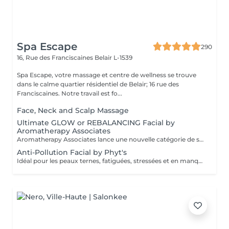
Spa Escape
290
16, Rue des Franciscaines
Belair L-1539
Spa Escape, votre massage et centre de wellness se trouve
dans le calme quartier résidentiel de Belair; 16 rue des
Franciscaines. Notre travail est fo...
Face, Neck and Scalp Massage
Ultimate GLOW or REBALANCING Facial by
Aromatherapy Associates
Aromatherapy Associates lance une nouvelle catégorie de soins pour la peau qui répond de manière unique aux besoins de l'esprit et de la peau. La formule contient un complexe spécial d'huiles essentielles, de plantes actives et de technologie Skin Stress Relief. S'appuyant sur près de 40 ans d'expertise en matière de spa et d'aromathérapie et bien connue pour ses produits optimisés et axés sur les résultats, cette expérience est conçue pour soutenir les défenses naturelles de la peau et combattre le stress d'un mode de vie trépidant. Idéal pour les personnes à la peau sèche ou sensible.
Anti-Pollution Facial by Phyt's
Idéal pour les peaux ternes, fatiguées, stressées et en manque d'éclat , ce soin va revitaliser votre peau, booster son eclat et il est également un très bon préventif anti âge. Ce soin commence par un rafraîchissement stimulant des pieds pour favoriser la circulation sanguine et la relaxation.