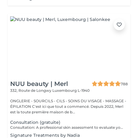
NUU beauty | Merl
788
332, Route de Longwy
Luxembourg L-1940
ONGLERIE - SOURCILS - CILS - SOINS DU VISAGE - MASSAGE -
ÉPILATION C'est ici que tout a commencé. Depuis 2022, Merl
est la toute première maison de b...
Consultation (gratuite)
Consultation: A professional skin assessment to evaluate your skin condition, discuss your concerns, and recommend the most suitable treatments and home care routine. Consultation&First Procedure: A professional skin assessment to evaluate your skin condition, discuss your concerns, and recommend the most suitable treatments and home care routine. Followed by a customised treatment designed to address your skin's immediate needs. The price will depend on the type of procedure.
Signature Treatments by Nadia