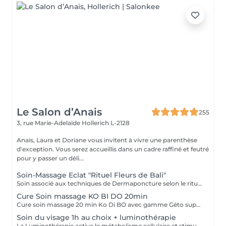
Le Salon d’Anais
255
3, rue Marie-Adelaïde
Hollerich L-2128
Anais, Laura et Doriane vous invitent à vivre une parenthèse
d'exception. Vous serez accueillis dans un cadre raffiné et feutré
pour y passer un déli...
Soin-Massage Eclat "Rituel Fleurs de Bali"
Soin associé aux techniques de Dermaponcture selon le rituel du Bali, alliant pureté, éclat, bien-être et beauté. Durant ce soin, nous utiliserons tous les produits spécifiques aux besoin de votre peau.
Cure Soin massage KO BI DO 20min
Cure soin massage 20 min Ko Di BO avec gamme Géto suprême
Soin du visage 1h au choix + luminothérapie
La Luminothérapie active le métabolisme cellulaire et stimule la production de collagène et d'élastine. Au l des séances, la peau retrouve élasticité et éclat, les cicatrices s'atténuent, l'acné guérit. Le résultat est visible très rapidement. Les résultats attendus peuvent varier en fonction de chaque individu. Des études montrent en effet que la peau semble plus jeune et les rides plus atténuées dès la première utilisation de cette technologie. La lumière LED bleue est particulièrement efficace pour prévenir les éruptions cutanées puisqu'elle détruit les bactéries responsables de l'acné directement dans le derme. C'est scientifiquement prouvé !