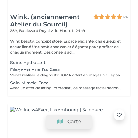
Wink. (anciennement
176
Atelier du Sourcil)
25A, Boulevard Royal
Ville-Haute L-2449
Wink beauty, concept store. Espace élégante, chaleureux et
accueillant! Une ambiance zen et élégante pour profiter de
chaque moment. Des conseils ad...
Soins Hydratant
Diagnostique De Peau
Venez réaliser le diagnostic IOMA offert en magasin ! L'appareil de mesures cutanées réalise en quelques minutes une analyse des différentes dimensions de la peau (hydratation, rides, rougeurs, tâches) Ces données constituent un diagnostic global et précis de vos besoins. Pour y répondre, IOMA vous propose une combinaison beauté sur-mesure et la réalisation de votre soin personnalisé.
Soin Miracle Face
Avec un effet de lifting immédiat , ce massage facial dégonfle, accentue les formes du visage et favorise la revitalisation naturelle de la peau.
Carte