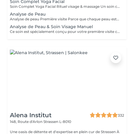
Soin Complet Yoga Facial
Soin Complet Yoga Facial Rituel visage & massage Un soin complet qui associe les étapes essentielles d'un soin du visage à la puissance du Massage Yoga Facial. Après un nettoyage en profondeur, une exfoliation et un travail ciblé de la peau, le massage vient stimuler les muscles, relancer les circulations et relâcher les tensions du visage. Ce rituel se poursuit par l'application de soins adaptés afin d'hydrater, rééquilibrer et révéler l'éclat naturel de votre peau. Le visage paraît plus lisse, plus lumineux et naturellement redessiné. Un soin idéal pour celles et ceux qui souhaitent allier efficacité, relaxation et résultats visibles. Comme chaque soin chez So'Phy, le protocole est adapté en fonction des besoins de votre peau.
Analyse de Peau
Analyse de peau Première visite Parce que chaque peau est unique, toute première visite commence par une analyse approfondie. Ce diagnostic permet de comprendre l'état de votre peau, ses besoins réels et les déséquilibres éventuels, afin d'adapter votre soin de manière précise et personnalisée. À l'aide d'un appareil de diagnostic et de l'expertise de votre Skin Coach, nous prenons le temps d'observer, d'échanger et de vous guider vers les solutions les plus adaptées. Ce premier rendez-vous est une étape essentielle pour vous offrir des soins réellement efficaces et des résultats durables.
Analyse de Peau & Soin Visage Manuel
Ce soin est spécialement conçu pour votre première visite chez So’Phy. Il débute par une analyse approfondie de votre peau afin de comprendre ses besoins réels et d’identifier les déséquilibres éventuels. Le soin du visage est ensuite entièrement personnalisé et réalisé exclusivement avec des techniques manuelles, adaptées à votre peau et aux résultats souhaités. Chaque étape est pensée pour rééquilibrer la peau, relancer les fonctions naturelles et offrir un moment de détente profonde. Ce premier rendez-vous vous permet de bénéficier d’un soin ciblé, de conseils personnalisés et d’une prise en charge complète.
Alena Institut
332
148, Route d'Arlon
Strassen L-8010
Une oasis de détente et d'expertise en plein cur de Strassen À