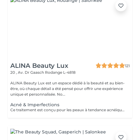
ALINA Beauty Lux
121
20 , Av. Dr Gaasch
Rodange L-4818
ALINA Beauty Lux est un espace dédié à la beauté et au bien-
être, où chaque détail a été pensé pour offrir une expérience
unique et personnalisée. No...
Acné & Imperfections
Ce traitement est conçu pour les peaux à tendance acnéique, des imperfections légères aux formes plus importantes. Après un diagnostic personnalisé, un protocole sur mesure sera établi en fonction de votre peau et de la sévérité de l'acné, en associant les techniques les plus adaptées. Idéal pour : Acné légère à importante Excès de sébum Pores dilatés Points noirs Boutons inflammatoires Marques post-acné Cicatrices superficielles Grain de peau irrégulier Nos protocoles peuvent associer différents traitements professionnels afin d'obtenir les meilleurs résultats tout en respectant votre peau. Une cure de 4 à 8 séances, espacées de 2 à 4 semaines, est généralement recommandée selon l'état de la peau. À LIRE AVANT VOTRE SÉANCE Évitez toute exposition au soleil, aux UV et aux autobronzants pendant les 2 semaines avant et après le traitement. Informez-nous si vous prenez un traitement médical (Roaccutane®, antibiotiques photosensibilisants ou tout autre médicament pouvant influencer le traitement). Traitement contre-indiqué pendant la grossesse. Merci de nous informer en cas d'herpès actif, d'infection cutanée, de plaie, d'eczéma, de psoriasis ou de toute maladie de peau. Ne pas utiliser de rétinol, d'acides exfoliants ou de peeling chimique 5 à 7 jours avant et après la séance. Une protection solaire SPF 50 est recommandée pendant toute la durée du traitement. En cas de doute, contactez-nous avant votre rendez-vous.