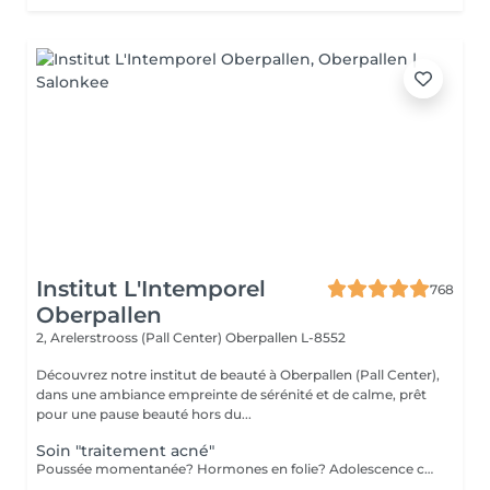
Institut L'Intemporel
768
Oberpallen
2, Arelerstrooss (Pall Center)
Oberpallen L-8552
Découvrez notre institut de beauté à Oberpallen (Pall Center),
dans une ambiance empreinte de sérénité et de calme, prêt
pour une pause beauté hors du...
Soin "traitement acné"
Poussée momentanée? Hormones en folie? Adolescence compliquée? Ce soin est pour vous. Le soin visage complet comprend un nettoyage en profondeur de la peau avec vapeur et extraction des comédons, un léger massage suivi de 20' de traitement LED et un masque apaisant ou purifiant. Le soin flash est conseillé en entretien suite à un soin complet, entre 2 soins par exemple ou si acné plus tenace, il comprend un nettoyage du visage, un léger massage et le traitement LED 20'. Pourquoi la LED? La puissance de la lumière LED bleue agit rapidement et efficacement pour éliminer l'acné, les imperfections et l'inflammation existantes, sans dessécher la peau. Elle régule également la production de sébum pour prévenir de futures éruptions cutanées, laissant votre peau claire, saine et lisse.