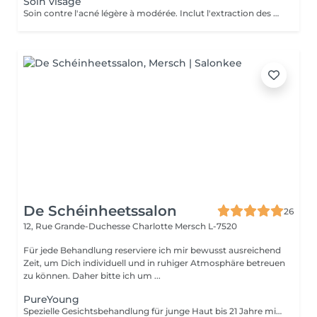
Soin visage
Soin contre l'acné légère à modérée. Inclut l'extraction des comédons, micro kystes, désinfection de pustules et soins adaptés. J'accorde beaucoup d'importance à expliquer les bons gestes à mes jeunes client(e)s afin qu'il prennent conscience de leur peau et prennent les bonnes habitudes. Pour de meilleurs résultats je conseille 1 soin par semaine sur 1 mois. Important: J'accorde autant d'importance à la relaxation et l'intimité de mes jeunes clients. De ce fait aucun accompagnant ne sera autorisé à rester dans la cabine durant le soin Inclut: Nettoyage et extraction de kystes, comédons et pustules. Désinfection et soins purifiants adaptés. Matériel stérilisé et/ou à usage unique.
De Schéinheetssalon
26
12, Rue Grande-Duchesse Charlotte
Mersch L-7520
Für jede Behandlung reserviere ich mir bewusst ausreichend
Zeit, um Dich individuell und in ruhiger Atmosphäre betreuen
zu können. Daher bitte ich um ...
PureYoung
Spezielle Gesichtsbehandlung für junge Haut bis 21 Jahre mit Fokus auf gründliche Ausreinigung und Hautklärung.