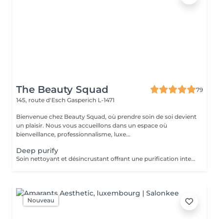
The Beauty Squad
79
145, route d'Esch
Gasperich L-1471
Bienvenue chez Beauty Squad, où prendre soin de soi devient
un plaisir. Nous vous accueillons dans un espace où
bienveillance, professionnalisme, luxe...
Deep purify
Soin nettoyant et désincrustant offrant une purification intense, aidant les peaux à tendance acnéique et séborrhéique à retrouver un équilibre Deep Purify nettoie les pores en profondeur pour prévenir et atténuer les imperfections. Ce soin est indispensable à une bonne pénétration des agents actifs lors de l'application de produits cosméceutiques. 1 Séance: 135€ forfait 5 séances : 610€
Nouveau