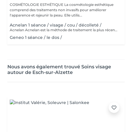
COSMÉTOLOGIE ESTHÉTIQUE La cosmétologie esthétique
comprend des traitements non invasifs pour améliorer
l'apparence et rajeunir la peau. Elle utilis...
Acnelan 1 séance / visage / cou / décolleté /
Acnelan Acnelan est la méthode de traitement la plus récente et la plus innovante de l'acné. Le pack de soins de la marque espagnole Mesoestetic guérit efficacement les changements d'acné de différentes origines et phases. Cette thérapie apaise la peau et les zones enflammées, et a un effet très positif sur la guérison des complications de l'acné, car les cicatrices ne sont plus aussi visibles et les taches sont affinées. C'est la méthode complexe qui guérit l'acné et empêche de nouveaux changements de se produire. Principalement les principes actifs, tels que le complexe bexarétinyle (un rétinoïde), le soufre et le kaolin, fonctionnent comme un nettoyant en profondeur pour les pores obstrués, ce qui conduit à une amélioration visible du teint de la peau. De plus, d'autres ingrédients actifs tels que l'acide hyaluronique, le zinc, l'aloe vera et le cuivre sont présents dans le pack Acknelan. Le complexe d'acné breveté comprend également: Alcool | Acide mandélique | Azelate de disodium | Soufre | Kaolin | Aqua | Acide salicylique | Hydroxypropylméthylcellulose | Acide shikimique | Rétinoxytriméthylsilanes. Les substances combattent tous les symptômes de l'acné, guérissent la peau enflammée, nettoient les pores, réduisent le nombre de points noirs, écaillent la peau, affinent l'apparence, équilibrent la production de sébum et ont un effet antibactérien.
Geneo 1 séance / le dos /
Nous avons également trouvé Soins visage
autour de Esch-sur-Alzette