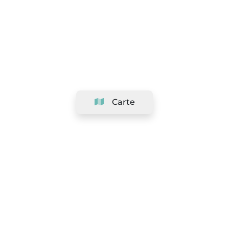
Carte
Société
Support
Équipe
&
Carrières
Référencer votre salon