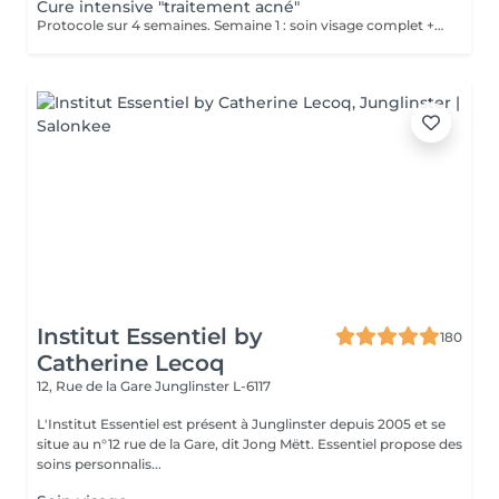
Cure intensive "traitement acné"
Protocole sur 4 semaines. Semaine 1 : soin visage complet + un soin flash (espacé de 2 jours minimum) Semaine 2 / 3 et 4 : 2 soins flash (espacé de 2 jours minimum) Descriptif complet : voir "Soin traitement acné"
Institut Essentiel by
180
Catherine Lecoq
12, Rue de la Gare
Junglinster L-6117
L'Institut Essentiel est présent à Junglinster depuis 2005 et se
situe au n°12 rue de la Gare, dit Jong Mëtt. Essentiel propose des
soins personnalis...