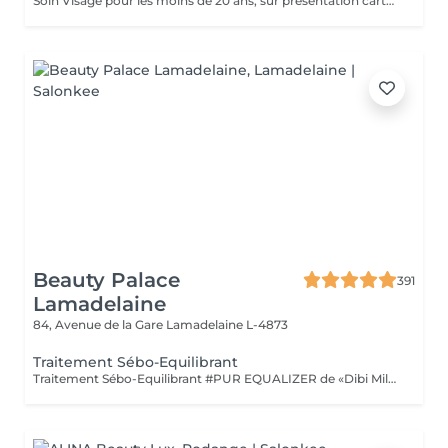
Soin Visage pour les moins de 20 ans, sur présentation carte d'identité. Soin nettoyant et traitant. Pour peau jeune à imperfections.
Beauty Palace
391
Lamadelaine
84, Avenue de la Gare
Lamadelaine L-4873
Traitement Sébo-Equilibrant
Traitement Sébo-Equilibrant #PUR EQUALIZER de «Dibi Milano» grâce aux performances de ses principes actifs innovants, il est en mesure de régulariser l'excès de sébum, en procurant un effet matifiant et en réduisant visiblement les pores dilatés, le grain de peau est affiné. Ce soin aide à matifier la peau tout en la maintenant hydratée et protégée. (Masque bio-cellulose)