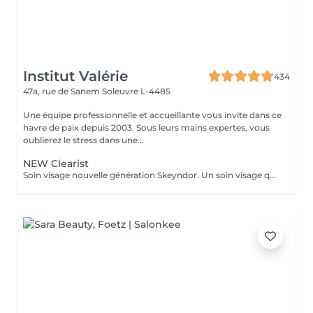
Institut Valérie
434
47a, rue de Sanem
Soleuvre L-4485
Une équipe professionnelle et accueillante vous invite dans ce
havre de paix depuis 2003. Sous leurs mains expertes, vous
oublierez le stress dans une...
NEW Clearist
Soin visage nouvelle génération Skeyndor. Un soin visage qui va mattifier, resserer les pores et nettoyer en profondeur. Il va équilibrer la production de sébum. Idéal pour peaux épaisses, pores dilatées, mixte et/ou grasse à tendance acnéique.