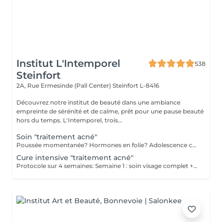
Institut L'Intemporel
538
Steinfort
2A, Rue Ermesinde (Pall Center)
Steinfort L-8416
Découvrez notre institut de beauté dans une ambiance
empreinte de sérénité et de calme, prêt pour une pause beauté
hors du temps. L'Intemporel, trois...
Soin "traitement acné"
Poussée momentanée? Hormones en folie? Adolescence compliquée? Ce soin est pour vous. Le soin visage complet comprend un nettoyage en profondeur de la peau avec vapeur et extraction des comédons, un léger massage suivi de 20' de traitement LED et un masque apaisant ou purifiant. Le soin flash est conseillé en entretien suite à un soin complet, entre 2 soins par exemple ou si acné plus tenace. Il comprend un nettoyage du visage, un léger massage et le traitement LED 20'. Pourquoi la LED? La puissance de la lumière LED bleue agit rapidement et efficacement pour éliminer l'acné, les imperfections et l'inflammation existantes, sans dessécher la peau. Elle régule également la production de sébum pour prévenir de futures éruptions cutanées, laissant votre peau claire, saine et lisse.
Cure intensive "traitement acné"
Protocole sur 4 semaines: Semaine 1 : soin visage complet + un soin flash (espacé de 2 jours minimum) Semaine 2 / 3 et 4 : 2 soins flash (espacé de 2 jours minimum) Descriptif complet voir "Soin traitement acné"