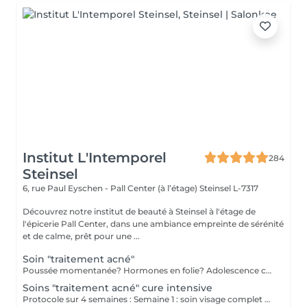
Institut L'Intemporel
284
Steinsel
6, rue Paul Eyschen - Pall Center (à l’étage)
Steinsel L-7317
Découvrez notre institut de beauté à Steinsel à l'étage de
l'épicerie Pall Center, dans une ambiance empreinte de sérénité
et de calme, prêt pour une ...
Soin "traitement acné"
Poussée momentanée? Hormones en folie? Adolescence compliquée? Ce soin est pour vous. Le soin visage complet comprend un nettoyage en profondeur de la peau avec vapeur et extraction des comédons, un léger massage suivi de 20' de traitement. LED et un masque apaisant ou purifiant. Le soin flash est conseillé en entretien suite à un soin complet, entre 2 soins par exemple ou si acné plus tenace. Il comprend un nettoyage du visage, un léger massage et le traitement LED 20'. Pourquoi la LED? La puissance de la lumière LED bleue agit rapidement et efficacement pour éliminer l'acné, les imperfections et l'inflammation existantes, sans dessécher la peau. Elle régule également la production de sébum pour prévenir de futures éruptions cutanées, laissant votre peau claire, saine et lisse.
Soins "traitement acné" cure intensive
Protocole sur 4 semaines : Semaine 1 : soin visage complet + un soin flash (espacé de 2 jours minimum) Semaine 2 / 3 et 4 : 2 soins flash (espacé de 2 jours minimum) Descriptif complet : voir "Soin traitement acné"