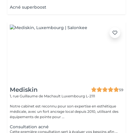
Acné superboost
Mediskin
59
1, rue Guillaume de Machault
Luxembourg L-2111
Notre cabinet est reconnu pour son expertise en esthétique
médicale, avec un fort ancrage local depuis 2010, utilisant des
équipements de pointe pour ...
Consultation acné
Cette première consultation sert à évaluer vos besoins afin de vous guider vers les soins sur mesure qui répondront au mieux. À cette occasion, toutes les informations nécessaires, telles que les contre-indications, les résultats attendus et autres détails importants, vous seront fournies pour assurer une prise en charge optimale et vous garantir un suivi personnalisé.