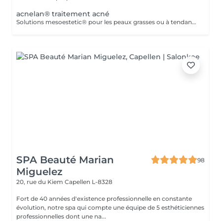
acnelan® traitement acné
Solutions mesoestetic® pour les peaux grasses ou à tendance acnéique. Résultats dermatologiquement prouvés.Méthode professionnelle esthétique pour le traitement des peaux à tendance acnéique et séborrhéique. Nettoie en profondeur la peau des impuretés acnéiques, facilitant ainsi l'activité optimale de l'unité pilosébacée.
SPA Beauté Marian
98
Miguelez
20, rue du Kiem
Capellen L-8328
Fort de 40 années d'existence professionnelle en constante
évolution, notre spa qui compte une équipe de 5 esthéticiennes
professionnelles dont une na...