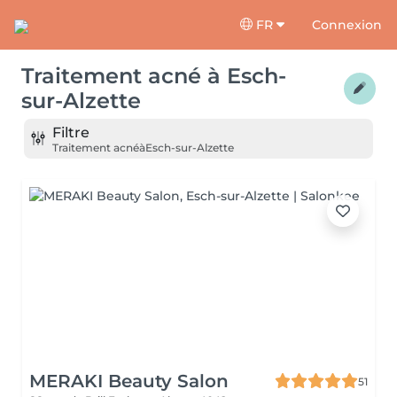
FR
Connexion
Traitement acné
à
Esch-
sur-Alzette
Filtre
Traitement acné
à
Esch-sur-Alzette
MERAKI Beauty Salon
51