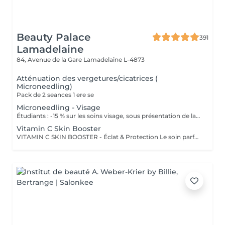
Beauty Palace
391
Lamadelaine
84, Avenue de la Gare
Lamadelaine L-4873
Atténuation des vergetures/cicatrices (
Microneedling)
Pack de 2 seances 1 ere se
Microneedling - Visage
Étudiants : -15 % sur les soins visage, sous présentation de la carte d'étudiants VALABLE. Il permet de stimuler la regeneration cellulaire, relancer la production de collagene et d'elastine. Augmentation d'absorbsion du serum specifique choisit pour le traitement , hydratation profonde, lifting etc
Vitamin C Skin Booster
VITAMIN C SKIN BOOSTER - Éclat & Protection Le soin parfait pour une peau lumineuse, uniforme et revitalisée ! La Vitamine C stabilisée est l'un des actifs les plus puissants pour protéger la peau du stress oxydatif et du vieillissement prématuré. Ce soin unique stimule la production naturelle de collagène, offrant un effet repulpant et un teint éclatant de jeunesse. Comment ça fonctionne ? Après un nettoyage en profondeur, nous appliquons un sérum concentré de Vitamine C pure qui pénètre efficacement grâce à sa formulation avancée. Ce puissant antioxydant neutralise les radicaux libres, illumine la peau et prévient l'apparition des rides et taches pigmentaires. Idéal pour : Les peaux ternes, fatiguées ou stressées Un teint irrégulier ou des signes de fatigue Prévenir le vieillissement cutané et les premiers signes de l'âge Résultats : Une peau plus lumineuse et un teint homogène dès la première séance Une sensation de fraîcheur et de vitalité instantanée Une peau protégée et renforcée contre les agressions extérieures Recommandation : À faire en cure de 4 séances pour un effet prolongé ou en soin coup d'éclat avant un événement spécial.