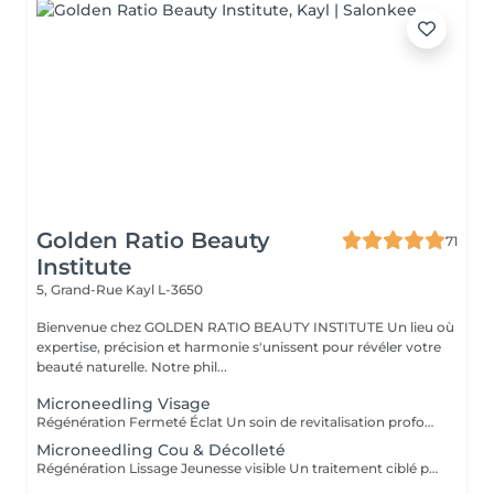
Golden Ratio Beauty
71
Institute
5, Grand-Rue
Kayl L-3650
Bienvenue chez GOLDEN RATIO BEAUTY INSTITUTE Un lieu où
expertise, précision et harmonie s'unissent pour révéler votre
beauté naturelle. Notre phil...
Microneedling Visage
Régénération Fermeté Éclat Un soin de revitalisation profonde qui stimule naturellement la peau grâce à de micro-aiguilles très fines. Le microneedling crée de minuscules perforations à la surface de la peau, déclenchant un processus de réparation intense : production de collagène, d'élastine et meilleure absorption des actifs. Ce traitement améliore visiblement : la texture de la peau, les ridules, les pores dilatés, les cicatrices d'acné, le teint terne ou irrégulier. Résultat : une peau plus ferme, plus lisse, lumineuse et visiblement régénérée. Existe en cure 3 Séances
Microneedling Cou & Décolleté
Régénération Lissage Jeunesse visible Un traitement ciblé pour ces zones souvent oubliées mais particulièrement sensibles aux signes de l'âge. Grâce à la technique du microneedling de micro-aiguilles qui stimulent naturellement la peau ce soin active la production de collagène et d'élastine, tout en optimisant la pénétration d'actifs régénérants. Ce protocole améliore visiblement : la fermeté et l'élasticité, les ridules et le relâchement cutané, le teint irrégulier et les taches pigmentaires, la texture de la peau. Résultat : un cou et un décolleté lissés, raffermis, éclatants de jeunesse.