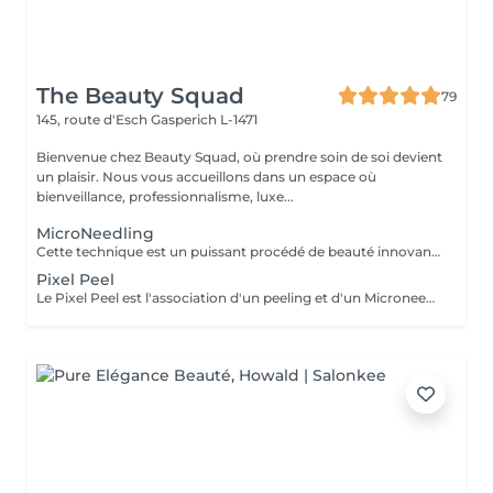
The Beauty Squad
79
145, route d'Esch
Gasperich L-1471
Bienvenue chez Beauty Squad, où prendre soin de soi devient
un plaisir. Nous vous accueillons dans un espace où
bienveillance, professionnalisme, luxe...
MicroNeedling
Cette technique est un puissant procédé de beauté innovant permettant de traiter les problèmes de peau et le vieillissement de celle-ci par une stimulation intense de la collagenèse. Le traitement idéal pour effacer les rides améliorer la texture de sa peau. 1 soin : 150€ Forfait 5 soins : 675€
Pixel Peel
Le Pixel Peel est l'association d'un peeling et d'un Microneedling dans la même séance, ce qui doublera donc l'efficacité du traitement et donnera des résultats plus rapides et plus durables. Une action de stimulation et régénération programmée dans la même séance avec des combinaisons d'actifs 100% personnalisés en fonction des problématiques traitées. 1 séance : 225€ Forfait 5 séances : 1015€