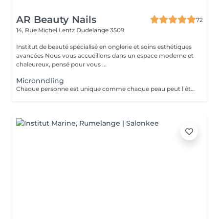
AR Beauty Nails
72
14, Rue Michel Lentz
Dudelange 3509
Institut de beauté spécialisé en onglerie et soins esthétiques
avancées Nous vous accueillons dans un espace moderne et
chaleureux, pensé pour vous ...
Micronndling
Chaque personne est unique comme chaque peau peut l être. Nous offrons à peau ce dont elle a besoin, exactement pour ça chaque personne sera évaluée avec minutie. Dans ce traitement grâce à la stimulation des papilles dermiques et à la libération de facteurs de croissance, le micronnedling optimise la fonction cellulaire, renforce la structure de la peau et augment naturellement le collagène TGF-3 via une cascade de cicatrisation régénérative.