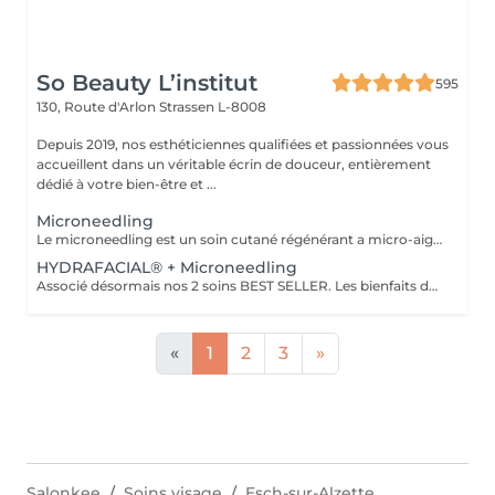
So Beauty L’institut
595
130, Route d'Arlon
Strassen L-8008
Depuis 2019, nos esthéticiennes qualifiées et passionnées vous
accueillent dans un véritable écrin de douceur, entièrement
dédié à votre bien-être et ...
Microneedling
Le microneedling est un soin cutané régénérant a micro-aiguilles permettant de réduire les signes de l'âge et de raviver l'éclat de votre peau, il aide aussi a effacer les traces d'acné, les cicatrices. Un véritable soin qui resserre les pores dilatés , lisse la peau, estimes les rides et ridules grâce au sérum à l'acide hyaluronique. + LED visage et mains
HYDRAFACIAL® + Microneedling
Associé désormais nos 2 soins BEST SELLER. Les bienfaits de l'hydrafacial et du Microneedling pour un effet optimale sur votre peau. Une peau saine, propre, un effet GLOW instantanément, action anti-rides.
«
1
2
3
»
Salonkee
Soins visage
Esch-sur-Alzette