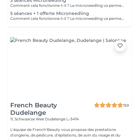
3 séances Microneedling
Comment cela fonctionne-t-il ? Le microneedling va permettre une pénétration de principes actifs boosteur dans la peau grâce à des micros aiguilles. Quels résultats ? Une peau lisse, une réduction des pores dilatés, atténuation des rides et ridules. Nous vous prions de bien vouloir respecter votre rendez-vous. En prenant rendez-vous, vous occupez une place, dont une autre personne aurait éventuellement besoin. Tout rendez-vous non annulé 24h en avance, est susceptible d'être facturé. (Si vous ne pouvez pas vous présenter à votre RDV, proposez-le éventuellement à un proche ou à un ami) Toute l'équipe de Aromas Institut vous remercie pour votre respect et votre compréhension.
5 séances + 1 offerte Microneedling
Comment cela fonctionne-t-il ? Le microneedling va permettre une pénétration de principes actifs boosteur dans la peau grâce à des micros aiguilles. Quels résultats ? Une peau lisse, une réduction des pores dilatés, atténuation des rides et ridules. Nous vous prions de bien vouloir respecter votre rendez-vous. En prenant rendez-vous, vous occupez une place, dont une autre personne aurait éventuellement besoin. Tout rendez-vous non annulé 24h en avance, est susceptible d'être facturé. (Si vous ne pouvez pas vous présenter à votre RDV, proposez-le éventuellement à un proche ou à un ami) Toute l'équipe de Aromas Institut vous remercie pour votre respect et votre compréhension.
French Beauty
159
Dudelange
11, Schwaarze Wee
Dudelange L-3474
L'équipe de French'Beauty vous propose des prestations
d'onglerie, de pédicure, d'épilations, de soin du visage et du