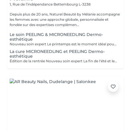
1, Rue de l’indépendance
Bettembourg L-3238
Depuis plus de 20 ans, Naturel Beauté by Mélanie accompagne
les femmes avec une approche globale, personnalisée et
fondée sur des expertises complémen...
Le soin PEELING & MICRONEEDLING Dermo-
esthétique
Nouveau soin expert Le printemps est le moment idéal pour réveiller votre peau ! Avec le temps, le collagène diminue, le teint perd de son éclat et des taches pigmentaires peuvent apparaître. Pour y remédier, découvrez notre Nouveau Soin Microneedling & Peeling Dermo-Esthétique, réalisé avec les produits experts du laboratoire Célestetic, notre nouveau partenaire professionnel. Les bénéfices : Stimule naturellement collagène et élastine Raffermit et densifie la peau Atténue les taches pigmentaires Affine le grain de peau Ravive l'éclat du teint Protocole cabine 60 minutes 1. Diagnostic personnalisé 2. Peeling concentré aux acides de fruits Célestetic 3. Microneedling + infusion d'un sérum ciblé aux actifs hautement dosés(anti-taches / anti-âge / éclat) 4.Masque apaisant et réparateur 5. Protection et conseils post-soin Tarifs Soin 60 min : 145 € Cure 4 soins (tous les 21 jours) : 560 € Cure 6 soins (tous les 21 jours) : 840€ Le printemps est la saison idéale pour relancer votre peau avant l'été Les places sont limitées pour un suivi personnalisé. Pour réserver ou faire un diagnostic peau, contactez-nous dès aujourd'hui #Microneedling #Peeling #Célestetic #NaturelBeautéByMélanie #PeauRaffermie #Éclat #AntiTaches #BienVieillir
La cure MICRONEEDLING et PEELING Dermo-
esthétique
Édition de la rentrée Nouveau soin expert La fin de l'été et le début de l'automne sont les moments idéaux pour réveiller votre peau ! Avec le temps, le collagène diminue, le teint perd de son éclat et des taches pigmentaires peuvent apparaître. Pour y remédier, découvrez notre Nouveau Soin Microneedling & Peeling Dermo-Esthétique, réalisé avec les produits experts du laboratoire Célestetic, notre nouveau partenaire professionnel. Les bénéfices : Stimule naturellement collagène et élastine Raffermit et densifie la peau Atténue les taches pigmentaires Affine le grain de peau Ravive l'éclat du teint Protocole cabine 60 minutes 1. Diagnostic personnalisé 2. Peeling concentré aux acides de fruits Célestetic 3. Microneedling + infusion d'un sérum ciblé aux actifs hautement dosés(anti-taches / anti-âge / éclat) 4.Masque LED apaisant 5. Protection et conseils post-soin Tarifs Soin 60 min : 145 € Cure 4 soins (tous les 21 jours) : 560 € Les places sont limitées pour un suivi personnalisé. Pour réserver ou faire un diagnostic peau, contactez-nous dès aujourd'hui