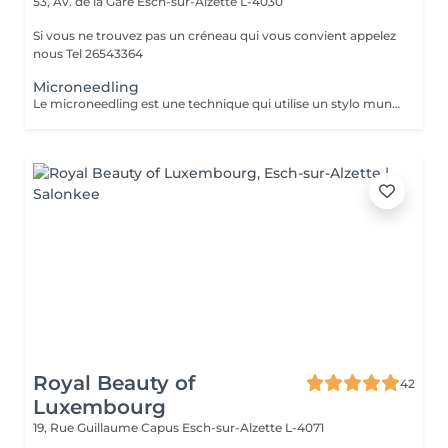
53, Av. de la Gare
Esch-sur-Alzette L-4030
Si vous ne trouvez pas un créneau qui vous convient appelez
nous Tel 26543364
Microneedling
Le microneedling est une technique qui utilise un stylo muni de micro-aiguilles qui permettent de créer des canaux dans la peau afin de faire pénétrer le sérum au cur du derme .C'est un traitement peu invasif qui s'avère efficace contre le vieillissement cutané afin de ralentir les effets de l'âge .Le microneedling redensifie la peau afin de la rendre de meilleure qualité et permet ainsi la régénération de la peau pour un teint plus éclatant
Royal Beauty of
42
Luxembourg
19, Rue Guillaume Capus
Esch-sur-Alzette L-4071