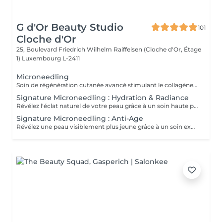
G d'Or Beauty Studio
101
Cloche d'Or
25, Boulevard Friedrich Wilhelm Raiffeisen (Cloche d'Or, Étage
1)
Luxembourg L-2411
Microneedling
Soin de régénération cutanée avancé stimulant le collagène et l'élastine par micro-perforations contrôlées. Il affine le grain de peau, ravive l'éclat et améliore visiblement les signes de l'âge et les irrégularités.
Signature Microneedling : Hydration & Radiance
Révélez l'éclat naturel de votre peau grâce à un soin haute performance aux résultats visibles. Une exfoliation Aqua Peel avec la technologie Skin Station nettoie en profondeur, élimine les impuretés et ravive instantanément l'éclat. Le microneedling stimule ensuite la régénération cutanée et optimise la pénétration des actifs. Enrichi en peptides intelligents HydroPeptide issus de biotechnologies avancées et boosté par la luminothérapie, ce soin cible l'hydratation et la revitalisation au cur de la peau. Résultat : une peau plus lisse, repulpée et intensément lumineuse dès la première séance.
Signature Microneedling : Anti-Age
Révélez une peau visiblement plus jeune grâce à un soin expert haute performance. Une exfoliation Aqua Peel avec la technologie Skin Station relance le renouvellement cellulaire, nettoie en profondeur et ravive l'éclat. Le microneedling stimule la production naturelle de collagène pour une peau plus ferme et régénérée. Enrichi en peptides nouvelle génération HydroPeptide, reconnus pour leur efficacité anti-âge, et boosté par la luminothérapie, ce soin lisse, raffermit et revitalise intensément la peau. Résultat : une peau plus ferme, lisse et visiblement rajeunie dès les premières séance.