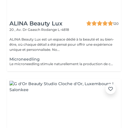
ALINA Beauty Lux
120
20 , Av. Dr Gaasch
Rodange L-4818
ALINA Beauty Lux est un espace dédié à la beauté et au bien-
être, où chaque détail a été pensé pour offrir une expérience
unique et personnalisée. No...
Microneedling
Le microneedling stimule naturellement la production de collagène et d'élastine grâce à de micro-perforations contrôlées de la peau. Ce traitement améliore progressivement la qualité de la peau, sa fermeté et son éclat. Idéal pour : Rides et ridules Cicatrices d'acné Pores dilatés Grain de peau irrégulier Taches pigmentaires Relâchement cutané Vergetures Manque d'éclat Les actifs sont sélectionnés en fonction des besoins de votre peau. Une cure de 3 à 6 séances, espacées de 4 à 6 semaines, est généralement recommandée. À LIRE AVANT VOTRE SÉANCE Évitez toute exposition au soleil, aux UV et aux autobronzants pendant les 2 semaines avant et après le traitement. Informez-nous si vous prenez un traitement médical (Roaccutane®, anticoagulants ou autres traitements pouvant affecter la cicatrisation). Traitement contre-indiqué pendant la grossesse. Merci de nous informer en cas d'herpès actif, d'infection cutanée, de plaie, d'eczéma, de psoriasis ou de toute maladie de peau sur la zone à traiter. Ne pas utiliser de rétinol, d'acides exfoliants ou de peeling chimique 5 à 7 jours avant et après la séance. Venir avec une peau propre, sans maquillage. Appliquer une protection solaire SPF 50 après le traitement. En cas de doute, contactez-nous avant votre rendez-vous.