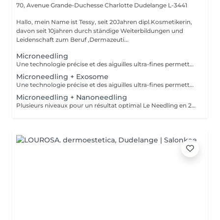
70, Avenue Grande-Duchesse Charlotte
Dudelange L-3441
Hallo, mein Name ist Tessy, seit 20Jahren dipl.Kosmetikerin,
davon seit 10jahren durch ständige Weiterbildungen und
Leidenschaft zum Beruf ,Dermazeuti...
Microneedling
Une technologie précise et des aiguilles ultra-fines permettent un traitement doux pour la peau avec des résultats parfaits. Le microneedling stimule le collagène de la peau pour favoriser le processus de régénération et la reconstruction des tissus dans les couches profondes, - raffermissement de la peau - réduction des rides - rajeunissement de la peau - amélioration de la peau vasculaire et des tissus - peau impure - contre l'hyperpigmentation et les cicatrices - affinement des pores
Microneedling + Exosome
Une technologie précise et des aiguilles ultra-fines permettent un traitement doux pour la peau avec des résultats parfaits. Le microneedling stimule le collagène de la peau pour favoriser le processus de régénération et la reconstruction des tissus dans les couches profondes, - raffermissement de la peau - réduction des rides - rajeunissement de la peau - amélioration de la peau vasculaire et des tissus - peau impure - contre l'hyperpigmentation et les cicatrices - affinement des pores
Microneedling + Nanoneedling
Plusieurs niveaux pour un résultat optimal Le Needling en 2 phases agit à différents niveaux de la peau. Absorption parfaite des sérums précieux et stimulation des couches profondes de la peau. Encore plus efficace contre les rides, la perte de contour, les imperfections cutanées et l'hyperpigmentation. AHA Acides alpha-hydroxy - Renouvellement cellulaire - Affinement du grain de peau - Atténuation de l'acné - Réduction des troubles pigmentaires - Amélioration de la profondeur des rides