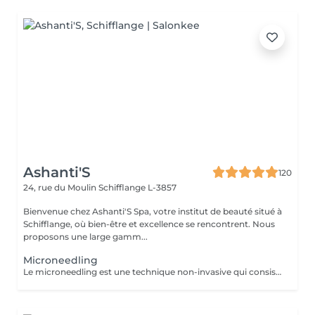
Ashanti'S
120
24, rue du Moulin
Schifflange L-3857
Bienvenue chez Ashanti'S Spa, votre institut de beauté situé à
Schifflange, où bien-être et excellence se rencontrent. Nous
proposons une large gamm...
Microneedling
Le microneedling est une technique non-invasive qui consiste à créer des micro-perforations sur la peau à l'aide d'une pièce à main équipée de micro-aiguilles. A chaque passage, celles-ci stimulent l'épiderme et agissent sur la circulation sanguine. La production d'élastine, de fibroblastes et de collagène, responsables de l'élasticité et de la fermeté de la peau, est relancée, ce qui densifie le derme et booste sa qualité.