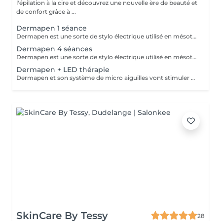
l'épilation à la cire et découvrez une nouvelle ère de beauté et
de confort grâce à ...
Dermapen 1 séance
Dermapen est une sorte de stylo électrique utilisé en mésothérapie fractionnée à micro-aiguilles qui vont stimuler collagène et élastine. L'appareil effectue environ 1300 injections par seconde et son caractère pulsatoire facilite l'introduction de substances actives dans l'épiderme et le derme. Ce traitement peut être effectué sur l'ensemble du corps.
Dermapen 4 séances
Dermapen est une sorte de stylo électrique utilisé en mésothérapie fractionnée à micro-aiguilles qui vont stimuler collagène et élastine. L'appareil effectue environ 1300 injections par seconde et son caractère pulsatoire facilite l'introduction de substances actives dans l'épiderme et le derme. Ce traitement peut être effectué sur l'ensemble du corps. Ce forfait de 4 séances permet de faire 1 séance par mois pendant 4 mois.
Dermapen + LED thérapie
Dermapen et son système de micro aiguilles vont stimuler collagène et élastine et facilite l'introduction de substances actives dans l'épiderme et le derme. Ce traitement peut être effectué sur l'ensemble du corps. Couplé avec la thérapie par LED les résultats seront largements boostés.
SkinCare By Tessy
28