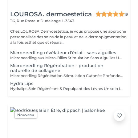
LOUROSA. dermoestetica
19
116, Rue Pasteur
Dudelange L-3543
Chez LOUROSA Dermoestetica, je vous propose une approche
personnalisée des soins de la peau et de la dermopigmentation,
à la fois esthétique et répara...
Microneedling révélateur d'éclat - sans aiguilles
Microneedling aux Micro-Billes Stimulation Sans Aiguilles Une technologie innovante pour stimuler la peau en douceur, sans perforation. Ce soin nouvelle génération s'inspire du microneedling traditionnel, tout en proposant une approche différente : ici, il n'y a pas d'aiguilles, mais des micro-billes (spicules d'origine naturelle) qui viennent stimuler la peau de manière mécanique. Ces micro-structures agissent en surface en créant une micro-stimulation contrôlée, activant les mécanismes naturels de régénération cutanée, sans provoquer de micro-perforations profondes. Au contact de la peau, elles permettent : * de stimuler les fibroblastes * d'encourager la production de collagène et d'élastine * d'améliorer progressivement la texture et la qualité de la peau * de favoriser la pénétration des actifs appliqués Ce soin agit également comme une exfoliation active, permettant d'affiner le grain de peau et de raviver l'éclat du teint. Contrairement au microneedling classique, la sensation est plus superficielle, avec un effet légèrement picotant temporaire dû à l'action des micro-billes. Ce traitement est particulièrement adapté pour : * les peaux sensibles ou réactives * les personnes ne souhaitant pas de technique avec aiguilles * améliorer l'éclat, la texture et la qualité de peau en douceur Idéal en alternative douce au microneedling traditionnel, pour une peau stimulée, lissée et revitalisée sans effraction cutanée.
Microneedling Régénération - production
naturelle de collagène
Microneedling Régénération Stimulation Cutanée Profonde Un traitement avancé pour relancer les mécanismes naturels de régénération de la peau. Le microneedling régénération est un soin plus ciblé, visant à stimuler intensément les processus naturels de réparation cutanée. Par la création de micro-lésions contrôlées, ce traitement active la réponse biologique de la peau. Cette stimulation entraîne : * l'activation des fibroblastes * la production de collagène et d'élastine * la restructuration progressive du tissu cutané Ce soin permet d'améliorer visiblement : * les irrégularités du grain de peau * les cicatrices (notamment post-acné) * les signes de l'âge (rides, relâchement) * la fermeté et la qualité globale de la peau L'intensité est adaptée en fonction de votre peau et de vos objectifs, dans une approche progressive et sécurisée. Une légère rougeur peut apparaître après le soin, témoignant de l'activation des mécanismes de régénération. Idéal en cure pour des résultats profonds, durables et visibles sur la qualité de la peau.
Hydra Lips
Hydralips Soin Régénérant & Repulpant des Lèvres Un soin intensif pour hydrater, lisser et sublimer naturellement les lèvres. Le Hydralips est un traitement esthétique utilisant une technique de micro-stimulation douce avec aiguilles, spécialement conçue pour la zone délicate des lèvres. Cette méthode permet de créer de micro-canaux contrôlés afin de favoriser la pénétration d'actifs hydratants et régénérants. Grâce à cette stimulation ciblée, la peau des lèvres est activée en douceur pour relancer ses mécanismes naturels de régénération. Ce soin permet de : * hydrater en profondeur la zone labiale * améliorer la texture et la souplesse des lèvres * stimuler la microcirculation pour un effet bonne mine * apporter un effet repulpant naturel et subtil * raviver l'éclat des lèvres ternes ou déshydratées Contrairement aux injections, le Hydralips ne modifie pas la structure des lèvres mais agit sur la qualité de la peau, pour un rendu frais, naturel et harmonieux. Une légère sensibilité ou rougeur peut apparaître immédiatement après le soin, disparaissant rapidement. Idéal pour celles et ceux qui souhaitent des lèvres plus lisses, hydratées et visiblement revitalisées sans recours aux techniques injectables.
Nouveau