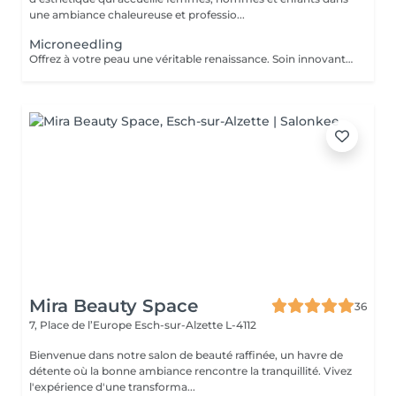
une ambiance chaleureuse et professio...
Microneedling
Offrez à votre peau une véritable renaissance. Soin innovant utilisant de fines micro-aiguilles pour stimuler le collagène et le renouvellement de la peau. Il améliore la texture, ravive l'éclat du teint et aide à corriger les imperfections pour une peau visiblement plus belle et revitalisée.
Mira Beauty Space
36
7, Place de l’Europe
Esch-sur-Alzette L-4112
Bienvenue dans notre salon de beauté raffinée, un havre de
détente où la bonne ambiance rencontre la tranquillité. Vivez
l'expérience d'une transforma...