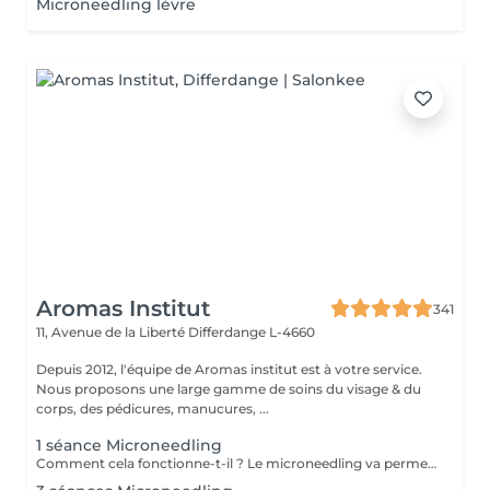
Microneedling lèvre
Aromas Institut
341
11, Avenue de la Liberté
Differdange L-4660
Depuis 2012, l'équipe de Aromas institut est à votre service.
Nous proposons une large gamme de soins du visage & du
corps, des pédicures, manucures, ...
1 séance Microneedling
Comment cela fonctionne-t-il ? Le microneedling va permettre une pénétration de principes actifs boosteur dans la peau grâce à des micros aiguilles. Quels résultats ? Une peau lisse, une réduction des pores dilatés, atténuation des rides et ridules. Nous vous prions de bien vouloir respecter votre rendez-vous. En prenant rendez-vous, vous occupez une place, dont une autre personne aurait éventuellement besoin. Tout rendez-vous non annulé 24h en avance, est susceptible d'être facturé. (Si vous ne pouvez pas vous présenter à votre RDV, proposez-le éventuellement à un proche ou à un ami) Toute l'équipe de Aromas Institut vous remercie pour votre respect et votre compréhension.