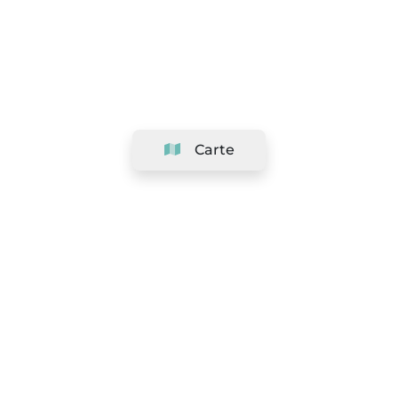
Carte
Société
Support
Équipe
&
Carrières
Référencer votre salon