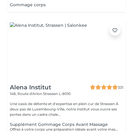
Gommage corps
Alena Institut
331
148, Route d'Arlon
Strassen L-8010
Une oasis de détente et d'expertise en plein cur de Strassen À
deux pas de Luxembourg-Ville, notre institut vous ouvre ses
portes dans un cadre chale...
Supplément Gommage Corps Avant Massage
Offrez à votre corps une préparation idéale avant votre massage grâce à notre gommage corps exfoliant. Ce soin permet d'éliminer en douceur les cellules mortes, d'affiner le grain de peau et de stimuler la circulation, afin de maximiser les bienfaits du massage. La peau est plus lisse, plus douce et absorbe mieux les huiles et actifs utilisés pendant le massage.