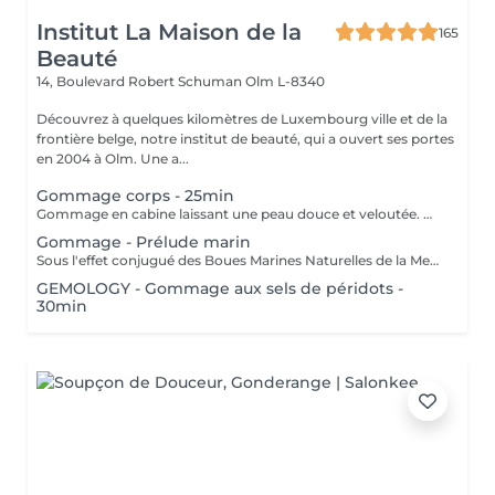
Institut La Maison de la
165
Beauté
14, Boulevard Robert Schuman
Olm L-8340
Découvrez à quelques kilomètres de Luxembourg ville et de la
frontière belge, notre institut de beauté, qui a ouvert ses portes
en 2004 à Olm. Une a...
Gommage corps - 25min
Gommage en cabine laissant une peau douce et veloutée. Offrez vous une parenthèse douceur avec le gommage de votre choix.
Gommage - Prélude marin
Sous l'effet conjugué des Boues Marines Naturelles de la Mer Morte et des Sels Marins, ce gommage original et haut de gamme offre une exfoliation détoxifiante, doublée d'un véritable effet de relaxation intense. La peau est douce, vivifiée, les rugosités éliminées, le corps est détendu
GEMOLOGY - Gommage aux sels de péridots -
30min