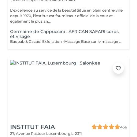
L'excellence au service de la beauté! Situé en plein centre-ville
depuis 1970, l'institut est fournisseur officiel de la cour et
également le plus an...
Germaine de Cappuccini : AFRICAN SAFARI corps
et visage
Baobab & Cacao: Exfoliation -Massage Basé sur le massage Hilotra de Madagascar, il combine des techniques ancestrales africaines et asiatiques pour générer une sensation de connexion avec la nature et un équilibre corporel. AFRICAN BLISS : Massage SWEET Maternity: Basé sur la technique du drainage lymphatique, ce rituel combine des mouvements ascendants et des mouvements enveloppants qui favorisent une sensation de légèreté et de confort immédiate dans les jambes Light Legs : Basé sur la technique du drainage lymphatique, ce rituel combine des mouvements ascendants et des mouvements enveloppants qui favorisent une sensation de légèreté et de confort immédiate dans les jambes
INSTITUT FAIA
456
27, Avenue Pasteur
Luxembourg L-2311