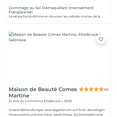
Gommage au Sel Démaquillant Intensément
Frangipanier
Le sel parfumé élimine en douceur les cellules mortes de la peau, favorisant la régénération de nouvelles cellules. Ce soin luxueux révèle une toile lisse et réactive, prête à absorber l'huile corporelle profondément nourrissante.
Maison de Beauté Comes
156
Martine
31, Rue du Commerce
Ettelbruck L-9026
Unsere Behandlungen sind abgestimmt auf Ihren derzeitigen
Hautzustand und Ihre Haut- bedürfnisse. Sie beinhalten eine