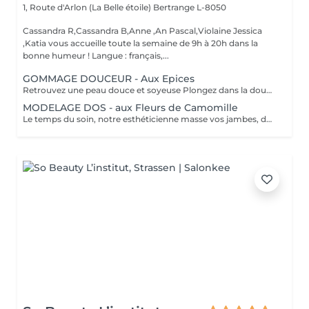
1, Route d'Arlon (La Belle étoile)
Bertrange L-8050
Cassandra R,Cassandra B,Anne ,An Pascal,Violaine Jessica
,Katia vous accueille toute la semaine de 9h à 20h dans la
bonne humeur ! Langue : français,...
GOMMAGE DOUCEUR - Aux Epices
Retrouvez une peau douce et soyeuse Plongez dans la douceur tropicale dIndonésie à travers les notes épicées des huiles essentielles de Girofle et de Muscade. Ce gommage aux effluves chauds et naturels vous transporte tout en exfoliant délicatement votre peau : elle est douce, lumineuse et satinée.
MODELAGE DOS - aux Fleurs de Camomille
Le temps du soin, notre esthéticienne masse vos jambes, des orteils à la taille dans un mouvement tonique qui active la microcirculation et leurs procure un confort sans précédent. Bénéfices : Vos jambes retrouvent fraicheur et légèreté.