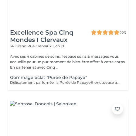
Excellence Spa Cinq
223
Mondes I Clervaux
14, Grand Rue
Clervaux L-9710
Avec ses 4 cabines de soins, l'espace soins & massages vous
accueille pour un pur moment de bien-être offert à votre corps.
En partenariat avec Cinq ...
Gommage éclat "Purée de Papaye"
Délicatement parfumée, la Purée de Papaye® onctueuse aux grains fins exfolie et nettoie la peau, ravive son éclat et laisse une douceur subtile, idéal pour les peaux sensibles. La durée de la prestation (45 min) inclut l'installation, le temps de relaxation intégré à nos soins (10 min), ainsi que le temps nécessaire pour se rincer/retirer le produit sous la douche (10 min).