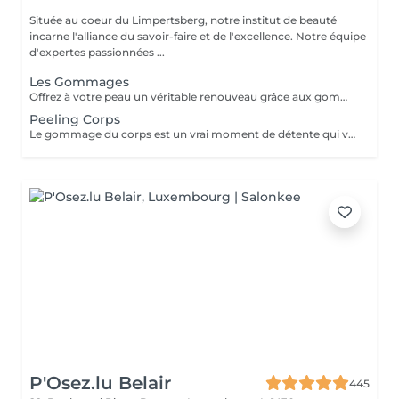
Située au coeur du Limpertsberg, notre institut de beauté
incarne l'alliance du savoir-faire et de l'excellence. Notre équipe
d'expertes passionnées ...
Les Gommages
Offrez à votre peau un véritable renouveau grâce aux gommages corps Gemology. Enrichis en extraits minéraux précieux et en ingrédients naturels, ils exfolient en douceur, éliminent les cellules mortes et révèlent l'éclat de la peau. Leur texture sensorielle et leurs parfums délicats transforment l'exfoliation en un rituel de bien-être luxueux. Résultat : une peau lisse, douce, parfaitement préparée à recevoir les soins suivants.
Peeling Corps
Le gommage du corps est un vrai moment de détente qui va permettre à la peau de se débarrasser de ses inégalités et de retrouver une peau toute douce. Ce soin est parfait juste avant d'aller au soleil pour permettre à la peau de mieux bronzer.
P'Osez.lu Belair
445