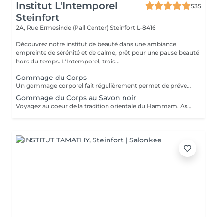
Institut L'Intemporel
535
Steinfort
2A, Rue Ermesinde (Pall Center)
Steinfort L-8416
Découvrez notre institut de beauté dans une ambiance
empreinte de sérénité et de calme, prêt pour une pause beauté
hors du temps. L'Intemporel, trois...
Gommage du Corps
Un gommage corporel fait régulièrement permet de prévenir les désagréments liés à une peau sèche, permet un lissage et une meilleure pénétration de vos soins corps quotidiens. Il élimine les cellules mortes et les impuretés présentes à la surface de la peau et stimule ainsi le renouvellement cellulaire naturel. Mieux oxygéné et résistant, l'épiderme est magnifié et plus lumineux.
Gommage du Corps au Savon noir
Voyagez au coeur de la tradition orientale du Hammam. Associée à l'action exfoliante du gant de Kassa cette recette ancestrale permet de purifier la peau en profondeur pour la laisser douce, satinée et délicatement parfumée. Gant de Kassa offert.