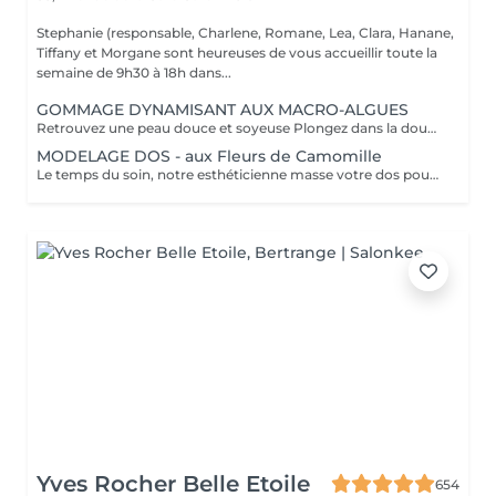
Stephanie (responsable, Charlene, Romane, Lea, Clara, Hanane,
Tiffany et Morgane sont heureuses de vous accueillir toute la
semaine de 9h30 à 18h dans...
GOMMAGE DYNAMISANT AUX MACRO-ALGUES
Retrouvez une peau douce et soyeuse Plongez dans la douceur tropicale dIndonésie à travers les notes épicées des huiles essentielles de Girofle et de Muscade. Ce gommage aux effluves chauds et naturels vous transporte tout en exfoliant délicatement votre peau : elle est douce, lumineuse et satinée.
MODELAGE DOS - aux Fleurs de Camomille
Le temps du soin, notre esthéticienne masse votre dos pour un confort sans précédent.
Yves Rocher Belle Etoile
654