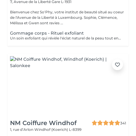
7, Avenue de la Liberté
Gare L-1931
Bienvenue chez So'Phy, votre institut de beauté situé au coeur
de l'Avenue de la Liberté à Luxembourg. Sophie, Clémence,
Mélissa et Gwen sont ravies ...
Gommage corps - Rituel exfoliant
Un soin exfoliant qui révèle l'éclat naturel de la peau tout en offrant un véritable moment de détente. Le gommage permet d'éliminer les cellules mortes, d'affiner le grain de peau et de laisser la peau plus douce et lumineuse. Selon vos préférences, vous pouvez choisir entre un gommage au savon noir, pour une exfoliation enveloppante et purifiante, ou un gommage à grains, pour une action plus tonique et efficace. La senteur sélectionnée accompagne l'ensemble du soin et prolonge l'expérience, avec la possibilité d'ajouter une huile de massage pour un moment encore plus enveloppant. La peau est douce, lisse et délicatement parfumée, le corps détendu et l'esprit apaisé. Un soin idéal pour préparer la peau, la sublimer ou simplement s'offrir un moment pour soi.
NM Coiffure Windhof
341
1, rue d’Arlon
Windhof (Koerich) L-8399