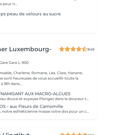
pour n...
s peau de velours au sucre
her Luxembourg-
849
 Gare
Gare L-1610
nsable, Charlene, Romane, Lea, Clara, Hanane,
e sont heureuses de vous accueillir toute la
à 18h dans...
NAMISANT AUX MACRO-ALGUES
Retrouvez une peau douce et soyeuse Plongez dans la douceur tropicale dIndonésie à travers les notes épicées des huiles essentielles de Girofle et de Muscade. Ce gommage aux effluves chauds et naturels vous transporte tout en exfoliant délicatement votre peau : elle est douce, lumineuse et satinée.
 - aux Fleurs de Camomille
Le temps du soin, notre esthéticienne masse votre dos pour un confort sans précédent.