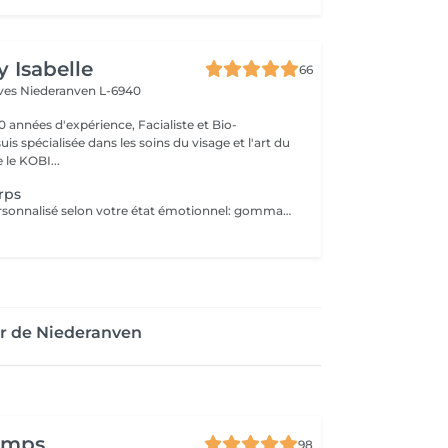
y Isabelle
66
èves
Niederanven L-6940
0 années d'expérience, Facialiste et Bio-
uis spécialisée dans les soins du visage et l'art du
e KOBI...
rps
soin sensoriel personnalisé selon votre état émotionnel: gommage complet du corps au sel rose de l'Himalaya pour une peau douce et satinée + douche
ur de Niederanven
temps
98