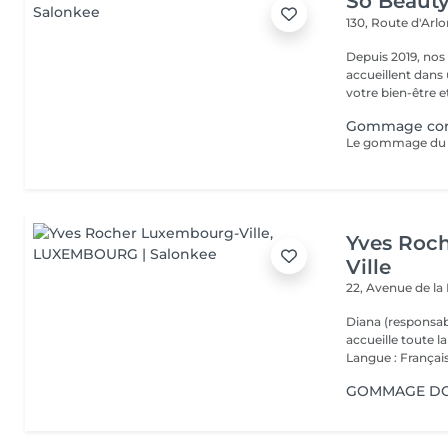
So Beauty 
130, Route d'Arl
Depuis 2019, nos
accueillent dans
votre bien-être et 
Gommage corp
Yves Roc
Ville
22, Avenue de l
Diana (responsab
accueille toute 
Langue : Français
GOMMAGE DOU