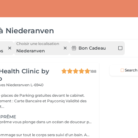
à
Niederanven
Choisir une localisation
Bon Cadeau
ps
Niederanven
Health Clinic by
Search
188
o
èves
Niederanven L-6940
 places de Parking gratuites devant le cabinet.
 : Carte Bancaire et Payconiq Validité des
...
UPRÊME
Le Gommage Suprême vous plonge dans un océan de douceur pour une peau sublimée. Le massage relaxant effectué après le gommage vous donnera la sensation d'évasion suprême. Le résultat sera une recharge profonde avec votre corps et votre mental libéré de toutes les pollutions accumulées au fil des jours.
Votre rituel de gommage sur tout le corps sera suivi d'un bain. Après cela vous bénéficierez d'un soin d'hydratation profonde.