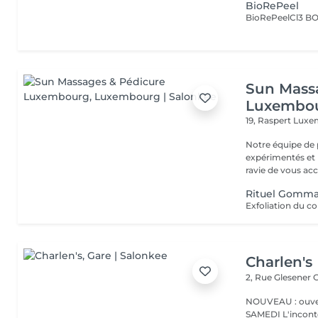
BioRePeel
Sun Mass
Luxembo
19, Raspert
Luxe
Notre équipe de 
expérimentés et p
ravie de vous acc.
Rituel Gomma
Charlen's
2, Rue Glesener
G
NOUVEAU : ouver
SAMEDI L'incontournable institut de beauté à Luxembourg. Nous