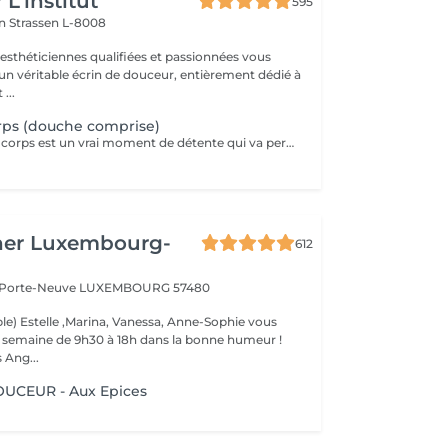
L’institut
595
on
Strassen L-8008
 esthéticiennes qualifiées et passionnées vous
 un véritable écrin de douceur, entièrement dédié à
...
s (douche comprise)
Le gommage du corps est un vrai moment de détente qui va permettre à la peau de se débarrasser de ses inégalités et de retrouver une peau toute douce. Ce soin est parfait juste avant d'aller au soleil pour permettre à la peau de mieux bronzer.
her Luxembourg-
612
a Porte-Neuve
LUXEMBOURG 57480
le) Estelle ,Marina, Vanessa, Anne-Sophie vous
la semaine de 9h30 à 18h dans la bonne humeur !
 Ang...
CEUR - Aux Epices