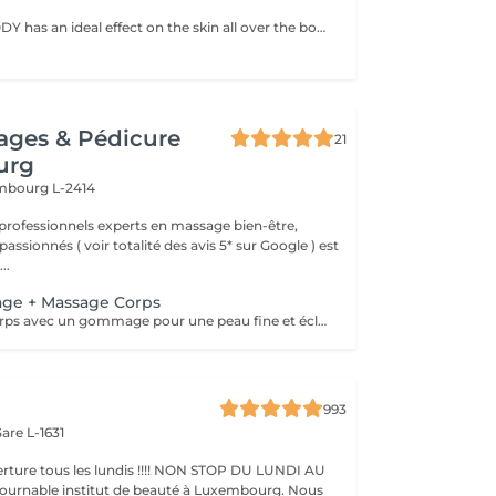
BioRePeelCl3 BODY has an ideal effect on the skin all over the body, removing fine wrinkles, dead skin cells, acne and superficial scars. The peeling is only applied externally and does not require an injection. The BioRePeelCl3 BODY is packed with all the nutrients and care substances needed for extensive treatment of the skin on various parts of the body. Whether back, legs, buttocks, knees, elbows or feet, all parts of the body receive extensive regeneration and revitalization with this effective peeling product. After just 4 to 6 sessions, BioRePeel BODY improves the skin, leaving it nourished and youthful, so that it can shine with a new freshness. Why BioRePeelCl3 BODY is the perfect exfoliator BioRePeelCl3 BODY is a revitalizing peeling with a bio-stimulating effect that improves the appearance of the skin in several ways. This product from the manufacturer CMED Aesthetics combats acne as well as annoying blackheads and superficial scars, resulting in a well-groomed and sustainably healthy appearance of the skin. BioRePeel also protects the skin on various parts of the body from harmful environmental influences such as UV rays or the effects of skin ageing. In addition, this peeling has a moisturizing function, which makes the skin feel relaxed and gives it a lasting beautiful appearance. BioRePeelCl3 Body is the perfect product for extensive regeneration and revitalization of the skin. This is achieved with the help of various acids and other effective ingredients, such as trichloroacetic acid, tartaric acid or proline. By choosing this product, after just a few topical applications, you will achieve long-lasting revitalized and clarified skin that is not only free of any dryness, fine lines and other imperfections, but also feels fresh and youthful. The price of the session depends on treatment area and amount of peeling required and will be between EUR 110 - EUR 220 (excluding full body). Indicative amount of peeling: 6 ml for the back, 3 ml for the shoulders, 4 ml for the buttocks, 5 ml for the legs, 2 ml for the knees, 1 ml for the elbows, 2 ml for the hands and 3 ml for the feet.
ages & Pédicure
21
urg
mbourg L-2414
professionnels experts en massage bien-être,
assionnés ( voir totalité des avis 5* sur Google ) est
..
ge + Massage Corps
Exfoliation du corps avec un gommage pour une peau fine et éclatante. Le gommage élimine les cellules mortes et les rugosités. Pour un bronzage uniforme et durable, ce soin est recommandé avant et après les expositions au soleil mais aussi en toutes saisons, pour une peau douce et souple toute l'année. Ce rituel comprend un gommage de 30 min + douche, suivi d'un massage bien-être corps d'1h ou 1h30, pour vous procurer une détente totale et de par son action hydratante laissera à votre peau un toucher satiné et velouté.
993
are L-1631
ture tous les lundis !!!! NON STOP DU LUNDI AU