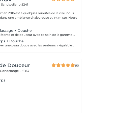
e
Sandweiler L-5241
t en 2016 est à quelques minutes de la ville, nous
 dans une ambiance chaleureuse et intimiste. Notre
assage + Douche
Un moment de détente et de douceur avec ce soin de la gamme artisanale et ancestrale de la 'Sultane de Saba' qui vous fera voyager avec ses senteurs inégalables et vous laissera une peau toute douce grâce au gommage. Un gommage régulier: évite les poils incarnés et élimine les cellules mortes. Très recommandé avant l'exposition au soleil (bronzage durera plus longtemps) Avant un soin amincissant pour optimiser son résultat.
ps + Douche
Soin pour retrouver une peau douce avec les senteurs inégalables de notre gamme 'Sultane de Saba' Un gommage régulier: évite les poils incarnés et élimine les cellules mortes. Très recommandé avant l'exposition au soleil (bronzage durera plus longtemps) Avant un soin amincissant pour optimiser son résultat.
de Douceur
90
e
Gonderange L-6183
rps