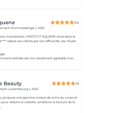
Aquene
214
ternach
Dommeldange L-1453
1 ans maintenant, l'INSTITUT AQUENE situé dans le
**** séduit ses clients par son efficacité, ses rituels
rps
Une peau fréquemment exfoliée est non seulement agréable mais paraît aussi en meilleure santé, absorbe d'avantage les agents hydratants, est plus souple et reste jeune plus longtemps.
e Beauty
29
ernach
Luxembourg L-1453
y propose une gamme unique de soins du corps et
pour réduire la cellulite, améliorer la texture de la
..