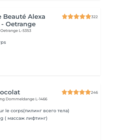
de Beauté Alexa
322
 - Oetrange
e
Oetrange L-5353
rps
ocolat
246
ing
Dommeldange L-1466
 le corps(пилинг всего тела)
ng ( массаж лифтинг)