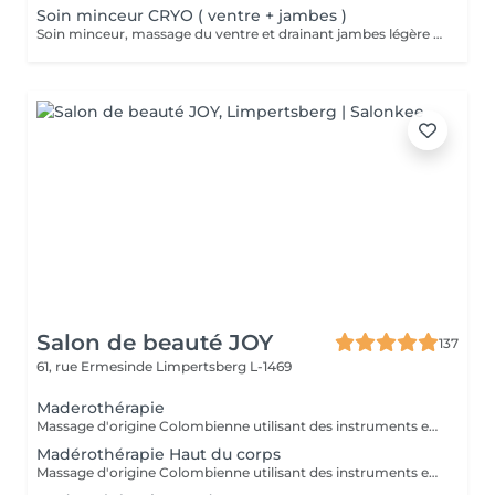
Soin minceur CRYO ( ventre + jambes )
Soin minceur, massage du ventre et drainant jambes légère associé a un enveloppement bandes / liquide CRYO pour un effet raffermissant +++
Salon de beauté JOY
137
61, rue Ermesinde
Limpertsberg L-1469
Maderothérapie
Massage d'origine Colombienne utilisant des instruments en bois naturel pour remodeler le corps, briser les graisses, stimuler le système lymphatique et lisser la peau. Cette méthode non invasive cible la cellulite ( cuisse , ventre, bras ) et raffermie la silhouette.
Madérothérapie Haut du corps
Massage d'origine Colombienne utilisant des instruments en bois naturel pour remodeler le corps, briser les graisses, stimuler le système lymphatique et lisser la peau. Cette méthode non invasive cible la cellulite ( cuisse , ventre, bras ) et raffermie la silhouette.