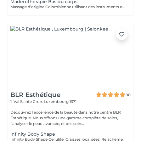
Maderothérapie Bas du corps
Massage d'origine Colombienne utilisant des instruments en bois naturel pour remodeler le corps, briser les graisses, stimuler le système lymphatique et lisser la peau. Cette méthode non invasive cible la cellulite ( cuisse , ventre, bras ) et raffermie la silhouette.
BLR Esthétique
80
1, Val Sainte Croix
Luxembourg 1371
Découvrez l'excellence de la beauté dans notre centre BLR
Esthétique. Nous offrons une gamme complète de soins,
l'analyse de peau avancée, et des soin...
Infinity Body Shape
Infinity Body Shape Cellulite, Graisses localisées, Relâchement cutané Laser LLLT Radiofréquence Vacuum Électrolipolyse Endomassage Ultrasons Ems Cromo-Frequençe Onde de Choc Ces technologies permettent des actions ciblées de drainage, raffermissement, tonification et remodelage, offrant une solution complète pour vos objectifs esthétiques.