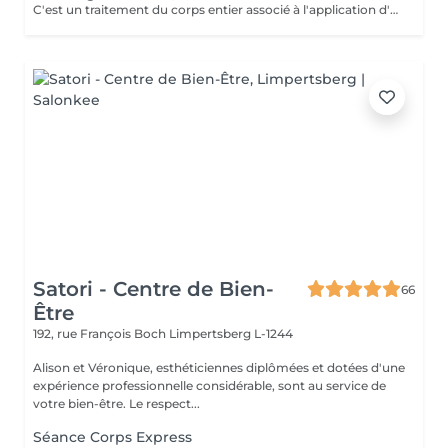
C'est un traitement du corps entier associé à l'application d'un masque amincissant sur la zone du ventre. Réalisé à la main, il est apprécié pour son efficacité. Le massage va stimuler l'élimination des toxines et des graisses en activant le drainage lymphatique.
Satori - Centre de Bien-
66
Être
192, rue François Boch
Limpertsberg L-1244
Alison et Véronique, esthéticiennes diplômées et dotées d'une
expérience professionnelle considérable, sont au service de
votre bien-être. Le respect...
Séance Corps Express