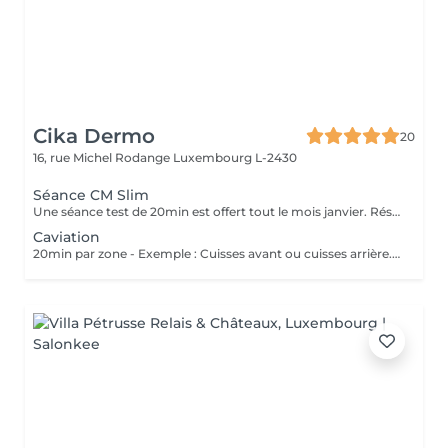
Cika Dermo
20
16, rue Michel Rodange
Luxembourg L-2430
Séance CM Slim
Une séance test de 20min est offert tout le mois janvier. Réservation uniquement par téléphone. Soin 100% offert
Caviation
20min par zone - Exemple : Cuisses avant ou cuisses arrière. Soin Lipocavitation pour la cellulite intense ou les bourrelets. L'effet est immédiat et évolutif sous 48h. Nous vous conseillons de faire ce soin en commençant par une cure de 6 séances et par la suite sous forme d'entretien uniquement. Plus de detail : https://cika-dermo.com/amincissement/#lipocavitation