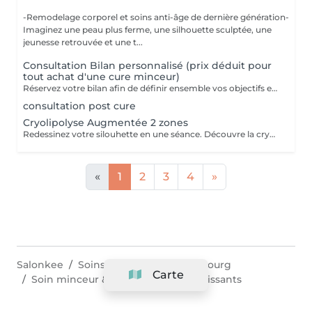
-Remodelage corporel et soins anti-âge de dernière génération-
Imaginez une peau plus ferme, une silhouette sculptée, une
jeunesse retrouvée et une t...
Consultation Bilan personnalisé (prix déduit pour
tout achat d'une cure minceur)
Réservez votre bilan afin de définir ensemble vos objectifs et determiner le protocole de remodelage corporel le plus adapté à votre silhouette Des personnes peuvent présenter des contre-indications à certains traitements. Il est donc préférable de réserver un bilan silhouette avant tout achat de soin.
consultation post cure
Cryolipolyse Augmentée 2 zones
Redessinez votre silouhette en une séance. Découvre la cryolipolise augmentée, une technologie haute gamme, fariquée en France par ContourParis. Éliminez les amas graisseux grâce à l'efficacité du froid. Il est possible qu'il y ait des contre-indications à la réalisation de ce soin. Si vous n'êtes jamais venu, je vous conseille de réserver au préalable un bilan silhouette ou de téléphoner au cabinet.
«
1
2
3
4
»
Salonkee
Soins du corps
Luxembourg
Carte
Soin minceur & Traitements Amincissants