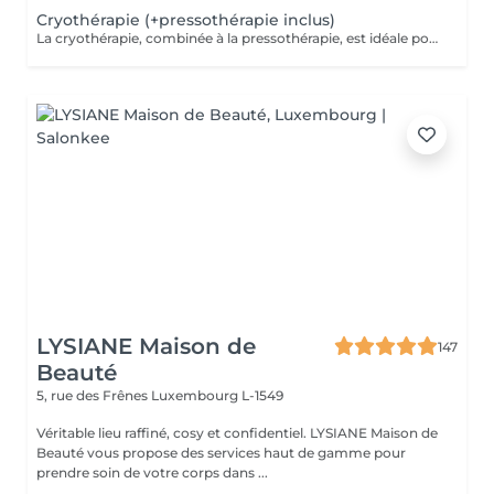
Cryothérapie (+pressothérapie inclus)
La cryothérapie, combinée à la pressothérapie, est idéale pour traiter la cellulite, les douleurs et inflammations. Ce soin par le froid favorise la récupération physique, améliore la circulation et raffermit la peau. En plus de tonifier les tissus et éliminer les capitons, la cryothérapie procure un moment de relaxation grâce à la production d'endorphines stimulée par le froid.
LYSIANE Maison de
147
Beauté
5, rue des Frênes
Luxembourg L-1549
Véritable lieu raffiné, cosy et confidentiel. LYSIANE Maison de
Beauté vous propose des services haut de gamme pour
prendre soin de votre corps dans ...