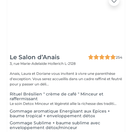
Le Salon d’Anais
254
3, rue Marie-Adelaïde
Hollerich L-2128
Anais, Laura et Doriane vous invitent à vivre une parenthèse
d'exception. Vous serez accueillis dans un cadre raffiné et feutré
pour y passer un déli...
Rituel Brésilien " crème de café " Minceur et
raffermissant
Le soin Detox Minceur et légèreté allie la richesse des traditions et pharmacopées brésiliennes et indiennes. Les mouvements vont, de façon alternatives, oxygéner et les drainer les tissus afin de raffermir et detoxifier le corps et le mental. Ce soin est pratiqué avec la Crème de Café Minceur, l'Huile Ayurvédique et un enveloppement personnalisé. * Possibilité de faire un abonnement 5+ 1 offert
Gommage aromatique Energisant aux Epices +
baume tropical + enveloppement détox
Gommage Sublime + baume sublime avec
enveloppement détox/minceur