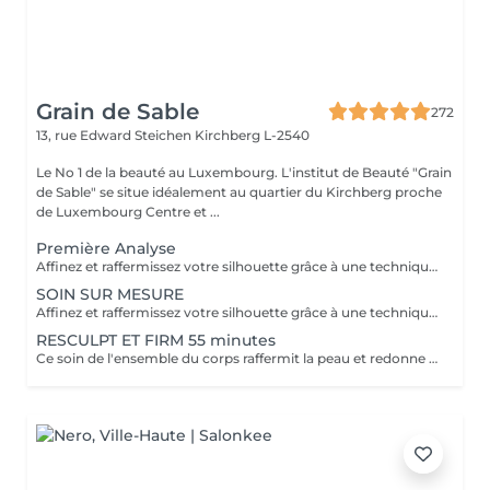
Grain de Sable
272
13, rue Edward Steichen
Kirchberg L-2540
Le No 1 de la beauté au Luxembourg. L'institut de Beauté "Grain
de Sable" se situe idéalement au quartier du Kirchberg proche
de Luxembourg Centre et ...
Première Analyse
Affinez et raffermissez votre silhouette grâce à une technique de palper-rouler associée à un système d'aspiration. La dernière génération, le Cellu M6 INFINITY est un programme de soins basés sur la technique " Endermologie ", permettant de stimuler la circulation et les tissus de la peau en profondeur grâce à un système mécanique de palper-rouler. Associant confort et efficacité, cette technique, très proche d'un massage manuel, assouplit les tissus, améliore la circulation veineuse et lymphatique et permet une meilleure élimination des toxines. Les soins du corps Cellu M6 INFINITY permettent de : - déstocker les graisses - lisser la cellulite - raffermir la peau - retrouver des jambes légères
SOIN SUR MESURE
Affinez et raffermissez votre silhouette grâce à une technique de palper-rouler associée à un système d'aspiration. La dernière génération, le Cellu M6 INFINITY est un programme de soins basés sur la technique " Endermologie ", permettant de stimuler la circulation et les tissus de la peau en profondeur grâce à un système mécanique de palper-rouler. Associant confort et efficacité, cette technique, très proche d'un massage manuel, assouplit les tissus, améliore la circulation veineuse et lymphatique et permet une meilleure élimination des toxines. Les soins du corps Cellu M6 INFINITY permettent de : - déstocker les graisses - lisser la cellulite - raffermir la peau - retrouver des jambes légères
RESCULPT ET FIRM 55 minutes
Ce soin de l'ensemble du corps raffermit la peau et redonne du galbe aux courbes pour retrouver une silhouette resculptée et plus ferme tout en procurant un grand moment de bien-être.