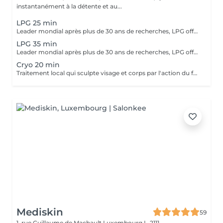
instantanément à la détente et au...
LPG 25 min
Leader mondial après plus de 30 ans de recherches, LPG offre un procédé 100% naturel pour relancer l'activité cellulaire endormie au coeur de notre peau. C'est une technique indolore et agréable, qui permet de déstocker les graisses résistantes, de raffermir la peau et de lisser l'aspect peau d'orange.
LPG 35 min
Leader mondial après plus de 30 ans de recherches, LPG offre un procédé 100% naturel pour relancer l'activité cellulaire endormie au coeur de notre peau. C'est une technique indolore et agréable, qui permet de déstocker les graisses résistantes, de raffermir la peau et de lisser l'aspect peau d'orange.
Cryo 20 min
Traitement local qui sculpte visage et corps par l'action du froid allant jusqu'à -10 degrés, avec effets immédiats et durables. Pour le corps, élimination de la cellulite localisée, diminution graisseuses, drainage, tonification et raffermissement musculaire, remodelage et amincissement. Pour le visage, effet anti-âge grâce au raffermissement des tissus, à la réduction des rides et à l'effacement du double menton.
Mediskin
59
1, rue Guillaume de Machault
Luxembourg L-2111