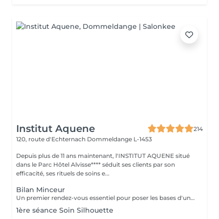
Institut Aquene
214
120, route d'Echternach
Dommeldange L-1453
Depuis plus de 11 ans maintenant, l'INSTITUT AQUENE situé
dans le Parc Hôtel Alvisse**** séduit ses clients par son
efficacité, ses rituels de soins e...
Bilan Minceur
Un premier rendez-vous essentiel pour poser les bases d'un accompagnement efficace et personnalisé. Lors de ce bilan, nous analysons votre morphologie, vos habitudes, votre hygiène de vie et vos objectifs. Cela nous permet de comprendre les causes profondes de vos difficultés et de définir ensemble un programme adapté : soins, fréquence, conseils, cosmétique, hygiène de vie. Objectif : construire un plan minceur global, réaliste et efficace, en lien avec votre corps et vos besoins.
1ère séance Soin Silhouette