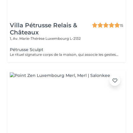
Villa Pétrusse Relais &
15
Châteaux
1, Av. Marie-Thérèse
Luxembourg L-2132
Pétrusse Sculpt
Le rituel signature corps de la maison, qui associe les gestes de la Maderothérapie aux techniques du drainage lymphatique. À l'aide d'outils en bois sculptés, ce soin redessine les contours du corps, relance la circulation et atténue la sensation de cellulite, sans aucune douleur. Un rituel intense et enveloppant, pensé pour un corps visiblement plus ferme et une sensation de légèreté durable.