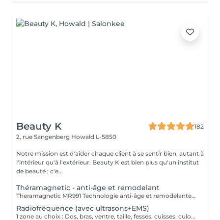
Beauty K
182
2, rue Sangenberg
Howald L-5850
Notre mission est d'aider chaque client à se sentir bien, autant à
l'intérieur qu'à l'extérieur. Beauty K est bien plus qu'un institut
de beauté ; c'e...
Théramagnetic - anti-âge et remodelant
Theramagnetic MR991 Technologie anti-âge et remodelante pour le corps et le visage Le Theramagnetic est un soin non-invasif alliant endomassage mécanique et champs magnétiques pulsés à résonance stochastique (CMPS). Cette technologie brevetée, D.E.S., stimule intensément la régénération cellulaire, améliore la circulation sanguine et lymphatique, et restaure visiblement l'élasticité de la peau. Endomassage Mécanique (MRM) : grâce à deux rouleaux motorisés et une aspiration douce, il reproduit un massage profond qui déstocke les graisses, raffermit les tissus et favorise un drainage naturel. Champs magnétiques pulsés (CMPS) : ils envoient des micro-courants qui relancent l'activité cellulaire, améliorent l'oxygénation, éliminent les toxines et boostent la production de collagène et d'élastine. Résultat : une peau plus lisse, plus lumineuse, dès les premières séances. Des résultats mesurables dès la 1ère séance : Jusqu'à -9,7 cm de tour de taille* +52,65 % d'activité des fibroblastes (cellules de régénération) Visage & Corps : le Theramagnetic s'adapte aux différentes zones, y compris le visage et le cou, pour un effet liftant et anti-âge immédiat. Recommandation : une cure de 7 séances, à raison de 1 à 2 séances par semaine, pour des résultats durables et visibles (raffermissement, réduction des rides, amélioration de la silhouette, drainage).
Radiofréquence (avec ultrasons+EMS)
1 zone au choix : Dos, bras, ventre, taille, fesses, cuisses, culotte de cheval, etc. La technologie ondes électromagnétiques par radiofréquence provoque la rotation des molécules d'eau et génère le réchauffement des tissus cutanés et sous-cutanés. Cette chaleur a pour effet de stimuler le métabolisme, provoquant un ensemble de réactions qui accélère le processus d'élimination des graisses tenaces.