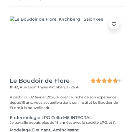
Le Boudoir de Flore
72
10-12, Rue Léon Thyes
Kirchberg L-2636
A partir du 02 février 2026, Florence, riche de son expérience
depuis18 ans, vous accueillera dans son institut Le Boudoir de
FLore à la nouvelle adr...
Endermologie LPG Cellu M6 INTEGRAL
Je travaille depuis plus de 18 années avec la société LPG, et j'ai le plaisir de vous proposer la gamme de soins visage et corps avec l'appareil Cellu M6 Integral . Vous trouverez également dans notre institut les produits cosmétiques visage et corps ainsi que leur compléments alimentaires naturels.
Modelage Drainant, Amincissant