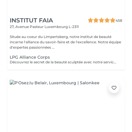
INSTITUT FAIA
458
27, Avenue Pasteur
Luxembourg L-2311
Située au coeur du Limpertsberg, notre institut de beauté
incarne l'alliance du savoir-faire et de l'excellence. Notre équipe
d'expertes passionnées ...
LPG Alliance Corps
Découvrez le secret de la beauté sculptée avec notre service LPG Endermologie. Cette technologie de pointe est votre alliée pour une silhouette redessinée et une peau radieuse. Les soins Endermologie stimulent naturellement la production de collagène et d'élastine, réduisent l'aspect de la cellulite et raffermissent votre peau. Les résultats sont visibles dès les premières séances, vous laissant avec une confiance et une élégance accrues. Révélez votre beauté intérieure avec une silhouette plus harmonieuse. Optez pour le bien-être et la beauté, choisissez LPG Endermologie dès aujourd'hui.