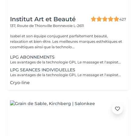
Institut Art et Beauté
427
137, Route de Thionville
Bonnevoie L-2611
Isabel et son équipe conjuguent parfaitement beauté,
relaxation et bien-être. Les meilleures marques esthétiques et
cosmétiques ainsi que la technolo...
LPG ABONNEMENTS
Les avantages de la technologie GPL Le massage et l'aspiration combinés du LPG Cellu M6 Medical offrent des solutions minceur, anti-âge et thérapeutiques 100% naturelles à travers des massages indolores qui réactivent naturellement les mécanismes cellulaires, apportant divers bienfaits adaptés à vos besoins spécifiques. Avantages esthétiques : Réduit la cellulite, la peau d'orange disparaissant progressivement pour redonner à la peau son aspect lisse et ferme. Harmonise la silhouette. Raffermit et améliore l'apparence de la peau. Diminue l'apparence des cicatrices, des greffes et des brûlures. Bienfaits thérapeutiques : Améliore la circulation lymphatique et sanguine. Favorise la récupération postopératoire. Génère un effet relaxant. Réduit les douleurs musculaires. Soulage les jambes lourdes et les chevilles gonflées. Prépare à l'effort physique. Facilite la récupération après l'effort : courbatures, etc. Traite les affections liées au sport : tendinites, blessures musculaires, etc. Procure détente et relaxation musculaire. Praticiens formés : Carla Lisete Marie Francesca Prenez soin de votre corps et de votre beauté dès aujourd'hui : avec la technologie LPG pour préparer votre peau et votre corps aux années à venir
LPG SEANCES INDIVIDUELLES
Les avantages de la technologie GPL Le massage et l'aspiration combinés du LPG Cellu M6 Medical offrent des solutions minceur, anti-âge et thérapeutiques 100% naturelles à travers des massages indolores qui réactivent naturellement les mécanismes cellulaires, apportant divers bienfaits adaptés à vos besoins spécifiques. Avantages esthétiques : Réduit la cellulite, la peau d'orange disparaissant progressivement pour redonner à la peau son aspect lisse et ferme. Harmonise la silhouette. Raffermit et améliore l'apparence de la peau. Diminue l'apparence des cicatrices, des greffes et des brûlures. Bienfaits thérapeutiques : Améliore la circulation lymphatique et sanguine. Favorise la récupération postopératoire. Génère un effet relaxant. Réduit les douleurs musculaires. Soulage les jambes lourdes et les chevilles gonflées. Prépare à l'effort physique. Facilite la récupération après l'effort : courbatures, etc. Traite les affections liées au sport : tendinites, blessures musculaires, etc. Procure détente et relaxation musculaire. Praticiens formés : Carla Lisete Carla Marie Francesca Prenez soin de votre corps et de votre beauté dès aujourd'hui : avec la technologie LPG pour préparer votre peau et votre corps aux années à venir
Cryo-line