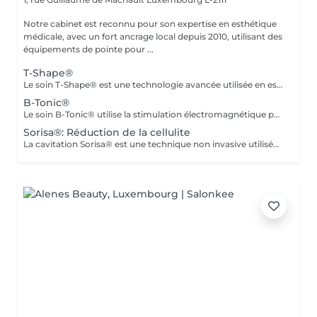
Notre cabinet est reconnu pour son expertise en esthétique
médicale, avec un fort ancrage local depuis 2010, utilisant des
équipements de pointe pour ...
T-Shape®
Le soin T-Shape® est une technologie avancée utilisée en esthétique médicale pour remodeler le corps et raffermir la peau. Il combine radiofréquence multipolaire et laser LLLT, générant une chaleur intense dans les tissus conjonctifs, y compris les cloisons fibreuses. La fonction concomitante de l'aspiration par le vide génère une augmentation immédiate de la circulation sanguine et le drainage lymphatique, tous les deux essentiels pour l'amélioration des accumulations adipeuses. Avantages : -Raffermissement de la peau -Réduction des rides et des cicatrices -Amélioration de la texture de la peau Contre-indications : -Déconseillé aux femmes enceintes ou allaitantes Lors de la première séance, nous établirons ensemble vos objectifs et déterminerons le type de soin le plus adapté à votre peau Pour toute question, contactez-nous ou réservez un rendez-vous conseil gratuit
B-Tonic®
Le soin B-Tonic® utilise la stimulation électromagnétique pour tonifier les muscles et réduire les tissus adipeux, offrant ainsi une silhouette sculptée et une peau visiblement plus ferme et tonifiée. Le centre Mediskin au Luxembourg est équipé de la machine B-Tonic® la plus performante. Une séance de 30 minutes équivaut à réaliser 36 000 contractions abdominales (crunches ou squats). Avantages : -Tonification des muscles. -Réduction des tissus adipeux. -Amélioration de la fermeté et de la tonicité de la peau. Adaptabilité : Le B-Tonic® est adapté à tous les types de peau. Contre-indications : -Déconseillé aux femmes enceintes. Lors de la première séance, nous établirons ensemble vos objectifs et déterminerons le nombre de sessions nécessaires. Pour obtenir des résultats optimaux, nous recommandons un programme de 8 séances, à raison de deux séances par semaine. Pour toute question, contactez-nous ou réservez un rendez-vous conseil gratuit.
Sorisa®: Réduction de la cellulite
La cavitation Sorisa® est une technique non invasive utilisée pour le remodelage corporel et la réduction des graisses localisées. Elle utilise des ultrasons de haute fréquence (40 kHz) et de la radiofréquence pour cibler et décomposer les cellules graisseuses sans endommager les tissus environnants. Cette méthode est une alternative efficace à la liposuccion chirurgicale. Avantages : -Raffermissement de la peau. -Excellente alternative à la liposuccion chirurgicale Contre-indications : -Déconseillé aux femmes enceintes -Stimulateurs cardiaques : Les personnes portant un stimulateur cardiaque ne doivent pas subir ce traitement en raison des interférences possibles avec l'appareil -Prothèses et implants : Les personnes avec des prothèses métalliques ou des implants dans la zone à traiter doivent éviter la cavitation Lors de la première séance, nous établirons ensemble vos objectifs et déterminerons le type de soin le plus adapté à votre peau. Pour toute question, contactez-nous ou réservez un rendez-vous conseil gratuit.