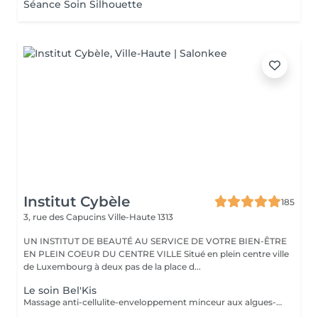
Séance Soin Silhouette
Institut Cybèle
185
3, rue des Capucins
Ville-Haute 1313
UN INSTITUT DE BEAUTÉ AU SERVICE DE VOTRE BIEN-ÊTRE
EN PLEIN COEUR DU CENTRE VILLE Situé en plein centre ville
de Luxembourg à deux pas de la place d...
Le soin Bel'Kis
Massage anti-cellulite-enveloppement minceur aux algues-application de gel cryogène. La légende désigne Belkis (la reine de Saba) d'allure souple et élégante, comme l'un des symboles de la beauté. Le soin Belkis est un soin spécifique minceur complet : amincissant-raffermissant-drainant, à base d'huiles essentielles de citron et cyprès, caféine et algues laminaires. Soin très puissant car au maximum de concentration des huiles essentielles autorisés.