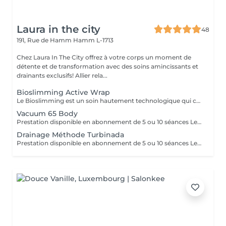
Laura in the city
48
191, Rue de Hamm
Hamm L-1713
Chez Laura In The City offrez à votre corps un moment de
détente et de transformation avec des soins amincissants et
drainants exclusifs! Allier rela...
Bioslimming Active Wrap
Le Bioslimming est un soin hautement technologique qui combine des principes actifs naturels et une méthode exclusive pour cibler les zones spécifiques du corps. Grâce à une formule révolutionnaire enrichie en extraits de plantes, en algues marines et en huiles essentielles, ce soin aide à réduire la cellulite, raffermir la peau et affiner la silhouette. Résultats visible des la première séance traitement global offrant des résultats impressionnants et de multiples avantages ! Au-delà de son impact spectaculaire sur le modelage de la silhouette, réduction de la cellulite et les amas adipeux, ce soin procure une amélioration remarquable sur la texture de la peau. L'idéal est de réaliser en premier les séances de cryo sur les zones à perdre. Le soin bioslimming est la finition, il permet de « grignoter » les derniers petits centimètres. Cet enveloppement amincissant offre des bienfaits remarquables, faisant de lui un soin "tout-en-un" qui procure une expérience exceptionnelle. Les résultats sont visibles dès la première séance. La silhouette est redéfinie et la peau embellie. Parmi les nombreux bénéfices, on constate une perte moyenne de 1 à 4 cm par zone mesurée, après seulement une séance. Le processus d'amincissement et la combustion des graisses continuent de fonctionner pendant plusieurs heures qui suivent la séance.
Vacuum 65 Body
Prestation disponible en abonnement de 5 ou 10 séances Le Soin Vacuum 65 Body est un protocole minceur avancé de 45 minutes, conçu pour cibler les amas graisseux, lisser la peau et redéfinir la silhouette. Grâce à une technologie associant traitement à froid, biostimulation mécanique et mise sous vide, ce soin agit en profondeur pour des résultats visibles dès la première séance. La stimulation à froid agit comme un booster circulatoire : elle réactive les échanges cellulaires, favorise le drainage et raffermit les tissus cutanés. L'effet sous vide, combiné au modelage mécanique, stimule la lipolyse tout en favorisant le déstockage des graisses localisées. Cela permet une réduction du volume corporel significative, avec une perte moyenne observée de 6,5 cm en 45 minutes. Le soin combat efficacement la cellulite, améliore la texture de la peau et renforce son élasticité. La peau paraît plus lisse, plus ferme, plus homogène. Il agit également comme un activateur de régénération cutanée, en favorisant la production de collagène et d'élastine, pour une peau visiblement revitalisée. Ce rituel corporel est parfait pour celles et ceux en quête de résultats rapides, sans douleurs ni invasivité. Il peut s'intégrer à une cure minceur ciblée, ou être utilisé en soin ponctuel avant un événement.
Drainage Méthode Turbinada
Prestation disponible en abonnement de 5 ou 10 séances Le massage Turbinada est un traitement manuel, amincissant, performant, qui donne des résultats significatifs. Il est basé sur le principe de la thérapie chinoise (ventouse: aspiration, picots: acupressure). C'est un massage amincissant, stimulant, drainant, détoxiquant, raffermissant, tonifiant et personnalisé.