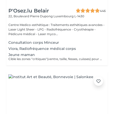
P'Osez.lu Belair
446
22, Boulevard Pierre Dupong
Luxembourg L-1430
Centre Medico-esthétique : Traitements esthétiques avancées -
Laser Light Sheer - LPG - Radiofréquence - Cryothérapie -
Pédicure médical - Laser myco...
Consultation corps Minceur
Viora, Radiofréquence médical corps
Jeune maman
Cible les zones "critiques"(ventre, taille, fesses, cuisses) pour retrouver une silhouette harmonieuse après l'arrivée de bébé tout en apportant une véritable sensation de bien-être.