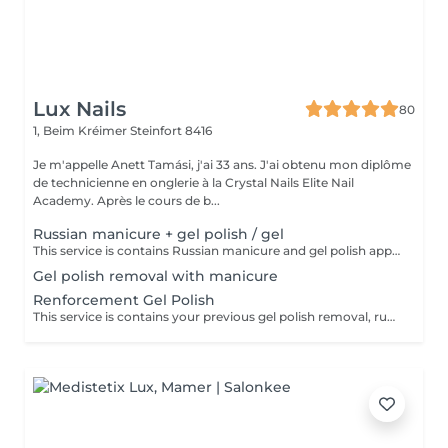
Lux Nails
80
1, Beim Kréimer
Steinfort 8416
Je m'appelle Anett Tamási, j'ai 33 ans. J'ai obtenu mon diplôme
de technicienne en onglerie à la Crystal Nails Elite Nail
Academy. Après le cours de b...
Russian manicure + gel polish / gel
This service is contains Russian manicure and gel polish application, but doesn't contains your previous gel polish removal. The gel polish technique is a long-lasting varnish. During the process I apply material to your natural nails and cured in a led lamp. Your nails will be flawless, durable and strong for 3-4 weeks, without being thick. I recommend it for sizes xs, s, m. The result is perfect surface, strong nails, even in the case of weak and chipping nails. We can hide nail defects with this technique. Your nails and your entire hand will be graceful and beautiful.
Gel polish removal with manicure
Renforcement Gel Polish
This service is contains your previous gel polish removal, russian manicure and a new gel polish application. The gel polish technique is a long-lasting varnish. During the process I apply material to your natural nails and cured in a led lamp. Your nails will be flawless, durable and strong for 3-4 weeks, without being thick. I recommend it for sizes xs, s, m. The result is perfect surface, strong nails, even in the case of weak and chipping nails. We can hide nail defects with this technique. Your nails and your entire hand will be graceful and beautiful.