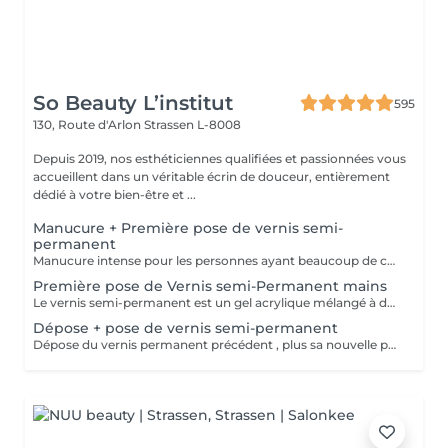
So Beauty L’institut
595
130, Route d'Arlon
Strassen L-8008
Depuis 2019, nos esthéticiennes qualifiées et passionnées vous
accueillent dans un véritable écrin de douceur, entièrement
dédié à votre bien-être et ...
Manucure + Première pose de vernis semi-
permanent
Manucure intense pour les personnes ayant beaucoup de cuticules + appliquer vernis semi permanent.
Première pose de Vernis semi-Permanent mains
Le vernis semi-permanent est un gel acrylique mélangé à du vernis, appliqué sur l'ongle et durci par des UV. Il a la même texture qu'un vernis classique, est aussi liquide et a encore plus de brillance. Il reste impeccable, sans ternir et sans s'écailler jusqu'à 18 jours.
Dépose + pose de vernis semi-permanent
Dépose du vernis permanent précédent , plus sa nouvelle pose.