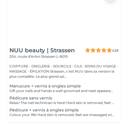
NUU beauty | Strassen
428
204, route d'Arlon
Strassen L-8010
COIFFURE - ONGLERIE - SOURCILS - CILS · SOINS DU VISAGE -
MASSAGE - ÉPILATION Strassen, c'est NUU dans sa version la
plus complète. Le plus grand sal...
Manucure + vernis à ongles simple
Gift your nails and hands a well-groomed and neat appearance! Your technician will effectively remove dead skin cells, shape and file nails, and buff the outer surface. A regular nail polish is applied at the end of this treatment. Our masters do edged, hardware, or combined manicure. How is manicure with simple nail polish done? - rough skin is removed - the shape of the nail plate is corrected - the cuticle and side ridges are corrected - nail polish is applied - cuticle oil and hand cream are applied Age restrictions: recommended to do from 14 years. Post procedure recommendations: there are no post recommendations for this procedure. Frequency: once in 3 weeks.
Pédicure sans vernis
Relax! The nail technician is here! Hard skin is removed, feet are massaged with deep conditioning creams leaving them softer and smoother. Cuticles will be made neat and tidy and toenails will be perfectly shaped. Our masters do hardware pedicure. How is pedicure without polish done? - rough skin is removed - the shape of the nail plate is corrected - heels are cleaned - the cuticle and side ridges are corrected - cuticle oil and feet cream are applied Age restrictions: recommended to do from 14 years. Post procedure recommendations: there are no post recommendations for this procedure. Frequency: once in 3-4 weeks.
Pédicure + vernis à ongles simple
Colour your life! Hard skin is removed, feet are massaged with deep conditioning creams leaving them softer and smoother. Cuticles will be made neat and tidy and toenails will be perfectly shaped. A regular nail polish is applied at the end of this treatment. Our masters do hardware pedicure. How is pedicure + simple nail polish done? - rough skin is removed - the shape of the nail plate is corrected - heels are cleaned - the cuticle and side ridges are corrected - nail polish is applied - cuticle oil and feet cream is applied Age restrictions: recommended to do from 14 years. Post procedure recommendations: there are no post recommendations for this procedure. Frequency: once in 3-4 weeks.