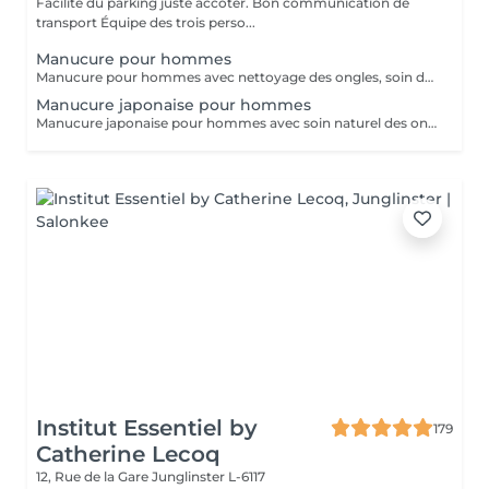
Facilite du parking juste accoter. Bon communication de
transport Équipe des trois perso...
Manucure pour hommes
Manucure pour hommes avec nettoyage des ongles, soin des cuticules, mise en forme et hydratation des mains. Idéal pour des mains propres, soignées et naturelles.
Manucure japonaise pour hommes
Manucure japonaise pour hommes avec soin naturel des ongles, polissage avec pâte minérale et poudre nutritive. Renforce les ongles, donne une brillance naturelle et un aspect soigné sans vernis.
Institut Essentiel by
179
Catherine Lecoq
12, Rue de la Gare
Junglinster L-6117