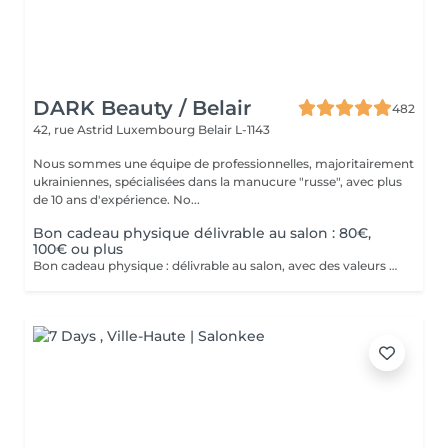
DARK Beauty / Belair
482
42, rue Astrid
Luxembourg Belair L-1143
Nous sommes une équipe de professionnelles, majoritairement
ukrainiennes, spécialisées dans la manucure "russe", avec plus
de 10 ans d'expérience. No...
Bon cadeau physique délivrable au salon : 80€,
100€ ou plus
Bon cadeau physique : délivrable au salon, avec des valeurs possibles de 80€, 100€ ou plus de 100€. Bon cadeau électronique : délivrable par email, avec une valeur à choisir librement, à acheter directement sur ce site internet. Nos bons cadeaux sont valables sur tous nos services et peuvent être utilisés en plusieurs fois.