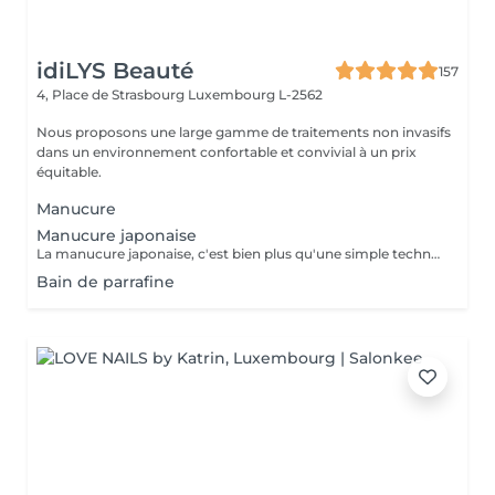
idiLYS Beauté
157
4, Place de Strasbourg
Luxembourg L-2562
Nous proposons une large gamme de traitements non invasifs
dans un environnement confortable et convivial à un prix
équitable.
Manucure
Manucure japonaise
La manucure japonaise, c'est bien plus qu'une simple technique de soin des ongles. Le but, c'est vraiment de redonner de l'éclat et de la vitalité aux ongles. Des ingrédients naturels sont utilisés pour chouchouter les ongles et mettre en valeur leur beauté innée : - on nourrit et on renforce les ongles avec des produits comme la cire d'abeille, le lait de riz et le soja. - on utilise des outils spécifiques et des techniques toutes douces, comme un polissage délicat et l'application de pâtes riches en nutriments.
Bain de parrafine