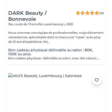
DARK Beauty /
159
Bonnevoie
154, route de Thionville
Luxembourg L-2610
Nous sommes une équipe de professionnelles, majoritairement
ukrainiennes, spécialisées dans la manucure "russe", avec plus
de 10 ans d'expérience. No...
Bon cadeau physique délivrable au salon : 80€,
100€ ou plus
Bon cadeau physique : délivrable au salon, avec des valeurs possibles de 80€, 100€ ou plus de 100€. Bon cadeau électronique : délivrable par email, avec une valeur à choisir librement, à acheter directement sur ce site internet. Nos bons cadeaux sont valables sur tous nos services et peuvent être utilisés en plusieurs fois.