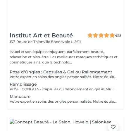
Institut Art et Beauté
425
137, Route de Thionville
Bonnevoie L-2611
Isabel et son équipe conjuguent parfaitement beauté,
relaxation et bien-être. Les meilleures marques esthétiques et
cosmétiques ainsi que la technolo...
Pose d'Ongles : Capsules & Gel ou Rallongement
Votre expert en soins des ongles personnalisés. Notre équipe de prothésistes ongulaires diplômées vous offre une gamme complète de services pour des ongles magnifiques et durables. Expertise et Professionnalisme : Prothésistes qualifiées et expérimentées : o Isabel o Francesca o Fatima o Deborah o Patricia o Mirza Des produits de haute qualité, aux couleurs variées pour des résultats éclatants et durables. Garantie de beauté et santé de vos ongles. Services adaptés à vos goûts et votre personnalité Capsules pour allonger rapidement vos ongles. Rallongement en Gel : Pour un résultat naturel et durable. Remplissage toute les 3 a 4 semaines pour comble la repousse et préserve l'intégrité de la pose initiale. Manucure Soins et esthétisme pour des ongles en pleine santé et élégants. Nos Techniques Manucure Combinée : Soins complets et embellissement. Vernis Semi-Permanent : Couleur durable sans pose de gel. Chablon ou Capsules : Pose traditionnelle ou look naturel.
Remplissage
POSE D'ONGLES - Capsules ou rallongement en gel REMPLISSAGE MANUCURE Nos prothésistes ongulaire diplômée vous accueille dans notre espace d'esthétique des soins des ongles personnalisés. Nos maîtrisons des méthodes qui sauront vous permettre de garder de beaux ongles durablement avec le stylise en fonction de vos goûts et de votre personnalité : manucure combinée, pose de vernis semi-permanent, remplissage, pose complète au chablon ou capsules. Nos produits à la pointe des tendances, de haute qualité, des couleurs dotées d'une pigmentation multiples.
Manucure
Votre expert en soins des ongles personnalisés. Notre équipe de prothésistes ongulaires diplômées vous offre une gamme complète de services pour des ongles magnifiques et durables. Expertise et Professionnalisme : Prothésistes qualifiées et expérimentées : o Isabel, o Francesca, o Fatima, o Deborah, o Patricia, o Mirza, Des produits de haute qualité, aux couleurs variées pour des résultats éclatants et durables. Garantie de beauté et santé de vos ongles. Services adaptés à vos goûts et votre personnalité Capsules pour allonger rapidement vos ongles. Rallongement en Gel : Pour un résultat naturel et durable. Remplissage toute les 3 a 4 semaines pour comble la repousse et préserve l'intégrité de la pose initiale. Manucure Soins et esthétisme pour des ongles en pleine santé et élégants. Nos Techniques Manucure Combinée : Soins complets et embellissement. Vernis Semi-Permanent : Couleur durable sans pose de gel. Chablon ou Capsules : Pose traditionnelle ou look naturel.