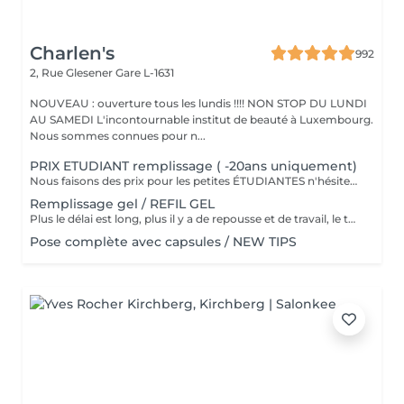
Charlen's
992
2, Rue Glesener
Gare L-1631
NOUVEAU : ouverture tous les lundis !!!! NON STOP DU LUNDI
AU SAMEDI L'incontournable institut de beauté à Luxembourg.
Nous sommes connues pour n...
PRIX ETUDIANT remplissage ( -20ans uniquement)
Nous faisons des prix pour les petites ÉTUDIANTES n'hésitez pas a passer
Remplissage gel / REFIL GEL
Plus le délai est long, plus il y a de repousse et de travail, le tarif s'adapte donc au temps écoulé depuis votre dernier rendez-vous. Merci de choisir le remplissage adapté
Pose complète avec capsules / NEW TIPS