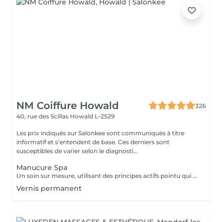
NM Coiffure Howald
326
40, rue des Scillas
Howald L-2529
Les prix indiqués sur Salonkee sont communiqués à titre
informatif et s'entendent de base. Ces derniers sont
susceptibles de varier selon le diagnosti...
Manucure Spa
Un soin sur mesure, utilisant des principes actifs pointu qui vous aidera a la restructuration de vos mains ainsi que vos ongles. Une combination parfaite entre exfoliation et masque pour retrouver éclat et hydratation durable .
Vernis permanent