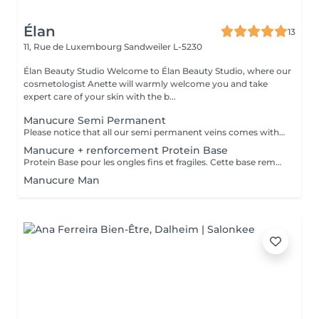
Élan
13
11, Rue de Luxembourg
Sandweiler L-5230
Élan Beauty Studio Welcome to Élan Beauty Studio, where our
cosmetologist Anette will warmly welcome you and take
expert care of your skin with the b...
Manucure Semi Permanent
Please notice that all our semi permanent veins comes with Manicure included
Manucure + renforcement Protein Base
Protein Base pour les ongles fins et fragiles. Cette base remplie de protéines ravivent et renforcent vos ongles. Il protège, renforce et restaure instantanément et au long terme les ongles. Formule douce et soignante qui protège la plaque naturelle de l ongle contre les agressions extérieures et les traumatismes mécaniques.
Manucure Man