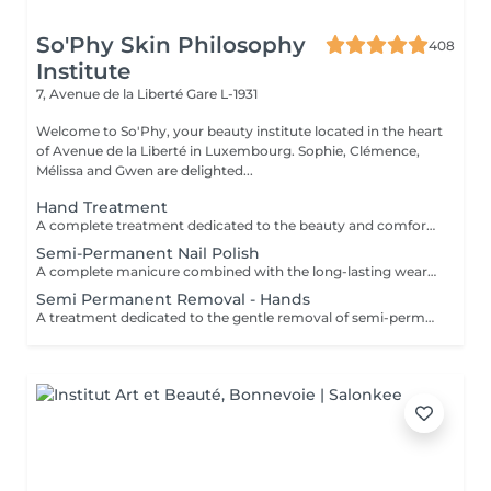
So'Phy Skin Philosophy
408
Institute
7, Avenue de la Liberté
Gare L-1931
Welcome to So'Phy, your beauty institute located in the heart
of Avenue de la Liberté in Luxembourg. Sophie, Clémence,
Mélissa and Gwen are delighted...
Hand Treatment
A complete treatment dedicated to the beauty and comfort of the hands. The treatment begins with a gentle exfoliation to refine the skin texture and reveal its natural glow. The hands are then wrapped in a nourishing and hydrating mask for deep care. During this time, the nails are carefully shaped and refined to achieve a clean and harmonious result. The treatment finishes with a relaxing hand massage, providing an immediate feeling of comfort and relaxation. Hands feel softer, the skin is nourished and the nails look perfectly groomed. Classic nail polish is not provided at the institute. However, if you wish, we can apply your own nail polish by selecting the corresponding option.
Semi-Permanent Nail Polish
A complete manicure combined with the long-lasting wear of semi-permanent nail polish. The treatment begins with full nail preparation, including shaping, cuticle care and preparation of the natural nail to ensure a clean and long-lasting result. The semi-permanent polish is then applied to provide a glossy, elegant and durable finish. Nails look neat and refined, with long-lasting wear for several weeks. Ideal for combining beauty, comfort and everyday practicality.
Semi Permanent Removal - Hands
A treatment dedicated to the gentle removal of semi-permanent nail polish, carried out with care to preserve the quality of the natural nail. The removal is followed by nail shaping and cuticle care to restore a clean and well-groomed result. A protective base is then applied to strengthen the nail, completed with a nourishing oil to hydrate and enhance the cuticles. Nails are left clean, cared for and protected. Ideal for taking a break while maintaining healthy nails. This service is only available for semi-permanent nail polish applied at the institute.