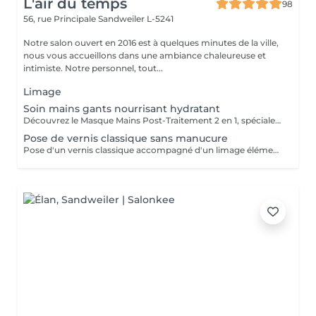
L'air du temps
98
56, rue Principale
Sandweiler L-5241
Notre salon ouvert en 2016 est à quelques minutes de la ville,
nous vous accueillons dans une ambiance chaleureuse et
intimiste. Notre personnel, tout...
Limage
Soin mains gants nourrisant hydratant
Découvrez le Masque Mains Post-Traitement 2 en 1, spécialement conçu pour agir sur les signes visibles de l'âge : il agit à la fois sur les rides et les taches brunes, tout en hydratant en profondeur les ongles et cuticules. Ce masque combine un sérum régénérant et hydratant à des gants en cosméto-textile, offrant un confort optimal tout en favorisant l'absorption des actifs. La sensation de confort et d'hydratation est immédiate en les enfilant. Peut être appliqué lors d'un soin en cabine ou en onglerie.
Pose de vernis classique sans manucure
Pose d'un vernis classique accompagné d'un limage élémentaire des ongles. N'inclut PAS d'autres soins de manucure. . Tenez compte de rester par la suite quelques minutes en plus dans notre salon jusqu'à séchage complet.