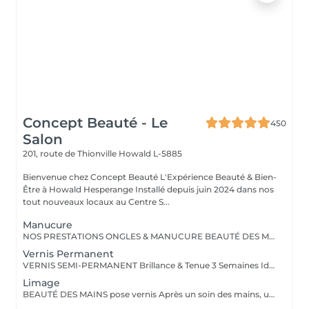
Concept Beauté - Le
450
Salon
201, route de Thionville
Howald L-5885
Bienvenue chez Concept Beauté L'Expérience Beauté & Bien-
Être à Howald Hesperange Installé depuis juin 2024 dans nos
tout nouveaux locaux au Centre S...
Manucure
NOS PRESTATIONS ONGLES & MANUCURE BEAUTÉ DES MAINS Manucure & Soin Nourrissant Offrez à vos mains un soin complet avec une manucure experte comprenant : Limage et mise en forme des ongles Soins des cuticules pour un contour net Massage nourrissant avec des soins hydratants ProNails En supplément : Application d'un vernis Longwear ou semi-permanent (en option) Une pause bien-être idéale pour retrouver des mains soignées et élégantes. OPTIONS À LA CARTE Personnalisez votre soin ! Selon vos envies, vous pouvez compléter votre manucure avec : Pose de vernis Longwear Pour une touche de couleur élégante Vernis semi-permanent Tenue parfaite jusqu'à 3 semaines Soin Spa Complet des mains Exfoliation, masque nourrissant et massage profond pour une détente absolue Offrez à vos mains un soin sur-mesure, réalisé par nos professionnelles expertes ! Notre équipe est composée d'expertes hautement qualifiées, dont certaines sont formatrices en onglerie dans notre centre Concept Beauté Distribution. Nous maîtrisons les dernières tendances et techniques pour garantir des prestations d'exception. Besoin d'un conseil personnalisé ? Nous sommes là pour vous guider vers la meilleure option selon votre type d'ongles et votre style de vie. Offrez à vos mains et à vos pieds l'expertise qu'ils méritent avec ProNails et notre équipe d'expertes !
Vernis Permanent
VERNIS SEMI-PERMANENT Brillance & Tenue 3 Semaines Idéal pour celles qui veulent une manucure impeccable sans abîmer leurs ongles naturels, le vernis semi-permanent ProNails assure une brillance éclatante et une tenue longue durée. Pourquoi choisir le semi-permanent ? Séchage immédiat sous lampe LED Jusqu'à 3 semaines de tenue sans s'écailler Large choix de couleurs tendances Dépose rapide et en douceur Disponible pour les mains & les pieds pour une mise en beauté complète. ONGLES PARFAITS AVEC PRONAILS EXPERTISE & QUALITÉ PROFESSIONNELLE Dans notre institut, nous vous offrons un service onglerie haut de gamme, réalisé avec les produits de la marque ProNails, reconnue pour sa qualité et sa tenue exceptionnelle. Nos expertes en onglerie, dont certaines sont également formatrices en prothésie ongulaire dans notre centre de formation Concept Beauté Distribution, sauront vous conseiller et sublimer vos ongles avec professionnalisme.
Limage
BEAUTÉ DES MAINS pose vernis Après un soin des mains, une pose vernis : Limage et mise en forme des ongles Application d'un vernis Longwear ProNails longue tenue ou semi-permanent (en option) Une pause bien-être idéale pour retrouver des mains soignées et élégantes.