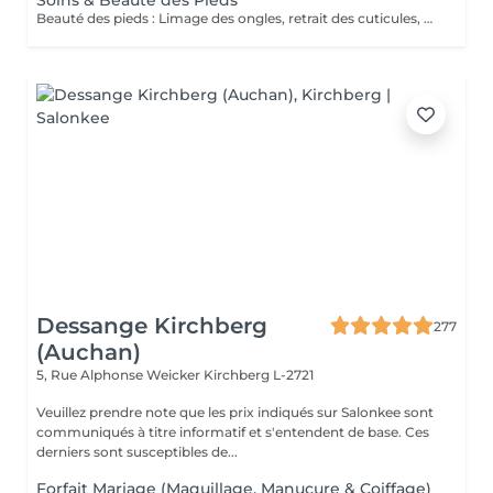
Soins & Beauté des Pieds
Beauté des pieds : Limage des ongles, retrait des cuticules, utilisation de la râpe pour les callosités et massage avec crème hydratante. Pédicure : Beauté des pieds + traitement des ongles incarnés/infectés + utilisation du bistouri pour les callosités.
Dessange Kirchberg
277
(Auchan)
5, Rue Alphonse Weicker
Kirchberg L-2721
Veuillez prendre note que les prix indiqués sur Salonkee sont
communiqués à titre informatif et s'entendent de base. Ces
derniers sont susceptibles de...
Forfait Mariage (Maquillage, Manucure & Coiffage)