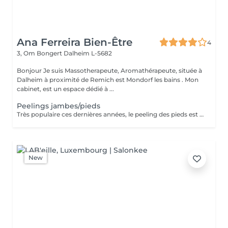
Ana Ferreira Bien-Être
4
3, Om Bongert
Dalheim L-5682
Bonjour Je suis Massotherapeute, Aromathérapeute, située à
Dalheim à proximité de Remich est Mondorf les bains . Mon
cabinet, est un espace dédié à ...
Peelings jambes/pieds
Très populaire ces dernières années, le peeling des pieds est une alternative intéressante pour toutes les personnes souhaitant retrouver les pieds doux de leur enfance . Comment fonctionne ce soin ? Est-il réellement efficace ? Présente-t-il des risques ? Découvrez ici plus d'informations sur le peeling des pieds, un soin tendance pas comme les autres.
New