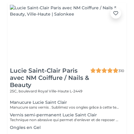
Lucie Saint-Clair Paris
310
avec NM Coiffure / Nails &
Beauty
25C, boulevard Royal
Ville-Haute L-2449
Manucure Lucie Saint Clair
Manucure sans vernis . Sublimez vos ongles grâce à cette technique naturelle qui comprend une mise en forme, une élimination tout en douceur de la cuticule. Les ongles retrouvent leur éclat naturel . Manucure avec vernis. Sublimez vos ongles grâce à cette technique naturelle qui comprend une mise en forme, une élimination tout en douceur de la cuticule. Finition complète et impeccable grâce a la pose de vernis.
Vernis semi-permanent Lucie Saint Clair
Technique non abrasive qui permet d'enlever et de reposer en douceur votre semi-permanent. Tenue ,brillance impeccable
Ongles en Gel