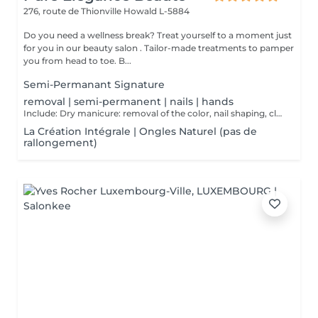
276, route de Thionville
Howald L-5884
Do you need a wellness break? Treat yourself to a moment just
for you in our beauty salon . Tailor-made treatments to pamper
you from head to toe. B...
Semi-Permanant Signature
removal | semi-permanent | nails | hands
Include: Dry manicure: removal of the color, nail shaping, cleaning of the cuticle and to finish a massage of the hands at the end of the dry manicure and possibly cover them with a strengthening varnish at the end.
La Création Intégrale | Ongles Naturel (pas de
rallongement)