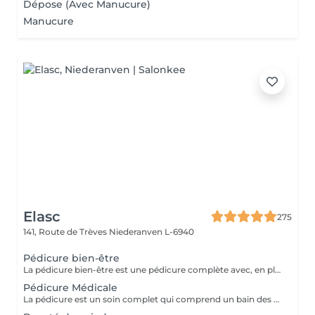
Dépose (Avec Manucure)
Manucure
Elasc
275
141, Route de Trèves
Niederanven L-6940
Pédicure bien-être
La pédicure bien-être est une pédicure complète avec, en plus, un gommage et une pause de masque.
Pédicure Médicale
La pédicure est un soin complet qui comprend un bain des pieds Spa, la coupe et le limage des ongles, la pousse et la coupe des cuticules, le traitement des ongles incarnés ainsi que celui des callosités et/ou des cors au credo, au bistouri, à la râpe et à la fraiseuse.