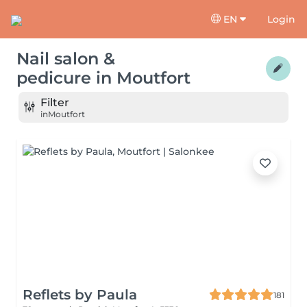
EN
Login
Nail salon &
pedicure
in
Moutfort
Filter
in
Moutfort
Reflets by Paula
181