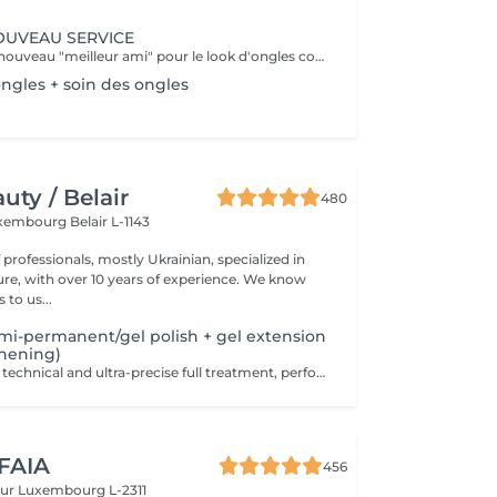
NOUVEAU SERVICE
BFLEX est votre nouveau "meilleur ami" pour le look d'ongles courts et naturels que tous les clients recherchent ! Il s'agit d'une Babymanucure avec la pose d'un gel intelligent 4-en-1 avec lequel vous avez : Base-Construction-Teinte-Finition ! I C'est une prestation inédite et tendance !
ngles + soin des ongles
ty / Belair
480
xembourg Belair L-1143
professionals, mostly Ukrainian, specialized in
 with over 10 years of experience. We know
to us...
mi-permanent/gel polish + gel extension
thening)
Premium, highly technical and ultra-precise full treatment, performed mainly with an e-file to achieve a perfectly clean nail contour and apply the polish as close as possible, even slightly under the cuticle. This technique helps visually delay the regrowth by around 10 days. Visual result: -Extremely well-groomed nails, clean contours, flawless shape -Instagram / photo studio effect: neat, precise, with no visible dry skin During this service, we will also increase the length of your nails using a specialized gel material, ensuring a naturally beautiful result. This 'EXTENSION' has to be done just once, after which subsequent appointments will be designated as 'Manicure + semi-permanent/gel polish + gel reinforcement (long or fragile nails)'. We also include a gel reinforcement, as a perfect solution for flawless and long-lasting nails: -The average durability is 4 weeks!! Service content: -Removal of old semi-permanent and/or gel polish (if needed, already include in this price/service) -Very meticulous preparation of the nail plate -Removal of dead skin -Shape and file nails -Gentle cuticle care -Gel nail extension -Gel reinforcement -Correction of the nail shape -Application of semi-permanent nail polish -Application of cuticle oil and hand cream Optional : -EXTENSION longest than 4th size -> +20€ (if so please book "WITH complex design") -Price per nail for nail art on up to 5 nails (if so please book "WITH simple design") +3€/nail -Price for simple design (French, Chrome, Baby Boomer, Cat Eyes, Stickers, Foil) 6-10 nails -> +20€ -Price for complex design (3D, Hand drawings, Stamping, French with Chrome, Baby Boomer with Chrome, French with Cat Eyes) 6-10 nails -> +30€
 FAIA
456
eur
Luxembourg L-2311