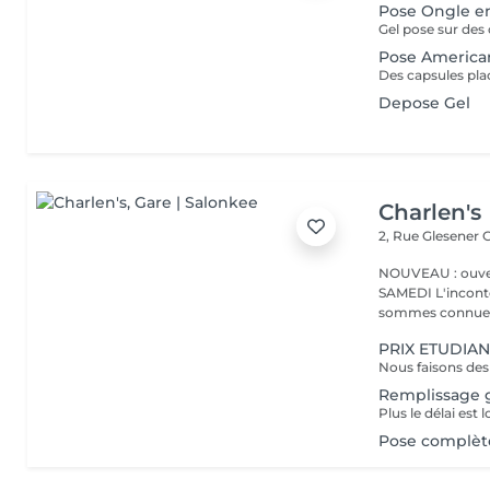
Pose Ongle e
Gel pose sur des 
Pose American
Depose Gel
Charlen's
2, Rue Glesener
G
NOUVEAU : ouver
SAMEDI L'incontournable institut de beauté à Luxembourg. Nous
sommes connues 
PRIX ETUDIAN
Remplissage g
Pose complète