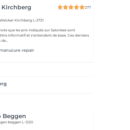
 Kirchberg
277
 Weicker
Kirchberg L-2721
note que les prix indiqués sur Salonkee sont
tre informatif et s'entendent de base. Ces derniers
 de...
 manucure repair
erg
o Beggen
eggen
beggen L-1220