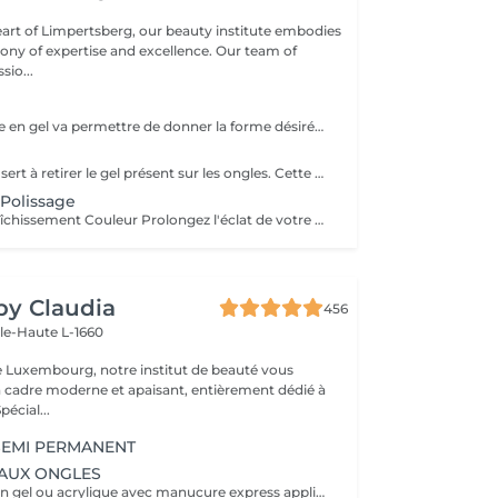
eart of Limpertsberg, our beauty institute embodies
of expertise and excellence. Our team of
sio...
La pose complète en gel va permettre de donner la forme désirée en rallongeant (ou pas) les ongles (préalablement préparés) soit par la technique du chablon (rallongement au gel) soit par les capsules. Ensuite vient la pose du gel qui sera façonné et enfin la pose de la couleur ou de la French.
La dépose de gel sert à retirer le gel présent sur les ongles. Cette prestation comprend uniquement le ponçage du gel et le raccourcissement des ongles.
Polissage
Polissage & Rafraîchissement Couleur Prolongez l'éclat de votre pose en toute simplicité. Après une pose complète ou un remplissage, profitez de ce service rapide qui permet de rafraîchir vos ongles sans recommencer une prestation complète. Nous préparons délicatement la surface existante, lissons la repousse et appliquons la couleur de votre choix pour un effet propre et soigné. Idéal entre deux remplissages, ce rendez-vous express vous offre des ongles impeccables et la liberté de changer de teinte selon vos envies.
 by Claudia
456
lle-Haute L-1660
e Luxembourg, notre institut de beauté vous
n cadre moderne et apaisant, entièrement dédié à
re bien-être. Spécial...
SEMI PERMANENT
AUX ONGLES
dépose d'ongle en gel ou acrylique avec manucure express application d'un fortifiant pour l'ongle