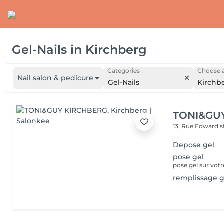
Gel-Nails
in
Kirchberg
Categories
Choose a
Nail salon & pedicure
Gel-Nails
Kirchb
TONI&GU
13, Rue Edward 
Depose gel
pose gel
pose gel sur vot
remplissage g