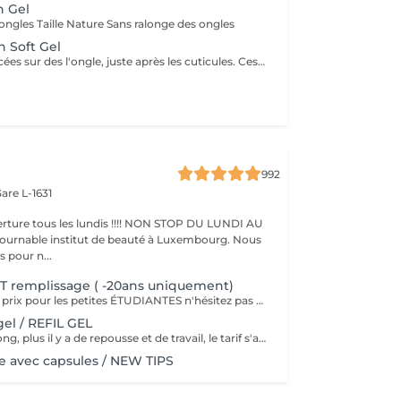
n Gel
ongles Taille Nature Sans ralonge des ongles
 Soft Gel
Des capsules placées sur des l'ongle, juste après les cuticules. Ces capsules forment à elles seules la courbure et la longueur de l'ongle. Le premier avantage notable est donc que les ongles artificiels utilisés dans le nail art américain n'ont pas besoin d'être façonnés. Dure +- 2 a 3 sem Cápsulas de gel colocadas em toda a unha, logo após as cutículas. Essas cápsulas formam sozinhas a curvatura e a extensão da unha. Portanto, a primeira vantagem notável é que as unhas artificiais usadas na arte americana de unhas não precisam ser modeladas.
992
are L-1631
ture tous les lundis !!!! NON STOP DU LUNDI AU
pour n...
T remplissage ( -20ans uniquement)
Nous faisons des prix pour les petites ÉTUDIANTES n'hésitez pas a passer
el / REFIL GEL
Plus le délai est long, plus il y a de repousse et de travail, le tarif s'adapte donc au temps écoulé depuis votre dernier rendez-vous. Merci de choisir le remplissage adapté
 avec capsules / NEW TIPS