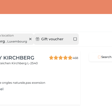
 location
Gift voucher
erg
,
Luxembourg
Y KIRCHBERG
Search
468
steichen
Kirchberg L-2540
re ongles naturale,pas exension
el