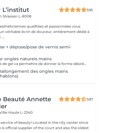
L’institut
595
on
Strassen L-8008
 esthéticiennes qualifiées et passionnées vous
 un véritable écrin de douceur, entièrement dédié à
...
e + dépose/pose de vernis semi-
ur ongles naturels mains
La pose complète de gel va permettre de donner la forme désirée en rallongeant (ou pas) les ongles (préalablement préparés) soit par la technique du chablon (rallongement au gel) soit par les capsules. Ensuite vient la pose du gel qui sera façonné et enfin la pose de la couleur ou de la French.
 rallongement des ongles mains
chablons)
de Beauté Annette
597
ier
Ville-Haute L-2340
ty! Located in the city center since
e is official supplier of the court and also the oldest