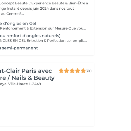
Expérience Beauté & Bien-Être à
e Installé depuis juin 2024 dans nos tout
au Centre S...
 d'ongles en Gel
ONGLES EN GEL Renforcement & Extension sur Mesure Que vous souhaitiez allonger, renforcer ou corriger vos ongles, la technique du gel ProNails permet d'obtenir des ongles impeccables, résistants et naturels. Pourquoi choisir les ongles en gel ? Adapté aux ongles fragiles ou cassants Permet d'obtenir une longueur et une forme personnalisées Finition naturelle ou sophistiquée selon vos envies Remplissage conseillé toutes les 3 à 4 semaines Possibilité de French manucure, effet babyboomer ou nail art selon vos envies !
ou renfort d'ongles naturels)
REMPLISSAGE ONGLES EN GEL Entretien & Perfection Le remplissage des ongles en gel est une étape essentielle pour préserver la beauté et la tenue de votre pose. Avec la repousse naturelle de l'ongle, un entretien régulier permet de redonner à vos ongles un aspect parfait, sans avoir à refaire une pose complète. Pourquoi faire un remplissage ? Redonne un aspect uniforme et impeccable Préserve la solidité et la durabilité de votre pose en gel Évite les décollements et renforce la structure de l'ongle Possibilité de changer la couleur ou d'ajouter une nouvelle décoration Fréquence conseillée : toutes les 3 à 4 semaines pour un résultat toujours soigné et harmonieux. Profitez-en pour opter pour une nouvelle teinte, un effet babyboomer ou un nail art unique !
u semi-permanent
t-Clair Paris avec
310
re / Nails & Beauty
Royal
Ville-Haute L-2449
l