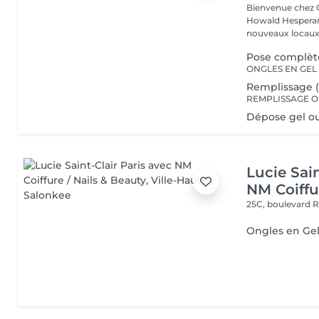
Bienvenue chez Concept Beauté L'
Howald Hesperang
nouveaux locaux 
Pose complète
Remplissage (
Dépose gel o
Lucie Sain
NM Coiffu
25C, boulevard 
Ongles en Ge