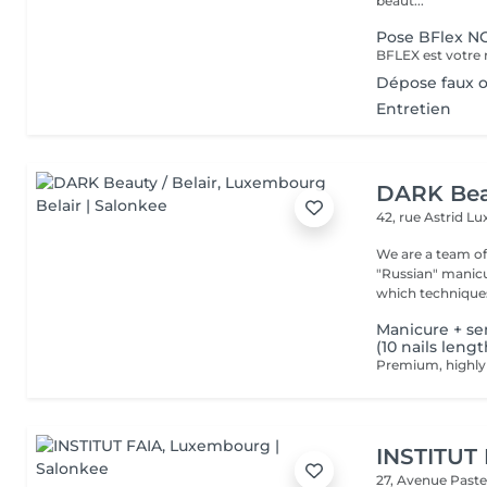
beaut...
Pose BFlex 
Dépose faux o
Entretien
DARK Beau
42, rue Astrid
Lu
We are a team of 
"Russian" manicure,
which techniques 
Manicure + se
(10 nails leng
INSTITUT
27, Avenue Past