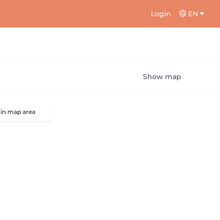
Login
EN
Show map
 in map area