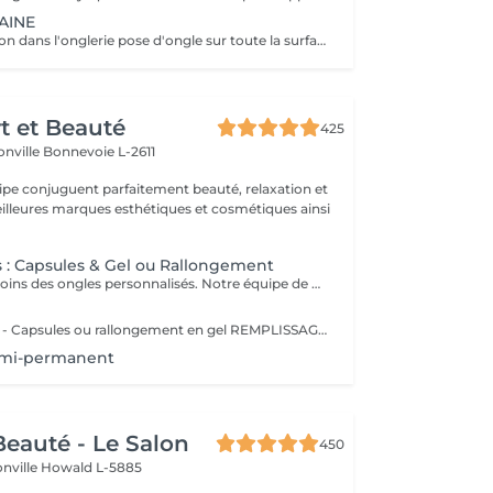
AINE
nouvelle révolution dans l'onglerie pose d'ongle sur toute la surface de l'ongle sans abimer les vôtres
rt et Beauté
425
onville
Bonnevoie L-2611
uipe conjuguent parfaitement beauté, relaxation et
.
 : Capsules & Gel ou Rallongement
Votre expert en soins des ongles personnalisés. Notre équipe de prothésistes ongulaires diplômées vous offre une gamme complète de services pour des ongles magnifiques et durables. Expertise et Professionnalisme : Prothésistes qualifiées et expérimentées : o Isabel o Francesca o Fatima o Deborah o Patricia o Mirza Des produits de haute qualité, aux couleurs variées pour des résultats éclatants et durables. Garantie de beauté et santé de vos ongles. Services adaptés à vos goûts et votre personnalité Capsules pour allonger rapidement vos ongles. Rallongement en Gel : Pour un résultat naturel et durable. Remplissage toute les 3 a 4 semaines pour comble la repousse et préserve l'intégrité de la pose initiale. Manucure Soins et esthétisme pour des ongles en pleine santé et élégants. Nos Techniques Manucure Combinée : Soins complets et embellissement. Vernis Semi-Permanent : Couleur durable sans pose de gel. Chablon ou Capsules : Pose traditionnelle ou look naturel.
POSE D'ONGLES - Capsules ou rallongement en gel REMPLISSAGE MANUCURE Nos prothésistes ongulaire diplômée vous accueille dans notre espace d'esthétique des soins des ongles personnalisés. Nos maîtrisons des méthodes qui sauront vous permettre de garder de beaux ongles durablement avec le stylise en fonction de vos goûts et de votre personnalité : manucure combinée, pose de vernis semi-permanent, remplissage, pose complète au chablon ou capsules. Nos produits à la pointe des tendances, de haute qualité, des couleurs dotées d'une pigmentation multiples.
emi-permanent
eauté - Le Salon
450
onville
Howald L-5885