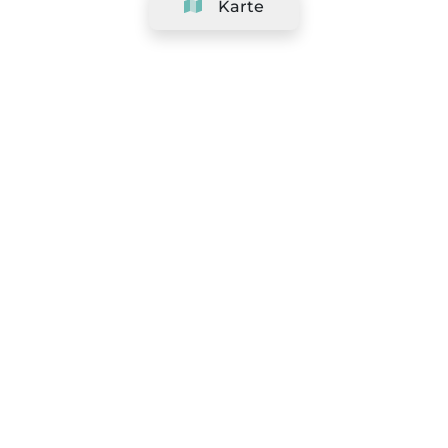
Karte
Unternehmen
Support
Team
&
Jobs
Ihr Geschäft hinzufügen
Rechtlich
Widerrufsrecht ausüben
AGBs
Datenschutz-Politik
Cookie-Richtlinie
|
Präferenzen