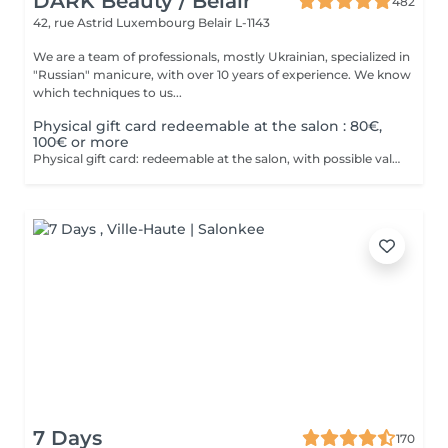
DARK Beauty / Belair
482
42, rue Astrid
Luxembourg Belair L-1143
We are a team of professionals, mostly Ukrainian, specialized in
"Russian" manicure, with over 10 years of experience. We know
which techniques to us...
Physical gift card redeemable at the salon : 80€,
100€ or more
Physical gift card: redeemable at the salon, with possible values of 80€, 100€, or more than 100€. Electronic gift card: redeemable via email, with any value of your choice, available for purchase here on this website. Our gift vouchers are valid for all our services and can be used multiple times.
7 Days
170