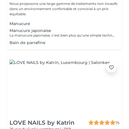
Nous proposons une large gamme de traitements non invasifs
dans un environnement confortable et convivial à un prix
équitable.
Manucure
Manucure japonaise
La manucure japonaise, c'est bien plus qu'une simple technique de soin des ongles. Le but, c'est vraiment de redonner de l'éclat et de la vitalité aux ongles. Des ingrédients naturels sont utilisés pour chouchouter les ongles et mettre en valeur leur beauté innée : - on nourrit et on renforce les ongles avec des produits comme la cire d'abeille, le lait de riz et le soja. - on utilise des outils spécifiques et des techniques toutes douces, comme un polissage délicat et l'application de pâtes riches en nutriments.
Bain de parrafine
LOVE NAILS by Katrin
75
26, rue du Curé
Luxembourg L-1368