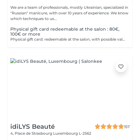
We are a team of professionals, mostly Ukrainian, specialized in
"Russian" manicure, with over 10 years of experience. We know
which techniques to us...
Physical gift card redeemable at the salon : 80€,
100€ or more
Physical gift card: redeemable at the salon, with possible values of 80€, 100€, or more than 100€. Electronic gift card: redeemable via email, with any value of your choice, available for purchase here on this website. Our gift vouchers are valid for all our services and can be used multiple times.
idiLYS Beauté
157
4, Place de Strasbourg
Luxembourg L-2562