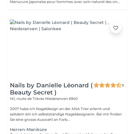
Manucure japonaise pour hommes avec soin naturel des ongles, polissage avec pâte minérale et poudre nutritive. Renforce les ongles, donne une brillance naturelle et un aspect soigné sans vernis.
Nails by Danielle Léonard (
11
Beauty Secret )
141, route de Trèves
Niederanven 6940
2007 habe ich Nageldesign an der ANA Trier erlernt und
seitdem bin ich selbstständige Nageldesignerin. Bei mir finden
Sie eine grosse Auswahl an Farb...
Herren-Maniküre