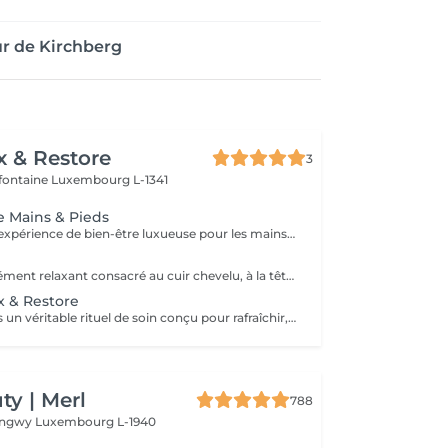
r de Kirchberg
x & Restore
3
efontaine
Luxembourg L-1341
ge Mains & Pieds
Offrez-vous une expérience de bien-être luxueuse pour les mains et les pieds, conçue pour laisser votre peau douce, nourrie et parfaitement revitalisée. Soin des Pieds (45 min) Bain de Pieds Gommage des Pieds Massage des Pieds Soin à la Paraffine Chaude Soin des Mains (30 min) Gommage des Mains Massage des Mains Soin à la Paraffine Chaude Ce soin associe exfoliation, massage et chaleur apaisante de la paraffine pour adoucir la peau, favoriser la détente et procurer une sensation durable de confort aux mains et aux pieds.
Un soin profondément relaxant consacré au cuir chevelu, à la tête, à la nuque et au bien-être général. Des techniques de massage douces aident à soulager les tensions, stimuler la circulation et procurer une agréable sensation de détente tout en prenant soin du cuir chevelu et des cheveux. Le soin comprend un massage relaxant du cuir chevelu, un shampooing et un séchage des cheveux. Idéal pour réduire le stress, relâcher les tensions et profiter d'un véritable moment de détente.
x & Restore
Offrez à vos pieds un véritable rituel de soin conçu pour rafraîchir, adoucir et restaurer leur confort. Ce traitement associe un bain de pieds relaxant, un gommage exfoliant, un masque nourrissant, un soin à la paraffine et un massage des pieds pour laisser la peau douce, fraîche et revitalisée. Idéal pour les pieds fatigués nécessitant une attention particulière.
y | Merl
788
Longwy
Luxembourg L-1940