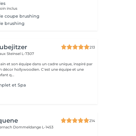
les
oin inclus
le coupe brushing
le brushing
ubejitzer
213
eaux
Steinsel L-7307
n et son équipe dans un cadre unique, inspiré par
llywoodien. C'est une équipe et une
ant q...
plet et Spa
Aquene
214
ternach
Dommeldange L-1453