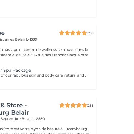
pe
290
ciscaines
Belair L-1539
e massage et centre de wellness se trouve dans le
sidentiel de Belair; 16 rue des Franciscaines. Notre
r Spa Package
Using a selection of our fabulous skin and body care natural and organic products, we provide you with a Kanzu foot bath and massage while you sip on a thyme and cucumber Sparkling Water concoction (optional). Then feel the tension and stress melt away from your face, neck, shoulders and scalp as you lay back and experience an upper body massage followed by an intoxicating, hot-towel face treatment ending with a calming hair and scalp massage.
& Store -
253
rg Belair
x Septembre
Belair L-2550
ils&Store est votre rayon de beauté à Luxembourg.