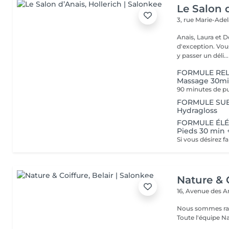
Le Salon 
3, rue Marie-Ade
Anais, Laura et D
d'exception. Vous serez accueillis dans un cadre raffiné et feutré pour
y passer un déli...
FORMULE RELA
Massage 30m
FORMULE SUBLI
Hydragloss
FORMULE ÉLÉG
Pieds 30 min
Nature & 
16, Avenue des 
Nous sommes ravi
Toute l'équipe Na