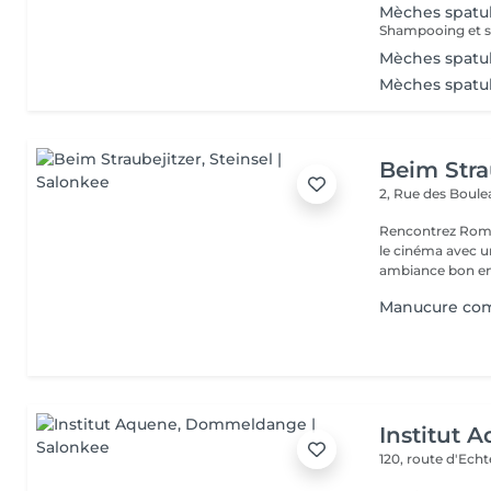
Mèches spatu
Shampooing et s
Mèches spatu
Mèches spatu
Beim Stra
2, Rue des Boul
Rencontrez Romai
le cinéma avec un décor ho
ambiance bon enf
Manucure com
Institut 
120, route d'Ech