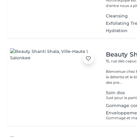
Notre équipe es
d'entre nous a plu
Cleansing
Exfoliating T
Hydration
Beauty Sh
15, rue des capu
Bienvenue chez Pe
la détente et le bien-être ! Que tu recherche
des pre...
Soin dos
Gommage co
Enveloppemen