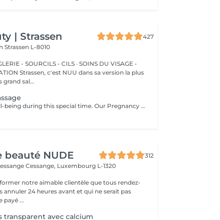
y | Strassen
427
on
Strassen L-8010
ERIE - SOURCILS - CILS · SOINS DU VISAGE -
sa version la plus
 grand sal...
assage
Nurture your well-being during this special time. Our Pregnancy Massage is a gentle, relaxing treatment designed to reduce muscle tension, improve circulation, and ease discomfort commonly experienced during pregnancy. Soft, flowing techniques and comfortable side-lying positioning provide deep relaxation without placing pressure on the abdomen. Hypoallergenic, unscented oils are used to care for sensitive skin and maintain comfort throughout the session. This massage helps relieve tension in the lower back and shoulders, reduces swelling and heaviness in the legs, improves overall circulation, and promotes a sense of ease and balance in the body. This treatment is performed only with the approval of your doctor.
de beauté NUDE
312
Cessange
Cessange, Luxembourg L-1320
former notre aimable clientèle que tous rendez-
s annuler 24 heures avant et qui ne serait pas
 payé ...
s transparent avec calcium