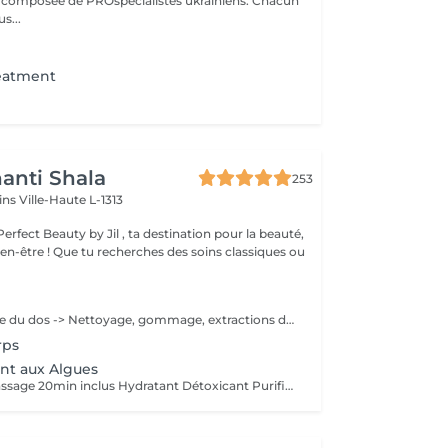
t composée de PROspécialistes ukrainiens. Chacun
s...
reatment
anti Shala
253
cins
Ville-Haute L-1313
rfect Beauty by Jil , ta destination pour la beauté,
s des soins classiques ou
Just pour la partie du dos -> Nettoyage, gommage, extractions des points noirs & boutons,massage 10min et masque 10min
rps
t aux Algues
Gommage et massage 20min inclus Hydratant Détoxicant Purifiant Stimulant