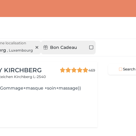
ne localisation
Bon Cadeau
erg
,
Luxembourg
Y KIRCHBERG
Search
469
steichen
Kirchberg L-2540
e(Gommage+masque +soin+massage))