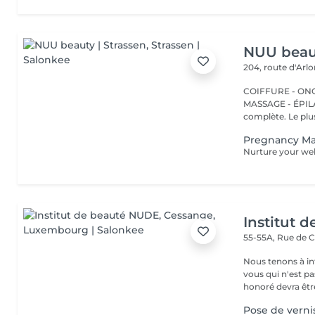
NUU beaut
204, route d'Arl
COIFFURE - ONGL
MASSAGE - ÉPILATION Strassen, c'est NUU dans 
complète. Le plus
Pregnancy M
Institut 
55-55A, Rue de 
Nous tenons à in
vous qui n'est pa
honoré devra être
Pose de verni