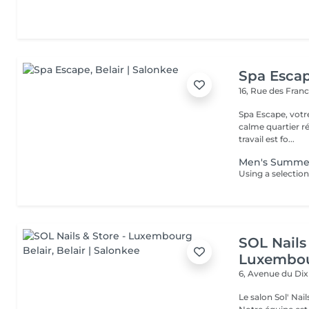
Spa Esca
16, Rue des Fran
Spa Escape, votr
calme quartier ré
travail est fo...
Men's Summe
SOL Nails 
Luxembou
6, Avenue du Di
Le salon Sol' Na