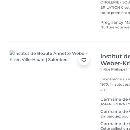
ONGLERIE - SOUR
ÉPILATION C'est ici que tout a commencé. Depuis 2022, Merl est la
toute première m
Pregnancy M
Institut 
Weber-Kr
1, Rue Philippe II
L'excellence au service de la bea
1970, l'institut e
an...
Germaine de C
Germaine de 
Germaine de C