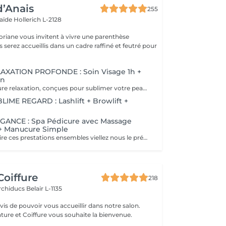
d’Anais
255
laïde
Hollerich L-2128
oriane vous invitent à vivre une parenthèse
XATION PROFONDE : Soin Visage 1h +
in
90 minutes de pure relaxation, conçues pour sublimer votre peau tout en relâchant les tensions du corps. Une Tisane détox vous sera offerte pour prolonger cet instant de douceur.
ME REGARD : Lashlift + Browlift +
ANCE : Spa Pédicure avec Massage
 + Manucure Simple
Si vous désirez faire ces prestations ensembles viellez nous le préciser en note lors de votre réservation. Un supplément vous sera demander si vous souhaiter un vernis simple ou semi-permanent.
Coiffure
218
Archiducs
Belair L-1135
s de pouvoir vous accueillir dans notre salon.
ture et Coiffure vous souhaite la bienvenue.