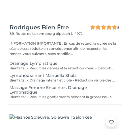
Rodrigues Bien Être
8
89, Route de Luxembourg
dippach L-4972
INFORMATION IMPORTANTE : En cas de retard, la durée de la
séance sera réduite en conséquence afin de respecter les
rendez-vous suivants, sans modific...
Drainage Lymphatique
Bienfaits : - Réduit les dèmes et la rétention d'eau - Détoxifie l'organisme - Améliore la circulation lymphatique - Soulage la sensation de jambes lourdes - Favorise la récupération postopératoire
Lymphodrainant Manuella Shala
Bienfaits : - Drainage intensif et ciblé - Réduction visible des gonflements - Amélioration du contour corporel - Sensation immédiate de légèreté
Massage Femme Enceinte : Drainage
Lymphatique
Bienfaits : - Réduit les gonflements pendant la grossesse - Soulage les jambes lourdes - Améliore la circulation - Procure confort et légèreté