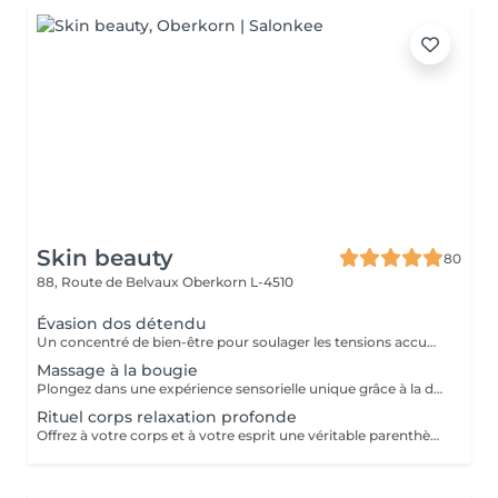
Skin beauty
80
88, Route de Belvaux
Oberkorn L-4510
Évasion dos détendu
Un concentré de bien-être pour soulager les tensions accumulées. Ce massage ciblé du dos, de la nuque et des épaules combine des manuvres enveloppantes et profondes pour libérer le stress et apporter une sensation immédiate de légèreté. Idéal pour une pause relaxante en pleine journée.
Massage à la bougie
Plongez dans une expérience sensorielle unique grâce à la douce chaleur d'une bougie fondante aux huiles précieuses. La cire tiède se transforme en un élixir nourrissant qui glisse sur votre peau, offrant un massage fluide, relaxant et profondément hydratant. Un véritable voyage des sens pour une détente absolue.
Rituel corps relaxation profonde
Offrez à votre corps et à votre esprit une véritable parenthèse hors du temps. Ce soin allie des manuvres enveloppantes et des pressions douces pour libérer les tensions et rééquilibrer les énergies. Chaque geste est pensé pour vous plonger dans un état de détente absolue. Laissez-vous emporter par cette bulle de sérénité où chaque instant est une invitation au lâcher-prise. Ressortez léger(e), apaisé(e) et profondément revitalisé(e)