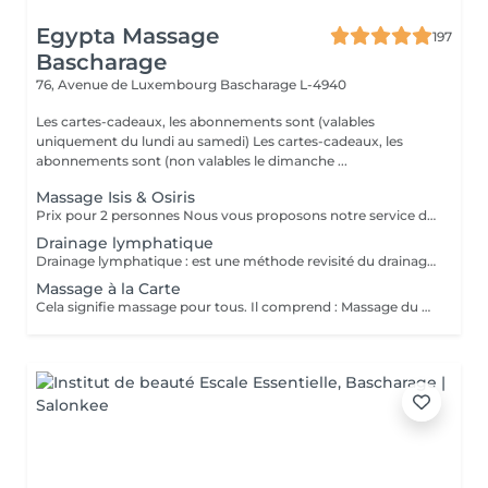
Egypta Massage
197
Bascharage
76, Avenue de Luxembourg
Bascharage L-4940
Les cartes-cadeaux, les abonnements sont (valables
uniquement du lundi au samedi) Les cartes-cadeaux, les
abonnements sont (non valables le dimanche ...
Massage Isis & Osiris
Prix pour 2 personnes Nous vous proposons notre service de massage pour couples. Le massage en couple vous permet de profiter de notre massothérapie en compagnie de votre conjoint dans une seule pièce. Cela permettrait aux couples d'en profiter doublement. Le couple bénéficie d'un moment en or pour renouer avec l'autre et ils peuvent apprendre comment prendre soin l'un de l'autre ou se mettre à l'aise mutuellement.
Drainage lymphatique
Drainage lymphatique : est une méthode revisité du drainage lymphatique traditionnel qui permet d'obtenir des résultats plus rapides et visuels impressionnants.
Massage à la Carte
Cela signifie massage pour tous. Il comprend : Massage du dos, Massage des jambes, Massage de la tête, des épaules, du cou et des mains. Les dimanches / jours fériés vous coûtent plus que les jours ouvrables normaux (+-30%). Les cartes-cadeaux, les abonnements sont (valables uniquement du lundi au samedi) Les cartes-cadeaux, les abonnements sont (non valables le dimanche et les jours fériés)