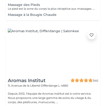
Massage des Pieds
Le pied est la zone du corps la plus réceptive aux massages. Nos pieds nous supportent au quotidien et nous oublions souvent d'en prendre soin. Ils sont composés de multiples terminaisons nerveuses qui influent sur l'ensemble de notre organisme. Quand nous avons mal aux pieds ne ressentons nous pas une grande fatigue ? Le massage des pieds stimule la circulation sanguine et permet d'évacuer le stress. Il active le drainage lymphatique et aide à l'élimination des toxines. Il procure bien être et détente. Senteurs aux choix: Fleur de Tiaré, Thé vert Jasmin, Rose Litchi, Cédra Passion
Massage à la Bougie Chaude
Aromas Institut
340
11, Avenue de la Liberté
Differdange L-4660
Depuis 2012, l'équipe de Aromas institut est à votre service.
Nous proposons une large gamme de soins du visage & du
corps, des pédicures, manucures, ...