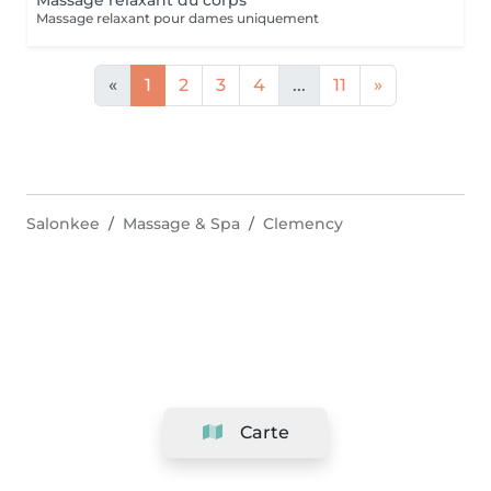
Massage relaxant du corps
Massage relaxant pour dames uniquement
«
1
2
3
4
...
11
»
Salonkee
Massage & Spa
Clemency
Carte