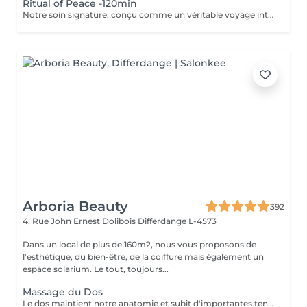
Ritual of Peace -120min
Notre soin signature, conçu comme un véritable voyage intérieur de deux heures. Ce rituel associe un massage profond et intuitif du cuir chevelu, de la nuque et des épaules, à des temps de recentrage, de respiration et d'aromathérapie. Les soins capillaires nourrissants et les gestes lents permettent une reconnexion complète avec soi-même. Idéal pour les personnes en quête d'apaisement durable, ce soin libère les tensions profondes, relance l'énergie vitale et procure une paix intérieure durable. Les cheveux sont délicatement séchés à la fin de la séance, pour une sortie pleine de grâce et d'harmonie.
Arboria Beauty
392
4, Rue John Ernest Dolibois
Differdange L-4573
Dans un local de plus de 160m2, nous vous proposons de
l'esthétique, du bien-être, de la coiffure mais également un
espace solarium. Le tout, toujours...
Massage du Dos
Le dos maintient notre anatomie et subit d'importantes tensions liées au stress, à la fatigue, au froid, aux mauvaises positions... Le massage du dos permet de dénouer les tensions, détendre les muscles, soulage les courbatures et les contractions. Le massage du dos est une véritable source de bien être et de détente. Il a un effet bénéfique de façon locale mais aussi sur la détente générale. Senteurs aux choix: Fleur de Tiaré, Thé vert Jasmin, Rose Litchi, Cédra Passion