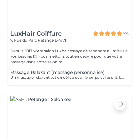
LuxHair Coiffure
295
7, Rue du Parc
Pétange L-4771
Depuis 2017 votre salon Luxhair essaye de répondre au mieux à
vos besoins !!!! Nous mettons tout en oeuvre pour que votre
passage dans notre salon re...
Massage Relaxant (massage personnalisé)
Un massage relaxant est un délice pour le corps et l'esprit. Le massage est la méthode la plus ancienne pour se régénérer, un moyen simple de retrouver un état d'esprit serein en un instant. Pour être au top de votre forme au quotidien, il est important de vous réserver un peu de temps pour vous. Rechargez vos batteries et dites bye bye au stress !