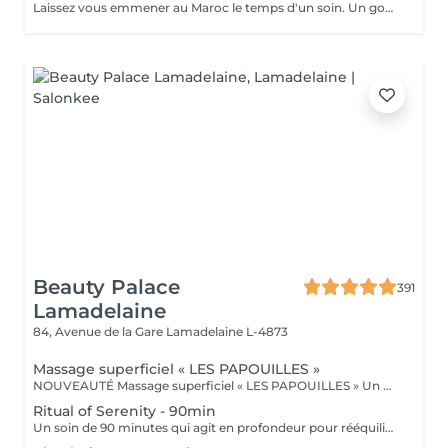
Laissez vous emmener au Maroc le temps d'un soin. Un gommage complet du corps avec au choix le "gommage à la fleur d'oranger" ou le "gommage au savon noir bio", suivi d'un massage d'une heure "Escale à Marrakech". Un voyage sensoriel parfumé à la fleur d'oranger ou à l'essence d'eucalyptus. Un thé à la menthe vous sera servi après le soin.
Beauty Palace
391
Lamadelaine
84, Avenue de la Gare
Lamadelaine L-4873
Massage superficiel « LES PAPOUILLES »
NOUVEAUTÉ Massage superficiel « LES PAPOUILLES » Un moment de lâcher prise absolue, grâce a des toucher léger axé sur la caresse et le frisson agréable. A l'aide de plumes, de mains expertes et d'ustensiles soigneusement choisis, ce massage superficiel invite à un voyage sensoriel. Subtil pour apaiser le mental, relâcher les tensions émotionnelles se reconnecter à son corps en toute douceur. Idéal pour les personnes aimant les papouilles.
Ritual of Serenity - 90min
Un soin de 90 minutes qui agit en profondeur pour rééquilibrer corps et esprit. Il combine un massage intensif du cuir chevelu, des manuvres enveloppantes sur la nuque, les épaules et le haut du dos, ainsi que l'utilisation de serviettes chaudes et d'huiles aromatiques apaisantes. Idéal en période de fatigue ou de stress chronique, ce rituel favorise le sommeil, libère les tensions musculaires et revitalise le cuir chevelu. Un séchage professionnel des cheveux est inclus à la fin, pour prolonger le bien-être jusqu'à la dernière minute.