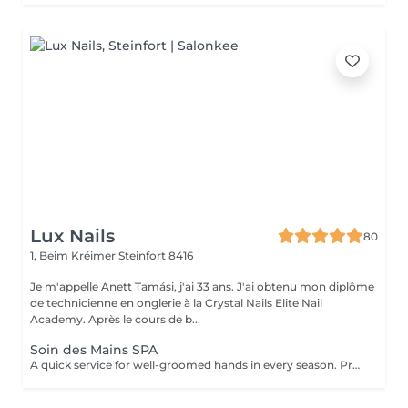
Lux Nails
80
1, Beim Kréimer
Steinfort 8416
Je m'appelle Anett Tamási, j'ai 33 ans. J'ai obtenu mon diplôme
de technicienne en onglerie à la Crystal Nails Elite Nail
Academy. Après le cours de b...
Soin des Mains SPA
A quick service for well-groomed hands in every season. Prosess: First I use coconut sugar scrub and remove the dead skin cells. This helps the materials get deeper. I massage the skin with a nourishing, vitamin cream, which has a blood circulation-enhancing effect and contains a lot of useful ingredients. After the service you can enjoy your beautiful, fresh, elastic skin that will be more resistant to the harmful effects of the environment. The service can be make after a manicure or gel polish, or separately. Give it a try, you won't regret it!