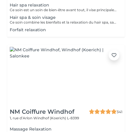
Hair spa relaxation
Ce soin est un soin de bien-être avant tout, il vise principalement à rééquilibrer l'harmonie du corps par des techniques et des pressions de massage au niveau du cuir chevelu, de la nuque et des épaules . Les huiles utilisées sont essentiellement là pour traiter les différentes caractéristiques de votre cuir chevelu et vos cheveux, merci de nous informer en cas d'allergie. Ce soin inclut des huiles essentielles, il est important de nous prévenir en cas de grossesse ou d'allergie. Déroulement du soin ; pose d'une huile spécifique gommage du cuir chevelu bain de vapeur et massage crânien masque des cheveux séchage Ce soin ne comprend pas de coiffure, ni de brushing à la fin du soin, uniquement un séchage.
Hair spa & soin visage
Ce soin combine les bienfaits et la relaxation du hair spa, savourez un soin du cuir chevelu associé à un massage de la nuque, des épaules et de la tête en traitant vous peau en même temps. Ce soin ne comprend pas de coiffure à la fin, ni de brushing, uniquement un séchage.
Forfait relaxation
NM Coiffure Windhof
341
1, rue d’Arlon
Windhof (Koerich) L-8399
Massage Relaxation