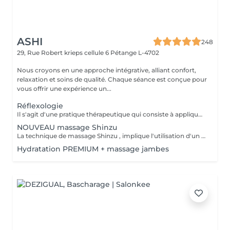
ASHI
248
29, Rue Robert krieps cellule 6
Pétange L-4702
Nous croyons en une approche intégrative, alliant confort,
relaxation et soins de qualité. Chaque séance est conçue pour
vous offrir une expérience un...
Réflexologie
Il s'agit d'une pratique thérapeutique qui consiste à appliquer une pression sur des points spécifiques des pieds. On pense que ces points correspondent à différents organes et systèmes du corps, favorisant la relaxation et soulageant les tensions.
NOUVEAU massage Shinzu
La technique de massage Shinzu , implique l'utilisation d'un "cansa", qui est un instrument ou un outil, fabriqué en métal et bois , utilisé pour appliquer une pression pendant le massage. Cet outil aide à intensifier les effets du massage, favorisant le soulagement des tensions musculaires et stimulant la circulation sanguine. Le massage combine des mouvements manuels avec l'utilisation du cansa, offrant une expérience unique qui vise non seulement à détendre le corps, mais aussi à équilibrer l'énergie et à promouvoir le bien-être général. C'est une pratique qui peut s'avérer très efficace pour ceux qui recherchent un soulagement du stress et des douleurs musculaires.
Hydratation PREMIUM + massage jambes