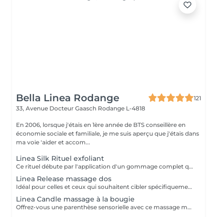
Bella Linea Rodange
121
33, Avenue Docteur Gaasch
Rodange L-4818
En 2006, lorsque j'étais en 1ère année de BTS conseillère en
économie sociale et familiale, je me suis aperçu que j'étais dans
ma voie 'aider et accom...
Linea Silk Rituel exfoliant
Ce rituel débute par l'application d'un gommage complet qui exfolie délicatement l'ensemble du corps. En éliminant les cellules mortes, la peau retrouve toute sa douceur, sa luminosité et sa capacité à mieux absorber les soins nourrissants. Les bénéfices : Peau douce et soyeuse Renouvellement cellulaire stimulé Hydratation renforcée grâce à une meilleure pénétration des produits Hâle plus uniforme et durable Un rituel simple mais essentiel, qui prépare le corps à rayonner de beauté et à profiter pleinement des soins suivants.
Linea Release massage dos
Idéal pour celles et ceux qui souhaitent cibler spécifiquement la zone du dos, ce massage combine gestes enveloppants et pressions profondes afin de relâcher les tensions musculaires et d'apaiser le corps. Les techniques de décontraction musculaire et d'étirements offrent un double bénéfice : Soulagement des tensions accumulées Muscles assouplis et détendus Circulation stimulée Esprit apaisé et relâché Un rituel court mais intense, qui offre une véritable sensation de légèreté et de bien-être global.
Linea Candle massage à la bougie
Offrez-vous une parenthèse sensorielle avec ce massage moderne et réconfortant. La bougie de massage, une fois fondue, se transforme en une huile tiède et onctueuse, appliquée délicatement sur la peau. Cette chaleur douce se combine à des manuvres enveloppantes et relaxantes, apportant une détente immédiate. Les bénéfices : Détente profonde et chaleur réconfortante Peau nourrie et satinée grâce à l'huile fondue Apaisement du corps et de l'esprit Expérience sensorielle unique et cocooning Un rituel idéal pour s'offrir un moment de douceur, parfait en période de stress ou de fatigue.