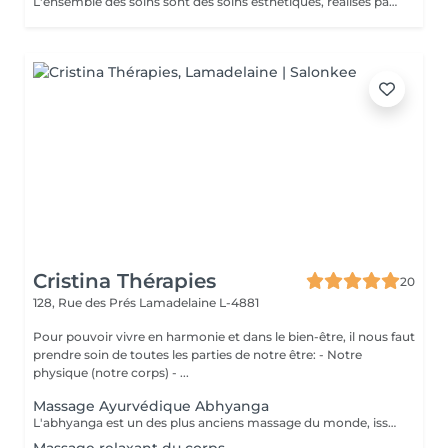
L'ensemble des soins sont des soins esthétiques, réalisés par des esthéticiennes diplômées. Ils n'ont pas de visée médicale et les massages ne sont aucunement sexuels. Vous avez pris rendez-vous dans un institut de beauté. Merci de respecter le personnel
Cristina Thérapies
20
128, Rue des Prés
Lamadelaine L-4881
Pour pouvoir vivre en harmonie et dans le bien-être, il nous faut
prendre soin de toutes les parties de notre être: - Notre
physique (notre corps) - ...
Massage Ayurvédique Abhyanga
L'abhyanga est un des plus anciens massage du monde, issus d'une sagesse indienne de plus de 5000 ans et de sa médecine, l'Ayurveda. Douceur, pressions ciblées et étirements vous invitent au lâcher prise totale. Le massage abhyanga signifie littéralement, massage à l'huile de tout le corps (y compris le cuir chevelu et le visage). C'est nourrissant, cela apaise vos doshas, donne de l'énergie, de l'endurance, du plaisir et du sommeil. La malaxation de la peau augmente sa longévité et nourrit toutes les parties du corps. Augmente la circulation en particulier nerveuse. Le patient est recouvert d'un drap qui sert à découvrir au fur et à mesure les parties à masser. Chaque massage est individualisé selon la prédominance des "doshas" et des déséquilibres du client. Après un massage ayurvédique, on ressent généralement une profonde sensation de détente et de légèreté, accompagnée d'un bien-être global tant physique que mental, grâce à la libération des tensions musculaires, la stimulation de la circulation et l'harmonisation des énergies. Le massage ayurvédique se pratique avec de l'huile, sauf exceptions liées à vos besoins spécifiques, il n'est donc pas nécessaire de porter une tenue particulière. Cependant, il faut prévoir simplement des sous-vêtements confortables et que vous ne craignez pas de tacher avec de l'huile. Prestation proposée uniquement aux dames. Réservation par téléphone au 00352 691 730 824. Paiement sur place en espèces.