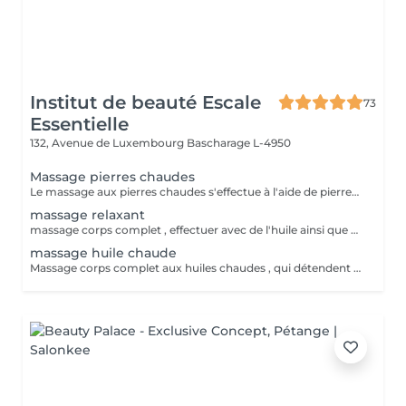
Institut de beauté Escale
73
Essentielle
132, Avenue de Luxembourg
Bascharage L-4950
Massage pierres chaudes
Le massage aux pierres chaudes s'effectue à l'aide de pierres d'origine volcanique et d'huile essentielles, sous l'effet de la chaleur les muscles se détendent et provoque une sensation de bien-être et d'apaisement
massage relaxant
massage corps complet , effectuer avec de l'huile ainsi que des effleurages et des pressions sur des zones de détente.
massage huile chaude
Massage corps complet aux huiles chaudes , qui détendent les muscles et provoque une sensation de bien-être.