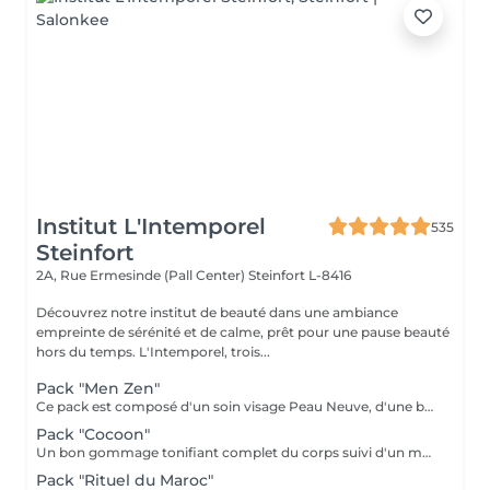
Institut L'Intemporel
535
Steinfort
2A, Rue Ermesinde (Pall Center)
Steinfort L-8416
Découvrez notre institut de beauté dans une ambiance
empreinte de sérénité et de calme, prêt pour une pause beauté
hors du temps. L'Intemporel, trois...
Pack "Men Zen"
Ce pack est composé d'un soin visage Peau Neuve, d'une beauté des pieds et d'un massage "Escale à Marrakech" (1h de massage) Déconnection et expérience sensorielle Pour récupérer un "homme" zen :-)
Pack "Cocoon"
Un bon gommage tonifiant complet du corps suivi d'un massage détente du corps 1h, beauté des pieds et manucure.
Pack "Rituel du Maroc"