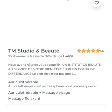
TM Studio & Beauté
56
53, Avenue de la Liberté
Differdange L-4601
Nous avons hâte de vous accueillir ! UN INSTITUT DE BEAUTÉ
AU SERVICE DE VOTRE BIEN-ÊTRE EN PLEIN COEUR DE
DIFFERDANGE Le bien-être n'est pas une q...
Auriculothérapie
Auriculothérapie c'est petites sphères sont placées qui exercent une pression aux points réflexes de l'oreille. Ils peuvent aider à soulager la douleur, l'anxiété, le stress, inconfort, syndrome prémenstruel, entre autres
Auriculothérapie + Massage visage
Massage Relaxant