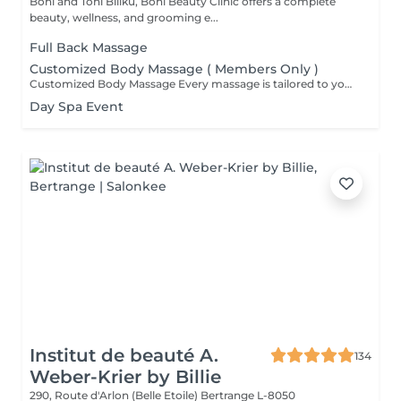
Boni and Toni Blliku, Boni Beauty Clinic offers a complete
beauty, wellness, and grooming e...
Full Back Massage
Customized Body Massage ( Members Only )
Customized Body Massage Every massage is tailored to your individual needs and preferences on the day of your appointment. After a brief consultation, your therapist will customize the treatment to focus on areas of tension, muscle tightness, stress relief, relaxation, or overall well-being. Using personalized techniques and pressure, each session is designed to help reduce tension, improve circulation, ease muscle discomfort, and leave you feeling deeply relaxed and refreshed. Suitable for everyone and fully adapted to your body's needs.
Day Spa Event
Institut de beauté A.
134
Weber-Krier by Billie
290, Route d'Arlon (Belle Etoile)
Bertrange L-8050