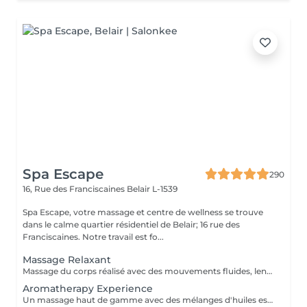
Spa Escape
290
16, Rue des Franciscaines
Belair L-1539
Spa Escape, votre massage et centre de wellness se trouve
dans le calme quartier résidentiel de Belair; 16 rue des
Franciscaines. Notre travail est fo...
Massage Relaxant
Massage du corps réalisé avec des mouvements fluides, lents et enveloppants qui avec une pression légère, vous offrira une détente profonde du corps et de l'esprit. Ce soin commence par un rafraîchissement stimulant des pieds pour favoriser la circulation sanguine et la relaxation. Pression légère à médium
Aromatherapy Experience
Un massage haut de gamme avec des mélanges d'huiles essentielles bio pour vous relaxer et vous revitaliser. Les techniques de massage et les huiles sont soigneusement sélectionnés et adaptés à chaque personne selon vos besoins spécifiques.Ce soin commence par un rafraîchissement stimulant des pieds pour favoriser la circulation sanguine et la relaxation.