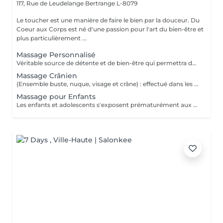
117, Rue de Leudelange
Bertrange L-8079
Le toucher est une manière de faire le bien par la douceur. Du
Coeur aux Corps est né d'une passion pour l'art du bien-être et
plus particulièrement ...
Massage Personnalisé
Véritable source de détente et de bien-être qui permettra de retirer les noeuds musculaires tout en favorisant un état intense de relaxation, des pieds à la tête ou selon vos besoins et envie. Un moment de lâcher prise pour le corps et l'esprit.
Massage Crânien
(Ensemble buste, nuque, visage et crâne) : effectué dans les règles de l'art, le massage crânien possède de nombreuses vertus : il lutte contre la fatigue, il réduit le stress, il atténue les maux de tête, il combat les insomnies et il calme les tensions dans la nuque et le haut du dos. Un beau moment de déconnexion totale, de quoi vous vider complètement la tête.
Massage pour Enfants
Les enfants et adolescents s'exposent prématurément aux agitations du quotidien. Le massage constitue le début d'un apprentissage pour prendre soin de leur corps et de leur bien-être, dès leur plus jeune âge. Il favorise son développement et sa croissance et peut être une source de guérison et d'un bon équilibre pour son organisme. De quoi également lui donner confiance durant cette période de transition vers l'âge adulte.