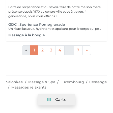
Forts de l'expérience et du savoir-faire de notre maison mère,
présente depuis 1970 au centre-ville et ce à travers 4
générations, nous vous offrons l...
GDC : Sperience Pomegranade
Un rituel luxueux, hydratant et apaisant pour le corps qui peut être personnalisé en fonction des besoins de la peau. La ligne est basée sur la grenade, un ingrédient fantastique,apaisant et antioxydant. Le résultat ? Renouvellement cellulaire, vitalité et hydratation ! POMEGRANATE BODY SCRUB: Avec le gommage corporel à base de poudre et de crème, savourez un rituel d'exfoliation de tout le corps d'une durée de 45 minutes. POMEGRANATE BODY MASSAGE : Massage en position allongée puis en position couchée avec la crème de massage sensoriel. Ce rituel dure 45 minutes. POMEGRANATE BODY WRAP : L'enveloppement est appliqué par des mouvements doux et laissé reposer 20 minutes avant de faire pénétrer le produit par un massage. Le rituel dure 60 minutes. POMEGRANATE RED SERENITY : Un délicieux rituel de 90 minutes alliant le pouvoir des graines de grenade aux puissants effets hydratants de la crème. POMEGRANATE SWEET COCOON : Plongez dans le monde de la grenade Sperience pendant 90 minutes avec ce rituel complet comprenant gommage, massage et enveloppement.
Massage à la bougie
«
1
2
3
4
...
7
»
Salonkee
Massage & Spa
Luxembourg
Cessange
Massages relaxants
Carte