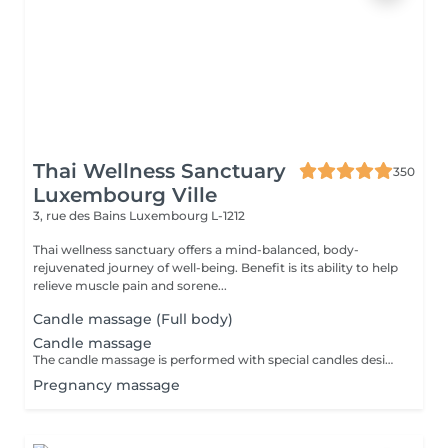
Thai Wellness Sanctuary
350
Luxembourg Ville
3, rue des Bains
Luxembourg L-1212
Thai wellness sanctuary offers a mind-balanced, body-
rejuvenated journey of well-being. Benefit is its ability to help
relieve muscle pain and sorene...
Candle massage (Full body)
Candle massage
The candle massage is performed with special candles designed to be only for massage This massage is perfect for relaxing your back muscles and your skin warming up your body to be deep relaxing by the senses of the smell
Pregnancy massage