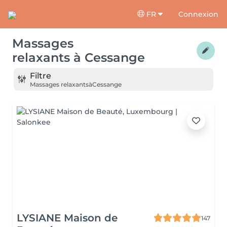
FR
Connexion
Massages
relaxants
à
Cessange
Filtre
Massages relaxants
à
Cessange
LYSIANE Maison de
147