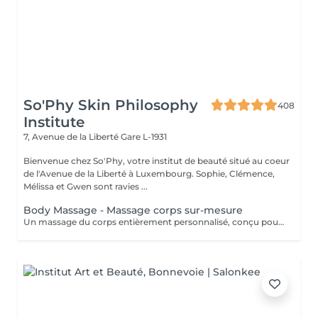
So'Phy Skin Philosophy
408
Institute
7, Avenue de la Liberté
Gare L-1931
Bienvenue chez So'Phy, votre institut de beauté situé au coeur
de l'Avenue de la Liberté à Luxembourg. Sophie, Clémence,
Mélissa et Gwen sont ravies ...
Body Massage - Massage corps sur-mesure
Un massage du corps entièrement personnalisé, conçu pour s'adapter à vos besoins et aux tensions ressenties. Dès votre installation sur une table chauffante, tout est pensé pour favoriser le relâchement et le confort. L'huile utilisée est choisie selon vos préférences pour accompagner ce moment de détente. Grâce à une combinaison de manuvres enveloppantes, de pressions ciblées, d'étirements et de gestes drainants, ce massage agit en profondeur pour libérer les tensions, relâcher les zones contractées et procurer une sensation de légèreté. La pression et le rythme sont ajustés tout au long du soin afin de vous offrir un équilibre entre relaxation et efficacité. Une version adaptée est également proposée pour les femmes enceintes (45 minutes), garantissant un moment de détente en toute sécurité. Un soin idéal pour relâcher les tensions du corps, apaiser l'esprit et retrouver une sensation de bien-être global.