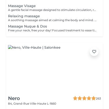
Massage Visage
A gentle facial massage designed to stimulate circulation, relax facial tension and enhance the natural glow of the skin. The treatment can help the face look fresher, more rested and more radiant. Result: relaxed facial features, improved skin freshness and a healthy glow. Recommended frequency: once a week or every 2 weeks.
Relaxing massage
A soothing massage aimed at calming the body and mind. Gentle, flowing movements help reduce stress, ease muscular tension and create a deep sense of relaxation. Result: improved well-being, reduced stress and a peaceful, rebalanced feeling. Recommended frequency: once a week or as often as needed for relaxation.
Massage Nuque & Dos
Free your neck, free your day! Focused treatment to ease tightness, tension headaches, and stiffness in the neck and shoulders. You work in the office, spending long hours at a desk or looking at screens. THIS MASSAGE IS FOR YOU! Restores movement and reduces pain.
Nero
263
84, Grand-Rue
Ville-Haute L-1660