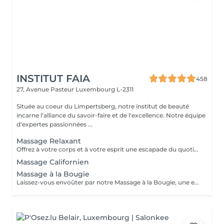
INSTITUT FAIA
458
27, Avenue Pasteur
Luxembourg L-2311
Située au coeur du Limpertsberg, notre institut de beauté
incarne l'alliance du savoir-faire et de l'excellence. Notre équipe
d'expertes passionnées ...
Massage Relaxant
Offrez à votre corps et à votre esprit une escapade du quotidien avec notre Massage Relaxant. Conçu pour apaiser les muscles tendus et l'esprit agité, ce massage est une invitation à la tranquillité. Les gestes doux et enveloppants vous plongent dans un état de détente profonde, éliminant le stress et favorisant une relaxation totale. Laissez-vous dorloter, ressourcez-vous et repartez avec un sourire apaisé.
Massage Californien
Massage à la Bougie
Laissez-vous envoûter par notre Massage à la Bougie, une expérience sensorielle unique. La chaleur douce et apaisante de la cire fondue associée à des mouvements délicats vous transporte dans un cocon de relaxation. Vos sens seront comblés par les parfums apaisants de nos bougies spécialement conçues. Plongez dans un état de béatitude et ressortez avec une peau soyeuse et un esprit apaisé.