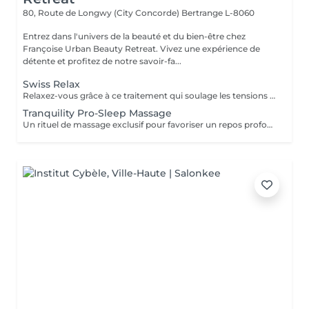
80, Route de Longwy (City Concorde)
Bertrange L-8060
Entrez dans l'univers de la beauté et du bien-être chez
Françoise Urban Beauty Retreat. Vivez une expérience de
détente et profitez de notre savoir-fa...
Swiss Relax
Relaxez-vous grâce à ce traitement qui soulage les tensions pour un dos parfaitement détendu.
Tranquility Pro-Sleep Massage
Un rituel de massage exclusif pour favoriser un repos profond du corps et de lesprit. Les effets positifs relaxants et anti-stress du «tranquility Blend» sont augmentés par les techniques du modelage exclusif, inspiré par layurvéda du Kérala et le rituel de massage traditionnel indonésien «Sea malay», intéressant pour ses vertus sur le système nerveux et lesprit. Tranquility Pro-Sleep Massage, aide le corps à récupérer des situations de stress et améliore la qualité du repos et du sommeil.