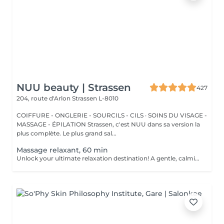
NUU beauty | Strassen
427
204, route d'Arlon
Strassen L-8010
COIFFURE - ONGLERIE - SOURCILS - CILS · SOINS DU VISAGE -
MASSAGE - ÉPILATION Strassen, c'est NUU dans sa version la
plus complète. Le plus grand sal...
Massage relaxant, 60 min
Unlock your ultimate relaxation destination! A gentle, calming experience designed to soothe the nervous system and melt away daily stress. Long, flowing strokes, soft pressure, and calming aromas help you drift into deep relaxation and leave you feeling refreshed, rebalanced, and renewed. Age restrictions: there are no age restrictions for this procedure. Post procedure recommendations: do not do sport and any sharp movements 2-3 hours after the procedure. Frequency: 1-2 times per week, 10 times in total. Repeat once in 3-6 months.