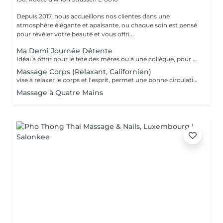
Depuis 2017, nous accueillons nos clientes dans une
atmosphère élégante et apaisante, ou chaque soin est pensé
pour révéler votre beauté et vous offri...
Ma Demi Journée Détente
Idéal à offrir pour le fete des mères ou à une collègue, pour un anniversaire, pour faire se faire plaisir et se détendre tout simplement. Il contient les soins suivants : Un massage relaxant de 60 min pour le corps + Soin du visage MosaïqueModelante+ spa paraffine les mains + spa paraffine les pieds
Massage Corps (Relaxant, Californien)
vise à relaxer le corps et l'esprit, permet une bonne circulation des flux sanguins et énergétiques dans le corps, assouplit les muscles, tonifie la peau.
Massage à Quatre Mains