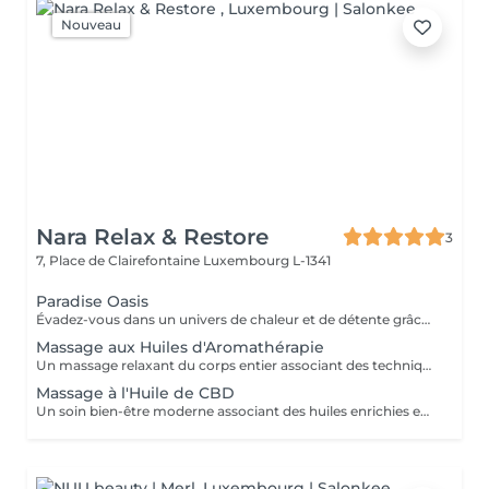
Nouveau
Nara Relax & Restore
3
7, Place de Clairefontaine
Luxembourg L-1341
Paradise Oasis
Évadez-vous dans un univers de chaleur et de détente grâce à ce rituel bien-être luxueux. Associant un Massage aux Pierres Chaudes de 90 minutes à une Réflexologie Plantaire Thaïlandaise de 30 minutes, ce forfait aide à relâcher les tensions profondes, stimuler la circulation et rétablir l'équilibre du corps. Comprend : Massage aux Pierres Chaudes 90 min Réflexologie Plantaire Thaïlandaise 30 min
Massage aux Huiles d'Aromathérapie
Un massage relaxant du corps entier associant des techniques de massage douces à une sélection d'huiles essentielles aromatiques. Les parfums apaisants et les mouvements fluides aident à relâcher les tensions musculaires, réduire le stress, apaiser l'esprit et favoriser un profond sentiment de bien-être.
Massage à l'Huile de CBD
Un soin bien-être moderne associant des huiles enrichies en CBD de qualité à des techniques de massage relaxantes. Idéal pour celles et ceux qui souhaitent s'accorder une pause loin du rythme effréné du quotidien, ce soin aide à détendre les muscles et procure une agréable sensation de confort physique.