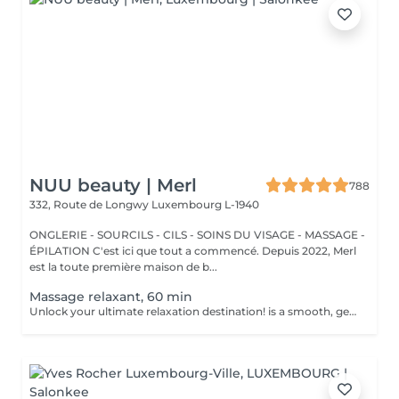
NUU beauty | Merl
788
332, Route de Longwy
Luxembourg L-1940
ONGLERIE - SOURCILS - CILS - SOINS DU VISAGE - MASSAGE -
ÉPILATION C'est ici que tout a commencé. Depuis 2022, Merl
est la toute première maison de b...
Massage relaxant, 60 min
Unlock your ultimate relaxation destination! is a smooth, gentle treatment that relieves muscular tension, increases circulation, and promotes a general sense of relaxation. Benefits of getting a relaxing massage: - improves sleep - reduce stress - eases muscle tension How is a relaxing massage done? - head and neck are massaged - shoulders and back are massaged - hands and arms are massaged - feet and legs are massaged - belly is massaged Age restrictions: there are no age restrictions for this procedure. Post procedure recommendations: do not do sport and any sharp movements 2-3 hours after the procedure. Frequency: 1-2 times per week, 10 times in total. Repeat once in 3-6 months.