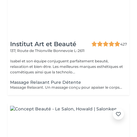
Institut Art et Beauté
427
137, Route de Thionville
Bonnevoie L-2611
Isabel et son équipe conjuguent parfaitement beauté,
relaxation et bien-être. Les meilleures marques esthétiques et
cosmétiques ainsi que la technolo...
Massage Relaxant Pure Détente
Massage Relaxant. Un massage conçu pour apaiser le corps et l'esprit, soulager les tensions et vous offrir un moment de pure détente pour homme et femme, Détente Musculaire : Les mouvements doux et enveloppants relâchent les tensions accumulées, offrant une sensation de légèreté et de bien-être physique. Revitalisation de l'Esprit : Un massage relaxant aide à clarifier les pensées et à retrouver une paix intérieure, indispensable pour affronter le quotidien avec sérénité. Réduction du Stress : Les massages relaxants permettent de diminuer les niveaux de stress en induisant une profonde relaxation et en équilibrant les émotions. Amélioration du Sommeil : En relaxant les muscles et en calmant l'esprit, ces massages favorisent un sommeil réparateur et de meilleure qualité. Praticiennes Qualifiées : Sont spécialisés dans les techniques de relaxation pour vous offrir une expérience relaxante. Ambiance Apaisante : Profitez d'un environnement calme idéal pour une évasion . Adapté à Tous : Que vous soyez un homme ou une femme, nos massages sont personnalisés pour répondre à vos besoins spécifiques. Accordez-vous un moment de paix et de détente car personne ne le mérite plus que vous.