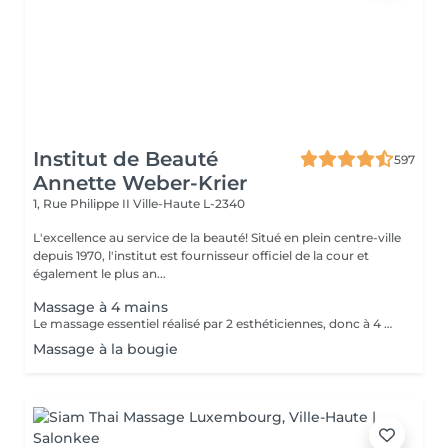
Institut de Beauté
597
Annette Weber-Krier
1, Rue Philippe II
Ville-Haute L-2340
L'excellence au service de la beauté! Situé en plein centre-ville
depuis 1970, l'institut est fournisseur officiel de la cour et
également le plus an...
Massage à 4 mains
Le massage essentiel réalisé par 2 esthéticiennes, donc à 4 mains est un massage du corps complet aux huiles essentielles, qui apporte une profonde relaxation. C'est une technique favorisant la circulation énergétique et qui réactive le métabolisme. C'est un massage où on retrouve le plaisir de donner et de recevoir. En fait c'est un mélange de différentes techniques : californienne, quant au rythme, la fluidité, manoeuvres enveloppantes, et suédoise, travail précis sur les différentes parties du corps.
Massage à la bougie