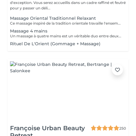
d'exception. Vous serez accueillis dans un cadre raffiné et feutré
pour y passer un déli...
Massage Oriental Traditionnel Relaxant
Ce massage inspiré de la tradition orientale travaille l'ensemble du corps avec de l'huile d'argon chauffée et délicatement parfumée. Les mains expertes de la praticienne insistent sur les points de tensions pour éliminer toxines et douleurs musculaire, et vous procurer un état de bien-être.
Massage 4 mains
Un massage à quatre mains est un véritable duo entre deux praticiens, les mêmes régions sont massées simultanément : Ils travaillent en harmonie et en synergie totale sur les mêmes zones du corps au même moment, et en synchronisant leurs mouvements de façon très précise.
Rituel De L'Orient (Gommage + Massage)
Françoise Urban Beauty
250
Retreat