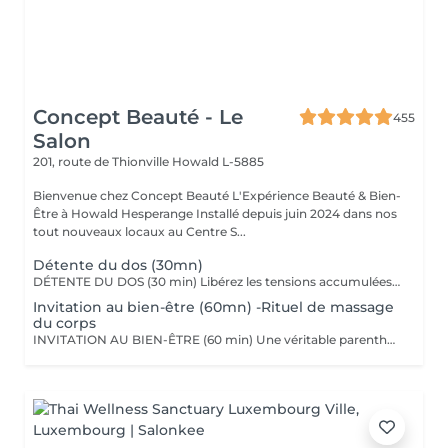
Concept Beauté - Le
455
Salon
201, route de Thionville
Howald L-5885
Bienvenue chez Concept Beauté L'Expérience Beauté & Bien-
Être à Howald Hesperange Installé depuis juin 2024 dans nos
tout nouveaux locaux au Centre S...
Détente du dos (30mn)
DÉTENTE DU DOS (30 min) Libérez les tensions accumulées avec ce massage ciblé du dos, des épaules et de la nuque. Grâce à des manuvres profondes et enveloppantes, ce soin soulage les tensions musculaires, améliore la circulation et procure une sensation immédiate de relaxation. Nous utilisons les huiles aromatiques Comfort Zone, riches en extraits naturels apaisants, pour nourrir la peau tout en offrant un véritable moment de lâcher-prise. Comfort Zone, marque italienne de soins haut de gamme, allie science et nature pour offrir des produits efficaces, sensoriels et respectueux de l'environnement. Formulés avec des ingrédients d'origine naturelle et issus de l'agriculture régénérative, sans silicones ni parabènes, leurs produits garantissent une expérience bien-être complète, tout en respectant votre peau et la planète.
Invitation au bien-être (60mn) -Rituel de massage
du corps
INVITATION AU BIEN-ÊTRE (60 min) Une véritable parenthèse de relaxation avec un massage complet du corps qui harmonise les énergies et procure une détente profonde. Grâce à des mouvements fluides et enveloppants, ce soin relâche les tensions musculaires, apaise le mental et redonne vitalité et sérénité. Nous utilisons les huiles et baumes sensoriels Comfort Zone, enrichis en huiles essentielles et ingrédients issus de l'agriculture régénérative, pour une expérience à la fois relaxante et écoresponsable.