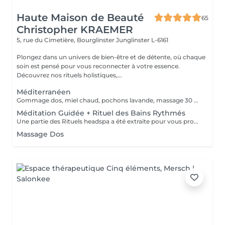
Haute Maison de Beauté
65
Christopher KRAEMER
5, rue du Cimetière, Bourglinster
Junglinster L-6161
Plongez dans un univers de bien-être et de détente, où chaque
soin est pensé pour vous reconnecter à votre essence.
Découvrez nos rituels holistiques,...
Méditerranéen
Gommage dos, miel chaud, pochons lavande, massage 30 minutes
Méditation Guidée + Rituel des Bains Rythmés
Une partie des Rituels headspa a été extraite pour vous proposer cette formule courte de 20 min, afin de lâcher tout votre stress et de réguler vos émotions. Le bac à shampooing est rempli d'eau à 39°C, avec une synergie d'huiles essentielles spécifiques, en continu, à l'aide d'un bol pendant ces 20 min, l'eau aromatique est versée sur votre tête, et pendant ce temps, nous faisons un court exercice de sophrologie afin de vous mettre en pleine réceptivité pour continuer avec une méditation guidée. Un moment très relaxant et ressourçant
Massage Dos