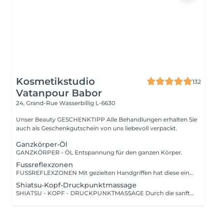
Kosmetikstudio
132
Vatanpour Babor
24, Grand-Rue
Wasserbillig L-6630
Unser Beauty GESCHENKTIPP Alle Behandlungen erhalten Sie
auch als Geschenkgutschein von uns liebevoll verpackt.
Ganzkörper-Öl
GANZKÖRPER - ÖL Entspannung für den ganzen Körper.
Fussreflexzonen
FUSSREFLEXZONEN Mit gezielten Handgriffen hat diese eine wohltuende Wirkung. Ob gestresst, müde oder einfach nur ein langer Tag in hohen Schuhen.
Shiatsu-Kopf-Druckpunktmassage
SHIATSU - KOPF - DRUCKPUNKTMASSAGE Durch die sanfte Stimulation bestimmter Druckpunkte und Energiebahnen werden Blockaden gelöst und der Energiefluss im Körper wiederhergestellt.