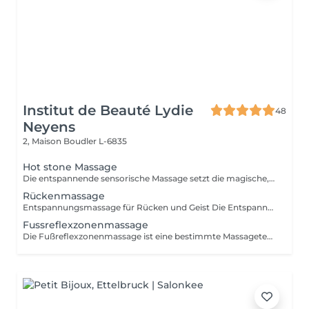
Institut de Beauté Lydie
48
Neyens
2, Maison
Boudler L-6835
Hot stone Massage
Die entspannende sensorische Massage setzt die magische, wohltuende Synergie frei, die sich entfaltet, wenn die Hände mit den warmen Steinen zusammenarbeiten. Eine Reise in tiefe mentale und muskuläre Entspannung, die beruhigt und revitalisiert. Das seit langem praktizierte Verfahren weckt unsere Sinne, fördert Vitalität und Wohlbefinden.
Rückenmassage
Entspannungsmassage für Rücken und Geist Die Entspannungsmassage mit ätherischen Ölen spricht, neben dem Lösen von körperlichen Spannungen, durch den angenehmen Duft unseren Geruchssinn an und lässt uns mit Unterstützung von sanfter Entspannungsmusik zur Ruhe finden.
Fussreflexzonenmassage
Die Fußreflexzonenmassage ist eine bestimmte Massagetechnik, bei der man spezielle Bereiche der Fußsohle die sogenannten Fußreflexzonen massiert. Örtlich verbessert dies die Durchblutung des Fußes. Erdung, Wohlbefinden, Lebensqualität: Die Füße - unsere Wurzeln - zeigen wie und wo wir stehen. Ziel der Reflexzonenmassage ist es, den Körper ins Gleichgewicht zu bringen und Selbstheilungskräfte zu mobilisieren. Anwendungsbeispiele: Stress, Erschöpfung, Burnout, Verdauungsprobleme, Kopfschmerzen.