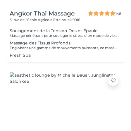
Angkor Thai Massage
148
3, rue de l'École Agricole
Ettelbruck 9016
Soulagement de la Tension Dos et Épaule
Massage pénétrant pour soulager le stress d'un mode de vie trépidant ciblant les zones à problèmes de tension et des tissus et muscles conjonctifs du dos raides ou tendus.
Massage des Tissus Profonds
Englobant une gamme de mouvements puissants, ce massage revigorant combine un massage suédois classique avec des techniques de compression et de points de déclenchement pour réduire la douleur. Réchauffant le corps, il stimule les muscles des cuisses, des épaules, des bras et du dos. Idéal pour les sportifs et les personnes souffrant de tensions
Fresh Spa