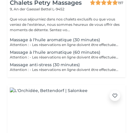
Chalets Petry Massages
197
9, An der Gaessel
Bettel L-9452
Que vous séjourniez dans nos chalets exclusifs ou que vous
veniez de l'extérieur, nous sommes heureux de vous offrir des
moments de détente. Sentez-vo...
Massage à l'huile aromatique (30 minutes)
Attention : - Les réservations en ligne doivent être effectuées au moins 24 heures à l'avance. - Si vous souhaitez réserver un massage à court terme (moins de 24 heures à l'avance), veuillez appeler le +49 173 390 20 62. - Si vous devez annuler le massage, nous vous demandons de le faire au moins 24 heures à l'avance, sinon nous devrons facturer 70 % du prix des massages. - Les employés et les horaires peuvent être adaptés si nécessaire, après consultation avec vous. Ce massage permet d'atteindre un état particulier de relaxation en combinant un massage du corps efficace et doux aux huiles chaudes. Les ingrédients purs et naturels des huiles essentielles pénètrent dans les couches profondes de la peau et stimulent en fonction le système.
Massage à l'huile aromatique (60 minutes)
Attention : - Les réservations en ligne doivent être effectuées au moins 24 heures à l'avance. - Si vous souhaitez réserver un massage à court terme (moins de 24 heures à l'avance), veuillez appeler le +49 173 390 20 62. - Si vous devez annuler le massage, nous vous demandons de le faire au moins 24 heures à l'avance, sinon nous devrons facturer 70 % du prix des massages. - Les employés et les horaires peuvent être adaptés si nécessaire, après consultation avec vous. Ce massage permet d'atteindre un état particulier de relaxation en combinant un massage du corps efficace et doux aux huiles chaudes. Les ingrédients purs et naturels des huiles essentielles pénètrent dans les couches profondes de la peau et stimulent en fonction le système.
Massage anti-stress (30 minutes)
Attention : - Les réservations en ligne doivent être effectuées au moins 24 heures à l'avance. - Si vous souhaitez réserver un massage à court terme (moins de 24 heures à l'avance), veuillez appeler le +49 173 390 20 62. - Si vous devez annuler le massage, nous vous demandons de le faire au moins 24 heures à l'avance, sinon nous devrons facturer 70 % du prix des massages. Le massage anti-stress se caractérise par l'exécution de mouvements caressants et rythmiques des mains sur les différentes parties du corps. Grâce aux différentes techniques de massage les muscles se détendent et le stress se réduit considérablement.