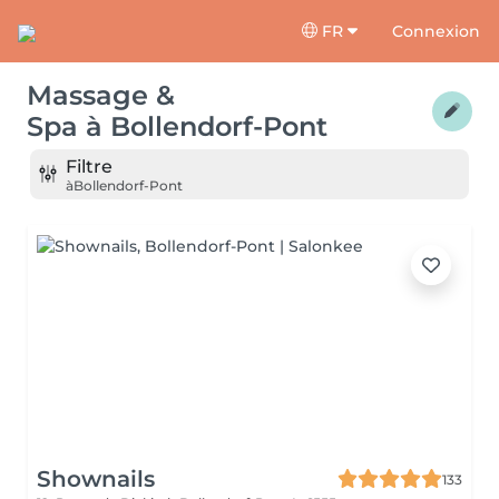
FR
Connexion
Massage &
Spa
à
Bollendorf-Pont
Filtre
à
Bollendorf-Pont
Shownails
133