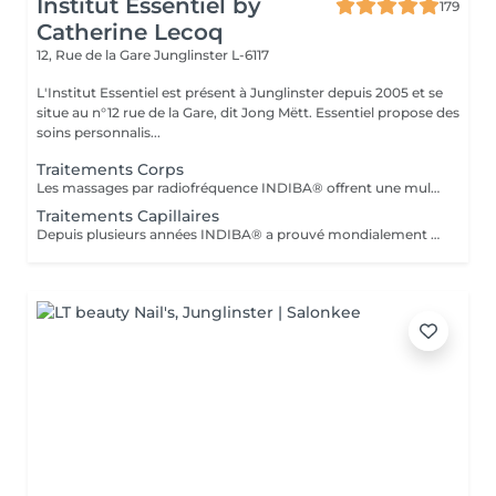
Institut Essentiel by
179
Catherine Lecoq
12, Rue de la Gare
Junglinster L-6117
L'Institut Essentiel est présent à Junglinster depuis 2005 et se
situe au n°12 rue de la Gare, dit Jong Mëtt. Essentiel propose des
soins personnalis...
Traitements Corps
Les massages par radiofréquence INDIBA® offrent une multitudes de bienfaits. De la relaxation au massage anti-cellulite et raffermissant, INDIBA® traite en douceur et efficacement. L'action en profondeur de la technologie de radiofréquence stimule la production de collagène, améliore le tonus musculaire et la circulation sanguine et renforce les défenses naturelles de la peau. Dès le premier massage vous ressentirez la différence et constater les premiers effets. Pour vous informer sur les effets et les traitements avec la méthode INDIBA® vous pouvez réserver un rendez-vous informatif. Le traitement ne convient pas si vous: - êtes en ceinte - portez un pacemaker - souffrez de thrombose, phlébite - troubles vasculaires graves - êtes traité pour un cancer (demandez avis médical)
Traitements Capillaires
Depuis plusieurs années INDIBA® a prouvé mondialement son efficacité à lutter contre la dégénérescence cellulaire (vieillissement cellulaire). La technologie de INDIBA® Haiwave a été spécifiquement conçue pour traiter le problème de la chute des cheveux du au vieillissement ou en raison de problèmes hormonaux. En activant la micro circulation, les racines des cheveux sont intensément nourries en oxygène et peuvent se régénérer très rapidement. Le poil sort ainsi de sa phase de repos et peut repousser. Progressivement (à p.de 4 séances) les premiers cheveux sont visibles. Le traitement doit impérativement se réaliser 3-4 fois par semaines sur une durée de 1mois (revitalisation, cheveux fins, prévention anti-chute) ou 2 mois pour la perte de cheveux et calvitie. Nous proposons un forfait de 12 séances avec une remise immédiate de 15%. 1 à 2 cure de 12 séances sont conseillés à intervalle de 4-6 semaines. N'hésitez pas à nous contacter pour plus d'information ou réserver votre séance d'information (gratuite) en ligne.