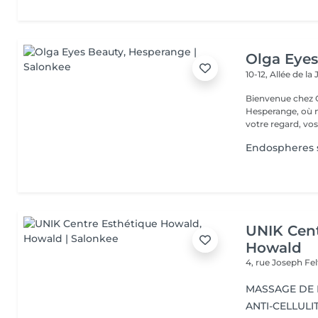
Olga Eyes
10-12, Allée de l
Bienvenue chez O
Hesperange, où n
votre regard, vos
Endospheres s
UNIK Cent
Howald
4, rue Joseph Fe
MASSAGE DE
ANTI-CELLULI