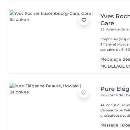
Yves Roc
Gare
33, Avenue de la
Stephanie (respo
Tiffany et Morgan
semaine de 9h30 
Modelage des
MODELAGE CO
Pure Elé
276, route de Thi
Au coeur d'Howal
de beauté où l'é
chaleureuse et at
Massage | Do