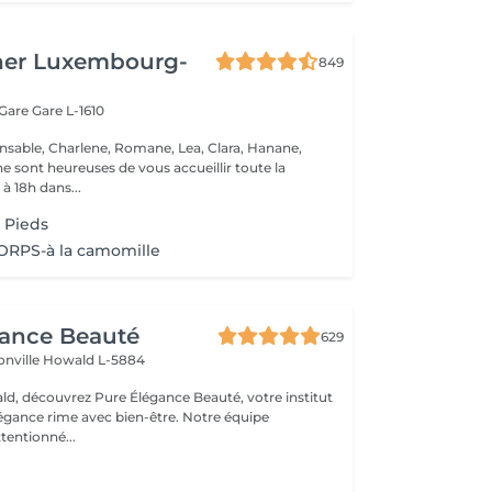
her Luxembourg-
849
 Gare
Gare L-1610
nsable, Charlene, Romane, Lea, Clara, Hanane,
e sont heureuses de vous accueillir toute la
à 18h dans...
 Pieds
RPS-à la camomille
gance Beauté
629
onville
Howald L-5884
d, découvrez Pure Élégance Beauté, votre institut
légance rime avec bien-être. Notre équipe
tentionné...
s