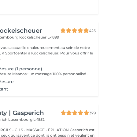
ockelscheuer
425
ettembourg
Kockelscheuer L-1899
vous accueille chaleureusement au sein de notre
CK Sportcenter à Kockelscheuer. Pour vous offrir le
.
esure (1 personne)
Le Massage Sur Mesure Maanos : un massage 100% personnalisé en fonction de vos besoins et de vos envies !
Mesure
xant
y | Gasperich
379
erich
Luxembourg L-1552
 - CILS - MASSAGE - ÉPILATION Gasperich est
et ceux qui savent ce dont ils ont besoin et veulent en