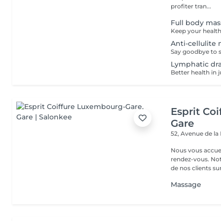
profiter tran...
Full body ma
Anti-cellulit
Lymphatic dr
Esprit Co
Gare
52, Avenue de la
Nous vous accuei
rendez-vous. Not
de nos clients sur 
Massage