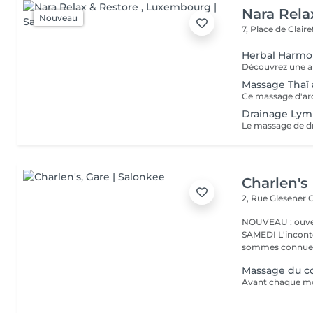
Nara Rela
Nouveau
7, Place de Clair
Herbal Harm
Massage Thaï
Drainage Lym
Charlen's
2, Rue Glesener
G
NOUVEAU : ouver
SAMEDI L'incontournable institut de beauté à Luxembourg. Nous
sommes connues 
Massage du co