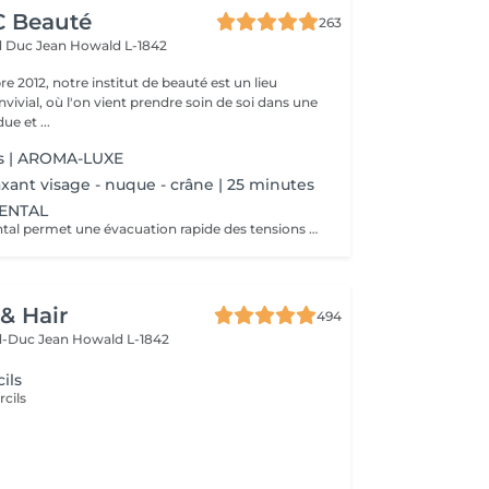
CC Beauté
263
d Duc Jean
Howald L-1842
 2012, notre institut de beauté est un lieu
vivial, où l'on vient prendre soin de soi dans une
e et ...
s | AROMA-LUXE
xant visage - nuque - crâne | 25 minutes
IENTAL
Le massage oriental permet une évacuation rapide des tensions nerveuses et des toxines, délie et assouplit les muscles, vous allez plonger dans un état de relaxation intense.
 & Hair
494
d-Duc Jean
Howald L-1842
ils
rcils