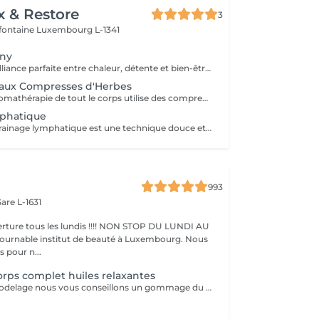
x & Restore
3
efontaine
Luxembourg L-1341
ony
Découvrez une alliance parfaite entre chaleur, détente et bien-être thaïlandais traditionnel. Ce soin luxueux débute par un massage aux compresses d'herbes thaïlandaises utilisant des pochons d'herbes chauffés à la vapeur pour détendre les muscles et favoriser une profonde relaxation, suivi d'une séance revitalisante de réflexologie plantaire thaïlandaise. Comprend : Massage aux compresses d'herbes thaïlandaises 90 min Réflexologie plantaire thaïlandaise 30 min Durée totale : 120 min Une expérience de bien-être profondément relaxante conçue pour rétablir l'équilibre, soulager les tensions et vous procurer une sensation de fraîcheur et de sérénité.
 aux Compresses d'Herbes
Ce massage d'aromathérapie de tout le corps utilise des compresses chaudes remplies d'un mélange d'herbes et a un effet calmant. Deux compresses seront fournis pour être ramenés à la maison après le massage.
phatique
Le massage de drainage lymphatique est une technique douce et rythmée qui stimule le système lymphatique, contribuant à l'élimination des toxines, à la réduction des gonflements et à la promotion d'une relaxation et d'un bien-être général.
993
are L-1631
ture tous les lundis !!!! NON STOP DU LUNDI AU
pour n...
rps complet huiles relaxantes
Avant chaque modelage nous vous conseillons un gommage du corps peau de velours qui rendra votre peau toute douce. Le modelage est réalise par des personnes diplômées