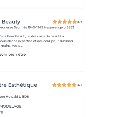
 Beauty
169
a Jeunesse Sacrifiée 1940-1945
Hesperange L-5863
lga Eyes Beauty, votre oasis de beauté à
ous allions expertise et douceur pour sublimer
 mains, vos p...
oin bien être
re Esthétique
148
lten
Howald L-1508
 MODELAGE
TE