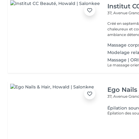
Institut 
37, Avenue Gran
Créé en septembre
chaleureux et con
ambiance détendu
Massage corp
Modelage rela
Massage | OR
Ego Nails
37, Avenue Gran
Épilation sourc
Épilation des sou