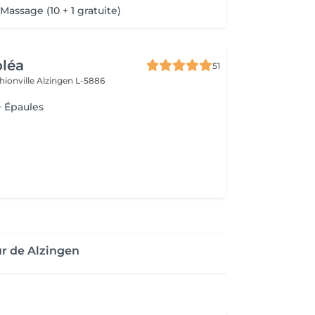
ssage (10 + 1 gratuite)
oléa
51
hionville
Alzingen L-5886
 Épaules
r de Alzingen