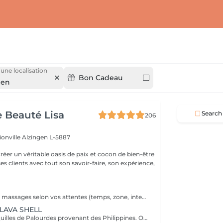
 une localisation
Bon Cadeau
gen
e Beauté Lisa
Search
206
ionville
Alzingen L-5887
créer un véritable oasis de paix et cocon de bien-être
 ses clients avec tout son savoir-faire, son expérience,
Personnalisez les massages selon vos attentes (temps, zone, intensité) et choisissez votre arôme YON-KA pour trouver un moment de détente dédié qu'à vous-mêmes
LAVA SHELL
Massage aux coquilles de Palourdes provenant des Philippines. Oubliez l'âge de pierre...vous allez ressentir les bienfaits d'un massage aux pierres chaudes aux avantages des coquilles: - Temps d'utilisation 10 à 12 fois plus longue pour 100% de contact avec le client (pas d'échange de pierres, transmission de chaleur continue, pas de risque de brûlures pour une relaxation maximale