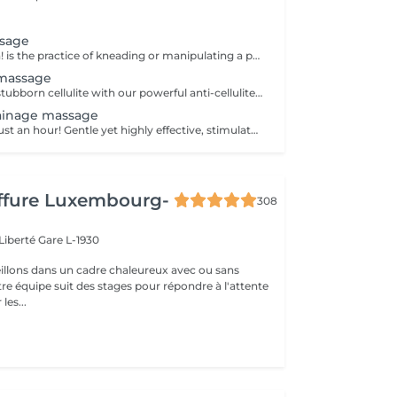
ssage
Keep your health! is the practice of kneading or manipulating a person's muscles and other soft-tissue in order to reduce stress, reduce muscle pain, increase relaxation and improve the work of the immune system. Age restrictions: there are no age restrictions for this procedure. Post procedure recommendations: do not do sport and any sharp movements 2-3 hours after the procedure. Frequency: 1-2 times per week, 10 times in total. Repeat once in 3-6 months.
e massage
Say goodbye to stubborn cellulite with our powerful anti-cellulite massage! This intensive treatment uses firm, targeted techniques to stimulate circulation, break down fat deposits, and smooth the skin's texture. By enhancing lymphatic flow and increasing metabolism, it visibly reduces the appearance of dimples and improves overall skin tone. Ideal as part of a body contouring plan. Age restrictions: recommended to do from 16 years. Post procedure recommendations: do not do sport and any sharp movements for 2-3 hours after the procedure. Frequency: 2-3 times per week, 10 times in total. Repeat once in 3-6 months.
ainage massage
Better health in just an hour! Gentle yet highly effective, stimulates the body's lymphatic system to flush out toxins, reduce swelling, and enhance immunity. This technique uses light, rhythmic strokes to encourage natural drainage, making it perfect for reducing bloating, post-surgery care, and improving skin tone. A go-to for detox and wellness. Age restrictions: there are no age restrictions for this procedure. Post procedure recommendations: do not do sport and any sharp movements 2-3 hours after the procedure. Frequency: 1-2 times per week, 10 times in total. Repeat once in 3-6 months.
iffure Luxembourg-
308
 Liberté
Gare L-1930
llons dans un cadre chaleureux avec ou sans
re équipe suit des stages pour répondre à l'attente
les...