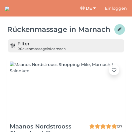
DE
Einloggen
Rückenmassage
in
Marnach
Filter
Rückenmassage
in
Marnach
Maanos Nordstrooss
127