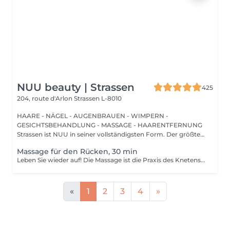
NUU beauty | Strassen
425
204, route d'Arlon
Strassen L-8010
HAARE - NÄGEL - AUGENBRAUEN - WIMPERN -
GESICHTSBEHANDLUNG - MASSAGE - HAARENTFERNUNG
Strassen ist NUU in seiner vollständigsten Form. Der größte
Sal...
Massage für den Rücken, 30 min
Leben Sie wieder auf! Die Massage ist die Praxis des Knetens oder Manipulierens der Muskeln und anderer Weichteile einer Person, um Stress zu reduzieren, Muskelschmerzen zu lindern, die Entspannung zu fördern und die Funktion des Immunsystems zu verbessern. Vorteile einer Rückenmassage für die Gesundheit: - reduziert Stress - entspannend - verbessert die Durchblutung - verbessert das Immunsystem des Körpers Wie wird die Rückenmassage für die Gesundheit durchgeführt? - Kopf und Nacken werden massiert - Schultern und Rücken werden massiert - Hände und Arme werden massiert Altersbeschränkungen: es gibt keine Altersbeschränkungen für dieses Verfahren. Empfehlungen nach dem Eingriff: nach dem Eingriff 2-3 Stunden keinen Sport und plötzliche Bewegungen machen. Frequenz: 1-2 Mal pro Woche, insgesamt 10 Mal. Wiederholen Sie den Eingriff alle 3-6 Monate.
«
1
2
3
4
»