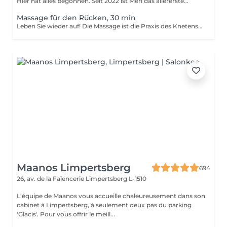
Hier hat alles begonnen. Seit 2022 ist Merl das allererste
Zuhause der ...
Massage für den Rücken, 30 min
Leben Sie wieder auf! Die Massage ist die Praxis des Knetens oder Manipulierens der Muskeln und anderer Weichteile einer Person, um Stress zu reduzieren, Muskelschmerzen zu lindern, die Entspannung zu fördern und die Funktion des Immunsystems zu verbessern. Vorteile einer Rückenmassage für die Gesundheit: - reduziert Stress - entspannend - verbessert die Durchblutung - verbessert das Immunsystem des Körpers Wie wird die Rückenmassage für die Gesundheit durchgeführt? - Kopf und Nacken werden massiert - Schultern und Rücken werden massiert - Hände und Arme werden massiert Altersbeschränkungen: es gibt keine Altersbeschränkungen für dieses Verfahren. Empfehlungen nach dem Eingriff: nach dem Eingriff 2-3 Stunden keinen Sport und plötzliche Bewegungen machen. Frequenz: 1-2 Mal pro Woche, insgesamt 10 Mal. Wiederholen Sie den Eingriff alle 3-6 Monate.
Maanos Limpertsberg
694
26, av. de la Faïencerie
Limpertsberg L-1510
L'équipe de Maanos vous accueille chaleureusement dans son
cabinet à Limpertsberg, à seulement deux pas du parking
'Glacis'. Pour vous offrir le meill...