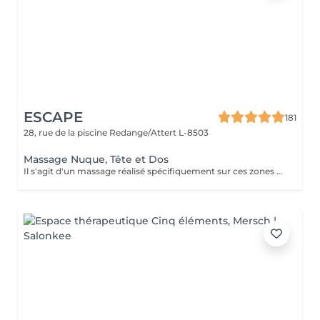
ESCAPE
181
28, rue de la piscine
Redange/Attert L-8503
Massage Nuque, Tête et Dos
Il s'agit d'un massage réalisé spécifiquement sur ces zones avec une certaine pression. Cette thérapie manuelle est indiquée pour des personnes qui travaillent la plupart du temps en position assise. BÉNÉFICES DU MASSAGE NUQUE, TÊTE ET DOS Promeut le bien-être en général et diminue les tensions dans toute la zone postérieure du corps. Aide à l'amplitude des mouvements. Améliore le repos. Offrez à votre corps de l'attention pour mieux continuer les longues journées de travail avec motivation et volonté.