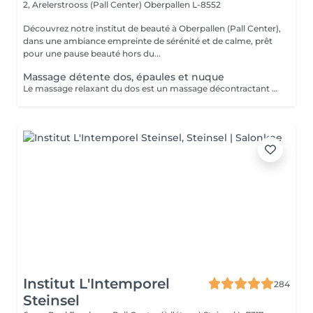
2, Arelerstrooss (Pall Center)
Oberpallen L-8552
Découvrez notre institut de beauté à Oberpallen (Pall Center),
dans une ambiance empreinte de sérénité et de calme, prêt
pour une pause beauté hors du...
Massage détente dos, épaules et nuque
Le massage relaxant du dos est un massage décontractant englobant le dos, les cervicales et la nuque. Les muscles du dos, particulièrement sollicités pour tenir le corps droit, sont décontractés en profondeur lors de ce massage. Huile chaude aromatique.
Institut L'Intemporel
284
Steinsel