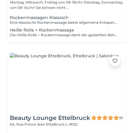
Montag, Mittwoch, Freitag von 08-18Uhr Dienstag, Donnerstag
von 08-14Uhr! Sie können nicht ...
Rückenmassagen Klassisch
Eine klassische Rückenmassage bietet allgemeine Entspannung , Dehnung und Lockerung der Nacken, Schulter und Rückenmuskulatur
Heiße Rolle + Rückenmassage
Die Heiße Rolle + Rückenmassage dient der geziehlten Behandlung von Muskel und Verspannungsschmerzen. Durch die feuchte Wärme wirkt sie intensiver und lößt Atemprobleme bei Erkältung durch verschiedene Öle !
Beauty Lounge Ettelbruck
97
5A, Rue Prince Jean
Ettelbruck L-9052