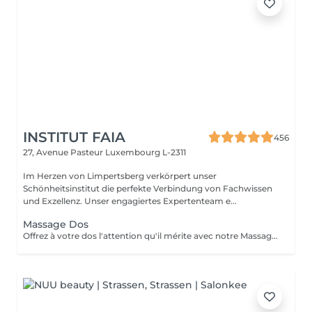
INSTITUT FAIA
456
27, Avenue Pasteur
Luxembourg L-2311
Im Herzen von Limpertsberg verkörpert unser
Schönheitsinstitut die perfekte Verbindung von Fachwissen
und Exzellenz. Unser engagiertes Expertenteam e...
Massage Dos
Offrez à votre dos l'attention qu'il mérite avec notre Massage du Dos. Une expérience qui cible spécifiquement les tensions accumulées dans la zone du dos, ce massage est un remède apaisant pour le stress et les douleurs musculaires. Nos thérapeutes experts utilisent des techniques spécialisées pour relâcher les nuds de tension, améliorer la circulation sanguine et rétablir le bien-être de votre dos. Laissez les soucis et les tensions s'envoler pendant que vous vous abandonnez à une oasis de relaxation. Redécouvrez la légèreté et le confort de votre dos, réservez votre séance dès aujourd'hui pour une détente totale.