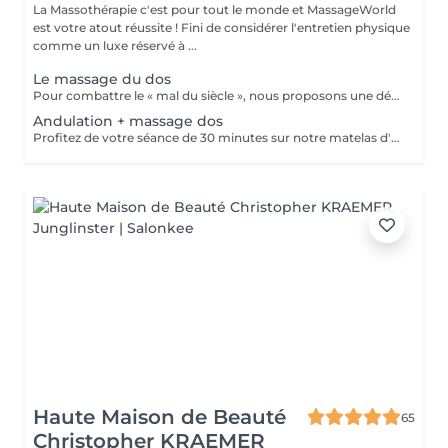
La Massothérapie c'est pour tout le monde et MassageWorld
est votre atout réussite ! Fini de considérer l'entretien physique
comme un luxe réservé à ...
Le massage du dos
Pour combattre le « mal du siècle », nous proposons une détente régénératrice, qui aura raison de toutes vos tensions dans la nuque, les trapèzes, les épaules, les muscles dorsaux, les paravertébraux, et le sacrum. Partie du corps souvent contractée et sollicitée, notre dos souffre de notre rythme de vie, d'un manque fréquent d'exercices physiques mais également de nos mauvaises postures. Ce massage a également pour objectif d'évacuer les tensions psychologiques dues au stress. Nous allons travailler à relâcher les tensions musculaires de l'entièreté du dos.
Andulation + massage dos
Profitez de votre séance de 30 minutes sur notre matelas d'andulation pour une efficacité maximale de votre massage dos. Propriétés du matelas d'andulation : stimulation du flux lymphatique, augmentation de la circulation sanguine, production énergétique cellulaire, activation des mécanismes de détente musculaire, refoulement des signaux douloureux.
Haute Maison de Beauté
65
Christopher KRAEMER