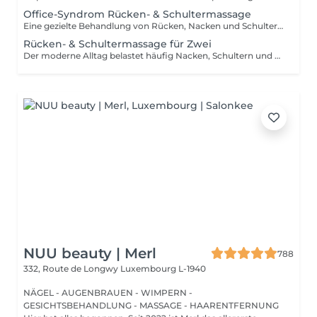
Office-Syndrom Rücken- & Schultermassage
Eine gezielte Behandlung von Rücken, Nacken und Schultern mit einer Kombination aus Hand-, Daumen-, Unterarm- und Ellenbogentechniken. Ideal zur Linderung von Verspannungen, Muskelsteifheit und Beschwerden, die durch langes Sitzen, Bildschirmarbeit oder Alltagsstress entstehen. Die Behandlung hilft dabei, den Oberkörper zu lockern und die Beweglichkeit zu verbessern.
Rücken- & Schultermassage für Zwei
Der moderne Alltag belastet häufig Nacken, Schultern und oberen Rücken. Diese gezielte Behandlung nutzt verschiedene Massagetechniken, um Verspannungen zu lösen, Muskelsteifheit zu reduzieren und das Wohlbefinden im Oberkörper zu fördern. Die ideale Wahl für zwei Personen, die gemeinsam entspannen und dem Alltagsstress entfliehen möchten.
NUU beauty | Merl
788
332, Route de Longwy
Luxembourg L-1940
NÄGEL - AUGENBRAUEN - WIMPERN -
GESICHTSBEHANDLUNG - MASSAGE - HAARENTFERNUNG