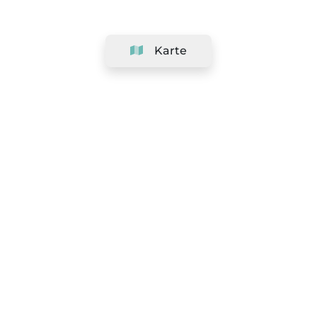
Karte
Unternehmen
Support
Team
&
Jobs
Ihr Geschäft hinzufügen
Rechtlich
Widerrufsrecht ausüben
AGBs