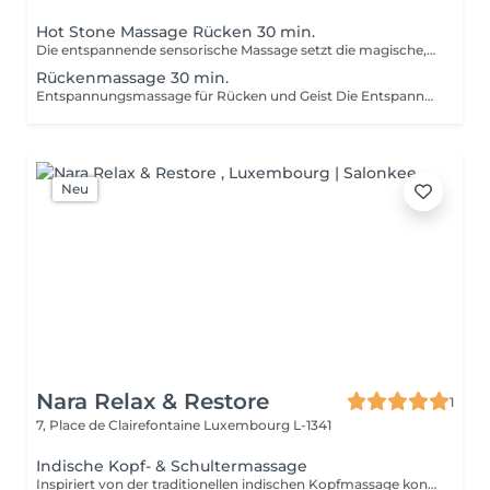
Hot Stone Massage Rücken 30 min.
Die entspannende sensorische Massage setzt die magische, wohltuende Synergie frei, die sich entfaltet, wenn die Hände mit den warmen Steinen zusammenarbeiten. Eine Reise in tiefe mentale und muskuläre Entspannung, die beruhigt und revitalisiert. Das seit langem praktizierte Verfahren weckt unsere Sinne, fördert Vitalität und Wohlbefinden.
Rückenmassage 30 min.
Entspannungsmassage für Rücken und Geist Die Entspannungsmassage mit ätherischen Ölen spricht, neben dem Lösen von körperlichen Spannungen, durch den angenehmen Duft unseren Geruchssinn an und lässt uns mit Unterstützung von sanfter Entspannungsmusik zur Ruhe finden.
Neu
Nara Relax & Restore
1
7, Place de Clairefontaine
Luxembourg L-1341
Indische Kopf- & Schultermassage
Inspiriert von der traditionellen indischen Kopfmassage konzentriert sich diese wohltuende Behandlung auf Kopf, Nacken, Schultern, oberen Rücken und Arme. Hochwertiges Arganöl wird sanft in Kopfhaut und Haare einmassiert, während gezielte Massagetechniken Verspannungen lösen, den Geist beruhigen und Haar sowie Kopfhaut neue Vitalität verleihen.