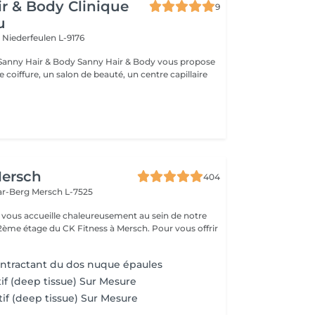
r & Body Clinique
9
u
n
Niederfeulen L-9176
dy Sanny Hair & Body vous propose
ce coiffure, un salon de beauté, un centre capillaire
ersch
404
ar-Berg
Mersch L-7525
vous accueille chaleureusement au sein de notre
 2ème étage du CK Fitness à Mersch. Pour vous offrir
.
ntractant du dos nuque épaules
if (deep tissue) Sur Mesure
if (deep tissue) Sur Mesure