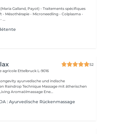
 (Maria Galland, Payot) - Traitements spécifiques
ift - Mésothérapie - Microneedling - Colplasma -
 ...
détente
lax
52
e agricole
Ettelbruck L-9016
ische und indische
n Raindrop Technique Massage mit ätherischen
Living Aromaölmassage Ene...
A : Ayurvedische Rückenmassage