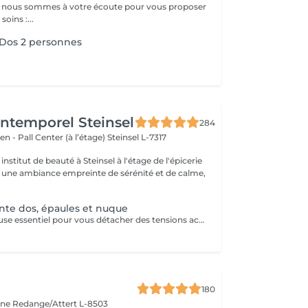
 : nous sommes à votre écoute pour vous proposer
oins :...
Dos 2 personnes
'Intemporel Steinsel
284
en - Pall Center (à l’étage)
Steinsel L-7317
nstitut de beauté à Steinsel à l'étage de l'épicerie
s une ambiance empreinte de sérénité et de calme,
te dos, épaules et nuque
Un instant de pause essentiel pour vous détacher des tensions accumulées. Huile chaude aromatique.
180
cine
Redange/Attert L-8503