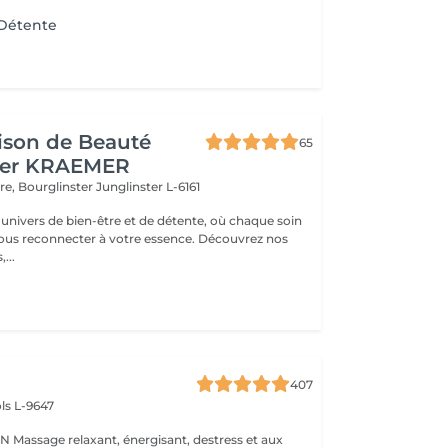
Détente
ison de Beauté
65
her KRAEMER
ère, Bourglinster
Junglinster L-6161
univers de bien-être et de détente, où chaque soin
ous reconnecter à votre essence. Découvrez nos
,...
407
ls L-9647
s et aux