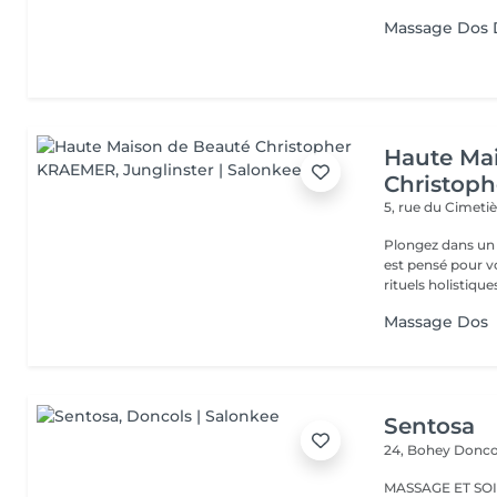
Massage Dos 
Haute Ma
Christop
5, rue du Cimeti
Plongez dans un 
est pensé pour v
rituels holistiques
Massage Dos
Sentosa
24, Bohey
Donco
MASSAGE ET SOIN Massage relaxant, énergisant, destres