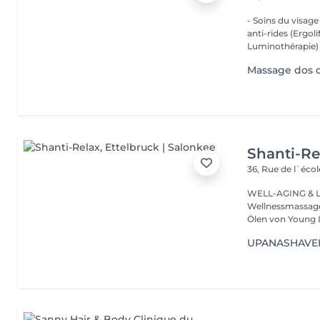
- Soins du visage
anti-rides (Ergol
Luminothérapie) -
Massage dos 
Shanti-Re
36, Rue de l`écol
WELL-AGING & Longevity ayurved
Wellnessmassage
Ölen von Young 
UPANASHAVED