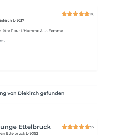
86
iekirch L-9217
Esthétique & Bien-être Pour L'Homme & La Femme
os
ng von Diekirch gefunden
unge Ettelbruck
97
Jean
Ettelbruck L-9052