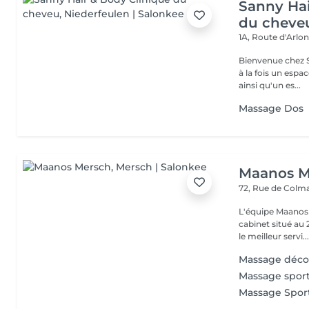
Sanny Hai
du cheve
1A, Route d'Arlo
Bienvenue chez Sanny Hair & Bo
à la fois un espa
ainsi qu'un es...
Massage Dos
Maanos M
72, Rue de Colm
L'équipe Maanos 
cabinet situé au
le meilleur servi..
Massage déco
Massage sport
Massage Sport