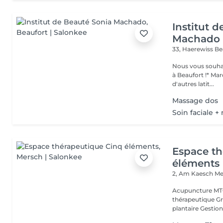
Institut 
Machado
33, Haerewiss
Be
Nous vous souhait
à Beaufort !* Marquer une pause beauté et bien-être, partir sous
d'autres latit...
Massage dos
Soin faciale 
Espace th
éléments
2, Am Kaesch
Me
Acupuncture MTC
thérapeutique Gr
plantaire Gestion