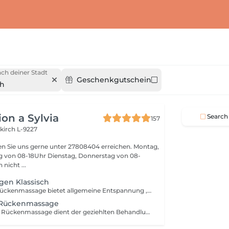
ch deiner Stadt
Geschenkgutschein
ch
on a Sylvia
Search
157
kirch L-9227
n Sie uns gerne unter 27808404 erreichen. Montag,
ag von 08-18Uhr Dienstag, Donnerstag von 08-
nen nicht ...
en Klassisch
Eine klassische Rückenmassage bietet allgemeine Entspannung , Dehnung und Lockerung der Nacken, Schulter und Rückenmuskulatur
+ Rückenmassage
Die Heiße Rolle + Rückenmassage dient der geziehlten Behandlung von Muskel und Verspannungsschmerzen. Durch die feuchte Wärme wirkt sie intensiver und lößt Atemprobleme bei Erkältung durch verschiedene Öle !