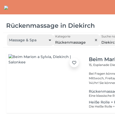
Rückenmassage
in
Diekirch
Kategorie
Suche na
Massage & Spa
Rückenmassage
Diekir
Beim Mari
15, Esplanade
Die
Bei Fragen könne
Mittwoch, Freit
14Uhr! Sie kön
Rückenmassag
Heiße Rolle 