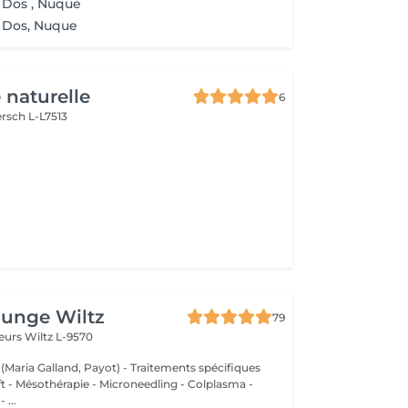
 Dos , Nuque
 Dos, Nuque
 naturelle
6
rsch L-L7513
ounge Wiltz
79
deurs
Wiltz L-9570
 (Maria Galland, Payot) - Traitements spécifiques
ift - Mésothérapie - Microneedling - Colplasma -
 ...