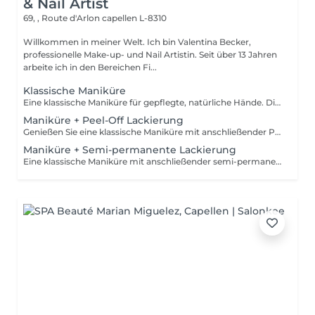
& Nail Artist
69, , Route d'Arlon
capellen L-8310
Willkommen in meiner Welt. Ich bin Valentina Becker,
professionelle Make-up- und Nail Artistin. Seit über 13 Jahren
arbeite ich in den Bereichen Fi...
Klassische Maniküre
Eine klassische Maniküre für gepflegte, natürliche Hände. Die Behandlung umfasst das Kürzen und Feilen der Nägel, die sorgfältige Pflege der Nagelhaut, ein leichtes Polieren bei Bedarf sowie das Auftragen von pflegendem Nagelöl und einer feuchtigkeitsspendenden Handcreme. Diese Behandlung beinhaltet keine Applikation.
Maniküre + Peel-Off Lackierung
Genießen Sie eine klassische Maniküre mit anschließender Peel-Off-Lackierung. Dieses innovative System sorgt für ein glänzendes, langanhaltendes Ergebnis. Durch die Aushärtung unter der LED-Lampe ist die Lackierung sofort trocken keine Dellen, keine Druckstellen und kein Verwischen nach der Behandlung. Ich verwende keinen herkömmlichen Nagellack, da Peel-Off-Systeme den Naturnagel schonen, geruchsärmer sind, länger halten und sich besonders sanft entfernen lassen.
Maniküre + Semi-permanente Lackierung
Eine klassische Maniküre mit anschließender semi-permanenter Lackierung. Ideal für alle, die sich glänzende, gepflegte und widerstandsfähige Nägel für etwa 2 bis 3 Wochen wünschen. Der semi-permanente Lack muss im Studio entfernt oder erneuert werden.