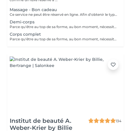
Massage - Bon cadeau
Ce service ne peut être réservé en ligne. Afin d'obtenir le type de bon cadeau souhaité il vous suffit de nous contacter soit par téléphone, soit par e-mail. Nous conviendrons ensemble d'un type de massage désiré et votre bon cadeau sera à récupérer chez MassageWorld Kehlen ou envoyer par mail. Numéro de téléphone : +352 691 20 44 49 Adresse mail : contact@massageworld.lu
Demi-corps
Parce qu'être au top de sa forme, au bon moment, nécessite bien plus que de l'entrainement. Utilisé depuis de nombreuses années par les sportifs de haut niveau, le massage sportif est à présent à votre disposition. Avant l'effort, le massage prépare les muscles à performer tout en évitant les blessures. Après l'effort, il prévient les courbatures et détend la musculature, ce qui permet aux muscles de se relaxer pour mieux récupérer. Ce type de massage stimule le système lymphatique, la circulation sanguine et enlève les nuds musculaires. Le massage sportif est souvent demandé par les athlètes pour soulager ou prévenir des douleurs musculaires retardées, pour accélérer la guérison des blessures des tendons et des muscles, pour augmenter l'amplitude des mouvements ou le volumes des muscles, etc. Développé au départ pour traiter les blessures sportives et augmenter les performances des athlètes, tout le monde peut à présent bénéficier des bienfaits d'un tel massage. L'essayer, c'est l'adopter ! Il existe différents types de massages selon le sport pratiqué ou les douleurs ressenties. Le Massage sportif est donc adaptable selon les souhaits de chacun.
Corps complet
Parce qu'être au top de sa forme, au bon moment, nécessite bien plus que de l'entrainement. Utilisé depuis de nombreuses années par les sportifs de haut niveau, le massage sportif est à présent à votre disposition. Avant l'effort, le massage prépare les muscles à performer tout en évitant les blessures. Après l'effort, il prévient les courbatures et détend la musculature, ce qui permet aux muscles de se relaxer pour mieux récupérer. Ce type de massage stimule le système lymphatique, la circulation sanguine et enlève les nuds musculaires. Le massage sportif est souvent demandé par les athlètes pour soulager ou prévenir des douleurs musculaires retardées, pour accélérer la guérison des blessures des tendons et des muscles, pour augmenter l'amplitude des mouvements ou le volumes des muscles, etc. Développé au départ pour traiter les blessures sportives et augmenter les performances des athlètes, tout le monde peut à présent bénéficier des bienfaits d'un tel massage. L'essayer, c'est l'adopter ! Il existe différents types de massages selon le sport pratiqué ou les douleurs ressenties. Le Massage sportif est donc adaptable selon les souhaits de chacun.
Institut de beauté A.
134
Weber-Krier by Billie