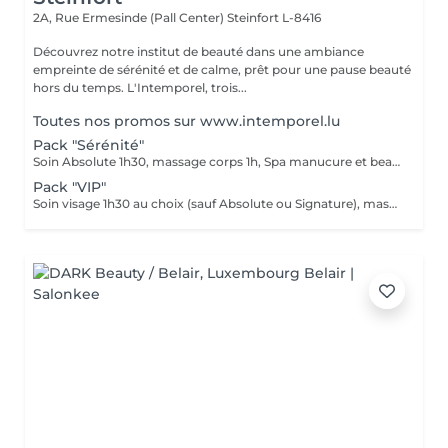
2A, Rue Ermesinde (Pall Center)
Steinfort L-8416
Découvrez notre institut de beauté dans une ambiance
empreinte de sérénité et de calme, prêt pour une pause beauté
hors du temps. L'Intemporel, trois...
Toutes nos promos sur www.intemporel.lu
Pack "Sérénité"
Soin Absolute 1h30, massage corps 1h, Spa manucure et beauté des pieds Le luxe, le calme et la détente, magique ...
Pack "VIP"
Soin visage 1h30 au choix (sauf Absolute ou Signature), massage corps 1h, manucure 30', beauté des pieds 45' Ne peut être fractionné, à faire le même jour