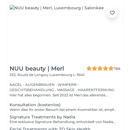
NUU beauty | Merl
788
332, Route de Longwy
Luxembourg L-1940
NÄGEL - AUGENBRAUEN - WIMPERN -
GESICHTSBEHANDLUNG - MASSAGE - HAARENTFERNUNG
Hier hat alles begonnen. Seit 2022 ist Merl das allererste
Zuhause der ...
Konsultation (kostenlos)
Wenn dies Ihr erster Besuch bei einem Kosmetiker ist, empfehlen wir, mit einer Beratung zu beginnen. Wie wird die Beratung durchgeführt? - nur Beratung - Wir bestimmen Ihren Hauttyp, besprechen Ihre gewünschten Ergebnisse, helfen Ihnen bei der Auswahl der richtigen Hautpflegeprodukte und entscheiden, welche Behandlung Ihre spezifischen Anliegen am besten anspricht. - Beratung + erste Behandlung - Wir bestimmen Ihren Hauttyp, besprechen Ihre gewünschten Ergebnisse, helfen Ihnen bei der Auswahl der richtigen Hautpflegeprodukte und entscheiden, welche Behandlung Ihre spezifischen Anliegen am besten anspricht. Wir führen die erste Behandlung direkt nach der Beratung durch.
Signature Treatments by Nadia
Eine exklusive Signature-Behandlung, entwickelt von Nadia, unserer Kosmetikerin, speziell für die empfindliche Augen- und Hals-/Dekolletépartie. Sie spendet intensive Feuchtigkeit und verbessert die Elastizität der Haut, wodurch Festigkeit, Geschmeidigkeit und ein sichtbar frischeres, revitalisiertes Hautbild gefördert werden. Die Behandlung hilft, das Erscheinungsbild feiner Linien zu reduzieren, verleiht der Augenpartie einen sanften aufhellenden Effekt und sorgt für ein natürliches Lifting-Ergebnis für einen erholten Blick und ein jugendlicheres Aussehen. Eine weitere Option kombiniert die intensive Feuchtigkeitspflege für Augen- und Halsbereich mit einer vollständigen Gesichtsbehandlung und bietet so ein besonders umfassendes Pflegeerlebnis.
Facial Treatments with ZO Skin Health