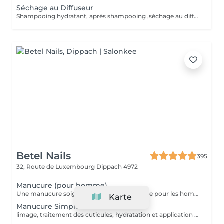
Séchage au Diffuseur
Shampooing hydratant, après shampooing ,séchage au diffuseur sérum et fixation finale. Important: cheveux sans tresse ni nud à l'arrivée; tout nud ou tressage entraîne l'annulation et 50% de la prestation est retenu. Toute arrivée retardée de 15-30 minutes ou plus entraînera l'annulation automatique du rendez-vous.
Betel Nails
395
32, Route de Luxembourg
Dippach 4972
Manucure (pour homme)
Une manucure soignée spécialement conçue pour les hommes. Nettoyage des cuticules, limage des ongles, hydratation des mains, et finition naturelle. Idéal pour une apparence propre et professionnelle.
Karte
Manucure Simple
limage, traitement des cuticules, hydratation et application d'un vernis transparent ou coloré classique. Parfait pour un entretien régulier.