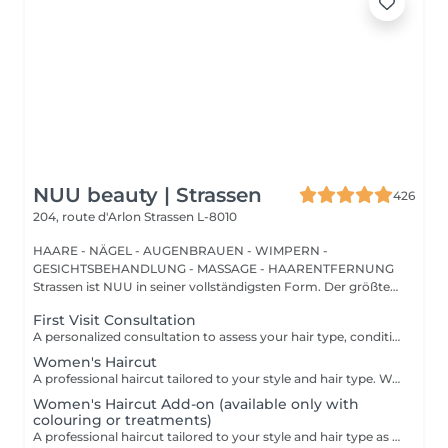
NUU beauty | Strassen
426
204, route d'Arlon
Strassen L-8010
HAARE - NÄGEL - AUGENBRAUEN - WIMPERN -
GESICHTSBEHANDLUNG - MASSAGE - HAARENTFERNUNG
Strassen ist NUU in seiner vollständigsten Form. Der größte
Sal...
First Visit Consultation
A personalized consultation to assess your hair type, condition, and goals helping us recommend the perfect treatments, color, or cut to suit your style and lifestyle.
Women's Haircut
A professional haircut tailored to your style and hair type. We begin with a short consultation to discuss your expectations, followed by a gentle wash while you relax lying comfortably in our Maletti chair, a precise cut, and a smooth blow-dry. We use Dyson Pro tools that protect your hair from excessive heat and deliver a sleek, polished finish. LaBiosthétique care and styling products provide holistic care for hair and scalp, combining scientific research with carefully selected natural ingredients. All brushes are sanitised with Sibel equipment, which effectively removes hair, product buildup, and impurities while reducing bacteria on the brush surface to maintain high hygiene standards for every client. For a more defined final look, styling can be added as an add-on. Simple, Moderate, Complex This grading reflects your hair's individual characteristics, such as texture, density, and length and is assessed by your hairdresser at the start of your visit. Not sure which to choose? We recommend booking Complex. The price will be adjusted after your consultation. Note: This is not related to the difficulty of haircuts or timing.
Women's Haircut Add-on (available only with
colouring or treatments)
A professional haircut tailored to your style and hair type as an add-on to colouring or treatments. We begin with a short consultation to discuss your expectations, followed by a gentle wash while you relax lying comfortably in our Maletti chair, a precise cut, and a smooth blow-dry. We use Dyson Pro tools that protect your hair from excessive heat and deliver a sleek, polished finish. LaBiosthétique care and styling products provide holistic care for hair and scalp, combining scientific research with carefully selected natural ingredients. All brushes are sanitised with Sibel equipment, which effectively removes hair, product buildup, and impurities while reducing bacteria on the brush surface to maintain high hygiene standards for every client. For a more defined final look, styling can be added as an add-on. Simple, Moderate, Complex This grading reflects your hair's individual characteristics, such as texture, density, and length and is assessed by your hairdresser at the start of your visit. Not sure which to choose? We recommend booking Complex. The price will be adjusted after your consultation. Note: This is not related to the difficulty of haircuts or timing.