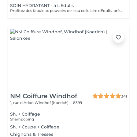
SOIN HYDRATANT - à L'Edulis
Profitez des fabuleux pouvoirs de leau cellulaire dEdulis, précieuse source dhydratation continue. Après la brumisation du Sérum concentré en eau cellulaire, le Masque Crème ressourçant se transforme en une texture soyeuse qui fond sur votre peau sous le délicat modelage de notre esthéticienne. Bénéfices : Gorgée deau, votre peau retrouve douceur, souplesse et éclat. Retrouvez le confort dune peau hydratée en continu.
NM Coiffure Windhof
341
1, rue d’Arlon
Windhof (Koerich) L-8399
Sh. + Coiffage
Shampooing
Sh. + Coupe + Coiffage
Chignons & Tresses