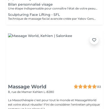
Bilan personnalisé visage
Une étape indispensable pour connaître l'état de votre peau, les zones à traiter et les habitudes de vie afin de proposer le soin le plus adapté ainsi qu'une bonne routine à domicile.
Sculpturing Face Lifting - SFL
Technique de massage facial avancée créée par Yakov Gershkovich qui travaille en profondeur les muscles du visage, du cou et du décolleté afin de lifter, tonifier et redessiner les contours naturels du visage. Ce massage combine des manuvres externes sculptantes et profondes permettant de relâcher les tensions musculaires, stimuler la circulation et améliorer la fermeté de la peau. Une technique intrabuccale (à l'intérieur de la bouche) peut être intégrée au soin pour un travail musculaire encore plus ciblé. Cette étape reste facultative : si vous préférez ne pas la recevoir, le travail musculaire est intensifié par des manuvres externes. Le tarif du soin reste inchangé. Résultats recherchés : - effet liftant naturel - visage plus sculpté et détendu - amélioration du tonus musculaire - peau plus lumineuse
Massage World
133
8, rue de Mamer
Kehlen L-8280
La Massothérapie c'est pour tout le monde et MassageWorld
est votre atout réussite ! Fini de considérer l'entretien physique
comme un luxe réservé à ...