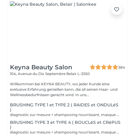
Keyna Beauty Salon
384
104, Avenue du Dix Septembre
Belair L-2550
Willkommen bei KEYNA BEAUTY, wo jeder Kunde eine
exklusive Erfahrung genießen kann, die all seinen Haar- und
Wellnessbedürfnissen gerecht wird. In uns...
BRUSHING TYPE 1 et TYPE 2 ( RAIDES et ONDULéS
)
diagnostic sur mesure + shampooing nourrissant, masque hydratant ,coiffage sérum et fixation finale. Important: cheveux sans tresse ni noeuds à l'arrivée; tout noeuds ou tressage entraîne l'annulation et 50% de la prestation est retenu. Toute arrivée retardée de 15-30 minutes ou plus entraînera l'annulation automatique du rendez-vous.
BRUSHING TYPE 3 et TYPE 4 ( BOUCLéS et CRéPUS
)
diagnostic sur mesure + shampooing nourrissant, masque hydratant ,coiffage sérum et fixation finale. Important: cheveux sans tresse ni noeuds à l'arrivée; tout noeuds ou tressage entraîne l'annulation et 50% de la prestation est retenu. Toute arrivée retardée de 15-30 minutes ou plus entraînera l'annulation automatique du rendez-vous.