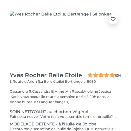
Yves Rocher Belle Etoile
654
1, Route d'Arlon (La Belle étoile)
Bertrange L-8050
Cassandra R,Cassandra B,Anne ,An Pascal,Violaine Jessica
,Katia vous accueille toute la semaine de 9h à 20h dans la
bonne humeur ! Langue : français,...
SOIN NETTOYANT au charbon végétal
Fait peau neuve!! Votre teint vous semble terne et brouillé? vous ressentez le besoin de nettoyer votre peau ?.Ce soin nettoyant s'adresse à vous. Il permettra de traiter votre peau sans la décaper. Purifié et detoxifiie votre visage retrouve un teint unifié, frais et lumineux. Une vraie bouffée d'oxygène pour votre peau !! Idéal pour les peaux mixtes à Grasses
MODELAGE DÉTENTE - à l'Huile de Jojoba
Découvrez la sensation de lhuile de Jojoba 100 % naturelle sur votre peau. Nourrie, votre peau retrouve tout son confort. Libéré de ses tensions grâce aux mains habiles de notre esthéticienne, votre visage est détendu. Bénéfices : Nourrie, votre peau retrouve tout son confort.