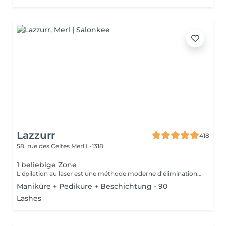
Lazzurr
418
58, rue des Celtes
Merl L-1318
1 beliebige Zone
L'épilation au laser est une méthode moderne d'élimination des poils indésirables grâce à l'émission de lumière laser. Le laser cible la mélanine du poil, détruisant le follicule pileux, ce qui entraîne une chute progressive des poils. L'un des types de laser les plus populaires est le laser à diode, qui convient à la plupart des types de peau et offre des résultats efficaces. Recommandations avant la séance : Rasage des zones traitées : Il est impératif de raser soigneusement toutes les zones à traiter 24 heures avant la séance. Cela permet au laser d'agir directement sur le follicule pileux et d'optimiser l'efficacité du traitement. Hygiène : Prenez une douche avant votre rendez-vous afin d'avoir une peau propre. Menstruation : Si vous avez vos règles le jour de la séance, utilisez un tampon. Condition importante : Si vous vous présentez avec des zones non rasées, le paiement de la séance sera automatiquement prélevé et aucun remboursement ne sera possible. Zones d'épilation au laser : 1. Visage 2. Aisselles 3. Demi-jambes 4. Cuisses 5. Bras 6. Poitrine 7. Ventre 8. Dos 9. Bas du dos 10. Cou 11. Maillot 12. Fesses 13. Sillon inter-fessier
Maniküre + Pediküre + Beschichtung - 90
Lashes