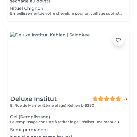
séchage au doigts
Rituel Chignon
Embellissementde votre chevelure pour un coiffage sophistiqué et personnalisé pour un événement spécial
Deluxe Institut
158
8, Rue de Mamer (2ème étage)
Kehlen L-8280
Gel (Remplissage)
Le remplissage consiste à retirer le gel, réaliser une manucure et poser de nouveau du gel. Veuillez noter qu'un supplément de 3 € sera ajouté si vous avez des ongles cassés. Si plus de 4 ongles sont cassés, le tarif d'une pose complète sera appliqué. Le prix étudiant est appliqué aux enfants des clientes habituelles.
Semi-permanent