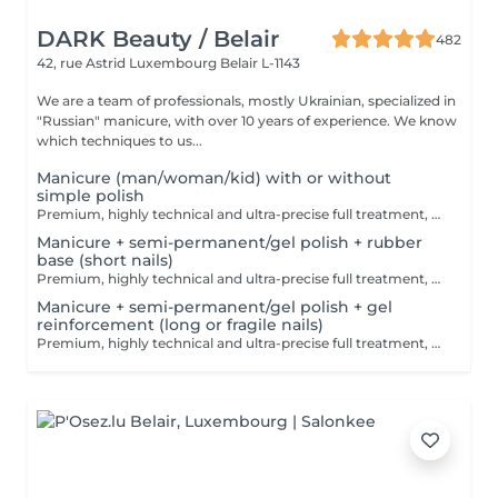
DARK Beauty / Belair
482
42, rue Astrid
Luxembourg Belair L-1143
We are a team of professionals, mostly Ukrainian, specialized in
"Russian" manicure, with over 10 years of experience. We know
which techniques to us...
Manicure (man/woman/kid) with or without
simple polish
Premium, highly technical and ultra-precise full treatment, performed mainly with an e-file to achieve a perfectly clean nail contour and apply the polish as close as possible, even slightly under the cuticle. This technique helps visually delay the regrowth by around 10 days. Visual result: -Extremely well-groomed nails, clean contours, flawless shape -Instagram / photo studio effect: neat, precise, with no visible dry skin Service content: -Removal of old semi-permanent and/or gel polish (if needed, please book accordingly this option via this screen) -Very meticulous preparation of the nail plate -Removal of dead skin -Shape and file nails -Gentle cuticle care -Application of a transparent simple polish (if desired) OR application of your own simple polish to bring with you (if needed, please book accordingly this option via this screen) -Application of cuticle oil and hand cream
Manicure + semi-permanent/gel polish + rubber
base (short nails)
Premium, highly technical and ultra-precise full treatment, performed mainly with an e-file to achieve a perfectly clean nail contour and apply the polish as close as possible, even slightly under the cuticle. This technique helps visually delay the regrowth by around 10 days. Visual result: -Extremely well-groomed nails, clean contours, flawless shape -Instagram / photo studio effect: neat, precise, with no visible dry skin We also include a base coat, recommended for short nails in good condition. A perfect solution for flawless and long-lasting nails: -The average durability is 4 weeks!! Service content -> 80€ : -Removal of old semi-permanent and/or gel (if needed, already include in this price/service) -Very meticulous preparation of the nail plate -Removal of dead skin -Shape and file nails -Gentle cuticle care -Rubber base -Application of semi-permanent nail polish -Application of cuticle oil and hand cream Optional : -Price per nail extension on up to 5 nails (if so please book "WITH simple design") +3€/nail -Price per nail for nail art on up to 5 nails (if so please book "WITH simple design") +3€/nail -Price for simple design (French, Chrome, Baby Boomer, Cat Eyes, Stickers, Foil) 6-10 nails -> +20€ -Price for complex design (3D, Hand drawings, Stamping, French with Chrome, Baby Boomer with Chrome, French with Cat Eyes) 6-10 nails -> +30€
Manicure + semi-permanent/gel polish + gel
reinforcement (long or fragile nails)
Premium, highly technical and ultra-precise full treatment, performed mainly with an e-file to achieve a perfectly clean nail contour and apply the polish as close as possible, even slightly under the cuticle. This technique helps visually delay the regrowth by around 10 days. Visual result: -Extremely well-groomed nails, clean contours, flawless shape -Instagram / photo studio effect: neat, precise, with no visible dry skin We also include a gel reinforcement, recommended for long or fragile or broken nails. A perfect solution for flawless and long-lasting nails: -The average durability is 4 weeks!! Service content -> 95€ : -Removal of old semi-permanent and/or gel polish (if needed, already include in this price/service) -Very meticulous preparation of the nail plate -Removal of dead skin -Shape and file nails -Gentle cuticle care -Correction of the nail shape -Gel reinforcement -Application of semi-permanent nail polish -Application of cuticle oil and hand cream Optional : -Price per nail extension on up to 5 nails (if so please book "WITH simple design") +3€/nail -Price per nail for nail art on up to 5 nails (if so please book "WITH simple design") +3€/nail -Price for simple design (French, Chrome, Baby Boomer, Cat Eyes, Stickers, Foil) 6-10 nails -> +20€ -Price for complex design (3D, Hand drawings, Stamping, French with Chrome, Baby Boomer with Chrome, French with Cat Eyes) 6-10 nails -> +30€