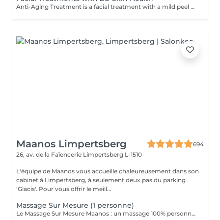
Anti-Aging Treatment is a facial treatment with a mild peel designed to restore hydration, smooth dry, rough texture, soften lines and strengthen skin to prevent future aging and skin damage. Redness Treatment is a facial treatment with a mild peel designed to calm skin and minimize symptoms associated with red, sensitized skin, including rosacea. Ultra Hydration Treatment is a facial treatment with a mild peel designed to soothe skin and restore hydration in dry, dehydrated skin. Skin Brightening Treatment is a facial treatment with a mild peel designed to target mild discoloration and restore a more even skin tone. Acne + Oil Control Treatment is a facial treatment with a mild peel to decongest pores, absorb excess surface oil, target blemishes and prevent future breakouts. Enzyme Facial Treatment is a gentle, effective facial treatment with enzymatic exfoliation to revive dull skin, replenish hydration, soothe skin and restore healthy skin barrier to strengthen skin. Stimulator Peel is the perfect lunchtime peel, gentle enough for all skin types. An effective blend of AHAs provide immediately healthier, glowing skin with no downtime. Added antioxidants and anti-irritants neutralize free radicals and calm the skin.
Maanos Limpertsberg
694
26, av. de la Faïencerie
Limpertsberg L-1510
L'équipe de Maanos vous accueille chaleureusement dans son
cabinet à Limpertsberg, à seulement deux pas du parking
'Glacis'. Pour vous offrir le meill...
Massage Sur Mesure (1 personne)
Le Massage Sur Mesure Maanos : un massage 100% personnalisé en fonction de vos besoins et de vos envies !