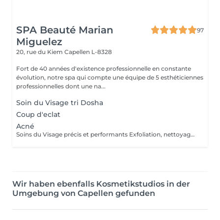
SPA Beauté Marian
97
Miguelez
20, rue du Kiem
Capellen L-8328
Fort de 40 années d'existence professionnelle en constante
évolution, notre spa qui compte une équipe de 5 esthéticiennes
professionnelles dont une na...
Soin du Visage tri Dosha
Coup d'eclat
Acné
Soins du Visage précis et performants Exfoliation, nettoyage de peau profond, sérum personnalisé, masque ciblé, constituent les étapes clés des soins du visage PHYTOMER. Les produits utilisés pour les soins du visage en instituts et spas offrent une efficacité professionnelle avec des textures spécifiques et des concentrations optimisées en actifs marins.
Wir haben ebenfalls Kosmetikstudios in der
Umgebung von Capellen gefunden