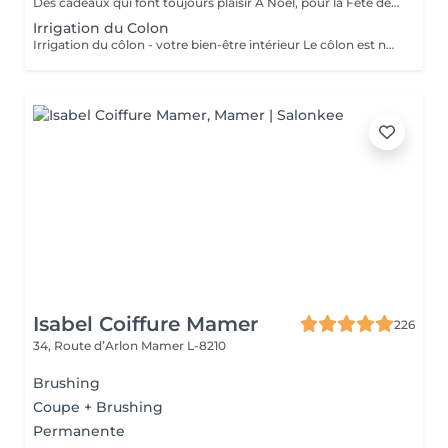
Des cadeaux qui font toujours plaisir À Noël, pour la Fête des Mères, des Pères, des Grands-Mères, la Saint-Valentin, un anniversaire ou simplement pour faire plaisir : les bons cadeaux OXYZEN sont l'attention idéale. Offrez à vos proches une véritable expérience de bien-être inoubliable. * Vous pouvez acheter vos bons cadeaux directement en ligne sur Salonkee, de façon simple et sécurisée. * Vous pouvez également les commander via notre site internet : https://www.oxyzen.lu Sur notre site, vous avez la possibilité de recevoir un bon cadeau personnalisé, prêt à être imprimé, utilisable immédiatement. Nos bons cadeaux sont valides 1 an à compter de leur date d'achat. Ils peuvent être envoyés par courrier à l'adresse de votre choix ou reçus par mail immédiatement après validation de votre achat . Et si vous préférez le contact direct, il est aussi possible de venir les récupérer en mains propres sur rendez-vous.
Irrigation du Colon
Irrigation du côlon - votre bien-être intérieur Le côlon est notre deuxième cerveau : pour une véritable harmonie, il est essentiel de prendre soin à la fois de son mental et de sa digestion. Une séance se déroule en deux temps : - Un échange personnalisé sur votre hygiène de vie, afin de vous donner des conseils alimentaires adaptés.( + ou - 30 minutes) - La séance d'irrigation ( + ou - 45 minutes), réalisée en douceur avec un appareil spécialisé, pour purifier et régénérer votre système digestif. Bienfaits : * Soulage ballonnements et lourdeurs * Améliore le transit * Élimine gaz et fermentations * Favorise une flore intestinale équilibrée * Apporte légèreté, vitalité et détente L'extérieur reflète l'intérieur : une peau lumineuse et un bien-être visible commencent par un côlon équilibré. Pour plus d'informations, consultez notre site : https://www.oxyzen.lu/massages/irrigation-du-colon.html
Isabel Coiffure Mamer
226
34, Route d’Arlon
Mamer L-8210
Brushing
Coupe + Brushing
Permanente