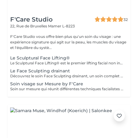
F'Care Studio
32
22, Rue de Bruxelles
Mamer L-8223
F'Care Studio vous offre bien plus qu'un soin du visage : une
expérience signature qui agit sur la peau, les muscles du visage
et l'équilibre du systè...
Le Sculptural Face Lifting®
Le Sculptural Face Lifting® est le premier lifting facial non invasif qui redonne au visage une apparence jeune et naturelle. Découvrez cette méthode de rajeunissement innovante qui combine des techniques manuelles sculptantes, drainantes et le massage intrabuccal pour repositionner les volumes et lifter naturellement la peau. Pour qui ? Pour toutes les femmes à la recherche de thérapies naturelles et non invasives pour corriger le relâchement du cou et de l'ovale du visage, l'apparence du sillon nasogénien, la perte de volume au niveau des lèvres, des joues et des pommettes et l'affaissement de la paupière supérieure. Bénéfices : Effet liftant immédiat ! Les contours du visage sont plus nets, les lèvres plus pulpeuses, les rides péribuccales sont atténuées. Le sillon nasogénien est repulpé. Les joues et les pommettes retrouvent leur galbe. Le regard est plus ouvert. Déroulement du soin : - Diagnostic - Nettoyage de la peau - Massage profond des muscles du visage, du cou et du décolleté - Massage intrabuccal - Recommandation personnalisée En complément de votre soin, nous vous conseillons une séance de thérapie LED anti-âge de 20 minutes (+25€) Durée et tarifs : Soin (45 minutes) : 120€ Soin (60 minutes) : 160€ Prévoyez dans votre agenda 15 minutes additionnelles pour l'installation et le départ de la cabine. Lieu : F'Care Studio, 22 rue de Bruxelles, 8223 Mamer (Luxembourg). Accès facile en bus, en train et en voiture. Une place de parking est à votre disposition, juste à côté du bâtiment.
Le Face Sculpting drainant
Découvrez le soin Face Sculpting drainant, un soin complet spécialement conçu pour rétablir l'équilibre de la peau, chasser les gonflements et sculpter le visage. Pour qui ? Pour affiner et sculpter le visage, renforcer la barrière cutanée de toutes les peaux et tout particulièrement des peaux sensibles, sujettes au manque d'éclat, aux imperfections, aux rougeurs, à la rosacée. Bénéfices : Le grain de peau est lisse. Immédiatement après le soin, la peau est saine et radieuse. Elle retrouve sa vitalité. Elle respire. Déroulement du soin: Nettoyage profond de la peau Massage drainant et modelage du visage pour relancer la microcirculation, le renouvellement cellulaire, défatiguer le regard, redessiner les contour des visage. Durée : Soin modelage (60 minutes) : 160€ Lieu : F'Care Studio, 22 rue de Bruxelles, 8223 Mamer, Luxembourg (place de parking privée) Ajoutez 15 minutes à la durée du soin pour l'installation et le départ de la cabine.
Soin visage sur Mesure by F'Care
Soin sur mesure qui réunit différentes techniques facialistes pour cibler en profondeur vos besoins et attentes, zone par zone. La promesse d'une pause bien-être rien que pour vous, d'un soin massage facialiste sur mesure avec des résultats visibles immédiatement. Pour qui ? Vous aimez les soins du visage naturels et non invasifs reposant sur les bienfaits du massage manuel pour transformer durablement la qualité de votre peau et la structure de votre visage. Bénéfices : Effets visibles sur les signes de vieillissement, de fatigue, les gonflements, les imperfections et le manque d'éclat. Chaque soin est réalisé sur mesure en fonction de vos besoins et attentes - Diagnostic de peau et morpho facial - Nettoyage de la peau - Massage en profondeur du visage, cou, décolleté et crâne - Recommandation personnalisé Soin de 60 minutes : 140 € Soin de 75 minutes : 160€ Soin de 90 minutes : 180€ Ajoutez une séance de thérapie LED anti imperfections de 20 minutes (+25€). Lieu : F'Care Studio, 22 rue de Bruxelles à Mamer (Luxembourg). Place de parking privative à droite du studio.