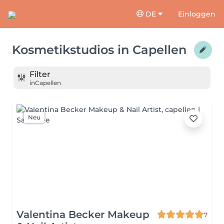
DE
Einloggen
Kosmetikstudios
in
Capellen
Filter
in
Capellen
Neu
Valentina Becker Makeup
7