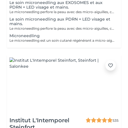
Le soin microneedling aux EXOSOMES et aux
PDRN + LED visage et mains.
Le microneedling perfore la peau avec des micro-aiguilles, créant des micro-canaux qui permettent à un sérum actif (PDRN ou exosomes) de pénétrer en profondeur dans le derme. C'est ce qu'on appelle un soin « biostimulateur » : on ne remplit pas, on stimule la peau pour qu'elle se régénère elle-même. L'association des exosomes et du PDRN (Polydésoxyribonucléotide) est une révolution anti-âge. Il représente le protocole de régénération cutanée le plus avancé en médecine esthétique. Cette synergie permet de stimuler le renouvellement cellulaire de façon accélérée, d'atténuer les cicatrices et de lifter le teint sans chirurgie. C'est une synergie régénératrice puissante, ces deux actifs maximisent la réparation tissulaire et l'éclat du teint. Idéale pour les peaux: matures , avec des dommages solaires importants, des cicatrices, une perte de fermeté. Soin plus puissant que le PDRN . Pour optimiser les effets du soin, nous appliquerons la lumière LED sur le visage. Profitez, également, d'un traitement anti-âge à la lumière Led pour les mains.
Le soin microneedling aux PDRN + LED visage et
mains.
Le microneedling perfore la peau avec des micro-aiguilles, créant des micro-canaux qui permettent à un sérum actif (PDRN ou exosomes) de pénétrer en profondeur dans le derme. C'est ce qu'on appelle un soin « biostimulateur » : on ne remplit pas, on stimule la peau pour qu'elle se régénère elle-même. Tandis que le sérum PDRN pénètre profondément pour stimuler la réparation cellulaire, accélérer la cicatrisation et booster la production de collagène. Pour optimiser les effets du soin, nous appliquerons la lumière LED sur le visage. Profitez, également, d'un traitement anti-âge à la lumière Led pour les mains.
Microneedling
Le microneedling est un soin cutané régénérant a micro-aiguilles permettant de réduire les signes de l'âge et de raviver l'éclat de votre peau, il aide aussi a effacer les traces d'acné, les cicatrices. Un véritable soin qui resserre les pores dilatés , lisse la peau, estimes les rides et ridules grâce au sérum à l'acide hyaluronique. + LED visage et mains
Institut L'Intemporel
535
Steinfort