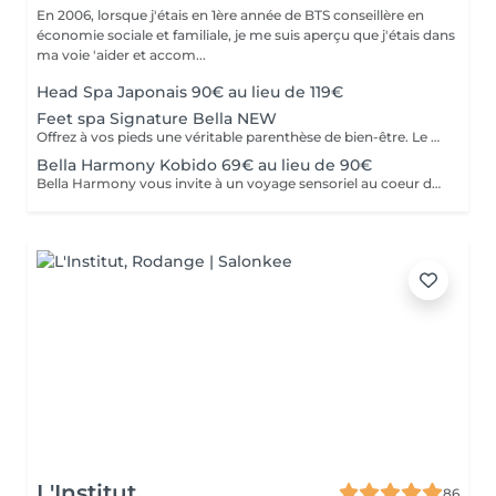
En 2006, lorsque j'étais en 1ère année de BTS conseillère en
économie sociale et familiale, je me suis aperçu que j'étais dans
ma voie 'aider et accom...
Head Spa Japonais 90€ au lieu de 119€
Feet spa Signature Bella NEW
Offrez à vos pieds une véritable parenthèse de bien-être. Le Feet Spa Signature Bella Linea est un rituel de relaxation de 45 minutes, réalisé avec notre appareil, spécialement adapté aux pieds. L'association de l'eau chaude, des jets relaxants et d'un massage expert procure une sensation immédiate de légèreté tout en prenant soin de votre peau. Le déroulement du soin -Nettoyage et préparation des pieds -Bain relaxant avec jets d'eau -Gommage exfoliant pour éliminer les cellules mortes -Soin anti-callosités ciblé -Massage relaxant des pieds -Hydratation intense pour une peau douce et nourrie. Les bienfaits -Soulage les pieds fatigués -Diminue les sensations de lourdeur -Adoucit les callosités -Hydrate intensément la peau -Favorise la détente et réduit le stress Laisse les pieds doux et sublimés Que vous passiez vos journées debout, que vous pratiquiez une activité sportive ou que vous souhaitiez simplement vous accorder un moment pour vous, le Feet Spa Signature est le soin idéal pour retrouver des pieds légers et parfaitement entretenus.
Bella Harmony Kobido 69€ au lieu de 90€
Bella Harmony vous invite à un voyage sensoriel au coeur de l'art ancestral du Kobido. Ce massage japonais du visage associe une gestuelle précise et rythmée à des mouvements délicats qui stimulent la circulation sanguine et énergétique, raffermissent les tissus et redonnent éclat au teint. Au-delà de son action anti-âge visible, il procure une profonde sensation de bien-être : Tonifie les muscles du visage et redessine les contours Stimule la circulation et l'éclat naturel de la peau Lisse les traits et atténue les signes de fatigue Apporte sérénité et détente intérieure. Un soin d'exception qui conjugue beauté et harmonie, pour préserver l'éclat et la jeunesse du visage de manière naturelle
L'Institut
86