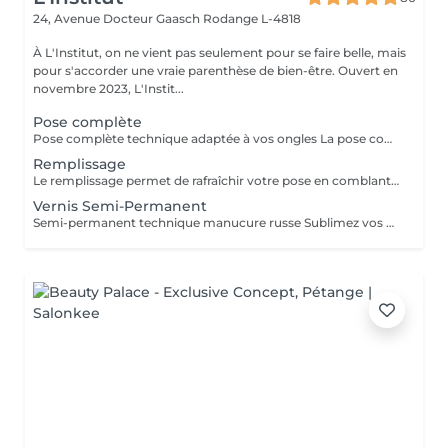
24, Avenue Docteur Gaasch
Rodange L-4818
À L'Institut, on ne vient pas seulement pour se faire belle, mais
pour s'accorder une vraie parenthèse de bien-être. Ouvert en
novembre 2023, L'Instit...
Pose complète
Pose complète technique adaptée à vos ongles La pose complète permet de rallonger et restructurer vos ongles pour un résultat soigné, fin et naturel. Nous choisissons la technique la plus adaptée à vos ongles : chablon ou pop-it, selon leur forme et leur solidité. Inclut : préparation de l'ongle, extension, mise en forme, couleur ou finition au choix. Durée : environ 1h30
Remplissage
Le remplissage permet de rafraîchir votre pose en comblant la repousse naturelle de l'ongle, tout en redonnant forme, solidité et éclat à vos mains. Adapté pour les poses en gel ou acrygel déjà réalisées à l'institut (environ toutes les 3 à 4 semaines). Inclut : limage, ponçage, restructuration, couleur ou finition au choix. Durée : environ 1h30
Vernis Semi-Permanent
Semi-permanent technique manucure russe Sublimez vos ongles avec notre manucure russe, une technique professionnelle qui offre un résultat ultra-précis et durable. Cette prestation inclut : Soin complet des ongles et cuticules Limage et préparation minutieuse Application du semi-permanent pour un rendu net et élégant Résultat impeccable : la repousse n'est pas visible pendant 10 jours Durée : 45 minutes