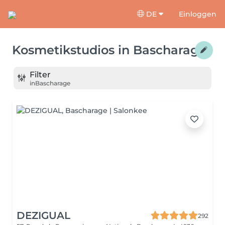
DE
Einloggen
Kosmetikstudios
in
Bascharage
Filter
in
Bascharage
DEZIGUAL
292