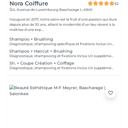
Nora Coiffure
62
124, Avenue de Luxembourg
Bascharage L-4940
Inauguré en 2017, notre salon est le fruit d'une passion qui dure
depuis plus de 30 ans, alliant la modernité d'un lieu récent à la
maîtrise d'une exp...
Shampoo + Brushing
Diagnostique, shampooing spécifique et fixations inclus Un supplément peut être facturé en fonction de la qualité du cheveux et du résultat souhaité (exemple : un cheveux très épais et bouclé pour un résultat très lisse ou une ondulation à la plaque ou au fer après un brushing)
Shampoo + Haircut + Brushing
Diagnostique, shampooing et fixations inclus Un supplément peut être facturé en fonction de la qualité du cheveux et du résultat souhaité (exemple : un cheveux très épais et bouclé pour un résultat très lisse ou une ondulation à la plaque ou au fer après un brushing)
Sh. + Coupe Création + Coiffage
Diagnostique, shampooing et fixations inclus Un supplément peut être facturé en fonction de la qualité du cheveux et du résultat souhaité (exemple : un cheveux très épais et bouclé pour un résultat très lisse ou une ondulation à la plaque ou au fer après un brushing)