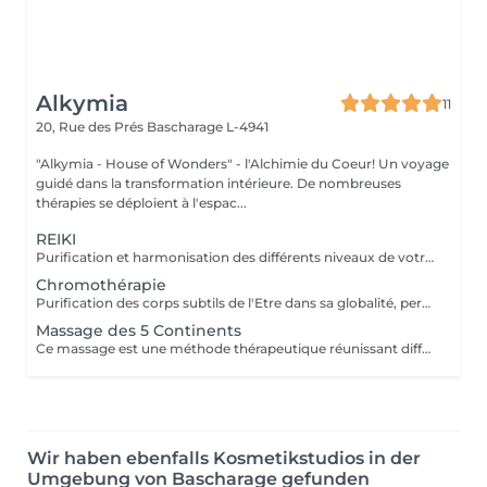
Alkymia
11
20, Rue des Prés
Bascharage L-4941
"Alkymia - House of Wonders" - l'Alchimie du Coeur! Un voyage
guidé dans la transformation intérieure. De nombreuses
thérapies se déploient à l'espac...
REIKI
Purification et harmonisation des différents niveaux de votre être physique, émotionnel, mental et spirituel.
Chromothérapie
Purification des corps subtils de l'Etre dans sa globalité, permet une meilleure connexion à soi, une relaxation intense, un meilleur ancrage et une clarté d'esprit...
Massage des 5 Continents
Ce massage est une méthode thérapeutique réunissant différents types de massages : Lomi Lomi / Californien / Suédois / Tui Na / Ayurvédique et associant l'énergie du REIKI.
Wir haben ebenfalls Kosmetikstudios in der
Umgebung von Bascharage gefunden