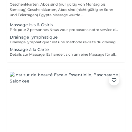
Geschenkkarten, Abos sind (nur gültig von Montag bis
Samstag) Geschenkkarten, Abos sind (nicht gültig an Sonn-
und Feiertagen) Egypta Massage wurde ...
Massage Isis & Osiris
Prix pour 2 personnes Nous vous proposons notre service de massage pour couples. Le massage en couple vous permet de profiter de notre massothérapie en compagnie de votre conjoint dans une seule pièce. Cela permettrait aux couples d'en profiter doublement. Le couple bénéficie d'un moment en or pour renouer avec l'autre et ils peuvent apprendre comment prendre soin l'un de l'autre ou se mettre à l'aise mutuellement.
Drainage lymphatique
Drainage lymphatique : est une méthode revisité du drainage lymphatique traditionnel qui permet d'obtenir des résultats plus rapides et visuels impressionnants.
Massage à la Carte
Details zur Massage: Es handelt sich um eine Massage für alle. Sie beinhaltet: Rückenmassage, Beinmassage Kopf-, Schulter-, Nacken- und Handmassage.