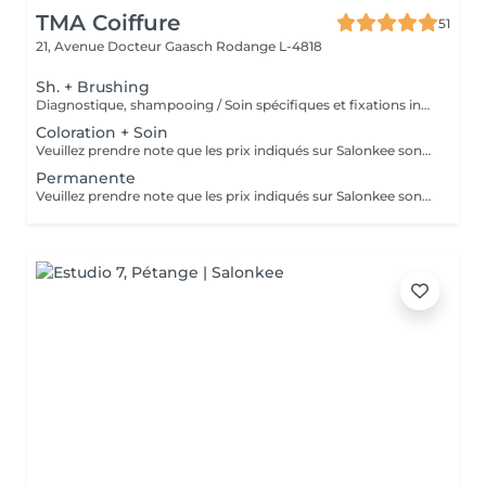
TMA Coiffure
51
21, Avenue Docteur Gaasch
Rodange L-4818
Sh. + Brushing
Diagnostique, shampooing / Soin spécifiques et fixations inclus
Coloration + Soin
Veuillez prendre note que les prix indiqués sur Salonkee sont communiqués à titre informatif et s'entendent de base. Ces derniers sont susceptibles de varier selon le diagnostic réalisé à votre arrivée au salon et l'expertise du professionnel à qui vous confiez votre beauté. Dans tous les cas, un devis précis vous sera proposé et toutes réalisations de prestations seront effectuées avec votre accord. Un grand merci d'avance pour votre compréhension. Au plaisir de vous revoir très vite.
Permanente
Veuillez prendre note que les prix indiqués sur Salonkee sont communiqués à titre informatif et s'entendent de base. Ces derniers sont susceptibles de varier selon le diagnostic réalisé à votre arrivée au salon et l'expertise du professionnel à qui vous confiez votre beauté. Dans tous les cas, un devis précis vous sera proposé et toutes réalisations de prestations seront effectuées avec votre accord. Un grand merci d'avance pour votre compréhension. Au plaisir de vous revoir très vite.