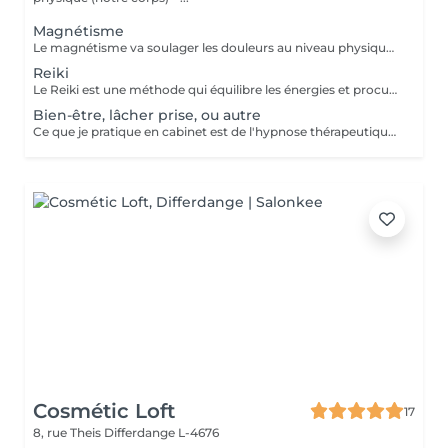
Magnétisme
Le magnétisme va soulager les douleurs au niveau physique: fibromyalgie, douleurs musculaires, mal de dos, sciatiques, douleurs au niveau des articulations, arthroses, migraines, problèmes de digestion, cicatrisation (après une opération par exemple) ... Il va agir en tant que coupe feu, sur brûlures physiques ou soulagement lors des séances de chimiothérapie ou radiothérapie... Ainsi que sur l'insomnie, le stress, l'angoisse, la dépression, la fatigue... Attention, les séances de magnétisme peuvent être pratiquées à titre préventif ou en accompagnement des soins médicaux, mais ne peuvent en aucun cas, se substituer aux traitements médicaux. Paiement sur place en espèces.
Reiki
Le Reiki est une méthode qui équilibre les énergies et procure un apaisement physique, psychique et émotionnel. Lors d'une séance de Reiki (Rei signifie esprit-conscience, Ki signifie énergie-sensation), le praticien dirige l'énergie universelle vers les zones du corps qui en ont le plus besoin, faisant en sorte que l'énergie circule uniformément et harmonieusement. Une séance permet : d'apaiser le corps et l'esprit de procurer un sentiment de bien-être d'harmoniser la circulation de l'énergie de favoriser un état de relaxation de soutenir le potentiel de guérison de retrouver un sommeil réparateur retrouver une meilleure circulation sanguine réduire les douleurs physiques réduire le stress Les séances de reiki peuvent être pratiquées à titre préventif, ou en accompagnement des soins médicaux, mais ne peuvent en aucun cas, se substituer aux traitements médicaux. Paiement sur place en espèces.
Bien-être, lâcher prise, ou autre
Ce que je pratique en cabinet est de l'hypnose thérapeutique. Vous restez maître de vous-même et libre de vos actions. Ensemble nous travaillons sur vos émotions. Je vais chercher vos blocages, vos peurs, vos craintes, et fais en sorte que celles-ci ne soient plus un poids pour vous. Aussi ce qu'il y a de mieux en vous, vos forces, votre courage, et bien d'autres qualités, pour que cela vous aide à aller mieux et à atteindre vos objectifs. Paiement sur place en espèces.
Cosmétic Loft
17
8, rue Theis
Differdange L-4676