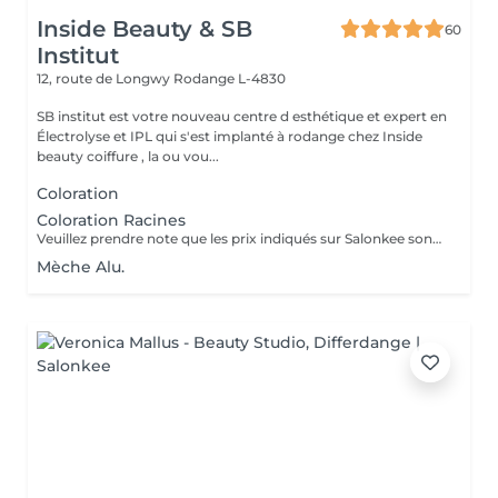
Inside Beauty & SB
60
Institut
12, route de Longwy
Rodange L-4830
SB institut est votre nouveau centre d esthétique et expert en
Électrolyse et IPL qui s'est implanté à rodange chez Inside
beauty coiffure , la ou vou...
Coloration
Coloration Racines
Veuillez prendre note que les prix indiqués sur Salonkee sont communiqués à titre informatif et s'entendent de base. Ces derniers sont susceptibles de varier selon le diagnostic réalisé à votre arrivée au salon et l'expertise du professionnel à qui vous confiez votre beauté. Dans tous les cas, un devis précis vous sera proposé et toutes réalisations de prestations seront effectuées avec votre accord. Un grand merci d'avance pour votre compréhension. Au plaisir de vous recevoir très vite.
Mèche Alu.