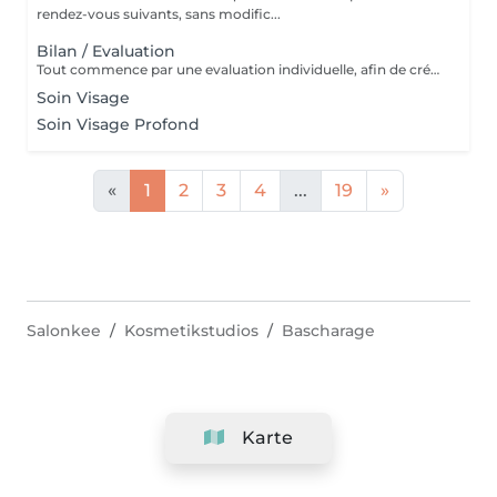
rendez-vous suivants, sans modific...
Bilan / Evaluation
Tout commence par une evaluation individuelle, afin de créer un accompagnement unique axé sur le confort, l'estimede soi et la qualité de vie.
Soin Visage
Soin Visage Profond
«
1
2
3
4
...
19
»
Salonkee
Kosmetikstudios
Bascharage
Karte