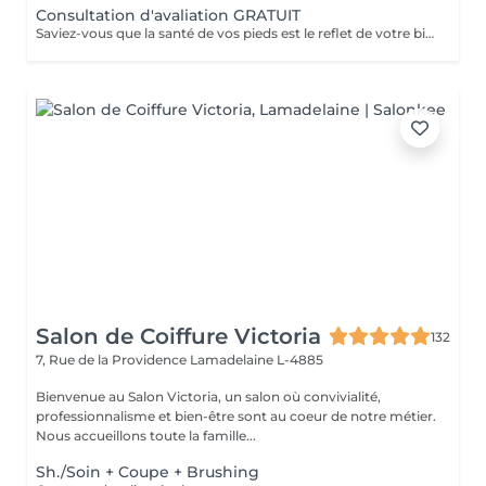
Consultation d'avaliation GRATUIT
Saviez-vous que la santé de vos pieds est le reflet de votre bien-être général ? En associant la pédicurie spécialisée à la réflexologie plantaire et aux thérapies intégratives, je vous propose un accompagnement sur mesure. Au-delà du soin technique des affections du pied, je vous aide à relâcher le stress et à retrouver une harmonie profonde entre le corps et l'esprit. Offrez à vos pieds l'attention qu'ils méritent.
Salon de Coiffure Victoria
132
7, Rue de la Providence
Lamadelaine L-4885
Bienvenue au Salon Victoria, un salon où convivialité,
professionnalisme et bien-être sont au coeur de notre métier.
Nous accueillons toute la famille...
Sh./Soin + Coupe + Brushing