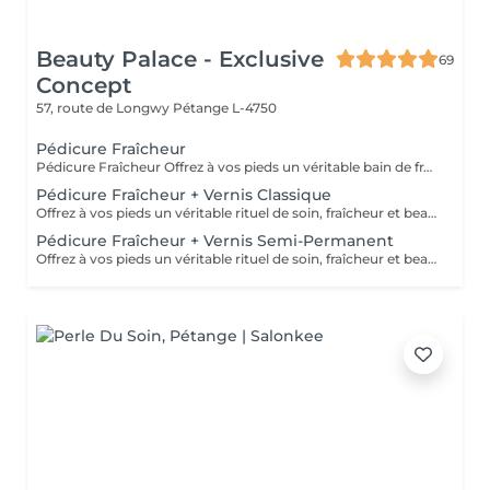
Beauty Palace - Exclusive
69
Concept
57, route de Longwy
Pétange L-4750
Pédicure Fraîcheur
Pédicure Fraîcheur Offrez à vos pieds un véritable bain de fraîcheur ! Ce rituel estival associe un gommage au sel enrichi en huile d'amande douce, un bain de pieds effervescent relaxant et rafraîchissant, puis l'application d'un gel fraîcheur intense jusqu'aux mollets. Idéal pour délasser les pieds fatigués, apporter une agréable sensation de fraîcheur et de légèreté, ou simplement profiter d'un moment de bien-être particulièrement appréciable pendant les fortes chaleurs. Une expérience fraîche, relaxante et revitalisante le soin parfait pour l'été.
Pédicure Fraîcheur + Vernis Classique
Offrez à vos pieds un véritable rituel de soin, fraîcheur et beauté. Cette prestation comprend une pédicure complète, avec soin des ongles et des cuticules, travail des rugosités, suivie d'un gommage au sel enrichi en huile d'amande douce, d'un bain de pieds effervescent relaxant et rafraîchissant, puis de l'application d'un gel fraîcheur intense pouvant être remonté jusqu'aux mollets. Le soin se termine par la pose du vernis classique de votre choix pour des pieds parfaitement soignés et sublimés. Idéal pour délasser les pieds fatigués, apporter une agréable sensation de fraîcheur et de légèreté, ou simplement profiter d'un moment de bien-être particulièrement appréciable pendant les fortes chaleurs. Des pieds doux, frais, soignés et élégamment vernis le rituel parfait pour l'été.
Pédicure Fraîcheur + Vernis Semi-Permanent
Offrez à vos pieds un véritable rituel de soin, fraîcheur et beauté. Cette prestation comprend une pédicure complète, avec soin des ongles et des cuticules, travail des rugosités, suivie d'un gommage au sel enrichi en huile d'amande douce, d'un bain de pieds effervescent relaxant et rafraîchissant, puis de l'application d'un gel fraîcheur intense pouvant être remonté jusqu'aux mollets. Le soin se termine par la pose du vernis classique de votre choix pour des pieds parfaitement soignés et sublimés. Idéal pour délasser les pieds fatigués, apporter une agréable sensation de fraîcheur et de légèreté, ou simplement profiter d'un moment de bien-être particulièrement appréciable pendant les fortes chaleurs. Des pieds doux, frais, soignés et élégamment vernis le rituel parfait pour l'été.