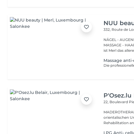
NUU beaut
332, Route de 
NÄGEL - AUGEN
MASSAGE - HAARENTFERNUNG Hier
ist Merl das aller
Massage anti-c
P'Osez.lu 
22, Boulevard P
MADEROTHERAPIE Es ist eine tausend Jahre al
orientalischen Ur
Rehabilitation a
LPG Anti- cell