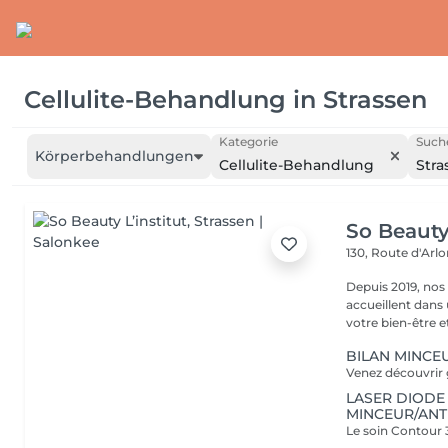
Cellulite-Behandlung
in
Strassen
Kategorie
Suche
Körperbehandlungen
Cellulite-Behandlung
Stra
So Beauty 
130, Route d'Arl
Depuis 2019, nos
accueillent dans
votre bien-être et 
BILAN MINCE
LASER DIODE 
MINCEUR/ANTI