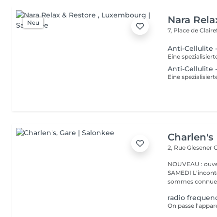
Nara Rela
Neu
7, Place de Clair
Anti-Cellulit
Anti-Cellulit
Charlen's
2, Rue Glesener
G
NOUVEAU : ouver
SAMEDI L'incontournable institut de beauté à Luxembourg. Nous
sommes connues 
radio frequen