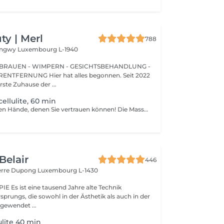
y | Merl
788
Longwy
Luxembourg L-1940
BRAUEN - WIMPERN - GESICHTSBEHANDLUNG -
 hat alles begonnen. Seit 2022
erste Zuhause der ...
ellulite, 60 min
Die professionellen Hände, denen Sie vertrauen können! Die Massage ist die Praxis des Knetens oder Manipulierens der Muskeln und anderer Weichteile einer Person, um Stress zu reduzieren, Muskelschmerzen zu lindern, die Entspannung zu fördern und die Funktion des Immunsystems zu verbessern. Vorteile einer Anti-Cellulite-Massage: - verbessert die Durchblutung - beseitigt Stauungen in der Haut - aktiviert Stoffwechselprozesse in Zellen und Geweben - Muskeln und Gewebe werden mit Sauerstoff und Mineralien versorgt - die Haut wird glatt und elastisch Wie wird eine Anti-Cellulite-Massage durchgeführt? - der Rücken wird massiert - Arme werden massiert - Beine werden massiert - der Bauch wird massiert Altersbeschränkungen: empfohlen ab 16 Jahren. Empfehlungen nach dem Eingriff: nach dem Eingriff 2-3 Stunden keinen Sport und plötzliche Bewegungen machen. Frequenz: 2-3 Mal pro Woche, insgesamt 10 Mal. Wiederholen Sie den Eingriff alle 3-6 Monate.
Belair
446
ierre Dupong
Luxembourg L-1430
te Technik
sprungs, die sowohl in der Ästhetik als auch in der
ngewendet ...
ulite 40 min