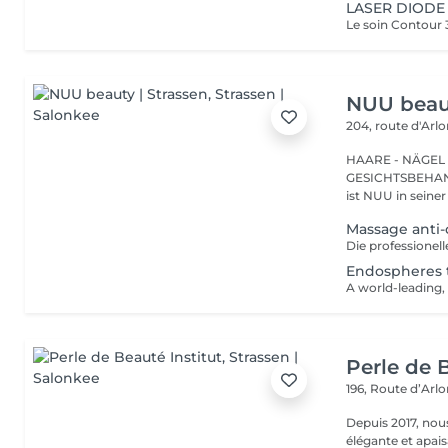
LASER DIODE 
NUU beaut
204, route d'Arl
HAARE - NÄGEL
GESICHTSBEHANDL
ist NUU in seiner
Massage anti-c
Endospheres 
Perle de B
196, Route d’Arl
Depuis 2017, nou
élégante et apai