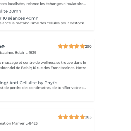
Déstocke les graisses localisées, relance les échanges circulatoires et raffermit pour retrouver une peau lisse, plus ferme et un corps plus léger. Ce soin agit sur tous types de cellulite(adipeux,aqueuse et fibreuse).
lulite 30mn
er 10 séances 40mn
Ce programme relance le métabolisme des cellules pour déstocker les graisses résistantes, lisser la cellulite et raffermir la peau. Cure à raison de 2 soins endermologie corps par semaine pendant 5 semaines .
pe
290
ciscaines
Belair L-1539
e massage et centre de wellness se trouve dans le
sidentiel de Belair; 16 rue des Franciscaines. Notre
ng/ Anti-Cellulite by Phyt's
Si votre objectif est de perdre des centimetres, de tonifier votre corps , de réduire la cellulite, ce soin développé par les laboratoires Phyt's est fait pour vous. Ensemble avec une bonne hygiène de vie adaptée, vous obtiendrez les resultats que vous espériez.
285
eration
Mamer L-8425