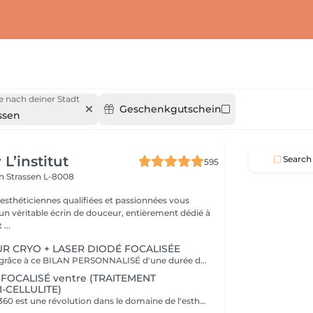
 nach deiner Stadt
Geschenkgutschein
ssen
L’institut
Search
595
on
Strassen L-8008
 esthéticiennes qualifiées et passionnées vous
 un véritable écrin de douceur, entièrement dédié à
...
UR CRYO + LASER DIODÉ FOCALISÉE
Venez découvrir grâce à ce BILAN PERSONNALISÉ d'une durée de 1h la formule la plus adapté pour vous afin d'atteindre vos objectifs ! Le soin Contour 360 est une révolution dans le domaine de l'esthétique corporelle. Si vous cherchez à affiner votre silhouette sans recourir à des interventions chirurgicales invasives, ce traitement est idéal ! Pourquoi opter pour le soin Contour 360 ? La technologie Contour 360 est adaptée à tous les types de peau et à diverses zones du corps. Que ce soit pour le ventre, les poignées d'amour, les cuisses ou les bras. Ce dispositif de body contouring combine trois traitements en un : la cryolipolyse augmentée, le laser diode focalisé et le palper-rouler mécanique. La cryolipolyse détruit les cellules adipeuses grâce à un froid intense, tandis que le laser diode stimule la production de collagène et l'élimination des triglycérides. Le palper-rouler mécanique améliore la circulation sanguine et lymphatique, combattant ainsi la rétention d'eau et la cellulite. Cette synergie permet des résultats visibles dès la première séance.
FOCALISÉ ventre (TRAITEMENT
-CELLULITE)
Le soin Contour 360 est une révolution dans le domaine de l'esthétique corporelle. Si vous cherchez à affiner votre silhouette sans recourir à des interventions chirurgicales invasives, ce traitement est idéal! Contour 360 ne se contente pas de réduire les graisses, elle améliore également la fermeté et la texture de la peau. Grâce à l'association du laser diode focalisé et du palper-rouler mécanique, la technologie stimule la production naturelle de collagène et d'élastine, deux composants essentiels pour une peau ferme et élastique. Le laser chauffe doucement les tissus, favorisant ainsi l'élimination des graisses et la tonicité de la peau. Le palper-rouler, quant à lui, reproduit un massage efficace, réduisant la cellulite et améliorant l'aspect général de la peau pour une silhouette redessinée et harmonieuse.