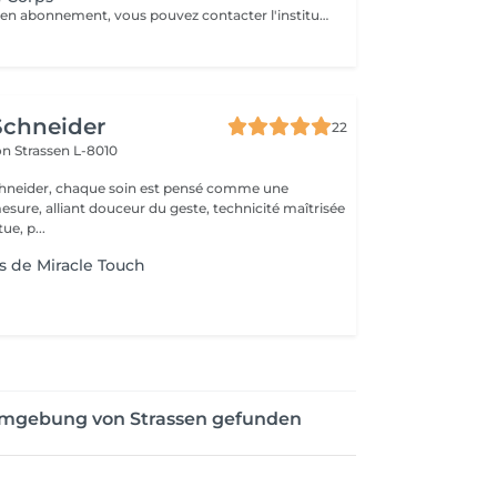
Ce service existe en abonnement, vous pouvez contacter l'institut pour de plus amples renseignements.
Schneider
22
lon
Strassen L-8010
chneider, chaque soin est pensé comme une
esure, alliant douceur du geste, technicité maîtrisée
ue, p...
s de Miracle Touch
Umgebung von Strassen gefunden