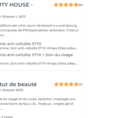
TY HOUSE -
86
on
Strassen L-8011
ils&Store est votre rayon de beauté à Luxembourg.
t composée de PROspécialistes ukrainiens. Chacun
s...
s anti-cellulite STYX
Lisse. Sculpte. Illumine. Soin anti-cellulite STYX Wraps Dites adieu à la cellulite tenace et bonjour à une peau plus lisse et plus ferme ! Nos STYX Wraps constituent un soin anti-cellulite puissant qui utilise des ingrédients actifs naturels et des bandages de compression pour tonifier et détoxifier visiblement votre corps. Ses bienfaits : Cible et réduit l'apparence de la cellulite Stimule la circulation sanguine et lymphatique Raffermit, lisse et hydrate la peau Aide à redessiner les zones à problèmes Ressentez l'effet tenseur dès la première séance et profitez d'une silhouette rafraîchie et sculptée. Idéal en traitement ponctuel ou en cure pour des résultats durables. Prête à retrouver confiance en vous grâce aux bandages ?
s anti-cellulite STYX + Soin du visage
Lisse. Sculpte. Illumine. Soin anti-cellulite STYX Wraps Dites adieu à la cellulite tenace et bonjour à une peau plus lisse et plus ferme ! Nos STYX Wraps constituent un soin anti-cellulite puissant qui utilise des ingrédients actifs naturels et des bandages de compression pour tonifier et détoxifier visiblement votre corps. Ses bienfaits : Cible et réduit l'apparence de la cellulite Stimule la circulation sanguine et lymphatique Raffermit, lisse et hydrate la peau Aide à redessiner les zones à problèmes Ressentez l'effet tenseur dès la première séance et profitez d'une silhouette rafraîchie et sculptée. Idéal en traitement unique ou en cure pour des résultats à long terme. Profitez pleinement de ce moment pour profiter d'un soin du visage pendant la durée de l'enveloppement ! Prête à retrouver confiance en vous grâce à nos enveloppements ?
itut de beauté
35
on
Strassen 8010
ls du visage et du corps, épilation, massages aux
 extensions de faux cils , Pedicue , ongles gel et
..
 Corps