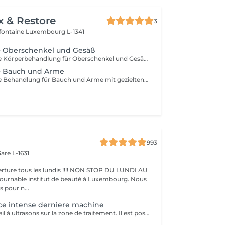
x & Restore
3
efontaine
Luxembourg L-1341
e - Oberschenkel und Gesäß
Eine spezialisierte Körperbehandlung für Oberschenkel und Gesäß mit intensiven Massagetechniken zur Anregung der Durchblutung und gezielten Bearbeitung des darunterliegenden Gewebes. Die Anwendung kann das Hautbild unterstützen, die Gewebespannung fördern und für ein glatteres, strafferes Hautgefühl sorgen.
e - Bauch und Arme
Eine spezialisierte Behandlung für Bauch und Arme mit gezielten Massagetechniken zur Anregung der Durchblutung und Unterstützung eines gepflegten Hautbildes. Die intensive Anwendung kann die Gewebespannung fördern, das Hautbild verfeinern und die Haut geschmeidiger, glatter und frischer erscheinen lassen.
993
are L-1631
ture tous les lundis !!!! NON STOP DU LUNDI AU
pour n...
ce intense derniere machine
On passe l'appareil à ultrasons sur la zone de traitement. Il est possible de ressentir une légère sensation de chaleur pendant la séance mais la lipocavitation est indolore. La séance dure entre 40 minutes et 1h et vous pourrez reprendre vos activités quotidiennes normalement après le soin. Les resultats lissent la peau casse les capitons des la première seance