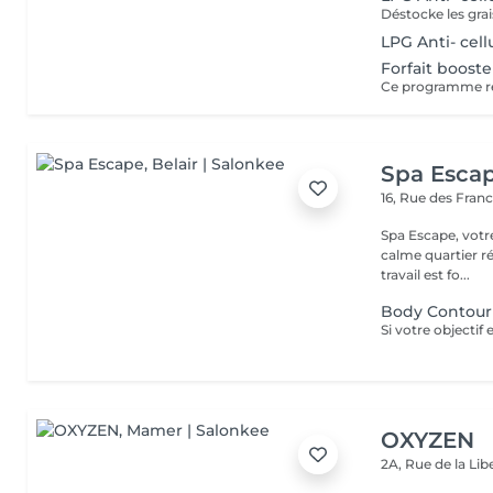
LPG Anti- cel
Forfait boost
Spa Esca
16, Rue des Fran
Spa Escape, votr
calme quartier ré
travail est fo...
Body Contouri
OXYZEN
2A, Rue de la Lib