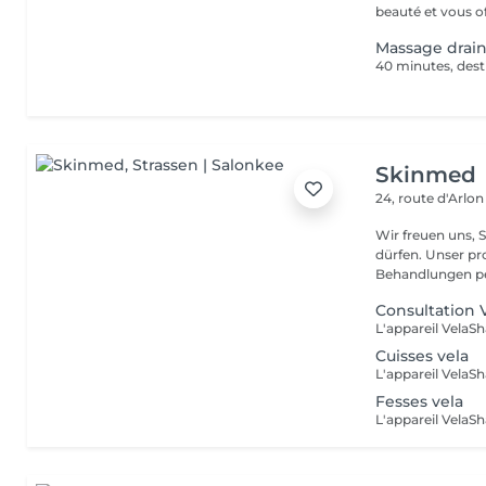
beauté et vous off
Massage draina
Skinmed
24, route d'Arlo
Wir freuen uns, 
dürfen. Unser professionnelles Ästhétikteam wird Sie bei Ihren
Behandlungen per
Consultation 
Cuisses vela
Fesses vela