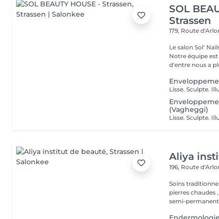
SOL BEAU
Strassen
179, Route d'Arl
Le salon Sol' Na
Notre équipe es
d'entre nous a plu
Enveloppement
Enveloppement
(Vagheggi)
Aliya inst
196, Route d'Arl
Soins traditionne
pierres chaudes ,
semi-permanent,.
Endermologie