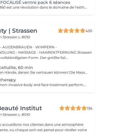
FOCALISÉ ventre pack 6 séances
Le soin Contour 360 est une révolution dans le domaine de l'esthétique corporelle. Si vous cherchez à affiner votre silhouette sans recourir à des interventions chirurgicales invasives, ce traitement est idéal! Contour 360 ne se contente pas de réduire les graisses, elle améliore également la fermeté et la texture de la peau. Grâce à l'association du laser diode focalisé et du palper-rouler mécanique, la technologie stimule la production naturelle de collagène et d'élastine, deux composants essentiels pour une peau ferme et élastique. Le laser chauffe doucement les tissus, favorisant ainsi l'élimination des graisses et la tonicité de la peau. Le palper-rouler, quant à lui, reproduit un massage efficace, réduisant la cellulite et améliorant l'aspect général de la peau pour une silhouette redessinée et harmonieuse.
y | Strassen
430
on
Strassen L-8010
 - AUGENBRAUEN - WIMPERN -
UNG - MASSAGE - HAARENTFERNUNG Strassen
 vollständigsten Form. Der größte Sal...
ellulite, 60 min
Die professionellen Hände, denen Sie vertrauen können! Die Massage ist die Praxis des Knetens oder Manipulierens der Muskeln und anderer Weichteile einer Person, um Stress zu reduzieren, Muskelschmerzen zu lindern, die Entspannung zu fördern und die Funktion des Immunsystems zu verbessern. Vorteile einer Anti-Cellulite-Massage: - verbessert die Durchblutung - beseitigt Stauungen in der Haut - aktiviert Stoffwechselprozesse in Zellen und Geweben - Muskeln und Gewebe werden mit Sauerstoff und Mineralien versorgt - die Haut wird glatt und elastisch Wie wird eine Anti-Cellulite-Massage durchgeführt? - der Rücken wird massiert - Arme werden massiert - Beine werden massiert - der Bauch wird massiert Altersbeschränkungen: empfohlen ab 16 Jahren. Empfehlungen nach dem Eingriff: nach dem Eingriff 2-3 Stunden keinen Sport und plötzliche Bewegungen machen. Frequenz: 2-3 Mal pro Woche, insgesamt 10 Mal. Wiederholen Sie den Eingriff alle 3-6 Monate.
therapy
A world-leading, non-invasive body and face treatment performed using the original 3rd-generation Endospheres® technology one of the most advanced solutions on the market for sculpting, drainage, and skin firming. This Italian medical technology combines microvibration, deep lymphatic drainage, and muscle stimulation to deliver visible results from the very first session. Why Endospheres® at NUU: Original 3rd-generation Endospheres® device · Authentic Italian technology · Instant lightness, firmness, and contouring · Safe, natural, and highly effective · No downtime Key benefits: Reduces cellulite and water retention Improves blood and lymphatic circulation Firms and tightens the skin Relieves muscle tension and heaviness Stimulates collagen and natural glow A.F.T. (Abdominal Fat Treatment) Advanced thermal and vacuum technology designed to activate fat metabolism, enhance lymphatic drainage, and sculpt the abdominal area safely and comfortably. Recommended from: 18+ Post-care: No downtime Frequency: Course recommended for optimal results Results are visible and progressive with regular sessions.
eauté Institut
136
on
Strassen L-8010
s accueillons nos clientes dans une atmosphère
sante, ou chaque soin est pensé pour révéler votre