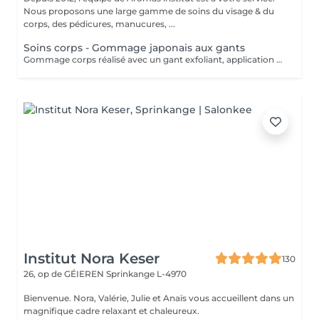
Nous proposons une large gamme de soins du visage & du
corps, des pédicures, manucures, ...
Soins corps - Gommage japonais aux gants
Gommage corps réalisé avec un gant exfoliant, application d'une huile hydratante idéale pour une peau douce, lisse. Nous vous prions de bien vouloir respecter votre rendez-vous. En prenant rendez-vous, vous occupez une place, dont une autre personne aurait éventuellement besoin. Tout rendez-vous non annulé 24h en avance, est susceptible d'être facturé. (Si vous ne pouvez pas vous présenter à votre RDV, proposez-le éventuellement à un proche ou à un ami) Toute l'équipe de Aromas Institut vous remercie pour votre respect et votre compréhension.
Institut Nora Keser
130
26, op de GÉIEREN
Sprinkange L-4970
Bienvenue. Nora, Valérie, Julie et Anaïs vous accueillent dans un
magnifique cadre relaxant et chaleureux.