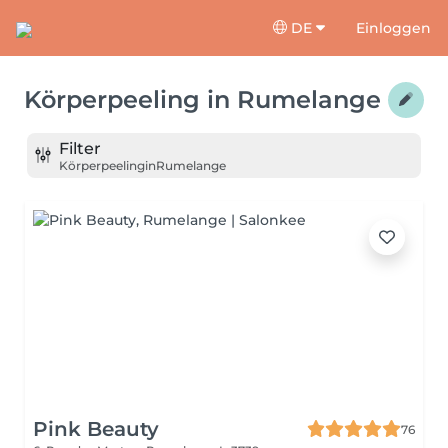
DE
Einloggen
Körperpeeling
in
Rumelange
Filter
Körperpeeling
in
Rumelange
Pink Beauty
76