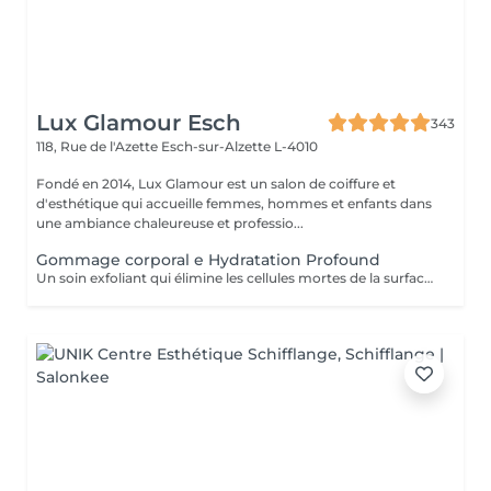
Lux Glamour Esch
343
118, Rue de l'Azette
Esch-sur-Alzette L-4010
Fondé en 2014, Lux Glamour est un salon de coiffure et
d'esthétique qui accueille femmes, hommes et enfants dans
une ambiance chaleureuse et professio...
Gommage corporal e Hydratation Profound
Un soin exfoliant qui élimine les cellules mortes de la surface de la peau, favorise le renouvellement cellulaire et prévient les poils incarnés. Ce rituel de beauté laisse la peau plus lisse, douce et visiblement plus saine. Idéal pour retrouver une peau éclatante et soyeuse.