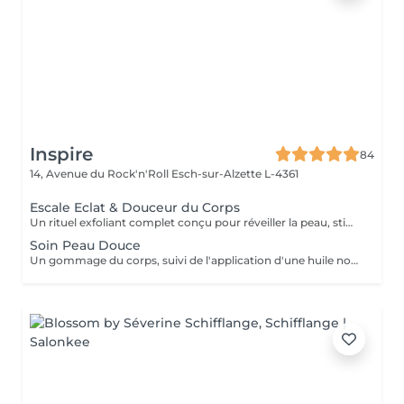
Inspire
84
14, Avenue du Rock'n'Roll
Esch-sur-Alzette L-4361
Escale Eclat & Douceur du Corps
Un rituel exfoliant complet conçu pour réveiller la peau, stimuler les tissus et offrir une sensation de renouveau. Réalisé sur l'ensemble du corps, ce soin associe une exfoliation au Gotu Kola et aux actifs végétaux afin d'éliminer les cellules mortes, d'affiner le grain de peau et de favoriser le renouvellement cutané. Les gestes enveloppants stimulent également la microcirculation et procurent une sensation immédiate de légèreté. Après une douche, l'application d'un soin corps au Gotu Kola et au Lotus vient nourrir, assouplir et sublimer la peau tout en prolongeant les bienfaits du rituel. La peau retrouve douceur, éclat et confort, prête à accueillir les beaux jours et les expositions estivales. Une peau lumineuse, soyeuse et délicatement satinée pour briller tout l'été !
Soin Peau Douce
Un gommage du corps, suivi de l'application d'une huile nourrissante pour retrouver la douceur d'une peau de bébé.