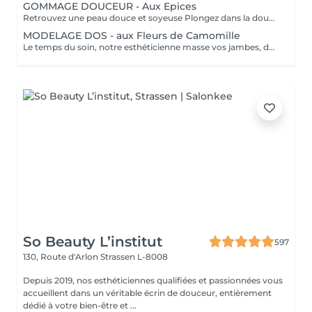
GOMMAGE DOUCEUR - Aux Epices
Retrouvez une peau douce et soyeuse Plongez dans la douceur tropicale dIndonésie à travers les notes épicées des huiles essentielles de Girofle et de Muscade. Ce gommage aux effluves chauds et naturels vous transporte tout en exfoliant délicatement votre peau : elle est douce, lumineuse et satinée.
MODELAGE DOS - aux Fleurs de Camomille
Le temps du soin, notre esthéticienne masse vos jambes, des orteils à la taille dans un mouvement tonique qui active la microcirculation et leurs procure un confort sans précédent. Bénéfices : Vos jambes retrouvent fraicheur et légèreté.
So Beauty L’institut
597
130, Route d'Arlon
Strassen L-8008
Depuis 2019, nos esthéticiennes qualifiées et passionnées vous
accueillent dans un véritable écrin de douceur, entièrement
dédié à votre bien-être et ...