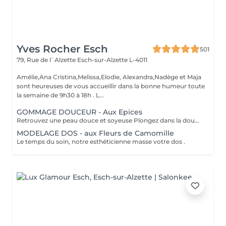
Yves Rocher Esch
501
79, Rue de l`Alzette
Esch-sur-Alzette L-4011
Amélie,Ana Cristina,Melissa,Elodie, Alexandra,Nadège et Maja
sont heureuses de vous accueillir dans la bonne humeur toute
la semaine de 9h30 à 18h . L...
GOMMAGE DOUCEUR - Aux Epices
Retrouvez une peau douce et soyeuse Plongez dans la douceur tropicale dIndonésie à travers les notes épicées des huiles essentielles de Girofle et de Muscade. Ce gommage aux effluves chauds et naturels vous transporte tout en exfoliant délicatement votre peau : elle est douce, lumineuse et satinée.
MODELAGE DOS - aux Fleurs de Camomille
Le temps du soin, notre esthéticienne masse votre dos .