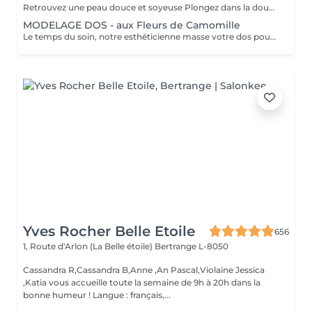
Retrouvez une peau douce et soyeuse Plongez dans la douceur tropicale dIndonésie à travers les notes épicées des huiles essentielles de Girofle et de Muscade. Ce gommage aux effluves chauds et naturels vous transporte tout en exfoliant délicatement votre peau : elle est douce, lumineuse et satinée.
MODELAGE DOS - aux Fleurs de Camomille
Le temps du soin, notre esthéticienne masse votre dos pour un confort sans précédent.
Yves Rocher Belle Etoile
656
1, Route d'Arlon (La Belle étoile)
Bertrange L-8050
Cassandra R,Cassandra B,Anne ,An Pascal,Violaine Jessica
,Katia vous accueille toute la semaine de 9h à 20h dans la
bonne humeur ! Langue : français,...