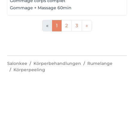
Gommage corps complet
Gommage + Massage 60min
«
1
2
3
»
Salonkee
Körperbehandlungen
Rumelange
Körperpeeling