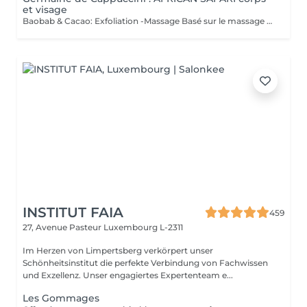
et visage
Baobab & Cacao: Exfoliation -Massage Basé sur le massage Hilotra de Madagascar, il combine des techniques ancestrales africaines et asiatiques pour générer une sensation de connexion avec la nature et un équilibre corporel. AFRICAN BLISS : Massage SWEET Maternity: Basé sur la technique du drainage lymphatique, ce rituel combine des mouvements ascendants et des mouvements enveloppants qui favorisent une sensation de légèreté et de confort immédiate dans les jambes Light Legs : Basé sur la technique du drainage lymphatique, ce rituel combine des mouvements ascendants et des mouvements enveloppants qui favorisent une sensation de légèreté et de confort immédiate dans les jambes
INSTITUT FAIA
459
27, Avenue Pasteur
Luxembourg L-2311
Im Herzen von Limpertsberg verkörpert unser
Schönheitsinstitut die perfekte Verbindung von Fachwissen
und Exzellenz. Unser engagiertes Expertenteam e...
Les Gommages