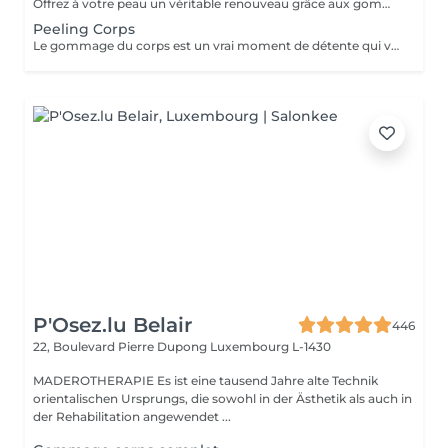
Offrez à votre peau un véritable renouveau grâce aux gommages corps Gemology. Enrichis en extraits minéraux précieux et en ingrédients naturels, ils exfolient en douceur, éliminent les cellules mortes et révèlent l'éclat de la peau. Leur texture sensorielle et leurs parfums délicats transforment l'exfoliation en un rituel de bien-être luxueux. Résultat : une peau lisse, douce, parfaitement préparée à recevoir les soins suivants.
Peeling Corps
Le gommage du corps est un vrai moment de détente qui va permettre à la peau de se débarrasser de ses inégalités et de retrouver une peau toute douce. Ce soin est parfait juste avant d'aller au soleil pour permettre à la peau de mieux bronzer.
P'Osez.lu Belair
446
22, Boulevard Pierre Dupong
Luxembourg L-1430
MADEROTHERAPIE Es ist eine tausend Jahre alte Technik
orientalischen Ursprungs, die sowohl in der Ästhetik als auch in
der Rehabilitation angewendet ...