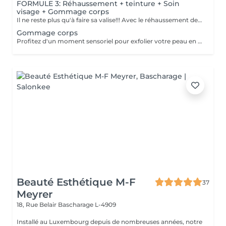
FORMULE 3: Réhaussement + teinture + Soin
visage + Gommage corps
Il ne reste plus qu'à faire sa valise!!! Avec le réhaussement des cils et la teinture, plus besoin de mascara, la tranquillité assurée pendant les vacances Soin du visage Bora Bora ( gommage et massage à l'huile de coco) Gommage corps (monoï ou coco) parfait pour préparer la peau à l'été, au soleil, à la plage, au bronzage Pour plus de précision, n'hésitez pas whatsapp, SMS ou appel au 661 555 858
Gommage corps
Profitez d'un moment sensoriel pour exfolier votre peau en douceur. En soin seul avec une crème ou encore mieux, avant un massage pour préparer la peau. Pour préparer la peau au soleil, réparer après une exposition, un moment de relaxation, ne rater l'occasion de faire du bien à votre peau et votre corps
Beauté Esthétique M-F
37
Meyrer
18, Rue Belair
Bascharage L-4909
Installé au Luxembourg depuis de nombreuses années, notre