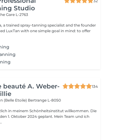
Professional
32
ing Studio
ithe
Gare L-2763
, a trained spray-tanning specialist and the founder
ning
anning
nning
de beauté A. Weber-
134
llie
n (Belle Etoile)
Bertrange L-8050
rzlich in meinem Schönheitsinstitut willkommen. Die
r den 1. Oktober 2024 geplant. Mein Team und ich
..