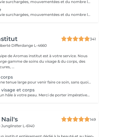
En raison de nos vie surchargées, mouvementées et du nombre limité d'heures d'ensoleillement dans notre région, il est souvent difficile de conserver de manière saine le teint hâlé et la bonne mine des vacances. Et lorsque le soleil se montre facilement, il faut alors tenir compte des dangers des rayons UV. Voici ce qui nous a motivés à developper le produit 'Natural Taming Spray' une manière simple, saine et sûre d'avoir un bronzage naturel et uniforme toute l'année :)
e
En raison de nos vie surchargées, mouvementées et du nombre limité d'heures d'ensoleillement dans notre région, il est souvent difficile de conserver de manière saine le teint hâlé et la bonne mine des vacances. Et lorsque le soleil se montre facilement, il faut alors tenir compte des dangers des rayons UV. Voici ce qui nous a motivés à developper le produit 'Natural Taming Spray' une manière simple, saine et sûre d'avoir un bronzage naturel et uniforme toute l'année :)
stitut
341
Liberté
Differdange L-4660
uipe de Aromas institut est à votre service. Nous
rge gamme de soins du visage & du corps, des
res, ...
 corps
Merci de porter une tenue large pour venir faire ce soin, sans quoi un risque de traces est possible.
 visage et corps
Ce soin donnera un hâle à votre peau. Merci de porter impérativement des vêtements amples et de faire un gommage à la maison ou en institut la veille. Les épilations le jour même ou la veille ne sont pas recommandées car cela peut laisser des marques sur le corps.
Nail's
149
e
Junglinster L-6140
n institut entièrement dédié à la beauté et au bien-