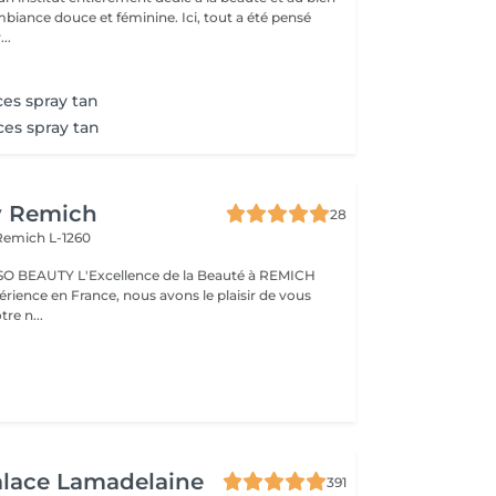
mbiance douce et féminine. Ici, tout a été pensé
..
ces spray tan
ces spray tan
y Remich
28
Remich L-1260
nce de la Beauté à REMICH
érience en France, nous avons le plaisir de vous
tre n...
alace Lamadelaine
391