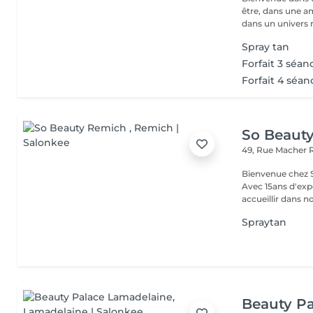
être, dans une a
dans un univers r.
Spray tan
Forfait 3 séan
Forfait 4 séan
So Beaut
49, Rue Macher
Bienvenue chez SO BEAUTY L'Excelle
Avec 15ans d'exp
accueillir dans no
Spraytan
Beauty P