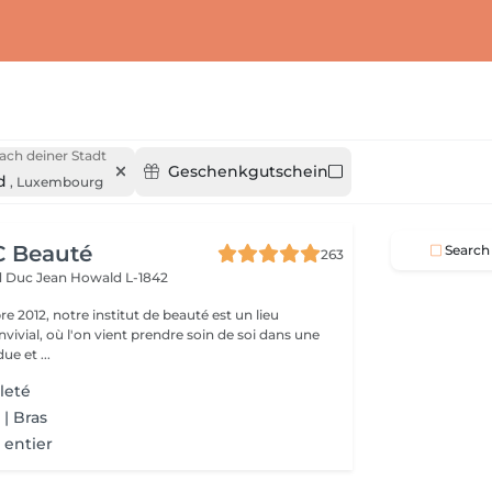
ach deiner Stadt
Geschenkgutschein
d
,
Luxembourg
CC Beauté
Search
263
d Duc Jean
Howald L-1842
 2012, notre institut de beauté est un lieu
vivial, où l'on vient prendre soin de soi dans une
e et ...
leté
 | Bras
 entier