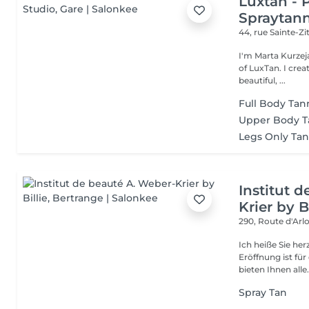
Luxtan - 
Spraytann
44, rue Sainte-Z
I'm Marta Kurzeja
of LuxTan. I created LuxTan with one simple goal in mind: to offer
beautiful, ...
Full Body Tan
Upper Body T
Legs Only Ta
Institut 
Krier by Bi
290, Route d'Arlo
Ich heiße Sie he
Eröffnung ist fü
bieten Ihnen alle.
Spray Tan