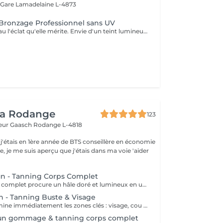
 Gare
Lamadelaine L-4873
Bronzage Professionnel sans UV
Offrez à votre peau l'éclat qu'elle mérite. Envie d'un teint lumineux et d'un effet retour de vacances toute l'année ? Le Golden Glow est un spray tanning professionnel qui sublime votre peau en quelques minutes seulement. Un bronzage sur mesure, naturel ou intense selon vos envies, sans exposition aux UV. - Glow immédiat - Teint uniforme et lumineux - Silhouette visuellement sublimée - Idéal avant événement, vacances ou shooting Chaque séance est personnalisée selon votre carnation et l'intensité souhaitée afin de garantir un résultat harmonieux et élégant, sans effet artificiel. !!! Prévoir des vêtements amples et foncés (noirs de préférence) après la séance !!! Important Préparation de la peau Pour un résultat optimal, un gommage doit être réalisé 24h avant la séance de tanning. Si vous souhaitez réserver un Tanning + Gommage, merci de nous appeler directement afin d'organiser le gommage 24h à l'avance et garantir un résultat uniforme et durable.
ea Rodange
123
eur Gaasch
Rodange L-4818
 j'étais en 1ère année de BTS conseillère en économie
le, je me suis aperçu que j'étais dans ma voie 'aider
un - Tanning Corps Complet
Le tanning corps complet procure un hâle doré et lumineux en un seul rendez-vous. La lotion autobronzante professionnelle est appliquée de façon homogène, garantissant un bronzage uniforme et naturel, adapté à votre carnation. Les bénéfices : Teint hâlé et éclatant Résultat immédiat et homogène Sans exposition aux UV Une solution parfaite pour un effet bonne mine tout au long de l'année.
n - Tanning Buste & Visage
Ce soin ciblé illumine immédiatement les zones clés : visage, cou et décolleté. La lotion autobronzante est appliquée avec précision pour offrir un hâle homogène et élégant, parfaitement adapté à votre carnation. Les bénéfices : Teint lumineux et uniforme sur les zones visibles Bonne mine instantanée, sans soleil Résultat naturel et élégant Un soin express qui redonne éclat et confiance en un clin d'il.
 Sun gommage & tanning corps complet