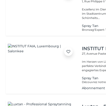
1, Rue Philippe II
Exzellenz im Dienst der Schönheit!
im Stadtzentrum u
Schönheits...
Spray Tan
INSTITUT
27, Avenue Past
Im Herzen von Li
perfekte Verbindu
engagiertes Expe
Spray Tan
Abonnement S