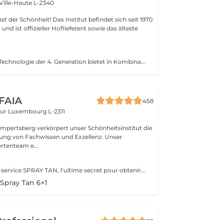
Ville-Haute L-2340
 Das Institut befindet sich seit 1970
nd ist offizieller Hoflieferant sowie das älteste
Bronzag'Expert-Technologie der 4. Generation bietet in Kombination mit unserer Lotion eine maßgeschneiderte Bräune ohne UV-Strahlung. Dank der zu 99 % natürlichen Zusammensetzung mit einem Melaninaktivator und feuchtigkeitsspendenden Wirkstoffen erhalten Sie gebräunte, revitalisierte und aufgepolsterte Haut.
 FAIA
458
eur
Luxembourg L-2311
mpertsberg verkörpert unser Schönheitsinstitut die
ng von Fachwissen und Exzellenz. Unser
rtenteam e...
Découvrez notre service SPRAY TAN, l'ultime secret pour obtenir secret pour un éclat doré sans nuire à votre peau. Notre formule révolutionnaire, non testée sur les animaux, garantit un bronzage naturel et sans effet « orange ». Choissisez parmi une gamme de teints pour obtenir la nuance parfaite qui convient à votre style. Donnez à votre peau l'éclat qu'elle mérite et révélez une beauté radieuse en un instant. Osez le bronzage en toute confiance avec notre Spray Tan.
pray Tan 6+1