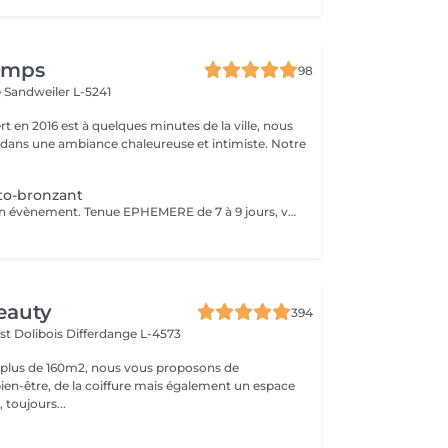
temps
98
e
Sandweiler L-5241
t en 2016 est à quelques minutes de la ville, nous
 dans une ambiance chaleureuse et intimiste. Notre
to-bronzant
Soin idéal pour un évènement. Tenue EPHEMERE de 7 à 9 jours, va s'estomper progressivement au fil de jours.. Cette prestation se fait à l'aide d'un produit auto-bronzant que nous appliquerons sur tout le corps. Pénétration immédiate, ne colle pas, ne tache pas. Le rendu sera un bronzage naturel (pas couleur orange) et uniforme dans les heures qui suivent. Le jour du soin portez de préférence des vêtements amples. Attendre environ 6 heures avant de prendre une douche. L'auto-bronzant touche la couche superficielle de la peau donc s'estompe progressivement. Nous préconisons un gommage la veille pour intensifier le soin..
eauty
394
st Dolibois
Differdange L-4573
 plus de 160m2, nous vous proposons de
bien-être, de la coiffure mais également un espace
 toujours...