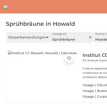
Sprühbräune
in
Howald
Kategorie
Suche n
Körperbehandlungen
Sprühbräune
Howal
Institut 
37, Avenue Gran
Créé en septembre
chaleureux et con
ambiance détendu
Visage | Décol
Visage | Buste
Visage | Corps