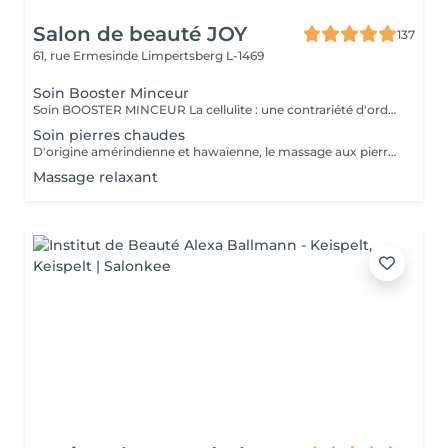
Salon de beauté JOY
137
61, rue Ermesinde
Limpertsberg L-1469
Soin Booster Minceur
Soin BOOSTER MINCEUR La cellulite : une contrariété d'ordre circulatoire. La professionnelle de l'esthétique mettra un point d'honneur à améliorer les échanges sanguins et lymphatiques tout au long de la cure minceur grâce à des manuvres toniques, des effleurages et également des pressions ascendantes. DES RÉSULTATS VISIBLES Améliore la circulation sanguine et lymphatique Améliore l'estime de soi et l'acceptation de son corps à chaque séance Dissocie les amas adipeux Améliore l'aspect de la peau, diminution des capitons : Visible dès les 10 premiers jours EN CURE 8 à 12 séances à raison de 2 séances par semaine Pour un résultat optimal, l'application de produits minceur tels que l'ESSENCE D'ESTIME BOOSTER MINCEUR et la CRÈME MINCEUR 24H est primordiale et doit s'accompagner d'une alimentation équilibrée et d'une pratique sportive régulière
Soin pierres chaudes
D'origine amérindienne et hawaïenne, le massage aux pierres chaudes ou « stone therapy » est une technique de massage utilisant des pierres de basalte d'origine volcanique et le modelage manuel . Ces pierres, une fois chauffées, procurent une sensation de bien-être et ont différentes vertus thérapeutiques.
Massage relaxant