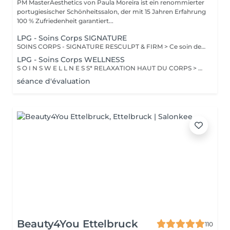
PM MasterAesthetics von Paula Moreira ist ein renommierter
portugiesischer Schönheitssalon, der mit 15 Jahren Erfahrung
100 % Zufriedenheit garantiert...
LPG - Soins Corps SIGNATURE
SOINS CORPS - SIGNATURE RESCULPT & FIRM > Ce soin de l'ensemble du corps raffermit la peau et redonne du galbe aux courbes pour retrouver une silhouette resculptée et plus ferme tout en procurant un grand moment de bien-être. CELLULITE LISSANT > Ce soin ciblé déstocke les graisses localisées, défibrose et assouplit les tissus pour traiter efficacement la cellulite adipeuse et fibreuse tout en procurant un grand moment de bien-être. DÉCOUVERTE Ce soin propose une introduction à la technique endermologie® afin de découvrir le potentiel des différentes stimulations cellulaires et les sensations uniques qu'elles procurent. BILAN PERSONNALISÉ Tout programme de soin endermologie® corps commence par un bilan ultra-précis, avec l'application professionnelle ENDERMOLINK. Il se déroule en trois étapes clés : 1. Décryptage de votre mode de vie. 2. Analyse pointue de l'état de votre peau. 3. Création de votre programme sur-mesure.
LPG - Soins Corps WELLNESS
S O I N S W E L L N E S S* RELAXATION HAUT DU CORPS > Ce soin favorise un relâchement profond des tensions dans le dos, la nuque, les épaules et le cuir chevelu pour apporter une relaxation complète et une sensation de bien-être global revitalisante. DÉTOX DRAINANT > Ce soin active les échanges circulatoires pour agir sur la rétention d'eau et éliminer les toxines, offrant un effet dynamisant et une sensation de légèreté aux jambes. VITALITÉ STRESS SOMMEIL > Ce soin de l'ensemble du corps diminue le stress, augmente la vitalité et améliore la qualité du sommeil pour apporter un mieux-être global tout en renforçant les défenses naturelles. RECUP DEEP TISSUE > En agissant sur les tissus profonds, ce soin soulage les tensions musculaires et favorise une meilleure récupération sportive en diminuant les courbatures. INTENSE WELLNESS > Ce soin de l'ensemble du corps détend les zones de tensions musculaires et favorise un lâcher prise total, offrant ainsi une relaxation profonde et une sensation de bien-être intensifi ée.
séance d'évaluation
Beauty4You Ettelbruck
110