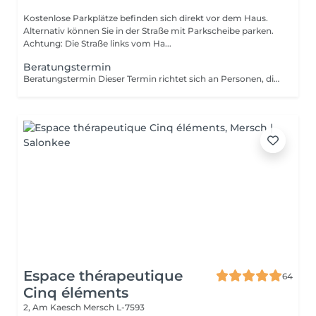
Kostenlose Parkplätze befinden sich direkt vor dem Haus.
Alternativ können Sie in der Straße mit Parkscheibe parken.
Achtung: Die Straße links vom Ha...
Beratungstermin
Beratungstermin Dieser Termin richtet sich an Personen, die eine fachkundige Orientierung wünschen, um die für ihren Körper, ihre Bedürfnisse und ihre Ziele am besten geeignete Behandlung zu wählen. Es handelt sich um ein Gespräch, das dazu dient, eine stimmige Behandlung innerhalb der in der Maison angebotenen Leistungen festzulegen. Der Beratungstermin wird mit 30 € berechnet und ist vollständig auf eine anschließende Behandlung anrechenbar. Dieser Betrag dient der Sicherstellung der Terminreservierung und der Einhaltung des Zeitfensters. Bei Nichterscheinen oder kurzfristiger Absage (weniger als 48 Stunden vorher) wird der Betrag nicht zurückerstattet.
Espace thérapeutique
64
Cinq éléments
2, Am Kaesch
Mersch L-7593