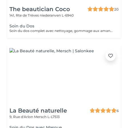
The beautician Coco
20
141, Rte de Trèves
niederanven L-6940
Soin du Dos
Soin du dos complet avec nettoyage, gommage aux amandes, extraction des petits points noir, massage relaxant et masque détox.
La Beauté naturelle
6
9, Rue d'Arlon
Mersch L-L7513
Soin du Dos avec Masque