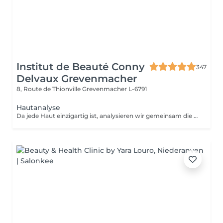
Institut de Beauté Conny
347
Delvaux Grevenmacher
8, Route de Thionville
Grevenmacher L-6791
Hautanalyse
Da jede Haut einzigartig ist, analysieren wir gemeinsam die aktuellen Bedürfnisse Ihrer Haut. Das Diagnosegerät führt eine umfassende Analyse durch. Es bestimmt die Identität Ihrer Haut in wenigen Minuten anhand von vier spezifischen Parametern: Feuchtigkeitsverlust, Abschuppung, Festigkeit und Textur.