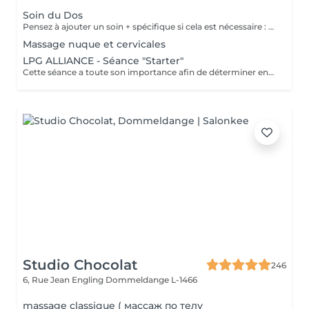
Soin du Dos
Pensez à ajouter un soin + spécifique si cela est nécessaire : bio peeling pour détoxifier et purifier , "rose de mer" pour cicatriser...
Massage nuque et cervicales
LPG ALLIANCE - Séance "Starter"
Cette séance a toute son importance afin de déterminer ensemble vos besoins spécifiques , remplir votre dossier et faire une séance profonde . La technique minceur de LPG permet de manière indolore de réactiver le déstockage des graisses pour effacer les surcharges et les imperfections localisées. Une silhouette affinée, une peau plus lisse et plus ferme naturellement. Les soins sont ciblés et rapides. Les résultats sont perceptibles dès la 1e séance.
Studio Chocolat
246
6, Rue Jean Engling
Dommeldange L-1466
massage classique ( массаж по телу