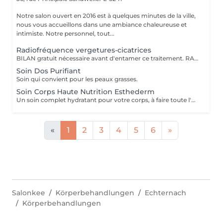
Notre salon ouvert en 2016 est à quelques minutes de la ville,
nous vous accueillons dans une ambiance chaleureuse et
intimiste. Notre personnel, tout...
Radiofréquence vergetures-cicatrices
BILAN gratuit nécessaire avant d'entamer ce traitement. RADIOFREQUENCE CAPACTIVE RESISTIVE448Khz monopolaire Non douloureux, non invasif Améliore au fur à mesure les vergetures (rosées). Cicatrices récentes. Traitement de plusieurs séances nécessaire pour atteindre des résultats.
Soin Dos Purifiant
Soin qui convient pour les peaux grasses.
Soin Corps Haute Nutrition Esthederm
Un soin complet hydratant pour votre corps, à faire toute l'année pour garder une peau en bonne santé, mais surtout après des périodes d'exposition au soleil.
«
1
2
3
4
5
6
»
Salonkee
Körperbehandlungen
Echternach
Körperbehandlungen