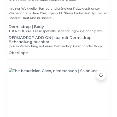
In einer Welt voller Tempo und ständiger Reize gerät unser
Körper oft aus dem Gleichgewicht. Stress hinterlässt Spuren auf
unserer Haut und in unsere...
Dermadrop | Body
THERMOHYAL: Diese spezielle Behandlung wirkt noch präziser und langanhaltender wie ein Wärmepflaster. Die TDA Technologie bringt Wirkstoffe wie Wintergrünöl und Ingwer tief in die Muskulatur um Muskelschmerzen oder verspannte Muskulatur z.B im Nackenbereich zu lindern. Die Blutzirkulation wird gefördert und die Muskulatur intensiv entspannt. THERMOREPAIR: Hinweis: Das perfekte Ergebnis dieser Behandlung zeigt sich erst nach einigen Behandlung und ist daher nur als 6er Kur buchbar. Die Thermorepair TDA ist eine absolut effektive Behandlung wenn es darum geht das Bindegewebe zu stärken und die Hautoberfläche an den Oberschenkeln zu straffen. Dank intensiv wirkenden Inhaltsstoffen wie Ingwer, Curcuma und Propolis hilft die Behandlung den Fettabbau zu fördern und das Erscheinungsbild von Cellulite zu reduzieren. Der Lymphabtransport wird unterstützt und die Durchblutung gefördert.
DERMADROP ADD ON | nur mit Dermadrop
Behandlung buchbar
(nur in Verbindung mit einer Dermadrop Gesicht oder Body Behandlung buchbar) HÄNDE: Die Nailcure TDA mit Urea und Milchsäure ist die Soforthilfe für trockene, strapazierte Hände. Sie bietet empfindlicher Nagelhaut Schutz, stärkt und kräftigt die Nägel und unterstützt das Wachstum gesunder Nägel. FÜSSE: Intensive Feuchtigkeit und tiefenwirksame, nachhaltige Pflege für Ihre Füße. Perfekt zubuchbar zu einer Pediküre oder einer Dermadrop Gesicht oder Body Behandlung. KOPFHAUT: Bei dieser Behandlung werden die Haarwurzeln regeneriert, das gesunde Haarwachstum gefördert und Haarausfall vorgebeugt. Dünnes und mittelstarkes Haar wird voluminisiert und das Haar erhält einen seidigen Glanz.
Oberlippe