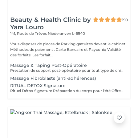
Beauty & Health Clinic by
190
Yara Louro
141, Route de Trèves
Niederanven L-6940
Vous disposez de places de Parking gratuites devant le cabinet.
Méthodes de paiement : Carte Bancaire et Payconiq Validité
des forfaits: Les forfait...
Massage & Taping Post-Opératoire
Prestation de support post-opératoire pour tout type de chirurgie plastique. La prestation inclut le drainage lymphatique spécifique au post-opératoire immédiatement après la chirurgie, ainsi que l'application de bandes de taping si/quand nécessaire.
Massage Fibroblasts (anti-adhérences)
RITUAL DETOX Signature
Rituel Détox Signature Préparation du corps pour l'été Offrez à votre corps un moment de pure revitalisation grâce à ce rituel associant gommage exfoliant, argile purifiante et massage détoxifiant. Ce soin favorise l'élimination des impuretés, stimule le drainage et procure une agréable sensation de légèreté. La peau est douce, lumineuse et le corps parfaitement préparé pour la saison estivale. Les bienfaits : Exfolie et revitalise la peau Purifie et reminéralise les tissus Favorise le drainage et la circulation Procure une sensation de légèreté et de bien-être Prépare la peau et le corps à la saison estivale Un rituel complet alliant efficacité, relaxation et élégance pour révéler toute la beauté de votre corps.