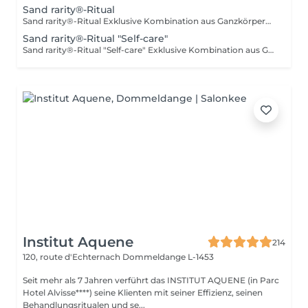
Sand rarity®-Ritual
Sand rarity®-Ritual Exklusive Kombination aus Ganzkörpermassage und regenerierender Gesichtsanwendung mit der Sand Rarity® Pflegeserie. Hochwertige Wirkstoffe und nährende Öle pflegen die Haut intensiv, während ruhige, fließende Massagegriffe den Körper entspannen und die Regeneration unterstützen. Die Behandlung verbindet gezielte Körperarbeit mit luxuriöser Hautpflege und schenkt ein spürbar glattes, genährtes und ausgeglichenes Hautgefühl.
Sand rarity®-Ritual "Self-care"
Sand rarity®-Ritual "Self-care" Exklusive Kombination aus Ganzkörpermassage und Gesichtsanwendung der Sand rarity® Pflegeserie + Heimpflege-Set für ca. 6 Mon. - alles, was sie Ihre Haut braucht. Verwandelt Ihre Hautpflege in ein luxuriöses Wellnesserlebnis.
Institut Aquene
214
120, route d'Echternach
Dommeldange L-1453
Seit mehr als 7 Jahren verführt das INSTITUT AQUENE (in Parc
Hotel Alvisse****) seine Klienten mit seiner Effizienz, seinen
Behandlungsritualen und se...