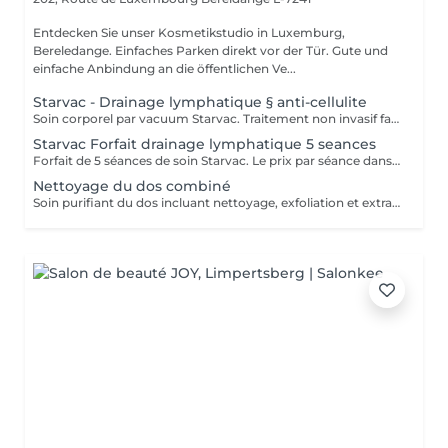
Entdecken Sie unser Kosmetikstudio in Luxemburg,
Bereledange. Einfaches Parken direkt vor der Tür. Gute und
einfache Anbindung an die öffentlichen Ve...
Starvac - Drainage lymphatique § anti-cellulite
Soin corporel par vacuum Starvac. Traitement non invasif favorisant le drainage lymphatique, la réduction de la cellulite et l'amélioration de la tonicité de la peau.
Starvac Forfait drainage lymphatique 5 seances
Forfait de 5 séances de soin Starvac. Le prix par séance dans le forfait est de 68 €. Traitement non invasif favorisant le drainage lymphatique, la réduction de la cellulite et l'amélioration de la tonicité de la peau. Forfait payable à l'avance et non remboursable.
Nettoyage du dos combiné
Soin purifiant du dos incluant nettoyage, exfoliation et extraction des imperfections. Idéal pour les peaux sujettes aux boutons, il laisse la peau nette, lisse et saine.