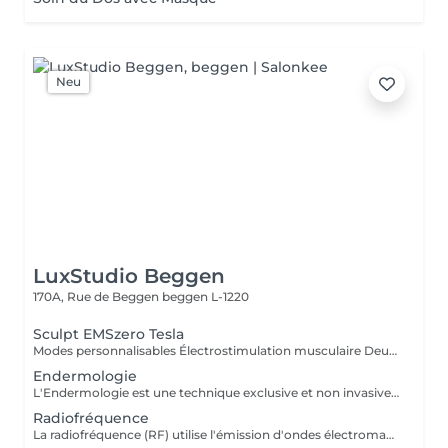
Neu
LuxStudio Beggen
170A, Rue de Beggen
beggen L-1220
Sculpt EMSzero Tesla
Modes personnalisables Électrostimulation musculaire Deux poignées indépendantes : contrôlez la puissance indépendamment, permettant des entraînements synchronisés ou individualisés Sûr et non invasif : notre machine est exempte de courant, d'hyperthermie, de rayonnement et ne nécessite aucune période de récupération. Brûlage de graisse et développement musculaire sans effort Gain de temps et d'efforts : seulement 30 minutes d'utilisation équivalent à 30 000 contractions musculaires, l'équivalent d'innombrables rouleaux de ventre ou squats.
Endermologie
L'Endermologie est une technique exclusive et non invasive qui permet de remodeler votre silhouette, de lisser la cellulite et d'améliorer globalement la tonicité de la peau.
Radiofréquence
La radiofréquence (RF) utilise l'émission d'ondes électromagnétiques à très haute fréquence, pour cibler la peau. La technologie RF permet ainsi de raffermir sa peau et de réduire des tissus graisseux, afin de redessiner des contours touchés par un affaissement cutané et un relâchement de la peau.