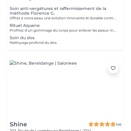
Soin anti-vergétures et raffermissement de la
méthode Florence G.
Offrez à votre peau une solution innovante et durable contre les vergetures grâce à la méthode Florence G. Ce traitement expert agit efficacement sur tous les types de vergetures, qu'elles soient récentes (violettes) ou installées (blanches). Grâce à une technique avancée de stimulation cutanée, la peau se régénère en profondeur, permettant d'atténuer visiblement les marques jusqu'à leur disparition progressive. Le résultat : une peau plus lisse, plus uniforme et visiblement réparée. L'un des grands avantages de cette méthode est son efficacité durable : les résultats obtenus sont définitifs, sans nécessité d'entretien régulier. Retrouvez confiance en votre peau avec une solution professionnelle, sûre et performante.
Rituel Aquene
Profitez d'un gommage du corps pour enlever les peaux mortes et retrouver une peau de bébé, d'un enveloppement pour renourrir et d'un massage pour le lâcher prise.
Soin du dos
Nettoyage profond du dos.
Shine
146
202, Route de Luxembourg
Bereldange L-7241