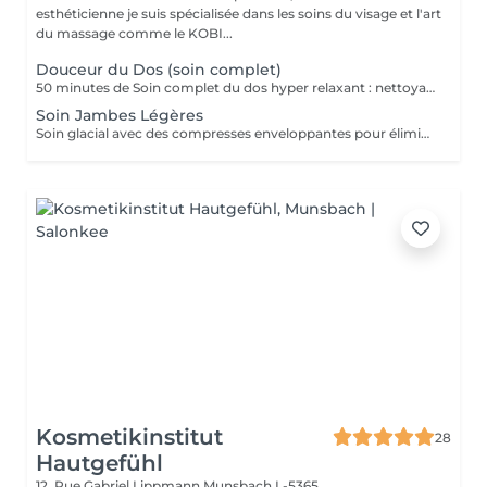
esthéticienne je suis spécialisée dans les soins du visage et l'art
du massage comme le KOBI...
Douceur du Dos (soin complet)
50 minutes de Soin complet du dos hyper relaxant : nettoyage profond + gommage + massage + enveloppement + crème hydratante. Détente garantie
Soin Jambes Légères
Soin glacial avec des compresses enveloppantes pour éliminer la sensation de jambes lourdes + massage drainant pour relancer la circulation dans le soin premium
Kosmetikinstitut
28
Hautgefühl
12, Rue Gabriel Lippmann
Munsbach L-5365