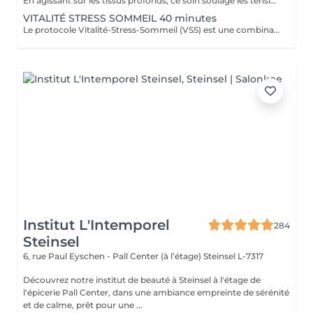
En agissant sur les tissus profonds, ce soin soulage les tensions musculaires et favorise une meilleure récupération sportive en diminuant les courbatures.
VITALITÉ STRESS SOMMEIL 40 minutes
Le protocole Vitalité-Stress-Sommeil (VSS) est une combinaison de trois effets : nerveux, circulatoire et musculaire pour agir sur le bien-être global tout en renforçant ses défenses naturelles. Ce soin réduit significativement le stress, améliore la vitalité, réduit les troubles du sommeil et améliore l'humeur générale. Des effets sont ressentis dès la 1ère séance sur la vitalité, le stress, le bien-être et les douleurs musculaires. N'oublions pas la définition de la santé de l'OMS La santé est un état de complet bien-être physique, mental et social, et ne consiste pas seulement en une absence de maladie ou d'infirmité .
Institut L'Intemporel
284
Steinsel
6, rue Paul Eyschen - Pall Center (à l’étage)
Steinsel L-7317
Découvrez notre institut de beauté à Steinsel à l'étage de
l'épicerie Pall Center, dans une ambiance empreinte de sérénité
et de calme, prêt pour une ...