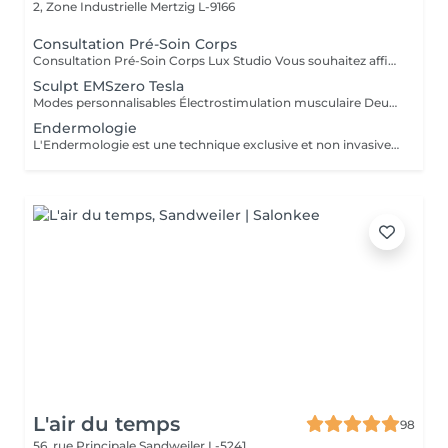
2, Zone Industrielle
Mertzig L-9166
Consultation Pré-Soin Corps
Consultation Pré-Soin Corps Lux Studio Vous souhaitez affiner votre silhouette, raffermir votre peau ou éliminer la cellulite, mais vous ne savez pas par où commencer ? Réservez une consultation corporelle personnalisée, incluant une analyse de vos besoins, un bilan esthétique complet et une mini séance test avec nos technologies avancées. Évaluation de votre morphologie et objectifs Diagnostic personnalisé Test de nos appareils (cavitation, radiofréquence, pressothérapie, cryolipolyse, etc.) Conseils experts et plan de traitement sur-mesure Le montant de la consultation est déductible en cas d'achat d'un forfait complet le jour même. Lux Studio Vous souhaitez affiner votre silhouette, raffermir votre peau ou éliminer la cellulite, mais vous ne savez pas par où commencer ? Réservez une consultation corporelle personnalisée, incluant une analyse de vos besoins, un bilan esthétique complet et une mini séance test avec nos technologies avancées. Évaluation de votre morphologie et objectifs Diagnostic personnalisé Test de nos appareils (cavitation, radiofréquence, pressothérapie, cryolipolyse, etc.) Conseils experts et plan de traitement sur-mesure Le montant de la consultation est déductible en cas d'achat d'un forfait complet le jour même.
Sculpt EMSzero Tesla
Modes personnalisables Électrostimulation musculaire Deux poignées indépendantes : contrôlez la puissance indépendamment, permettant des entraînements synchronisés ou individualisés Sûr et non invasif : notre machine est exempte de courant, d'hyperthermie, de rayonnement et ne nécessite aucune période de récupération. Brûlage de graisse et développement musculaire sans effort Gain de temps et d'efforts : seulement 30 minutes d'utilisation équivalent à 30 000 contractions musculaires, l'équivalent d'innombrables rouleaux de ventre ou squats.
Endermologie
L'Endermologie est une technique exclusive et non invasive qui permet de remodeler votre silhouette, de lisser la cellulite et d'améliorer globalement la tonicité de la peau.
L'air du temps
98
56, rue Principale
Sandweiler L-5241