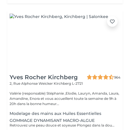
Yves Rocher Kirchberg
964
2, Rue Alphonse Weicker
Kirchberg L-2721
Valérie (responsable) Stéphanie ,Elodie, Lauryn, Amanda, Laura,
Amandine, Enora et vous accueillent toute la semaine de 9h à
20h dans la bonne humeur...
Modelage des mains aux Huiles Essentielles
GOMMAGE DYNAMISANT MACRO-ALGUE
Retrouvez une peau douce et soyeuse Plongez dans la douceur tropicale dIndonésie à travers les notes épicées des huiles essentielles de Girofle et de Muscade. Ce gommage aux effluves chauds et naturels vous transporte tout en exfoliant délicatement votre peau : elle est douce, lumineuse et satinée.