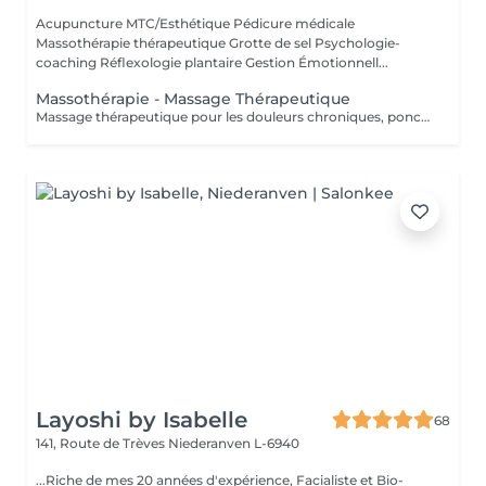
Acupuncture MTC/Esthétique Pédicure médicale
Massothérapie thérapeutique Grotte de sel Psychologie-
coaching Réflexologie plantaire Gestion Émotionnell...
Massothérapie - Massage Thérapeutique
Massage thérapeutique pour les douleurs chroniques, ponctuelles ou psycho-corporelle. Massage également anti-stress, pour relâcher l'esprit et vous connecter à votre corps. Accompagnement Phytothérapie et Diapasons thérapeutiques.
Layoshi by Isabelle
68
141, Route de Trèves
Niederanven L-6940
...Riche de mes 20 années d'expérience, Facialiste et Bio-