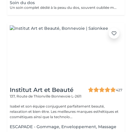
Soin du dos
Un soin complet dédié à la peau du dos, souvent oubliée mais pourtant sujette aux tensions et aux imperfections. Ce soin débute par un nettoyage et une exfoliation afin de purifier la peau, affiner le grain de peau et améliorer sa texture. Selon vos besoins et la durée choisie (30 ou 60 minutes), un travail plus ciblé peut être réalisé pour désincruster la peau et rééquilibrer les zones concernées. Le soin se termine par un massage relaxant, permettant de relâcher les tensions accumulées et de procurer une sensation immédiate de bien-être. La peau est plus nette, plus douce et le dos profondément détendu. Un soin idéal pour prendre soin de cette zone souvent négligée tout en s'accordant un moment de détente.
Institut Art et Beauté
427
137, Route de Thionville
Bonnevoie L-2611
Isabel et son équipe conjuguent parfaitement beauté,
relaxation et bien-être. Les meilleures marques esthétiques et
cosmétiques ainsi que la technolo...
ESCAPADE - Gommage, Enveloppement, Massage