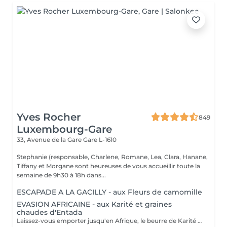
Yves Rocher
849
Luxembourg-Gare
33, Avenue de la Gare
Gare L-1610
Stephanie (responsable, Charlene, Romane, Lea, Clara, Hanane,
Tiffany et Morgane sont heureuses de vous accueillir toute la
semaine de 9h30 à 18h dans...
ESCAPADE A LA GACILLY - aux Fleurs de camomille
EVASION AFRICAINE - aux Karité et graines
chaudes d'Entada
Laissez-vous emporter jusqu'en Afrique, le beurre de Karité chauffé devient une huile tiède nourrissante qui enveloppe votre corps dans une infinie douceur. Les graines d'Entada porte-bonheur sont ensuite glissées tout le long du corps délivrant une douce chaleur bienfaisante.