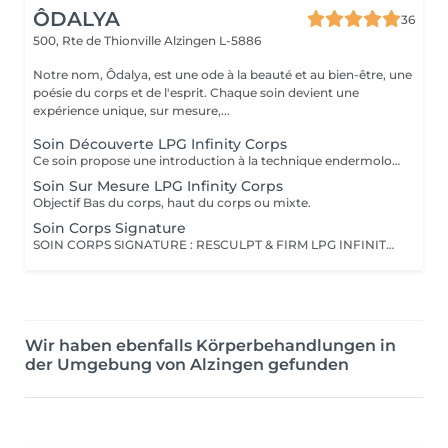
ÔDALYA
36
500, Rte de Thionville
Alzingen L-5886
Notre nom, Ôdalya, est une ode à la beauté et au bien-être, une
poésie du corps et de l'esprit. Chaque soin devient une
expérience unique, sur mesure,...
Soin Découverte LPG Infinity Corps
Ce soin propose une introduction à la technique endermologie® afin de découvrir le potentiel des différentes stimulations cellulaires et les sensations uniques qu'elles procurent.
Soin Sur Mesure LPG Infinity Corps
Objectif Bas du corps, haut du corps ou mixte.
Soin Corps Signature
SOIN CORPS SIGNATURE : RESCULPT & FIRM LPG INFINITY® endermologie Ce soin de l'ensemble du corps raffermit la peau et redonne du galbe aux courbes pour retrouver une silhouette resculptée et plus ferme tout en procurant un grand moment de bien- être. SOIN CORPS SIGNATURE : CELLULITE LISSANT LPG INFINITY® endermologie Ce soin ciblé déstocke les graisses localisées, défibrose et assouplit les tissus pour traiter efficacement la cellulite adipeuse et fibreuse tout en procurant un grand moment de bien-être (40 min de massage LPG + 10 min de massage drainant manuel).
Wir haben ebenfalls Körperbehandlungen in
der Umgebung von Alzingen gefunden