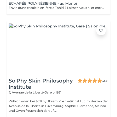
ECHAPÉE POLYNÉSIENNE - au Monoï
Envie dune escale bien-être à Tahiti ? Laissez-vous aller entre nos mains, lors dun voyage des sens à lhuile de Monoï. Secret de beauté des vahinés, le Monoï est extrait des fleurs de Tiaré, emblèmes de Tahiti. Ce modelage inspiré de la tradition ancestrale polynésienne permet à lensemble de votre corps de retrouver son harmonie. De longs mouvements des mains et des avant-bras, au rythme du va-et-vient des vagues, chassent les toxines et libèrent les tensions. Votre corps et votre esprit sont apaisés. Vous repartez avec la peau soyeuse et parfumée du divin sillage des fleurs de Tahiti.
So'Phy Skin Philosophy
408
Institute
7, Avenue de la Liberté
Gare L-1931
Willkommen bei So'Phy, Ihrem Kosmetikinstitut im Herzen der
Avenue de la Liberté in Luxemburg. Sophie, Clémence, Mélissa
und Gwen freuen sich darauf,...