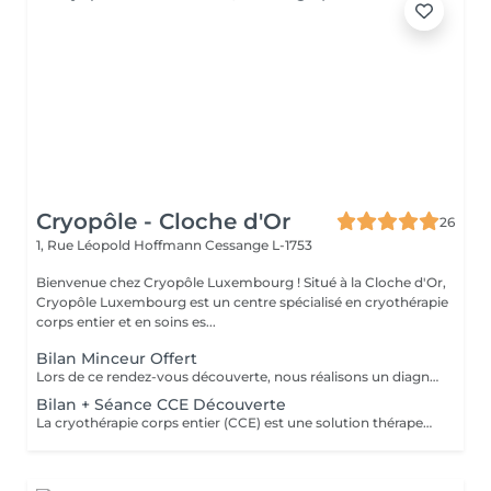
Cryopôle - Cloche d'Or
26
1, Rue Léopold Hoffmann
Cessange L-1753
Bienvenue chez Cryopôle Luxembourg ! Situé à la Cloche d'Or,
Cryopôle Luxembourg est un centre spécialisé en cryothérapie
corps entier et en soins es...
Bilan Minceur Offert
Lors de ce rendez-vous découverte, nous réalisons un diagnostic personnalisé de votre silhouette et de vos objectifs. Ensemble, nous identifions les solutions les plus adaptées (cryolipolyse, remodelage, cryothérapie, etc.) pour atteindre vos résultats. Sans engagement une première étape offerte pour comprendre votre corps et vous guider efficacement.
Bilan + Séance CCE Découverte
La cryothérapie corps entier (CCE) est une solution thérapeutique non médicamenteuse par le froid. Elle utilise l'action du froid en produisant un effet antalgique et anti-inflammatoire sur tout le corps dans de nombreux domaines : médical, sportif, bien-être et esthétique.