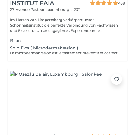
INSTITUT FAIA
458
27, Avenue Pasteur
Luxembourg L-2311
Im Herzen von Limpertsberg verkörpert unser
Schönheitsinstitut die perfekte Verbindung von Fachwissen
und Exzellenz. Unser engagiertes Expertenteam e...
Bilan
Soin Dos ( Microdermabrasion )
La microdermabrasion est le traitement préventif et correctif par excellence. Elle stimule la régénération cellulaire et la production de cellules jeunes. À l'aide d'une tête diamantée, la microdermabrasion enlève toutes les cellules mortes. Dès le premier traitement, la peau est plus éclatante, plus douce et visiblement exfoliée.