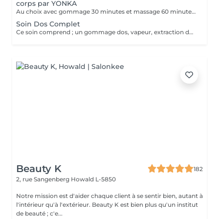
corps par YONKA
Au choix avec gommage 30 minutes et massage 60 minutes ; - Escapade provencale, Detox ; Gommage poudre de bambou et noyaux d'abricots + Massage relaxant - Délice de corse, Vitalité ; Gommage aux deux sucres + Massage ré-équilibrant avec techniques énergisantes de digitopression - Balade en foret, Silhouette ; Gommage au sel marin et aux algues + Massage tonifiant avec techniques sculptantes aux bambous - Voyage en Polynésie, Relax ; Gommage au 2 sucres + Massagz délassant avec techniques décontractantes aux pierres chaudes
Soin Dos Complet
Ce soin comprend ; un gommage dos, vapeur, extraction des points noirs et imperfections, massage dos 15 minutes, masque purifiant et crème spécifique.
Beauty K
182
2, rue Sangenberg
Howald L-5850
Notre mission est d'aider chaque client à se sentir bien, autant à
l'intérieur qu'à l'extérieur. Beauty K est bien plus qu'un institut
de beauté ; c'e...