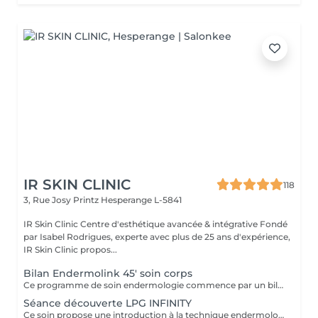
IR SKIN CLINIC
118
3, Rue Josy Printz
Hesperange L-5841
IR Skin Clinic Centre d'esthétique avancée & intégrative Fondé
par Isabel Rodrigues, experte avec plus de 25 ans d'expérience,
IR Skin Clinic propos...
Bilan Endermolink 45' soin corps
Ce programme de soin endermologie commence par un bilan ultra précis avec l'application professionnelle. Il se déroule en 3 étapes: -Décryptage de votre mode de vie -Analyse pointue de l'état de votre peau -Création de votre programme sur mesure IL EST OBLIGATOIRE AVANT TOUT TRAITEMENT LPG ET OFFERT LORS DE L'ACHAT D'UNE CURE 12
Séance découverte LPG INFINITY
Ce soin propose une introduction à la technique endermologie afin de découvrir le potentiel des différentes stimulations cellulaires et les sensations unique qu'elles procurent.