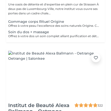
Une oasis de détente et d'expertise en plein cur de Strassen À
deux pas de Luxembourg-Ville, notre institut vous ouvre ses
portes dans un cadre chale...
Gommage corps Rituel Origine
Offrez à votre peau l'excellence des soins naturels Origine. Ce gommage exfolie délicatement grâce à des textures raffinées et des ingrédients sélectionnés pour leur pureté. Il lisse le grain de peau, réveille l'éclat naturel et enveloppe le corps d'un parfum subtil et sensoriel. Un rituel d'exception qui laisse la peau incroyablement douce, soyeuse et lumineuse, prête à recevoir tous les bienfaits des soins suivants.
Soin du dos + massage
Offrez à votre dos un soin complet alliant purification et détente profonde. Ce rituel associe un nettoyage expert, une exfoliation raffinée et des manuvres relaxantes pour libérer les tensions. La peau est purifiée, douce et lumineuse, tandis que le corps retrouve une sensation de confort absolu. Un moment précieux qui allie efficacité et bien-être.
Institut de Beauté Alexa
322