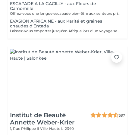
ESCAPADE A LA GACILLY - aux Fleurs de
Camomille
Offrez-vous une longue escapade bien-être aux senteurs printanières de Camomille, fleur emblématique de nos champs à la Gacilly. le temps s'est arrêté. Incroyablement relaxé et en harmonie, votre corps et votre esprits retrouvent leur équilibre.
EVASION AFRICAINE - aux Karité et graines
chaudes d'Entada
Laissez-vous emporter jusqu'en Afrique lors d'un voyage sensoriel. Le beurre de karité chauffé devient une huile tiède nourrissante qui enveloppe votre corps dans une infinie douceur. Les graines d'Entada chaudes sont ensuite glissées le long du corps, délivrant une douce chaleur bienfaisante. La chaleur de ce soin favorise la relaxation.
Institut de Beauté
597
Annette Weber-Krier
1, Rue Philippe II
Ville-Haute L-2340