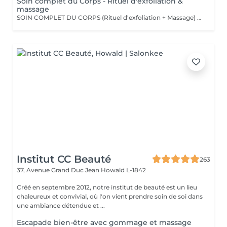
Soin complet du Corps - Rituel d'exfoliation &
massage
SOIN COMPLET DU CORPS (Rituel d'exfoliation + Massage) Un soin divin combinant un gommage doux et un massage relaxant pour une peau sublimée et un corps détendu. L'exfoliation, réalisée avec le Body Strategist Scrub de Comfort Zone, élimine les cellules mortes, affine le grain de peau et prépare à l'absorption des actifs hydratants. Le massage qui suit nourrit et apaise la peau grâce aux textures veloutées et aux actifs régénérants des huiles de soin Comfort Zone, pour une sensation de bien-être absolu.
Institut CC Beauté
263
37, Avenue Grand Duc Jean
Howald L-1842
Créé en septembre 2012, notre institut de beauté est un lieu
chaleureux et convivial, où l'on vient prendre soin de soi dans
une ambiance détendue et ...
Escapade bien-être avec gommage et massage