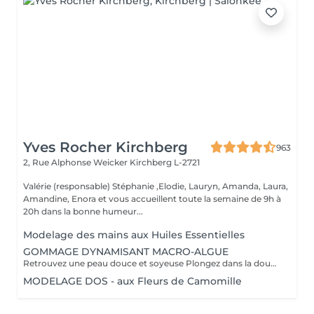
Yves Rocher Kirchberg
963
2, Rue Alphonse Weicker
Kirchberg L-2721
Valérie (responsable) Stéphanie ,Elodie, Lauryn, Amanda, Laura,
Amandine, Enora et vous accueillent toute la semaine de 9h à
20h dans la bonne humeur...
Modelage des mains aux Huiles Essentielles
GOMMAGE DYNAMISANT MACRO-ALGUE
Retrouvez une peau douce et soyeuse Plongez dans la douceur tropicale dIndonésie à travers les notes épicées des huiles essentielles de Girofle et de Muscade. Ce gommage aux effluves chauds et naturels vous transporte tout en exfoliant délicatement votre peau : elle est douce, lumineuse et satinée.
MODELAGE DOS - aux Fleurs de Camomille