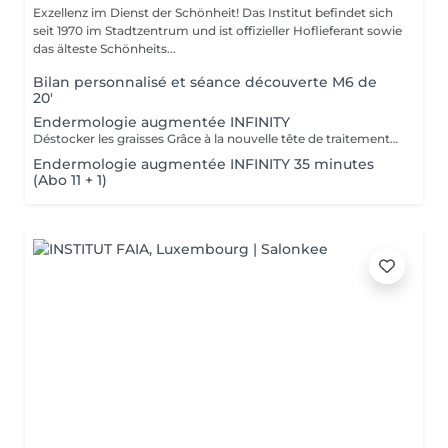
Exzellenz im Dienst der Schönheit! Das Institut befindet sich
seit 1970 im Stadtzentrum und ist offizieller Hoflieferant sowie
das älteste Schönheits...
Bilan personnalisé et séance découverte M6 de
20'
Endermologie augmentée INFINITY
Déstocker les graisses Grâce à la nouvelle tête de traitement brevetée Alliance, endermologie® permet de cibler et daffiner les zones rebelles à lexercice et à lhygiène alimentaire (bras, dos, ventre, taille, cuisses..) tout en sadaptant précisément aux besoins de chaque peau. Lisser la cellulite La cellulite, qui touche 90 % des femmes même les plus minces et les plus sportives, résulte à la fois dun stockage de graisses dans les adipocytes (cellules graisseuses) et dune rétention deau tout autour. Raffermir la peau Variations de poids, grossesses, temps qui passe la peau perd progressivement de sa tonicité et de sa souplesse. Même si ce relâchement cutané concerne tout le corps, certaines zones y sont plus sensibles : intérieur des cuisses, ventre, bras, etc Retrouver des jambes légères Jambes lourdes et douloureuses, chevilles ou pieds gonflés ces symptômes traduisent une mauvaise circulation sanguine et lymphatique. Les toxines saccumulent dans lorganisme, ce qui explique de telles variations de volume en une même journée ou à différents moments du cycle féminin. Bien-être Découvrez des parcours de soins au concept exclusif, pour une efficacité et une détente incomparables.
Endermologie augmentée INFINITY 35 minutes
(Abo 11 + 1)