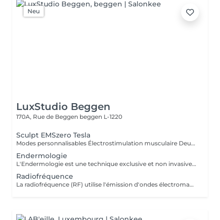
Neu
LuxStudio Beggen
170A, Rue de Beggen
beggen L-1220
Sculpt EMSzero Tesla
Modes personnalisables Électrostimulation musculaire Deux poignées indépendantes : contrôlez la puissance indépendamment, permettant des entraînements synchronisés ou individualisés Sûr et non invasif : notre machine est exempte de courant, d'hyperthermie, de rayonnement et ne nécessite aucune période de récupération. Brûlage de graisse et développement musculaire sans effort Gain de temps et d'efforts : seulement 30 minutes d'utilisation équivalent à 30 000 contractions musculaires, l'équivalent d'innombrables rouleaux de ventre ou squats.
Endermologie
L'Endermologie est une technique exclusive et non invasive qui permet de remodeler votre silhouette, de lisser la cellulite et d'améliorer globalement la tonicité de la peau.
Radiofréquence
La radiofréquence (RF) utilise l'émission d'ondes électromagnétiques à très haute fréquence, pour cibler la peau. La technologie RF permet ainsi de raffermir sa peau et de réduire des tissus graisseux, afin de redessiner des contours touchés par un affaissement cutané et un relâchement de la peau.