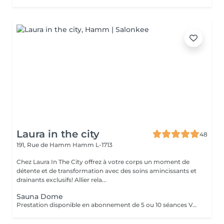
Laura in the city
48
191, Rue de Hamm
Hamm L-1713
Chez Laura In The City offrez à votre corps un moment de
détente et de transformation avec des soins amincissants et
drainants exclusifs! Allier rela...
Sauna Dome
Prestation disponible en abonnement de 5 ou 10 séances Vous recherchez une expérience de bien-être et de minceur incomparable à Luxembourg ? Laura in the City vous propose en exclusivité des séances de Sauna Dôme. Ce soin haut de gamme alliant relaxation profonde et détoxication naturelle. Idéal pour éliminer les toxines et apaiser le corps, le sauna dôme offre un moment privilégié de détente dans un cadre luxueux et intimiste. Mais surtout un soin minceur incroyable, il vous fera mincir en peu de temps et peu d'effort. Avec le Sauna Dôme vous pouvez perdre en moyenne 4,4cm au niveau du ventre. Le Sauna Dôme japonais est un appareil permettant de détoxifier le corps, de ré-équilibrer son énergie et de se détendre en profondeur. Il fonctionne en chauffant l'air à l'intérieur du dôme à des températures réglables, généralement entre 35°C et 80°C L'un des bienfaits majeurs du sauna japonais réside dans sa capacité à éliminer les toxines logées en profondeur dans l'organisme. Grâce à la chaleur infrarouge, le corps transpire plus abondamment, ce qui favorise l'évacuation des métaux lourds, des polluants et des déchets métaboliques.