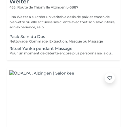
Welter
433, Route de Thionville
Alzingen L-5887
Lisa Welter a su créer un véritable oasis de paix et cocon de
bien-être où elle accueille ses clients avec tout son savoir-faire,
son expérience, sa p...
Pack Soin du Dos
Nettoyage, Gommage, Extraction, Masque ou Massage
Rituel Yonka pendant Massage
Pour un moment de détente encore plus personnalisé, ajoutez un des Rituels Yonka à votre Massage: - Massage aux Bambou (Jambes): Sculptant, Drainant -Massage aux Pierres Chaudes (Dos): Relaxant, Détente -Digito-Pression Mains/Pieds: Énergissant