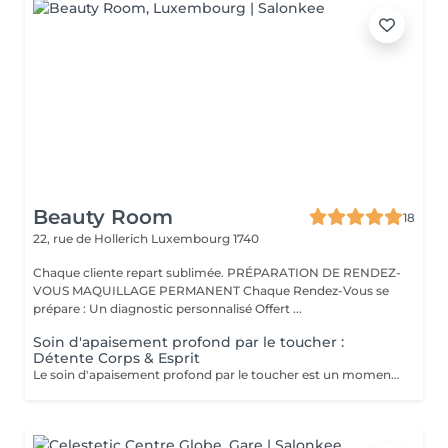
Beauty Room
18
22, rue de Hollerich
Luxembourg 1740
Chaque cliente repart sublimée. PRÉPARATION DE RENDEZ-
VOUS MAQUILLAGE PERMANENT Chaque Rendez-Vous se
prépare : Un diagnostic personnalisé Offert ...
Soin d'apaisement profond par le toucher :
Détente Corps & Esprit
Le soin d'apaisement profond par le toucher est un moment de détente profonde du corps et de l'esprit, basé sur des gestes lents, doux et enveloppants. Il s'adresse à toute personne ressentant : * du stress * de la fatigue * des tensions physiques ou émotionnelles * ou le besoin de se recentrer Ce soin se pratique habillé, par un toucher léger au niveau des mains, des bras, des épaules, des omoplates (si besoin), et du haut du corps. Chaque geste est réalisé avec attention et respect, dans un rythme calme qui invite naturellement au relâchement. Il permet de : * apaiser le système nerveux, * relâcher les tensions, * retrouver une sensation de calme et de sécurité, * se reconnecter à son corps. Ce soin est entièrement adapté à votre état du moment et à votre sensibilité. Ce soin de bien-être est non médical.