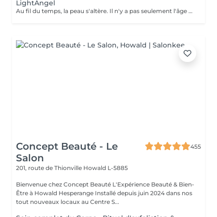
LightAngel
Au fil du temps, la peau s'altère. Il n'y a pas seulement l'âge mais aussi le tabac, l'alcool ou encore le soleil qui participent au vieillissement de la peau. Créé pour le traitement d'esthétique facial, le Light Angel est un appareil qui fait usage de la technique de photomodulation traitement par LED combiné à un cosmétique. Est utilisé pour de nombreux traitements tels que le ° Raffermissement cutané, ° L'anti-âge, les rides et lignes d'expressions ° Traitement de pigmentation, l'hydratation cutanée ° Répare l'acné, ° Le blanchiment dentaire. L'absorption de la lumière par la mélanine permet une reconstruction dermo-épidermique. Permet également de combler vos rides, de faire disparaitre vos rougeurs ou vos vergetures, de rendre vos dents plus blanches ou d'accélérer la repousse de vos cheveux. La séance entre 30 et 90 min. La zone à traiter est nettoyée puis soumise au programme adapté. On y applique ensuite un masque de gel avant l'exposition à la lumière.
Concept Beauté - Le
455
Salon
201, route de Thionville
Howald L-5885
Bienvenue chez Concept Beauté L'Expérience Beauté & Bien-
Être à Howald Hesperange Installé depuis juin 2024 dans nos
tout nouveaux locaux au Centre S...