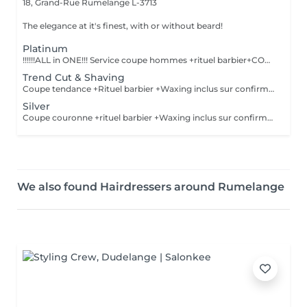
18, Grand-Rue
Rumelange L-3713
The elegance at it's finest, with or without beard!
Platinum
!!!!!!ALL in ONE!!! Service coupe hommes +rituel barbier+COLORATION de BARBE +Waxing inclus sur confirmation personnelle Shampoing &styling inclus
Trend Cut & Shaving
Coupe tendance +Rituel barbier +Waxing inclus sur confirmation personnelle Shampoing&styling inclus
Silver
Coupe couronne +rituel barbier +Waxing inclus sur confirmation personnelle
We also found Hairdressers around Rumelange