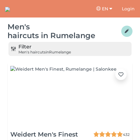
EN
Login
Men's
haircuts
in
Rumelange
Filter
Men's haircuts
in
Rumelange
Weidert Men's Finest
432