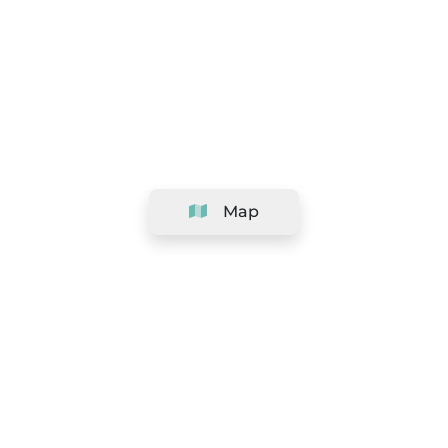
Map
Company
Support
Team
&
Careers
Information for salons