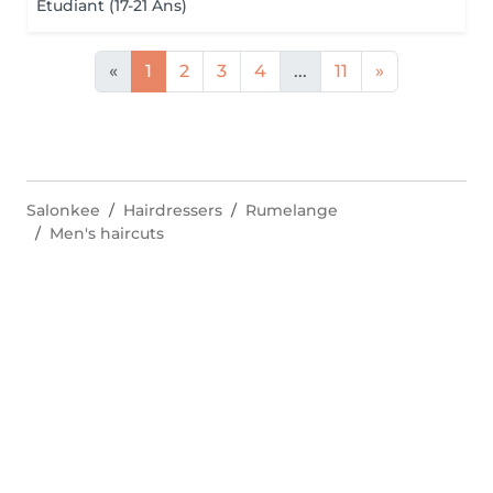
Étudiant (17-21 Ans)
«
1
2
3
4
...
11
»
Salonkee
Hairdressers
Rumelange
Men's haircuts