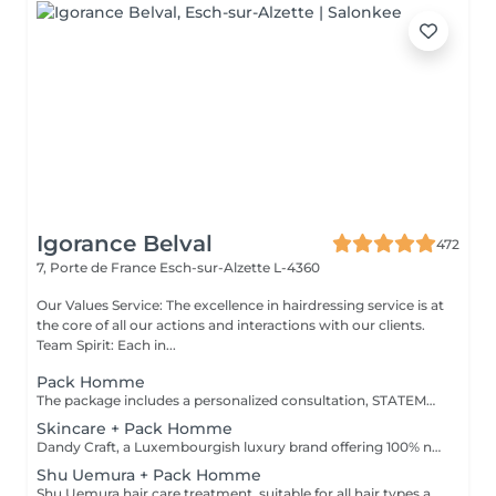
Igorance Belval
472
7, Porte de France
Esch-sur-Alzette L-4360
Our Values Service: The excellence in hairdressing service is at
the core of all our actions and interactions with our clients.
Team Spirit: Each in...
Pack Homme
The package includes a personalized consultation, STATEMENT-specific shampoo and conditioner, the IGORANCE haircut (finishing on dry hair), and STATEMENT styling products. Prices are indicative and subject to confirmation after the personalized consultation with your hairdresser/stylist/specialist. Management reserves the right to make modifications for the smooth operation of the salon.
Skincare + Pack Homme
Dandy Craft, a Luxembourgish luxury brand offering 100% natural facial care products. Facial care set: Cleanser infused with aloe vera juice and ginseng Exfoliant enriched with vitamin C Moisturizing cream with shea butter + Pack Homme
Shu Uemura + Pack Homme
Shu Uemura hair care treatment, suitable for all hair types and scalp + Styling Homme Prices are indicative and subject to confirmation after a personalized consultation with your hairdresser/stylist/specialist. Management reserves the right to make modifications for the smooth operation of the salon.