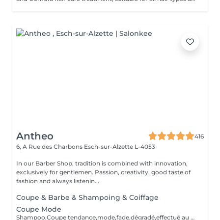
Antheo
416
6, A Rue des Charbons
Esch-sur-Alzette L-4053
In our Barber Shop, tradition is combined with innovation,
exclusively for gentlemen. Passion, creativity, good taste of
fashion and always listenin...
Coupe & Barbe & Shampoing & Coiffage
Coupe Mode
Shampoo,Coupe tendance,mode,fade,dégradé,effectué au ciseaux /tondeuses,Shampoo,Styling,Produits de finition.Les outils sont désinfectés pour chaque service.