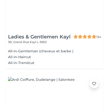
Ladies & Gentlemen Kayl
134
38, Grand-Rue
Kayl L-3650
All-in-Gentleman (cheveux et barbe )
All-in-Haircut
All-in-Trendcut