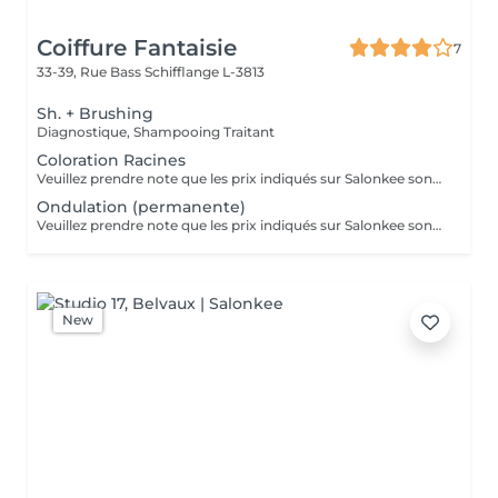
Coiffure Fantaisie
7
33-39, Rue Bass
Schifflange L-3813
Sh. + Brushing
Diagnostique, Shampooing Traitant
Coloration Racines
Veuillez prendre note que les prix indiqués sur Salonkee sont communiqués à titre informatif et s'entendent de base. Ces derniers sont susceptibles de varier selon le diagnostic réalisé à votre arrivée au salon et l'expertise du professionnel à qui vous confiez votre beauté. Dans tous les cas, un devis précis vous sera proposé et toutes réalisations de prestations seront effectuées avec votre accord. Un grand merci d'avance pour votre compréhension. Au plaisir de vous recevoir très vite.
Ondulation (permanente)
Veuillez prendre note que les prix indiqués sur Salonkee sont communiqués à titre informatif et s'entendent de base. Ces derniers sont susceptibles de varier selon le diagnostic réalisé à votre arrivée au salon et l'expertise du professionnel à qui vous confiez votre beauté. Dans tous les cas, un devis précis vous sera proposé et toutes réalisations de prestations seront effectuées avec votre accord. Un grand merci d'avance pour votre compréhension. Au plaisir de vous recevoir très vite.
New