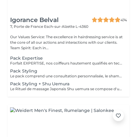
Igorance Belval
474
7, Porte de France
Esch-sur-Alzette L-4360
Our Values Service: The excellence in hairdressing service is at
the core of all our actions and interactions with our clients.
Team Spirit: Each in...
Pack Expertise
Forfait EXPERTISE, nos coiffeurs hautement qualifiés en technique anglo-saxonne, en formation continu et diplômés d’une académie anglaise à Paris. Vous offre une séance d’une heure avec votre coach en suivi beauté. Ce pack inclus : 1 h de prestation Un diagnostique personnalisé Shampoing spécifique Haircare Conditioner spécifique Produit de coiffage Coupe Styling Produit de finition
Pack Styling
Le pack comprend une consultation personnalisée, le shampooing et le conditionneur spécifiques REDKEN/ SHU UEMURA , le séchage et les produits de styling REDKEN/ SHU UEMURA * Tarifs à titre indicatifs à confirmer après la consultation personnalisée établit auprès de votre coiffeur/stylist/spécialiste * La direction se réserve le droit d’apporter des modifications pour le bon fonctionnement du salon
Pack Styling + Shu Uemura
Le Rituel de massage Japonais Shu uemura se compose d'un shampooing et d'un soin d'une durée de 30 minutes pour une relaxation une une réparation intense du cheveu et ensuite le pack styling