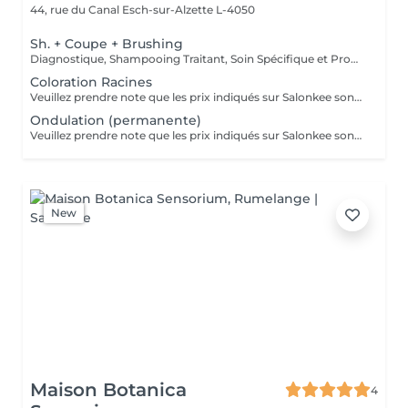
44, rue du Canal
Esch-sur-Alzette L-4050
Sh. + Coupe + Brushing
Diagnostique, Shampooing Traitant, Soin Spécifique et Produits Coiffants inclus
Coloration Racines
Veuillez prendre note que les prix indiqués sur Salonkee sont communiqués à titre informatif et s'entendent de base. Ces derniers sont susceptibles de varier selon le diagnostic réalisé à votre arrivée au salon et l'expertise du professionnel à qui vous confiez votre beauté. Dans tous les cas, un devis précis vous sera proposé et toutes réalisations de prestations seront effectuées avec votre accord. Un grand merci d'avance pour votre compréhension. Au plaisir de vous recevoir très vite.
Ondulation (permanente)
Veuillez prendre note que les prix indiqués sur Salonkee sont communiqués à titre informatif et s'entendent de base. Ces derniers sont susceptibles de varier selon le diagnostic réalisé à votre arrivée au salon et l'expertise du professionnel à qui vous confiez votre beauté. Dans tous les cas, un devis précis vous sera proposé et toutes réalisations de prestations seront effectuées avec votre accord. Un grand merci d'avance pour votre compréhension. Au plaisir de vous recevoir très vite.
New
Maison Botanica
4