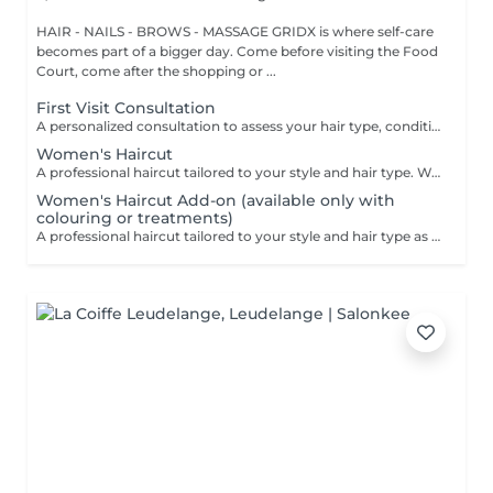
HAIR - NAILS - BROWS - MASSAGE GRIDX is where self-care
becomes part of a bigger day. Come before visiting the Food
Court, come after the shopping or ...
First Visit Consultation
A personalized consultation to assess your hair type, condition, and goals helping us recommend the perfect treatments, color, or cut to suit your style and lifestyle.
Women's Haircut
A professional haircut tailored to your style and hair type. We begin with a short consultation to discuss your expectations, followed by a gentle wash while you relax lying comfortably in our Maletti chair, a precise cut, and a smooth blow-dry. We use Dyson Pro tools that protect your hair from excessive heat and deliver a sleek, polished finish. LaBiosthétique care and styling products provide holistic care for hair and scalp, combining scientific research with carefully selected natural ingredients. All brushes are sanitised with Sibel equipment, which effectively removes hair, product buildup, and impurities while reducing bacteria on the brush surface to maintain high hygiene standards for every client. For a more defined final look, styling can be added as an add-on. Simple, Moderate, Complex This grading reflects your hair's individual characteristics, such as texture, density, and length and is assessed by your hairdresser at the start of your visit. Not sure which to choose? We recommend booking Complex. The price will be adjusted after your consultation. Note: This is not related to the difficulty of haircuts or timing.
Women's Haircut Add-on (available only with
colouring or treatments)
A professional haircut tailored to your style and hair type as an add-on to colouring or treatments. We begin with a short consultation to discuss your expectations, followed by a gentle wash while you relax lying comfortably in our Maletti chair, a precise cut, and a smooth blow-dry. We use Dyson Pro tools that protect your hair from excessive heat and deliver a sleek, polished finish. LaBiosthétique care and styling products provide holistic care for hair and scalp, combining scientific research with carefully selected natural ingredients. All brushes are sanitised with Sibel equipment, which effectively removes hair, product buildup, and impurities while reducing bacteria on the brush surface to maintain high hygiene standards for every client. For a more defined final look, styling can be added as an add-on. Simple, Moderate, Complex This grading reflects your hair's individual characteristics, such as texture, density, and length and is assessed by your hairdresser at the start of your visit. Not sure which to choose? We recommend booking Complex. The price will be adjusted after your consultation. Note: This is not related to the difficulty of haircuts or timing.