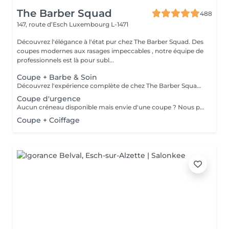
The Barber Squad
488
147, route d’Esch
Luxembourg L-1471
Découvrez l'élégance à l'état pur chez The Barber Squad. Des
coupes modernes aux rasages impeccables , notre équipe de
professionnels est là pour subl...
Coupe + Barbe & Soin
Découvrez l'expérience complète de chez The Barber Squad ! Shampooing & soins profonds + Coupe complète + Coiffage. Taille de Barbe & Contours à la lame & soins régénérant + Serviette Chaude & Froide + Nettoyage exfoliant du visage + Vapeur + Massage Relaxant + After Shave + Huile à barbe + Hydratation de la peau . Pour que votre expérience chez nous soit optimal , une boisson de votre choix vous est offerte !
Coupe d'urgence
Aucun créneau disponible mais envie d'une coupe ? Nous pouvons vous proposer un rendez-vous avant ou après nos horaires, ou durant la pause. Pour cette prestation, merci de contacter directement le shop.
Coupe + Coiffage