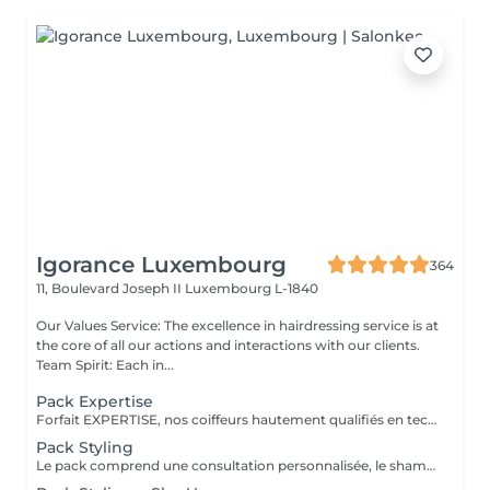
Igorance Luxembourg
364
11, Boulevard Joseph II
Luxembourg L-1840
Our Values Service: The excellence in hairdressing service is at
the core of all our actions and interactions with our clients.
Team Spirit: Each in...
Pack Expertise
Forfait EXPERTISE, nos coiffeurs hautement qualifiés en technique anglo-saxonne, en formation continu et diplômés d’une académie anglaise à Paris. Vous offre une séance d’une heure avec votre coach en suivi beauté. Ce pack inclus : 1 h de prestation Un diagnostique personnalisé Shampoing spécifique Haircare Conditioner spécifique Produit de coiffage Coupe Styling Produit de finition
Pack Styling
Le pack comprend une consultation personnalisée, le shampooing et le conditionneur spécifiques REDKEN , le séchage et les produits de styling REDKEN * Tarifs à titre indicatifs à confirmer après la consultation personnalisée établit auprès de votre coiffeur/stylist/spécialiste * La direction se réserve le droit d’apporter des modifications pour le bon fonctionnement du salon