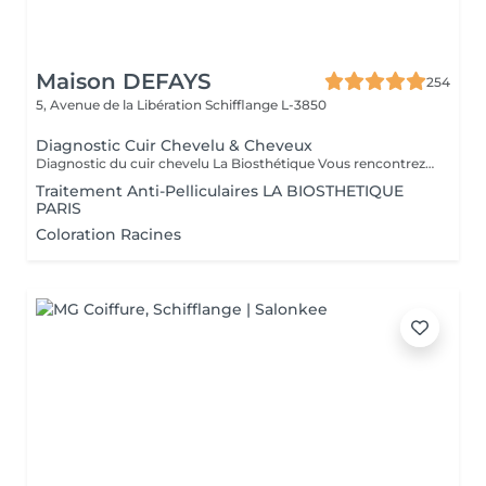
Maison DEFAYS
254
5, Avenue de la Libération
Schifflange L-3850
Diagnostic Cuir Chevelu & Cheveux
Diagnostic du cuir chevelu La Biosthétique Vous rencontrez des problèmes au niveau du cuir chevelu ? Cheveux gras, pellicules, démangeaisons ou sécheresse cutanée ? Profitez de notre diagnostic professionnel du cuir chevelu pour identifier les causes et trouver des solutions adaptées à vos besoins. Grâce à une analyse précise, nous vous proposons des recommandations personnalisées pour retrouver un cuir chevelu sain et équilibré. N'hésitez pas à réserver votre rendez-vous dès maintenant
Traitement Anti-Pelliculaires LA BIOSTHETIQUE
PARIS
Coloration Racines