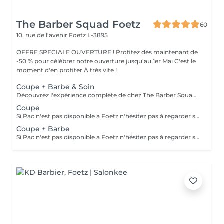
The Barber Squad Foetz
60
10, rue de l'avenir
Foetz L-3895
OFFRE SPECIALE OUVERTURE ! Profitez dès maintenant de
-50 % pour célébrer notre ouverture jusqu'au 1er Mai C'est le
moment d'en profiter À très vite !
Coupe + Barbe & Soin
Découvrez l'expérience complète de chez The Barber Squad ! Shampooing & soins profonds + Coupe complète + Coiffage. Taille de Barbe & Contours à la lame & soins régénérant + Serviette Chaude & Froide + Nettoyage exfoliant du visage + Vapeur + Massage Relaxant + After Shave + Huile à barbe + Hydratation de la peau . Pour que votre expérience chez nous soit optimal , une boisson de votre choix vous est offerte !
Coupe
Si Pac n'est pas disponible a Foetz n'hésitez pas à regarder sur notre planning à Gasperich : https://salonkee.lu/salon/the-barber-squad?lang=fr
Coupe + Barbe
Si Pac n'est pas disponible a Foetz n'hésitez pas à regarder sur notre planning à Gasperich : https://salonkee.lu/salon/the-barber-squad?lang=fr