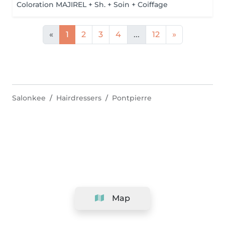
Coloration MAJIREL + Sh. + Soin + Coiffage
«
1
2
3
4
...
12
»
Salonkee
Hairdressers
Pontpierre
Map