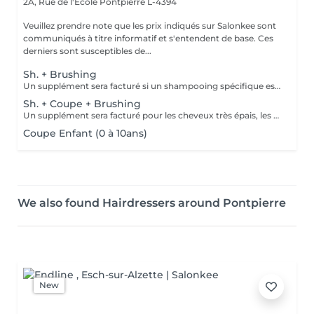
2A, Rue de l'Ecole
Pontpierre L-4394
Veuillez prendre note que les prix indiqués sur Salonkee sont
communiqués à titre informatif et s'entendent de base. Ces
derniers sont susceptibles de...
Sh. + Brushing
Un supplément sera facturé si un shampooing spécifique est appliqué (avec votre accord).
Sh. + Coupe + Brushing
Un supplément sera facturé pour les cheveux très épais, les chevelures très longues et denses ou si un shampooing spécifique est appliqué (avec votre accord).
Coupe Enfant (0 à 10ans)
We also found Hairdressers around Pontpierre
New