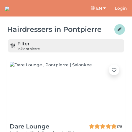
EN
Login
Hairdressers
in
Pontpierre
Filter
in
Pontpierre
Dare Lounge
178