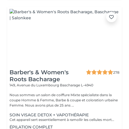
Barber's & Women's
278
Roots Bacharage
149, Avenue du Luxembourg
Bascharage L-4940
Nous sommes un salon de coiffure Mixte spécialiste dans la
coupe Homme & Femme, Barbe & coupe et coloration urbaine
Femme. Nous avons plus de 25 ans ...
SOIN VISAGE DETOX + VAPOTHÉRAPIE
Cet appareil sert essentiellement à ramollir les cellules mortes de la peau et prépare la peau de manière optimale au soin correspondant. Le vapozone permet ainsi d'ouvrir les pores pour un nettoyage en profondeur de la peau. La vapeur + l'ozone pénètre en profondeur dans les pores et nettoie les impuretés, le gras, les points noirs et les restes de maquillage. La vapeur peut donc aider
ÉPILATION COMPLET