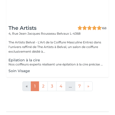
The Artists
168
4, Rue Jean-Jacques Rousseau
Belvaux L-4368
The Artists Belval - L'Art de la Coiffure Masculine Entrez dans
l'univers raffiné de The Artists à Belval, un salon de coiffure
exclusivement dédié à...
Epilation à la cire
Nos coiffeurs experts réalisent une épilation à la cire précise des oreilles, nez, contour des sourcils et joues, pour un résultat net et durable, offrant une peau lisse et parfaitement soignée.
Soin Visage
«
1
2
3
4
...
7
»