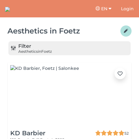
EN
Login
Aesthetics
in
Foetz
Filter
Aesthetics
in
Foetz
KD Barbier
52