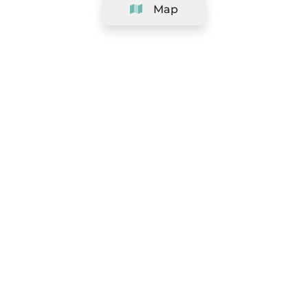
Map
Company
Support
Team
&
Careers
Information for salons
Legal
Exercise withdrawal right
Terms and conditions
Privacy Policy