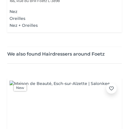
166, Rue du Brill
Foetz L-3898
Nez
Oreilles
Nez + Oreilles
We also found Hairdressers around Foetz
New