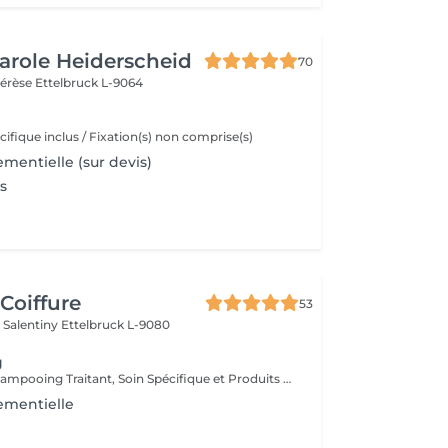
Carole Heiderscheid
70
hérèse
Ettelbruck L-9064
fique inclus / Fixation(s) non comprise(s)
mentielle (sur devis)
s
Coiffure
53
 Salentiny
Ettelbruck L-9080
g
Diagnostique, Shampooing Traitant, Soin Spécifique et Produits Coiffants inclus
ementielle