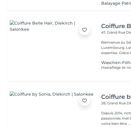
Balayage Patin
Coiffure B
47, Grand Rue
Di
Bienvenue au Salo
Luxembourg. Laissez-nous vous inspirer avec nos conseils et notre
expertise. Grâc
Waschen-Föh
Haarpflege ist ni
Coiffure 
28, Grand Rue
Di
Depuis 2014, notr
passionnés met to
votre bien