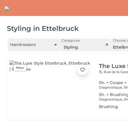
Styling
in
Ettelbruck
Categories
Choose a
Hairdressers
Styling
Ettelb
The Luxe 
New
15, Rue de la Gar
Sh. + Coupe +
Sh. + Brushin
Brushing