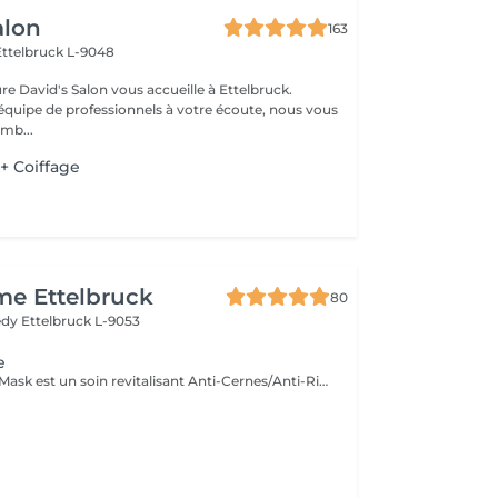
alon
163
Ettelbruck L-9048
ure David's Salon vous accueille à Ettelbruck.
équipe de professionnels à votre écoute, nous vous
mb...
+ Coiffage
me Ettelbruck
80
nedy
Ettelbruck L-9053
e
Le 24K Gold Eye Mask est un soin revitalisant Anti-Cernes/Anti-Rides composé de Collagène Végétal haute densité, Aloe Vera, Huile de pépins de raisin, Peptides d'avoine, Vitamine A, Acid Hyaluronic et Poudre d'or 24 carats