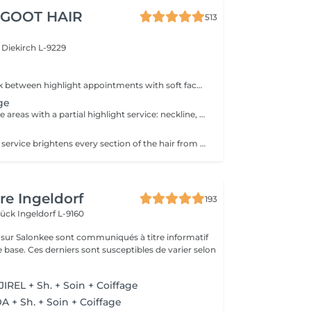
 GOOT HAIR
513
e
Diekirch L-9229
Refresh your look between highlight appointments with soft face-framing and subtle balayage accents that brighten the face. Perfect for special occasions or when you want to add light without committing to a full highlight service. Gloss and toning are included for a luminous, beautifully blended finish.
ge
Enhance all visible areas with a partial highlight service: neckline, face frame and the entire top section. Ideal for a half head or crown appointment. Tip-Outs, balayage, gloss and toning are included for a luminous and beautifully blended result.
Our full highlight service brightens every section of the hair from the inside out, including precise work at the neckline and around the face. Ideal for a ¾ head to full head lightening service. Tip-Outs, balayage, gloss and toning are included for a luminous and beautifully blended result.
re Ingeldorf
193
brück
Ingeldorf L-9160
s sur Salonkee sont communiqués à titre informatif
 base. Ces derniers sont susceptibles de varier selon
IREL + Sh. + Soin + Coiffage
A + Sh. + Soin + Coiffage