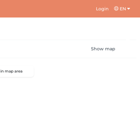
Login
EN
Show map
 in map area