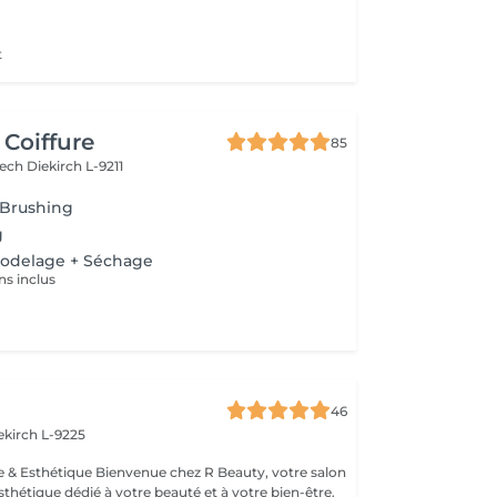
t
 Coiffure
85
Bech
Diekirch L-9211
 Brushing
g
Modelage + Séchage
ns inclus
46
ekirch L-9225
esthétique dédié à votre beauté et à votre bien-être.