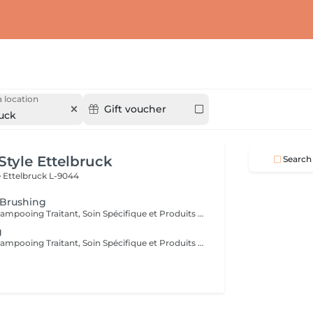
 location
Gift voucher
ruck
Style Ettelbruck
Search
e
Ettelbruck L-9044
 Brushing
Diagnostique, Shampooing Traitant, Soin Spécifique et Produits Coiffants inclus
g
Diagnostique, Shampooing Traitant, Soin Spécifique et Produits Coiffants inclus