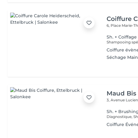
Coiffure 
6, Place Marie-T
Sh. + Coiffage
Shampooing spéci
Coiffure évène
Séchage Main
Maud Bis 
3, Avenue Lucien
Sh. + Brushin
Coiffure Évén