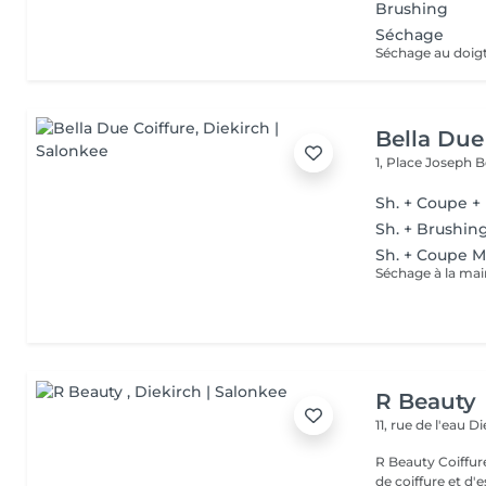
Brushing
Séchage
Séchage au doig
Bella Due
1, Place Joseph 
Sh. + Coupe +
Sh. + Brushin
Sh. + Coupe 
Séchage à la mai
R Beauty
11, rue de l'eau
Di
R Beauty Coiffure & Esthétique Bienvenue chez R Beauty, votre salon
de coiffure et d'