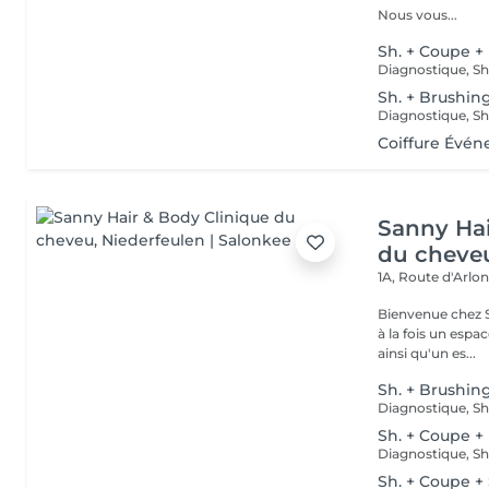
Nous vous...
Sh. + Coupe +
Sh. + Brushin
Coiffure Évén
Sanny Hai
du cheve
1A, Route d'Arlo
Bienvenue chez Sanny Hair & Bo
à la fois un espa
ainsi qu'un es...
Sh. + Brushin
Sh. + Coupe +
Sh. + Coupe +