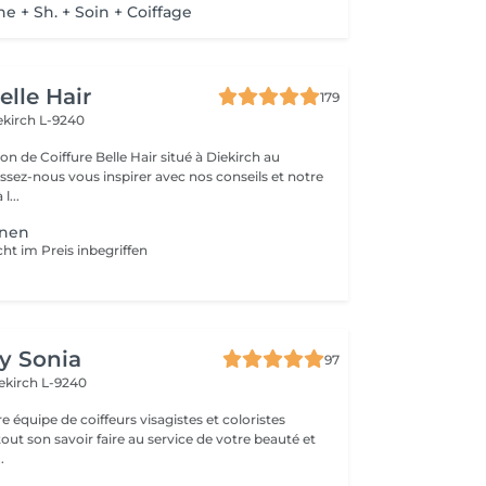
e + Sh. + Soin + Coiffage
elle Hair
179
ekirch L-9240
n de Coiffure Belle Hair situé à Diekirch au
e à l...
nen
cht im Preis inbegriffen
by Sonia
97
ekirch L-9240
e équipe de coiffeurs visagistes et coloristes
ut son savoir faire au service de votre beauté et
 être . ...