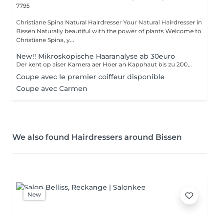
7795
Christiane Spina Natural Hairdresser Your Natural Hairdresser in
Bissen Naturally beautiful with the power of plants Welcome to
Christiane Spina, y...
New!! Mikroskopische Haaranalyse ab 30euro
Der kent op aiser Kamera aer Hoer an Kapphaut bis zu 200mol vergréissert gesin. Als forméierten Hoer Coach, kann ech Hoerausfall, Schuppen, Hoersplizz, Ekzemen etc diagnostizéiren. Durch meng 40 Joer lang Erfahrung als Coiffeuse, kann ech Iech helelfen aer Problemer ze léisen.
Coupe avec le premier coiffeur disponible
Coupe avec Carmen
We also found Hairdressers around Bissen
New