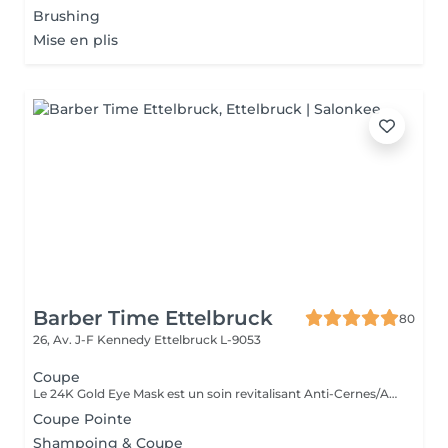
Brushing
Mise en plis
Barber Time Ettelbruck
80
26, Av. J-F Kennedy
Ettelbruck L-9053
Coupe
Le 24K Gold Eye Mask est un soin revitalisant Anti-Cernes/Anti-Rides composé de Collagène Végétal haute densité, Aloe Vera, Huile de pépins de raisin, Peptides d'avoine, Vitamine A, Acid Hyaluronic et Poudre d'or 24 carats
Coupe Pointe
Shampoing & Coupe