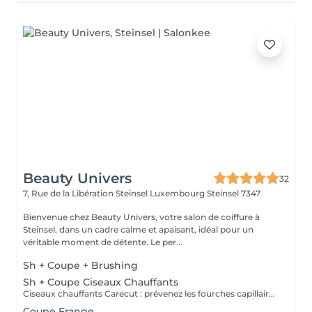
Beauty Univers
32
7, Rue de la Libération Steinsel Luxembourg
Steinsel 7347
Bienvenue chez Beauty Univers, votre salon de coiffure à
Steinsel, dans un cadre calme et apaisant, idéal pour un
véritable moment de détente. Le per...
Sh + Coupe + Brushing
Sh + Coupe Ciseaux Chauffants
Ciseaux chauffants Carecut : prévenez les fourches capillaires grâce aux lames chauffantes. En effet, la chaleur apportée par les lames chauffantes permet aux substances hydratantes et nutritives présentes dans les fibres capillaires, ainsi qu'aux pigments, de rester à l'intérieur de celle-ci. Le cheveu cicatrise ainsi immédiatement, croit en résistance et garde une forme belle et une texture douce. Brushing non compris
Coupe Frange