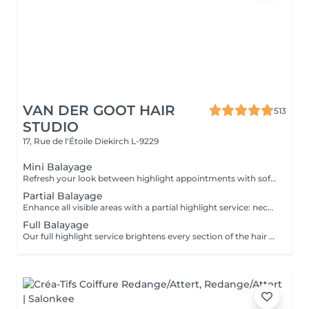
VAN DER GOOT HAIR
513
STUDIO
17, Rue de l'Étoile
Diekirch L-9229
Mini Balayage
Refresh your look between highlight appointments with soft face-framing and subtle balayage accents that brighten the face. Perfect for special occasions or when you want to add light without committing to a full highlight service. Gloss and toning are included for a luminous, beautifully blended finish.
Partial Balayage
Enhance all visible areas with a partial highlight service: neckline, face frame and the entire top section. Ideal for a half head or crown appointment. Tip-Outs, balayage, gloss and toning are included for a luminous and beautifully blended result.
Full Balayage
Our full highlight service brightens every section of the hair from the inside out, including precise work at the neckline and around the face. Ideal for a ¾ head to full head lightening service. Tip-Outs, balayage, gloss and toning are included for a luminous and beautifully blended result.