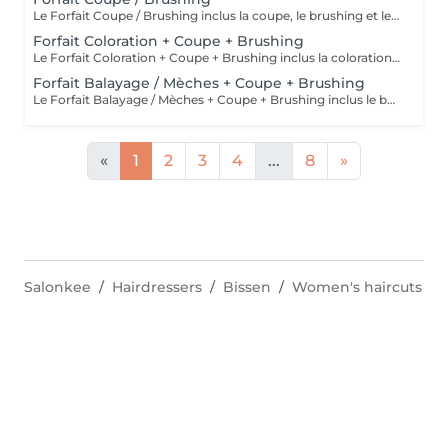
Le Forfait Coupe / Brushing inclus la coupe, le brushing et le shampoing. Le prix pourra varier en fonction de la longueur des cheveux. Pour tout renseignement complémentaire, n'hésitez pas à nous appeler.
Forfait Coloration + Coupe + Brushing
Le Forfait Coloration + Coupe + Brushing inclus la coloration des racines, la coupe, le brushing et le shampoing. Le prix pourra varier en fonction de la longueur des cheveux. Pour tout renseignement complémentaire, n'hésitez pas à nous appeler.
Forfait Balayage / Mèches + Coupe + Brushing
Le Forfait Balayage / Mèches + Coupe + Brushing inclus le balayage, le traitement, la coupe, le brushing, le shampoing et le soin. Le prix pourra varier en fonction de la longueur des cheveux. Pour tout renseignement complémentaire, n'hésitez pas à nous appeler.
«
1
2
3
4
...
8
»
Salonkee
Hairdressers
Bissen
Women's haircuts