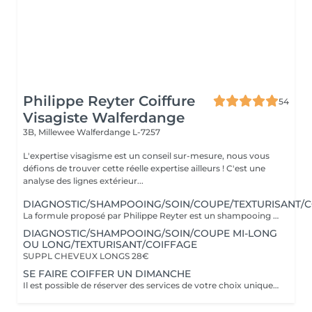
Philippe Reyter Coiffure
54
Visagiste Walferdange
3B, Millewee
Walferdange L-7257
L'expertise visagisme est un conseil sur-mesure, nous vous
défions de trouver cette réelle expertise ailleurs ! C'est une
analyse des lignes extérieur...
DIAGNOSTIC/SHAMPOOING/SOIN/COUPE/TEXTURISANT/C
La formule proposé par Philippe Reyter est un shampooing adapté, une coupe et un brushing selon votre souhait.Pour votre shampooing nous effectuerons un massage du cuir chevelu. Avant de commencer, Philippe vous proposera un pré-diagnostic de structure de coupe afin de mieux vous connaitre et de vous faire des propositions.
DIAGNOSTIC/SHAMPOOING/SOIN/COUPE MI-LONG
OU LONG/TEXTURISANT/COIFFAGE
SUPPL CHEVEUX LONGS 28€
SE FAIRE COIFFER UN DIMANCHE
Il est possible de réserver des services de votre choix uniquement avec PHILIPPE les Dimanches, veuillez nous contacter pour votre demande.