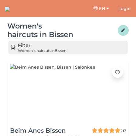
EN
Login
Women's
haircuts
in
Bissen
Filter
Women's haircuts
in
Bissen
Beim Anes Bissen
217