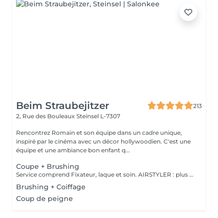
Beim Straubejitzer
213
2, Rue des Bouleaux
Steinsel L-7307
Rencontrez Romain et son équipe dans un cadre unique,
inspiré par le cinéma avec un décor hollywoodien. C'est une
équipe et une ambiance bon enfant q...
Coupe + Brushing
Service comprend Fixateur, laque et soin. AIRSTYLER : plus de brillance et de ténacité qu'un brushing. JocoStyler: un lisseur, lissage et soin, qui donne la brillance spectaculaire.
Brushing + Coiffage
Coup de peigne