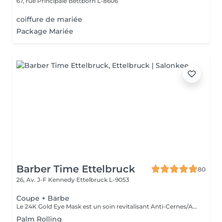
67, rue Principale
Bettborn L-8606
coiffure de mariée
Package Mariée
Barber Time Ettelbruck
80
26, Av. J-F Kennedy
Ettelbruck L-9053
Coupe + Barbe
Le 24K Gold Eye Mask est un soin revitalisant Anti-Cernes/Anti-Rides composé de Collagène Végétal haute densité, Aloe Vera, Huile de pépins de raisin, Peptides d'avoine, Vitamine A, Acid Hyaluronic et Poudre d'or 24 carats
Palm Rolling