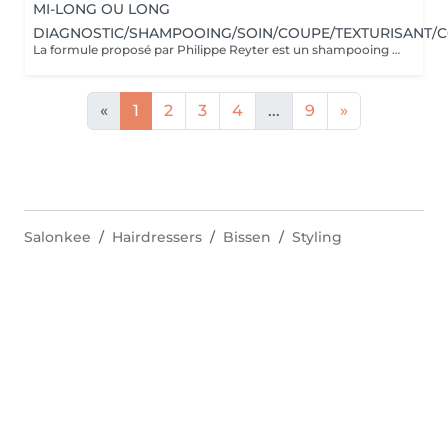
MI-LONG OU LONG
DIAGNOSTIC/SHAMPOOING/SOIN/COUPE/TEXTURISANT/C
La formule proposé par Philippe Reyter est un shampooing adapté, une coupe et un brushing selon votre souhait.Pour votre shampooing nous effectuerons un massage du cuir chevelu. Avant de commencer, Philippe vous proposera un pré-diagnostic de structure de coupe afin de mieux vous connaitre et de vous faire des propositions.
«
1
2
3
4
...
9
»
Salonkee
Hairdressers
Bissen
Styling