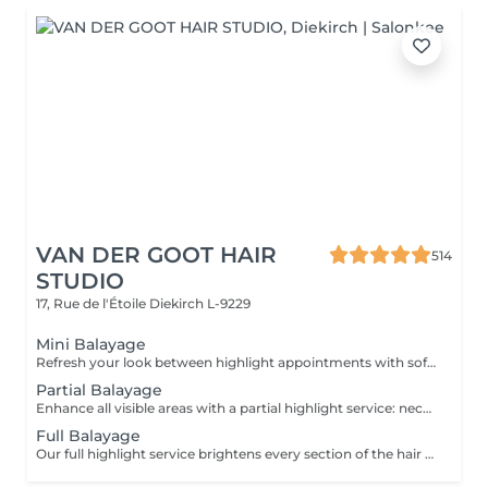
VAN DER GOOT HAIR
514
STUDIO
17, Rue de l'Étoile
Diekirch L-9229
Mini Balayage
Refresh your look between highlight appointments with soft face-framing and subtle balayage accents that brighten the face. Perfect for special occasions or when you want to add light without committing to a full highlight service. Gloss and toning are included for a luminous, beautifully blended finish.
Partial Balayage
Enhance all visible areas with a partial highlight service: neckline, face frame and the entire top section. Ideal for a half head or crown appointment. Tip-Outs, balayage, gloss and toning are included for a luminous and beautifully blended result.
Full Balayage
Our full highlight service brightens every section of the hair from the inside out, including precise work at the neckline and around the face. Ideal for a ¾ head to full head lightening service. Tip-Outs, balayage, gloss and toning are included for a luminous and beautifully blended result.