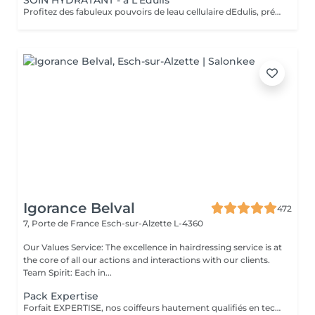
SOIN HYDRATANT - à L'Edulis
Profitez des fabuleux pouvoirs de leau cellulaire dEdulis, précieuse source dhydratation continue. Après la brumisation du Sérum concentré en eau cellulaire, le Masque Crème ressourçant se transforme en une texture soyeuse qui fond sur votre peau sous le délicat modelage de notre esthéticienne. Bénéfices : Gorgée deau, votre peau retrouve douceur, souplesse et éclat. Retrouvez le confort dune peau hydratée en continu.
Igorance Belval
472
7, Porte de France
Esch-sur-Alzette L-4360
Our Values Service: The excellence in hairdressing service is at
the core of all our actions and interactions with our clients.
Team Spirit: Each in...
Pack Expertise
Forfait EXPERTISE, nos coiffeurs hautement qualifiés en technique anglo-saxonne, en formation continu et diplômés d’une académie anglaise à Paris. Vous offre une séance d’une heure avec votre coach en suivi beauté. Ce pack inclus : 1 h de prestation Un diagnostique personnalisé Shampoing spécifique Haircare Conditioner spécifique Produit de coiffage Coupe Styling Produit de finition