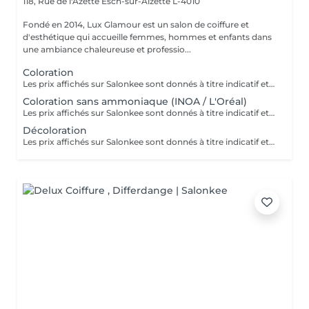
118, Rue de l'Azette
Esch-sur-Alzette L-4010
Fondé en 2014, Lux Glamour est un salon de coiffure et
d'esthétique qui accueille femmes, hommes et enfants dans
une ambiance chaleureuse et professio...
Coloration
Les prix affichés sur Salonkee sont donnés à titre indicatif et représentent les tarifs de base. Ceux-ci peuvent varier en fonction du diagnostic effectué lors de votre arrivée au salon et de l'expertise du professionnel à qui vous confiez vos soins de beauté. Dans tout les cas, un devis détaillé vous sera proposé et toute prestation sera réalisée avec votre accord.
Coloration sans ammoniaque (INOA / L'Oréal)
Les prix affichés sur Salonkee sont donnés à titre indicatif et représentent les tarifs de base. Ceux-ci peuvent varier en fonction du diagnostic effectué lors de votre arrivée au salon et de l'expertise du professionnel à qui vous confiez vos soins de beauté. Dans tout les cas, un devis détaillé vous sera proposé et toute prestation sera réalisée avec votre accord.
Décoloration
Les prix affichés sur Salonkee sont donnés à titre indicatif et représentent les tarifs de base. Ceux-ci peuvent varier en fonction du diagnostic effectué lors de votre arrivée au salon et de l'expertise du professionnel à qui vous confiez vos soins de beauté. Dans tout les cas, un devis détaillé vous sera proposé et toute prestation sera réalisée avec votre accord.