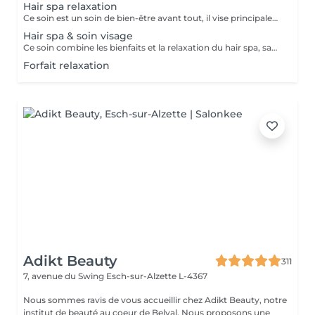
Hair spa relaxation
Ce soin est un soin de bien-être avant tout, il vise principalement à rééquilibrer l'harmonie du corps par des techniques et des pressions de massage au niveau du cuir chevelu, de la nuque et des épaules . Les huiles utilisées sont essentiellement là pour traiter les différentes caractéristiques de votre cuir chevelu et vos cheveux, merci de nous informer en cas d'allergie. Ce soin inclut des huiles essentielles, il est important de nous prévenir en cas de grossesse ou d'allergie. Déroulement du soin ; pose d'une huile spécifique gommage du cuir chevelu bain de vapeur et massage crânien masque des cheveux séchage Ce soin ne comprend pas de coiffure, ni de brushing à la fin du soin, uniquement un séchage.
Hair spa & soin visage
Ce soin combine les bienfaits et la relaxation du hair spa, savourez un soin du cuir chevelu associé à un massage de la nuque, des épaules et de la tête en traitant vous peau en même temps. Ce soin ne comprend pas de coiffure à la fin, ni de brushing, uniquement un séchage.
Forfait relaxation
Adikt Beauty
311
7, avenue du Swing
Esch-sur-Alzette L-4367
Nous sommes ravis de vous accueillir chez Adikt Beauty, notre
institut de beauté au coeur de Belval. Nous proposons une