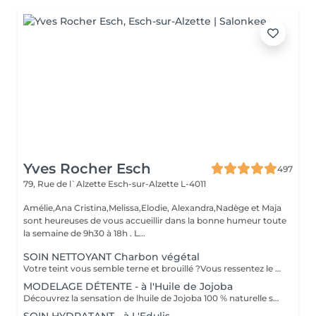
Yves Rocher Esch
497
79, Rue de l`Alzette
Esch-sur-Alzette L-4011
Amélie,Ana Cristina,Melissa,Elodie, Alexandra,Nadège et Maja
sont heureuses de vous accueillir dans la bonne humeur toute
la semaine de 9h30 à 18h . L...
SOIN NETTOYANT Charbon végétal
Votre teint vous semble terne et brouillé ?Vous ressentez le besoin de nettoyer votre peau? Ce soin nettoyant s'adresse à vous. Il permettra de traiter votre peau sans la décaper. Purifié et détoxifié, votre visage retrouve un teint unifié,frais et lumineux. Une vraie bouffée d'oxygène pour votre peau!
MODELAGE DÉTENTE - à l'Huile de Jojoba
Découvrez la sensation de lhuile de Jojoba 100 % naturelle sur votre peau. Nourrie, votre peau retrouve tout son confort. Libéré de ses tensions grâce aux mains habiles de notre esthéticienne, votre visage est détendu. Bénéfices : Nourrie, votre peau retrouve tout son confort.