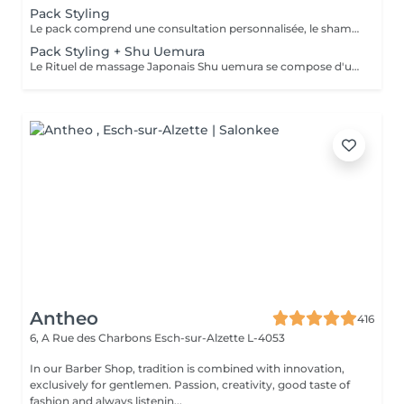
Pack Styling
Le pack comprend une consultation personnalisée, le shampooing et le conditionneur spécifiques REDKEN/ SHU UEMURA , le séchage et les produits de styling REDKEN/ SHU UEMURA * Tarifs à titre indicatifs à confirmer après la consultation personnalisée établit auprès de votre coiffeur/stylist/spécialiste * La direction se réserve le droit d’apporter des modifications pour le bon fonctionnement du salon
Pack Styling + Shu Uemura
Le Rituel de massage Japonais Shu uemura se compose d'un shampooing et d'un soin d'une durée de 30 minutes pour une relaxation une une réparation intense du cheveu et ensuite le pack styling
Antheo
416
6, A Rue des Charbons
Esch-sur-Alzette L-4053
In our Barber Shop, tradition is combined with innovation,
exclusively for gentlemen. Passion, creativity, good taste of
fashion and always listenin...