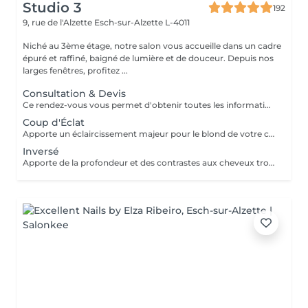
Studio 3
192
9, rue de l'Alzette
Esch-sur-Alzette L-4011
Niché au 3ème étage, notre salon vous accueille dans un cadre
épuré et raffiné, baigné de lumière et de douceur. Depuis nos
larges fenêtres, profitez ...
Consultation & Devis
Ce rendez-vous vous permet d'obtenir toutes les informations nécessaires avant votre prestation : - conseils personnalisés - étude de vos besoins - diagnostic du cheveu Le montant de la consultation sera déduit de votre prestation finale si vous réservez immédiatement après ce rendez-vous.
Coup d'Éclat
Apporte un éclaircissement majeur pour le blond de votre choix - consultation - balayage - soin epres - gloss - coupe & coiffage Le prix peut varier selon la quantité des produits utilisés.
Inversé
Apporte de la profondeur et des contrastes aux cheveux trop clairs suite à un balayage ou décoloration - consultation - balayage - soin epres - gloss - coupe & coiffage Le prix peut varier selon la quantité des produits utilisés.