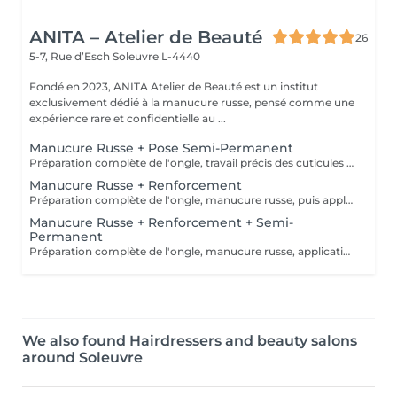
ANITA – Atelier de Beauté
26
5-7, Rue d’Esch
Soleuvre L-4440
Fondé en 2023, ANITA Atelier de Beauté est un institut
exclusivement dédié à la manucure russe, pensé comme une
expérience rare et confidentielle au ...
Manucure Russe + Pose Semi-Permanent
Préparation complète de l'ongle, travail précis des cuticules en manucure russe, puis pose d'une base, du vernis semi-permanent et d'un top coat pour un résultat net, brillant et longue tenue.
Manucure Russe + Renforcement
Préparation complète de l'ongle, manucure russe, puis application d'un renfort avec base teintée couleur naturelle pour solidifier la plaque, unifier l'ongle et améliorer la tenue.
Manucure Russe + Renforcement + Semi-
Permanent
Préparation complète de l'ongle, manucure russe, application d'un renfort avec base teintée naturelle, puis pose du vernis semi-permanent et du top coat pour une finition nette et durable.
We also found Hairdressers and beauty salons
around Soleuvre