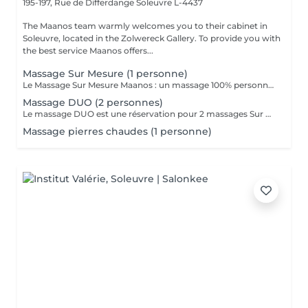
195-197, Rue de Differdange
Soleuvre L-4437
The Maanos team warmly welcomes you to their cabinet in
Soleuvre, located in the Zolwereck Gallery. To provide you with
the best service Maanos offers...
Massage Sur Mesure (1 personne)
Le Massage Sur Mesure Maanos : un massage 100% personnalisé en fonction de vos besoins et de vos envies !
Massage DUO (2 personnes)
Le massage DUO est une réservation pour 2 massages Sur Mesure, en même temps dans la même cabine. Les 2 personnes pourront personnaliser leurs massages en fonction de leurs envies. Possibilité de demander 2 cabines séparées en arrivant sur place.
Massage pierres chaudes (1 personne)