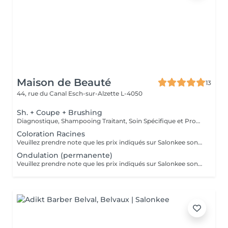
Maison de Beauté
13
44, rue du Canal
Esch-sur-Alzette L-4050
Sh. + Coupe + Brushing
Diagnostique, Shampooing Traitant, Soin Spécifique et Produits Coiffants inclus
Coloration Racines
Veuillez prendre note que les prix indiqués sur Salonkee sont communiqués à titre informatif et s'entendent de base. Ces derniers sont susceptibles de varier selon le diagnostic réalisé à votre arrivée au salon et l'expertise du professionnel à qui vous confiez votre beauté. Dans tous les cas, un devis précis vous sera proposé et toutes réalisations de prestations seront effectuées avec votre accord. Un grand merci d'avance pour votre compréhension. Au plaisir de vous recevoir très vite.
Ondulation (permanente)
Veuillez prendre note que les prix indiqués sur Salonkee sont communiqués à titre informatif et s'entendent de base. Ces derniers sont susceptibles de varier selon le diagnostic réalisé à votre arrivée au salon et l'expertise du professionnel à qui vous confiez votre beauté. Dans tous les cas, un devis précis vous sera proposé et toutes réalisations de prestations seront effectuées avec votre accord. Un grand merci d'avance pour votre compréhension. Au plaisir de vous recevoir très vite.