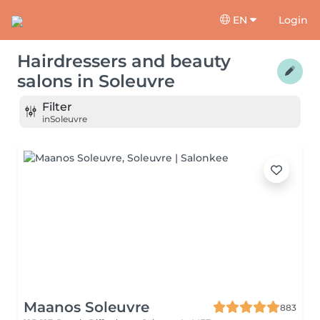
EN
Login
Hairdressers and beauty
salons
in
Soleuvre
Filter
in
Soleuvre
Maanos Soleuvre
883