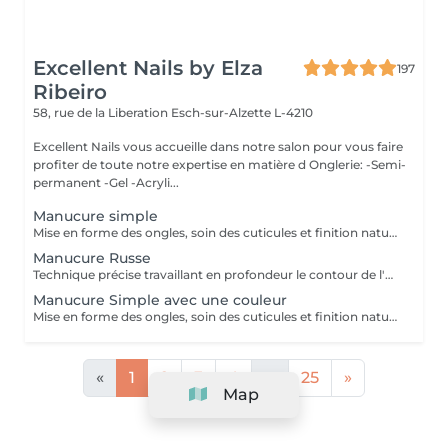
Excellent Nails by Elza
197
Ribeiro
58, rue de la Liberation
Esch-sur-Alzette L-4210
Excellent Nails vous accueille dans notre salon pour vous faire
profiter de toute notre expertise en matière d Onglerie: -Semi-
permanent -Gel -Acryli...
Manucure simple
Mise en forme des ongles, soin des cuticules et finition naturelle pour des mains propres et soignée.
Manucure Russe
Technique précise travaillant en profondeur le contour de l'ongle et les cuticules, pour une finition nette, durable et parfaitement soignée. Idéal avant la pose de vernis ou gel/acrylique.
Manucure Simple avec une couleur
Mise en forme des ongles, soin des cuticules et finition naturelle (manicure simples) pour des mains propres et soignée avec une couleur.
«
1
2
3
4
...
25
»
Map