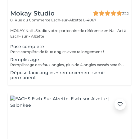
Mokay Studio
222
8, Rue du Commerce
Esch-sur-Alzette L-4067
MOKAY Nails Studio votre partenaire de référence en Nail Art à
Esch- sur - Alzette
Pose complète
Pose complète de faux ongles avec rallongement !
Remplissage
Remplissage des faux ongles, plus de 4 ongles cassés sera facturé une nouvelle pose !Le remplissage doit être effectué dans les 4 semaines à compter du jour de la pose, les 4 semaines dépassées vous sera facturé un supplément de 10€! Tout changement de format vous sera également facturé !
Dépose faux ongles + renforcement semi-
permanent