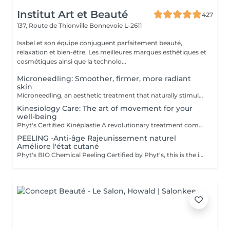
Institut Art et Beauté
427
137, Route de Thionville
Bonnevoie L-2611
Isabel et son équipe conjuguent parfaitement beauté,
relaxation et bien-être. Les meilleures marques esthétiques et
cosmétiques ainsi que la technolo...
Microneedling: Smoother, firmer, more radiant
skin
Microneedling, an aesthetic treatment that naturally stimulates collagen and elastin production. Ideal for improving skin texture, minimizing enlarged pores, reducing fine lines, acne scars, or pigmentation spots. Gentle and effective technique, suitable for all skin types. Professional serums used for optimal results. Personalized consultation before each session.
Kinesiology Care: The art of movement for your
well-being
Phyt's Certified Kinéplastie A revolutionary treatment combining physiotherapy and natural products for a gentle yet effective approach to beauty. Utilizes manual techniques and organic products to deeply stimulate the skin, without chemicals or invasive procedures. Each session is tailored to meet your unique needs, targeting fascia and muscles for a bespoke solution that perfectly adapts to your skin. Oxygenation and Regeneration: Boosts blood circulation and cellular regeneration to enhance skin elasticity and firmness, making your skin look visibly younger and more toned. Immediate Results: Achieve visible effects from the very first session with noticeable firming and toning. Each treatment is packaged in individual ampoules to ensure perfect hygiene, optimal freshness with every application, and precise dosage. Estheticians Fatima Lisete Marie Francesca Phyt's Certified Kinéplastie is more than just a treatmentit provides tangible results for your skin's health. Treat yourself to this expert care and reveal revitalized, radiant skin with the help of our skilled estheticians.
PEELING -Anti-âge Rajeunissement naturel
Améliore l'état cutané
Phyt's BIO Chemical Peeling Certified by Phyt's, this is the ideal solution to improve skin condition and effectively combat signs of aging. This advanced treatment combines the power of natural ingredients with the rigor of organic products to deliver visible and lasting results. BIO Certification: Benefit from certified organic products, ensuring a formulation that is respectful of your skin and the environment, while guaranteeing impeccable quality. Natural Ingredients: Enriched with natural actives, this peeling promotes cellular renewal, refines skin texture, and enhances the complexion for a more even and radiant appearance. Individual Ampoules: Each treatment is packaged in individual ampoules to ensure optimal hygiene, perfect freshness with each application, and precise dosing. Estheticians: Fatima Lisete Marie Francesca Mirza Déborah A regular skincare routine helps maintain skin elasticity, firmness, and radiance while preventing premature aging signs. Every treatment you give your skin is a step towards lasting and naturally rejuvenated beauty. Give your skin the best of nature with Phyt's BIO Chemical Peeling and discover revitalized and radiant skin!