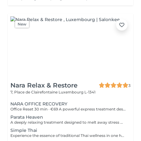
New
Nara Relax & Restore
3
7, Place de Clairefontaine
Luxembourg L-1341
NARA OFFICE RECOVERY
Office Reset 30 min · €69 A powerful express treatment designed to release upper-body tension and calm the mind when time is limited. Includes: Upper Back Massage Neck & Shoulder Massage Acupressure Head Massage Targeted Hot Stones Cooling Jade Eye Mask Results: Looser muscles A lighter head Soothed, refreshed eyes A calmer mind Ideal during a lunch break or after work. Office Reset Plus 45 min · €89 A deeper upper-body recovery treatment with added foot relaxation for tired, heavy feet. Includes: Upper Back Massage Neck & Shoulder Massage Acupressure Head Massage Relaxing Foot Massage Targeted Hot Stones Cooling Jade Eye Mask Results: Reduced tension from prolonged sitting Refreshed feet and legs Renewed energy A calmer body and mind Executive Recovery 75 min · €139 Our complete head-to-toe ritual, created for accumulated stress and deeper physical fatigue. Includes: Detailed Back Massage Neck & Shoulder Massage Acupressure Head Massage Hand Acupressure Foot Reflexology Targeted Hot Stones Cooling Jade Eye Relaxation Results: Deeper muscular relaxation A lighter, re-energised body A calmer mind Restored balance and vitality Every treatment uses organic coconut oil and organic aromatherapy oils to soften the skin, ease muscular tension and promote deep relaxation.
Parata Heaven
A deeply relaxing treatment designed to melt away stress where it accumulates most. Combining a 60-minute Indian Head & Shoulder Massage with a 30-minute Office Syndrome Back & Shoulder Massage, this package focuses on the scalp, neck, shoulders, and upper back to release tension, calm the mind, and restore a feeling of lightness and wellbeing. Includes: Indian Head & Shoulder Massage 60 min Office Syndrome Back & Shoulder Massage 30 min
Simple Thai
Experience the essence of traditional Thai wellness in one harmonious ritual. Designed to relax the body, ease muscular tension, improve circulation, and restore a lasting sense of balance and wellbeing. Includes: Traditional Thai Oil Massage 90 min Thai Foot Reflexology 45 min