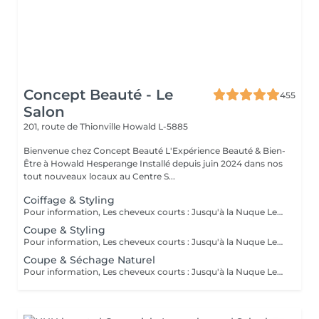
Concept Beauté - Le
455
Salon
201, route de Thionville
Howald L-5885
Bienvenue chez Concept Beauté L'Expérience Beauté & Bien-
Être à Howald Hesperange Installé depuis juin 2024 dans nos
tout nouveaux locaux au Centre S...
Coiffage & Styling
Pour information, Les cheveux courts : Jusqu'à la Nuque Les cheveux mi-longs : Jusqu'à l'épaule Les cheveux longs : En dessous de l'épaule Un supplément sera demandé pour les cheveux très longs, (jusqu'au milieu du dos)
Coupe & Styling
Pour information, Les cheveux courts : Jusqu'à la Nuque Les cheveux mi-longs : Jusqu'à l'épaule Les cheveux longs : En dessous de l'épaule Un supplément sera demandé pour les cheveux très longs, (jusqu'au milieu du dos)
Coupe & Séchage Naturel
Pour information, Les cheveux courts : Jusqu'à la Nuque Les cheveux mi-longs : Jusqu'à l'épaule Les cheveux longs : En dessous de l'épaule Un supplément sera demandé pour les cheveux très long, (jusqu'au milieu du dos)