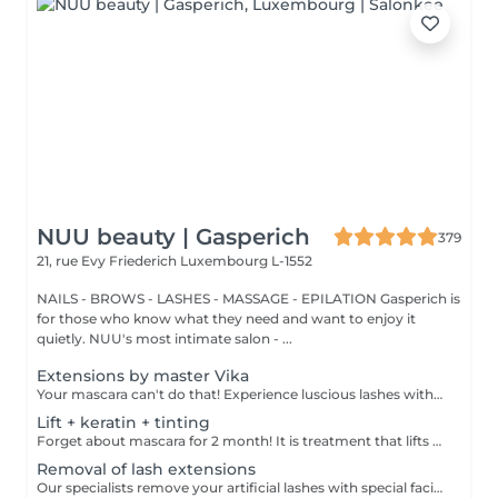
NUU beauty | Gasperich
379
21, rue Evy Friederich
Luxembourg L-1552
NAILS - BROWS - LASHES - MASSAGE - EPILATION Gasperich is
for those who know what they need and want to enjoy it
quietly. NUU's most intimate salon - ...
Extensions by master Vika
Your mascara can't do that! Experience luscious lashes with our professional lash extensions. Each artificial lash is expertly applied to your natural lashes, creating a fuller, longer, and darker look. Volume options: choose from 1D to 5D for the perfect fullness. Personalised choices: discuss your preferences for curves and colours with our expert. What to expect: - eye area is cleaned - tape and patches protect the skin - extensions are applied to your natural lashes - lashes are dried for a secure hold - tape and patches are removed Post-care: avoid wetting lashes for 24 hours. Frequency: schedule every 3-4 weeks.
Lift + keratin + tinting
Forget about mascara for 2 month! It is treatment that lifts and curls your natural lashes to make them look longer and give them an attractive shape that will open up your eyes. How is lash lamination done? - lashes are washed - eye pad is placed - silicone rods are placed - perming solution is applied - lifting solution is applied - noutralizing solution is applied - henna or paint is applied - keratin is applied - lashes are washed - silicone rods are removed Age restrictions: recommended to do from 14 years. Post procedure recommendations: do not wash eyelashes 24 hours after the procedure. Frequency: once in 4-6 weeks.
Removal of lash extensions
Our specialists remove your artificial lashes with special facilities. If the lashes were done in our beauty space - on your next visit for lash extensions removal will be for free.