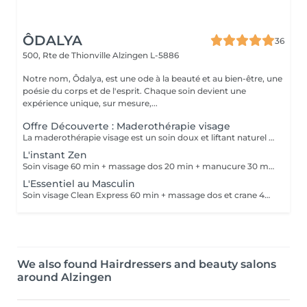
ÔDALYA
36
500, Rte de Thionville
Alzingen L-5886
Notre nom, Ôdalya, est une ode à la beauté et au bien-être, une
poésie du corps et de l'esprit. Chaque soin devient une
expérience unique, sur mesure,...
Offre Découverte : Maderothérapie visage
La maderothérapie visage est un soin doux et liftant naturel utilisant des ustensiles en bois pour stimuler la peau et les muscles du visage. Ce soin active la circulation sanguine et lymphatique, draine les toxines, stimule la production de collagène et d'élastine tout en raffermissant la peau. Il redessine les contours du visage, lisse les rides et ridules, atténue les cernes, poches et sillons nasogéniens et remonte les bajoues. Coup d'éclat instantané ! Les bienfaits du soin : - Stimule la production de collagène et d'élastine pour une peau plus ferme et plus tonique - Raffermit la peau, tonifie les tissus et sculpte les contours du visage - Draine les toxines, réduit les poches et les cernes pour un visage visiblement plus frais - Atténue les rides et ridules tout en prévenant le relâchement cutané - Redessine l'ovale du visage et procure un effet liftant naturel - Active la microcirculation pour un teint plus lumineux et éclatant - Procure une sensation de détente en relâchant les tensions du visage, du cou et de la mâchoire.
L'instant Zen
Soin visage 60 min + massage dos 20 min + manucure 30 min. Une parenthèse de bien-être pour se détendre et se sentir belle jusqu'au bout des mains.
L'Essentiel au Masculin
Soin visage Clean Express 60 min + massage dos et crane 40 min. Un moment de lâcher prise pour libérer les tensions et retrouver un visage frais et reposé.
We also found Hairdressers and beauty salons
around Alzingen