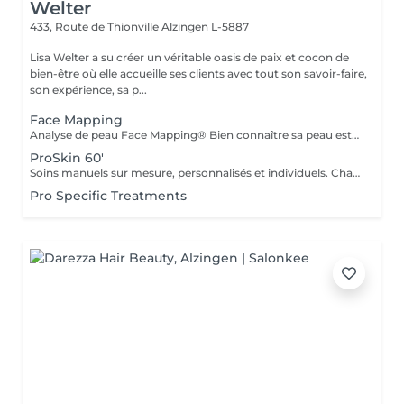
Welter
433, Route de Thionville
Alzingen L-5887
Lisa Welter a su créer un véritable oasis de paix et cocon de
bien-être où elle accueille ses clients avec tout son savoir-faire,
son expérience, sa p...
Face Mapping
Analyse de peau Face Mapping® Bien connaître sa peau est la première étape pour obtenir une peau en bonne santé. Grâce au concept exclusif de Face Mapping®, votre Skin Thérapeute Dermalogica analyse votre peau, zone par zone, pour comprendre ses besoins et ses carences. Une routine de soins appropriée et des conseils personnalisés vous seront ensuite prodigués.
ProSkin 60'
Soins manuels sur mesure, personnalisés et individuels. Chaque rendez-vous une nouvelle expérience, avec une analyse cutanée précise Face Mapping®, toute en fonction de vos attentes et des besoins de votre peau
Pro Specific Treatments