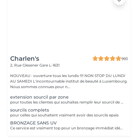
Charlen's
993
2, Rue Glesener
Gare L-1631
NOUVEAU : ouverture tous les lundis !!!! NON STOP DU LUNDI
AU SAMEDI L'incontournable institut de beauté à Luxembourg.
Nous sommes connues pour n...
extension sourcil par zone
pour toutes les clientes qui souhaites remplir leur sourcil de facon temporaire et naturel cette prestation est faites pour vous
sourcils complets
pour celles qui souhaitent vraiment avoir des sourcils epais
BRONZAGE SANS UV
Ce service est vraiment top pour un bronzage immédiat idéal avant vos vacances ou avant une soirée ;) Nous vous conseillons de faire un gommage la veille du soin et de porter des vêtements amples noirs. Selon votre peau, cela tient environ 1 semaine à 10 Jours! AVANT Exfolier votre peau en profondeur, puis hydrater généreusement 24h avant d'appliquer votre autobronzant, en insistant bien sur les coudes, genoux, chevilles et les zones sensibles. Épiler ou raser dans les 48h avant application afin que les pores de la peau soient fermés. Des points noirs pourraient apparaître si votre peau n'est pas nette lors de l'application. Ne pas appliquer de crème hydratante, parfum, déodorant ou maquillage le jour même de l'application cela pourrait obstruer les pores de la peau et faire apparaître des points noirs. APRÈS Porter des vêtement amples de couleur foncée les vêtements près du corps ou sous-vêtements pourraient faire des marques, porter des chaussures larges. Hydrater quotidiennement votre peau les jours suivant l'application ou utiliser un autobronzant progressif pour entretenir votre bronzage et le faire durer plus longtemps. Après 5 jours, exfolier quotidiennement votre peau à l'aide d'un exfoliant doux afin d'aider votre peau à absorber plus facilement votre crème hydratante, et garder un joli bronzage. Cela permet aussi au bronzage de s'estomper progressivement et uniformément.