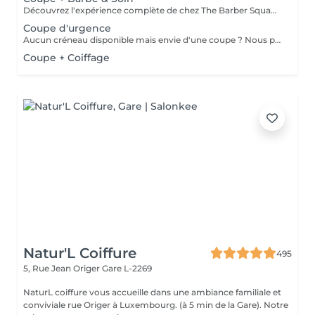
Découvrez l'expérience complète de chez The Barber Squad ! Shampooing & soins profonds + Coupe complète + Coiffage. Taille de Barbe & Contours à la lame & soins régénérant + Serviette Chaude & Froide + Nettoyage exfoliant du visage + Vapeur + Massage Relaxant + After Shave + Huile à barbe + Hydratation de la peau . Pour que votre expérience chez nous soit optimal , une boisson de votre choix vous est offerte !
Coupe d'urgence
Aucun créneau disponible mais envie d'une coupe ? Nous pouvons vous proposer un rendez-vous avant ou après nos horaires, ou durant la pause. Pour cette prestation, merci de contacter directement le shop.
Coupe + Coiffage
Natur'L Coiffure
495
5, Rue Jean Origer
Gare L-2269
NaturL coiffure vous accueille dans une ambiance familiale et
conviviale rue Origer à Luxembourg. (à 5 min de la Gare). Notre