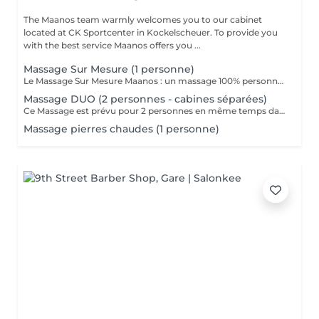
The Maanos team warmly welcomes you to our cabinet
located at CK Sportcenter in Kockelscheuer. To provide you
with the best service Maanos offers you ...
Massage Sur Mesure (1 personne)
Le Massage Sur Mesure Maanos : un massage 100% personnalisé en fonction de vos besoins et de vos envies !
Massage DUO (2 personnes - cabines séparées)
Ce Massage est prévu pour 2 personnes en même temps dans 2 CABINES SÉPARÉES. Les 2 massages seront Sur Mesure, en fonction des envies et des besoins de chacun. -> Pour une cabine Duo voir Limpertsberg, Soleuvre ou Marnach.
Massage pierres chaudes (1 personne)