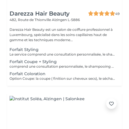
Darezza Hair Beauty
49
482, Route de Thionville
Alzingen L-5886
Darezza Hair Beauty est un salon de coiffure professionnel à
Luxembourg, spécialisé dans les soins capillaires haut de
gamme et les techniques moderne...
Forfait Styling
Le service comprend une consultation personnalisée, le shampooing et le conditionneur spécifiques , le séchage et les produits de styling * Tarifs à titre indicatifs à confirmer après la consultation personnalisée établit auprès de votre coiffeur/stylist/spécialiste * La direction se réserve le droit d’apporter des modifications pour le bon fonctionnement du salon
Forfait Coupe + Styling
comprend une consultation personnalisée, le shampooing et le conditionneur spécifiquesla coupe finitions sur cheveux secs) , le séchage et les produits de styling * Tarifs à titre indicatifs à confirmer après la consultation personnalisée établit auprès de votre coiffeur/stylist/spécialiste * La direction se réserve le droit d’apporter des modifications pour le bon fonctionnement du salon
Forfait Coloration
Option Coupe: la coupe ( finition sur cheveux secs), le séchage et les produits de styling * Tarifs à titre indicatifs à confirmer après la consultation personnalisée établit auprès de votre coiffeur/stylist/spécialiste * La direction se réserve le droit d’apporter des modifications pour le bon fonctionnement du salon