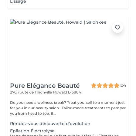
Lissage
Pure Elégance Beauté
629
276, route de Thionville
Howald L-5884
Do you need a wellness break? Treat yourself to a moment just
for you in our beauty salon . Tailor-made treatments to pamper
you from head to toe. B...
Rendez-vous découverte d'évolution
Epilation Électrolyse
Marre de ces poils qui n'en font qu'à leur tête ? L'Électrolyse est l'unique méthode reconnue comme 100% définitive, poil par poil. Elle neutralise tout, même les poils blonds, blancs ou ceux que le laser a ratés. C'est précis, c'est permanent. Le prix s'ajuste à la minute : vous ne payez que le temps vraiment nécessaire.