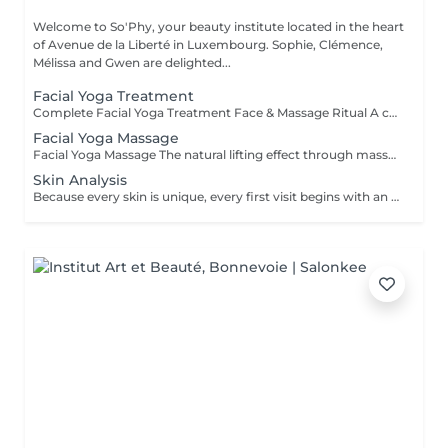
Welcome to So'Phy, your beauty institute located in the heart
of Avenue de la Liberté in Luxembourg. Sophie, Clémence,
Mélissa and Gwen are delighted...
Facial Yoga Treatment
Complete Facial Yoga Treatment Face & Massage Ritual A complete treatment combining the essential steps of a facial with the power of the Facial Yoga Massage. Following a deep cleanse, exfoliation and targeted skin work, the massage stimulates the muscles, boosts circulation and releases facial tension. The ritual continues with the application of tailored skincare to hydrate, rebalance and reveal your skin's natural glow. The skin appears smoother, more radiant and the facial contours naturally redefined. An ideal treatment for those seeking to combine effectiveness, relaxation and visible results. As with every treatment at So'Phy, the protocol is adapted to your skin's needs.
Facial Yoga Massage
Facial Yoga Massage The natural lifting effect through massage A dynamic and deep facial massage that stimulates the muscles and boosts circulation to redefine facial contours. Using expert techniques and specific tools such as Gua Sha and Mushrooms, this treatment works on both skin tonicity and the release of facial tension. It helps smooth features, brighten the complexion and reveal a more rested and naturally sculpted face. An ideal treatment for those seeking visible results while enjoying a moment of deep relaxation. As with every treatment at So'Phy, this massage is tailored to your skin's needs and the tensions observed.
Skin Analysis
Because every skin is unique, every first visit begins with an in-depth analysis. This diagnosis allows us to understand your skin's current condition, its real needs and any imbalances, in order to tailor your treatment with precision and care. Using advanced diagnostic technology combined with the expertise of your Skin Coach, we take the time to observe, discuss and guide you towards the most suitable solutions. This first appointment is an essential step to ensure truly effective treatments and long-lasting results.