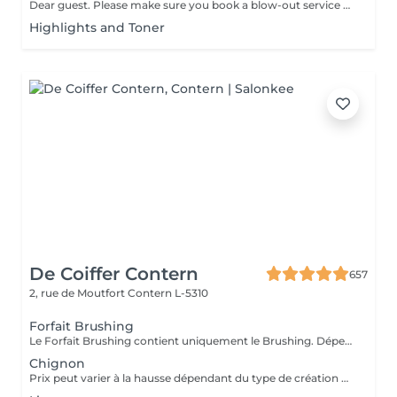
Dear guest. Please make sure you book a blow-out service after your color service, that is additional 30 minutes to the total service. Thank you for understanding. Team Centro
Highlights and Toner
De Coiffer Contern
657
2, rue de Moutfort
Contern L-5310
Forfait Brushing
Le Forfait Brushing contient uniquement le Brushing. Dépendant de la longueur des cheveux, le prix peut varier. En cas de questions veuillez appeler au +352 26 35 02 89.
Chignon
Prix peut varier à la hausse dépendant du type de création finalement réalisée.