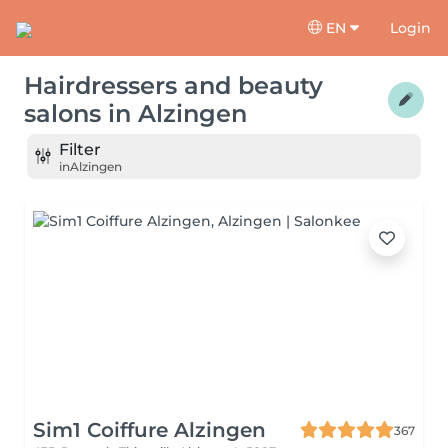
EN
Login
Hairdressers and beauty
salons
in
Alzingen
Filter
in
Alzingen
Sim1 Coiffure Alzingen
367