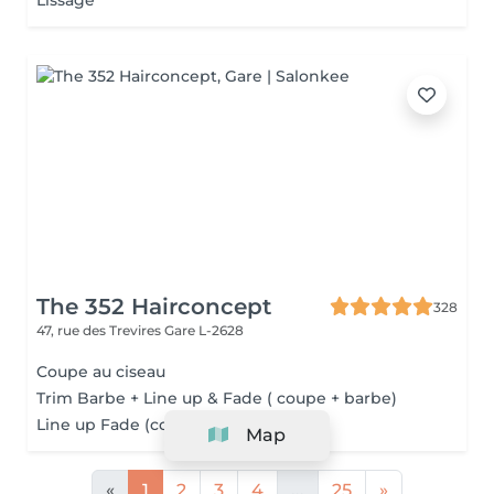
Lissage
The 352 Hairconcept
328
47, rue des Trevires
Gare L-2628
Coupe au ciseau
Trim Barbe + Line up & Fade ( coupe + barbe)
Line up Fade (coupe simple)
Map
«
1
2
3
4
...
25
»