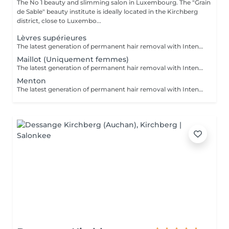
The No 1 beauty and slimming salon in Luxembourg. The "Grain
de Sable" beauty institute is ideally located in the Kirchberg
district, close to Luxembo...
Lèvres supérieures
The latest generation of permanent hair removal with Intense Pulsed Light delivers impressive results for multiple skin types. The patented "In-motion" technology makes the treatment virtually painless.
Maillot (Uniquement femmes)
The latest generation of permanent hair removal with Intense Pulsed Light delivers impressive results for multiple skin types. The patented "In-motion" technology makes the treatment virtually painless.
Menton
The latest generation of permanent hair removal with Intense Pulsed Light delivers impressive results for multiple skin types. The patented "In-motion" technology makes the treatment virtually painless.