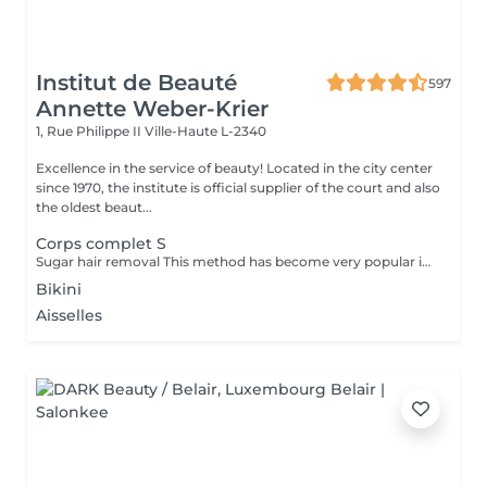
Institut de Beauté
597
Annette Weber-Krier
1, Rue Philippe II
Ville-Haute L-2340
Excellence in the service of beauty! Located in the city center
since 1970, the institute is official supplier of the court and also
the oldest beaut...
Corps complet S
Sugar hair removal This method has become very popular in our institute. The sugar paste is 100% natural. It is based on millennial recipes from the Middle East and contains exclusively water and sugar, without any chemical, aromatic or coloring substance. The paste is hypoallergenic and does not cause skin irritation. It applies to all areas. The paste is massaged inside the follicle, it envelops the hairs, surrounds them and lubricates them. The extraction is done in the natural direction of hair growth. There is no broken hair left in the follicle. This technique does not cause redness or irritation of the skin. Non-negligible advantage is the fact that it is not necessary to have a certain length of hair as with wax, the sugar effectively removes very short hair. The sugar withdraws without tapes. We also recommend this method to teenagers for their first depilations and to people who want full hair removal, because it is much less painful than waxing.
Bikini
Aisselles