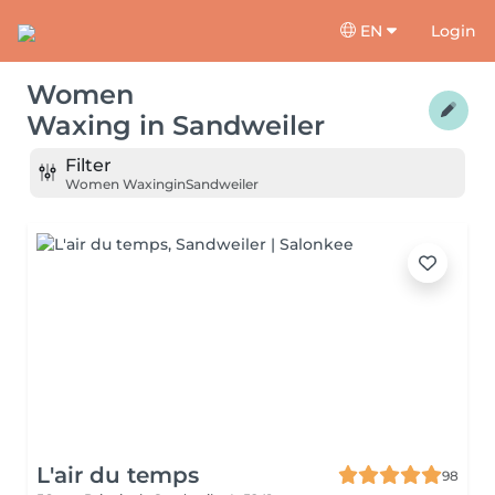
EN
Login
Women
Waxing
in
Sandweiler
Filter
Women Waxing
in
Sandweiler
L'air du temps
98