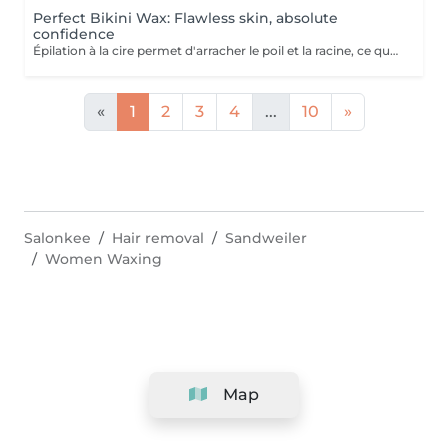
Perfect Bikini Wax: Flawless skin, absolute
confidence
Épilation à la cire permet d'arracher le poil et la racine, ce qui a pour effet de ralentir la repousse de quelques semaines. De plus, le poil qui repoussera sera plus fin. L'épilation à la cire est une méthode efficace pour tous les types de poils. La cire tiède est utilisée sur la majorité des régions corporelles. Pour les régions plus sensibles, comme les aisselles et le bikini, c'est plutôt la cire chaude qui est utilisée afin de minimiser les risques d'ecchymoses dus à une traction trop forte.
«
1
2
3
4
...
10
»
Salonkee
Hair removal
Sandweiler
Women Waxing
Map