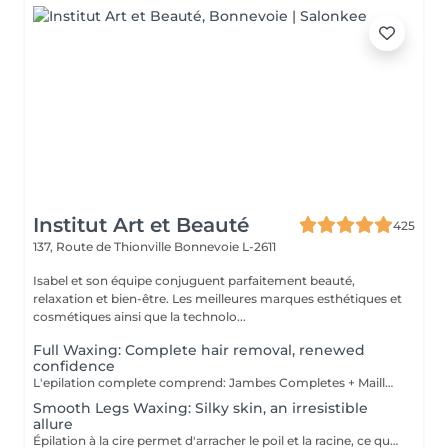
Institut Art et Beauté
425
137, Route de Thionville
Bonnevoie L-2611
Isabel et son équipe conjuguent parfaitement beauté,
relaxation et bien-être. Les meilleures marques esthétiques et
cosmétiques ainsi que la technolo...
Full Waxing: Complete hair removal, renewed
confidence
L'epilation complete comprend: Jambes Completes + Maillot intégral + Aisselles + Sourcils + Duvet Épilation à la cire permet d'arracher le poil et la racine, ce qui a pour effet de ralentir la repousse de quelques semaines. De plus, le poil qui repoussera sera plus fin. L'épilation à la cire est une méthode efficace pour tous les types de poils. La cire tiède est utilisée sur la majorité des régions corporelles. Pour les régions plus sensibles, comme les aisselles et le bikini, c'est plutôt la cire chaude qui est utilisée afin de minimiser les risques d'ecchymoses dus à une traction trop forte.
Smooth Legs Waxing: Silky skin, an irresistible
allure
Épilation à la cire permet d'arracher le poil et la racine, ce qui a pour effet de ralentir la repousse de quelques semaines. De plus, le poil qui repoussera sera plus fin. L'épilation à la cire est une méthode efficace pour tous les types de poils. La cire tiède est utilisée sur la majorité des régions corporelles. Pour les régions plus sensibles, comme les aisselles et le bikini, c'est plutôt la cire chaude qui est utilisée afin de minimiser les risques d'ecchymoses dus à une traction trop forte.