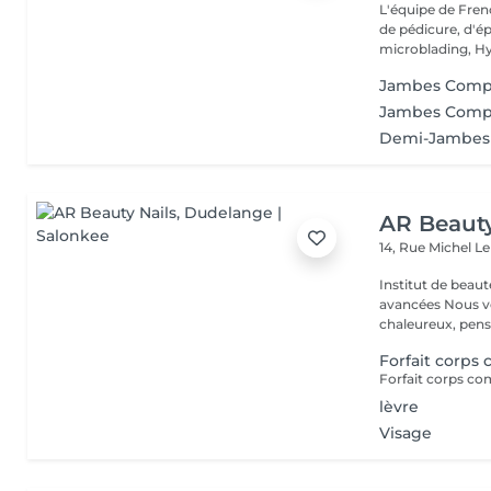
L'équipe de Fren
de pédicure, d'ép
microblading, Hy.
Jambes Complèt
Jambes Complè
Demi-Jambes + 
AR Beauty
14, Rue Michel L
Institut de beaut
avancées Nous vous accueillons dans un espace moderne et
chaleureux, pensé
Forfait corps
lèvre
Visage