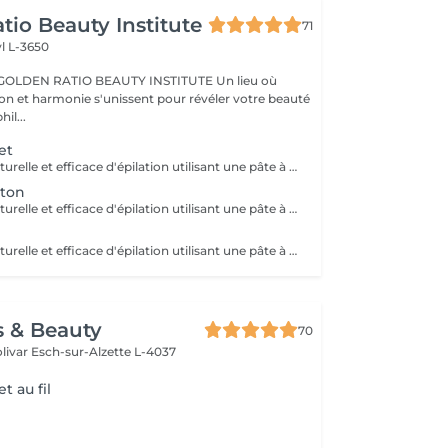
tio Beauty Institute
71
l L-3650
BEAUTY INSTITUTE Un lieu où
ion et harmonie s'unissent pour révéler votre beauté
re phil...
et
Une méthode naturelle et efficace d'épilation utilisant une pâte à base de sucre, eau et citron, idéale pour tous types de peaux, même sensibles. Bénéfices : moins douloureuse, réduit les risques d'irritation et respecte la peau. Résultat : une peau douce et nette, avec une repousse plus lente. Une épilation douce, écologique et respectueuse de votre peau.
ton
Une méthode naturelle et efficace d'épilation utilisant une pâte à base de sucre, eau et citron, idéale pour tous types de peaux, même sensibles. Bénéfices : moins douloureuse, réduit les risques d'irritation et respecte la peau. Résultat : une peau douce et nette, avec une repousse plus lente. Une épilation douce, écologique et respectueuse de votre peau.
Une méthode naturelle et efficace d'épilation utilisant une pâte à base de sucre, eau et citron, idéale pour tous types de peaux, même sensibles. Bénéfices : moins douloureuse, réduit les risques d'irritation et respecte la peau. Résultat : une peau douce et nette, avec une repousse plus lente. Une épilation douce, écologique et respectueuse de votre peau.
s & Beauty
70
livar
Esch-sur-Alzette L-4037
t au fil