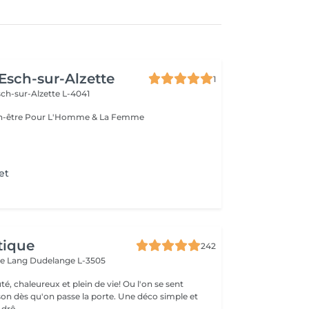
 Esch-sur-Alzette
1
ch-sur-Alzette L-4041
Esthétique & Bien-être Pour L'Homme & La Femme
et
tique
242
ue Lang
Dudelange L-3505
é, chaleureux et plein de vie! Ou l'on se sent
u'on passe la porte. Une déco simple et
e drô...