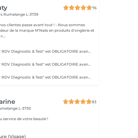
uty
76
rs
Rumelange L-3739
clientes passe avant tout ! - Nous sommes
eur de la marque M'Nails en produits d'onglerie et
v...
La prestation "1er RDV Diagnostic & Test" est OBLIGATOIRE avant la première séance. Existe également en forfait de 5 séances à 160€ et une 6 ème offertes.
La prestation "1er RDV Diagnostic & Test" est OBLIGATOIRE avant la première séance. Existe également en forfait de 5 séances à 290€ et la 6 ème offertes.
La prestation "1er RDV Diagnostic & Test" est OBLIGATOIRE avant la première séance. Existe également en forfait Demi-Bras 5 séances à 290€ et la 6 ème offertes. Existe également en forfait Bras Complets 5 séances à 465€ et la 6 ème offertes.
arine
83
umelange L-3730
u service de votre beauté !
ure (Visage)