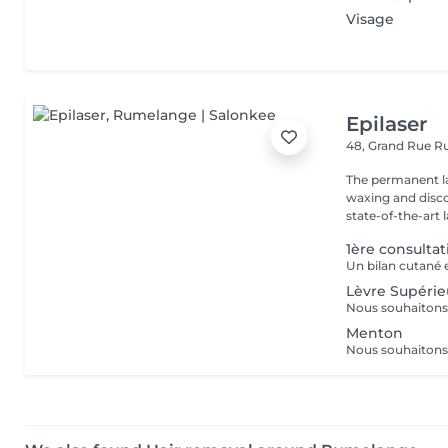
Visage
Epilaser
48, Grand Rue
R
The permanent laser hair r
waxing and disco
state-of-the-art la
1ère consultat
Lèvre Supérie
Menton