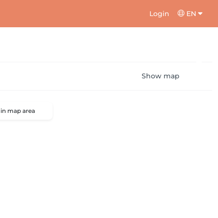
Login
EN
Show map
 in map area