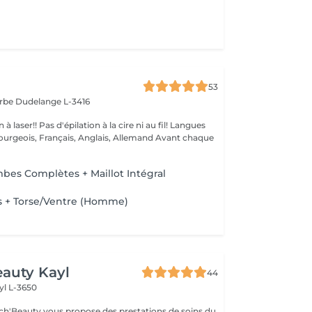
53
arbe
Dudelange L-3416
à la cire ni au fil! Langues
ois, Français, Anglais, Allemand Avant chaque
mbes Complètes + Maillot Intégral
es + Torse/Ventre (Homme)
auty Kayl
44
yl L-3650
ch'Beauty vous propose des prestations de soins du