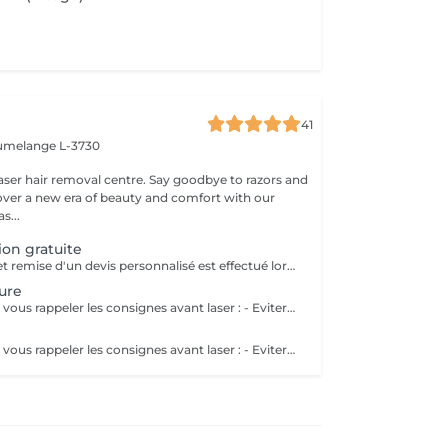
41
umelange L-3730
emoval centre. Say goodbye to razors and
ver a new era of beauty and comfort with our
s...
ion gratuite
Un bilan cutané et remise d'un devis personnalisé est effectué lors de votre première consultation gratuite. L'objectif de cet entretien est de vous fournir toutes les informations concernant votre protocole d'épilation laser mais également d'avoir les renseignements médicaux necessaire pour pratiquer le laser. Si vous disposez d'un ordonnance médicale et/ou d'un traitement medicamenteux nous vous demandons de les apporter lors de votre 1er RDV.
ure
Nous souhaitons vous rappeler les consignes avant laser : - Eviter le soleil, les bancs UV et l'autobronzant 2 semaines avant votre séance - Ne plus vous épiler 4 semaines avant votre 1ère séance de laser et pendant toute la durée du protocole - Raser la zone que vous souhaitez traiter entre 24 et 48h avant votre séance. Avertissement concernant les RDV non honorés : merci de bien vouloir nous prévenir par mail 24h à l'avance en cas d'impossibilité de vous rendre à votre RDV svp. Nous vous rappelons que la première consultation est gratuite et obligatoire avant de commencer tout traitement au laser.
Nous souhaitons vous rappeler les consignes avant laser : - Eviter le soleil, les bancs UV et l'autobronzant 2 semaines avant votre séance - Ne plus vous épiler 4 semaines avant votre 1ère séance de laser et pendant toute la durée du protocole - Raser la zone que vous souhaitez traiter entre 24 et 48h avant votre séance. Avertissement concernant les RDV non honorés : merci de bien vouloir nous prévenir par mail 24h à l'avance en cas d'impossibilité de vous rendre à votre RDV svp. Nous vous rappelons que la première consultation est gratuite et obligatoire avant de commencer tout traitement au laser.