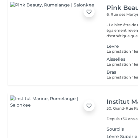
Pink Bea
6, Rue des Marty
- Le bien être de nos 
également revend
d'esthétique que 
Lèvre
Aisselles
Bras
Institut M
50, Grand-Rue
R
Depuis +30 ans a
Sourcils
Lèvre Supérie