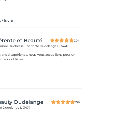
s / lèvre
Détente et Beauté
204
rande Duchesse Charlotte
Dudelange L-3440
18 ans d'expérience, nous vous accueillons pour un
te inoubliable.
eauty Dudelange
159
ee
Dudelange L-3474