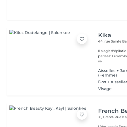
Kika
44, rue Sainte B
Il s'agit d'épilation à laser!! Pas d'épilation 
parlées: Luxembourge
sé...
Aisselles + Ja
(Femme)
Dos + Aissell
Visage
French Be
16, Grand-Rue
Ka
L'équipe de Fren