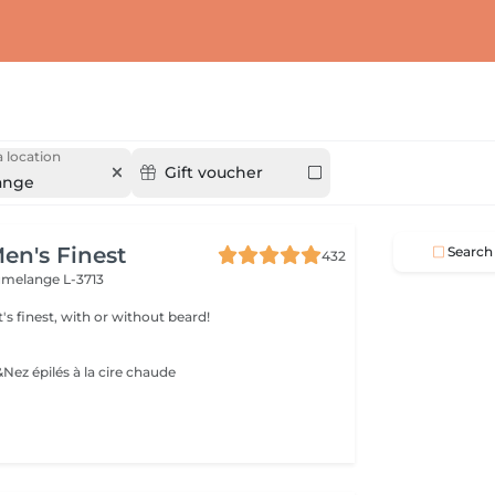
 location
Gift voucher
ange
en's Finest
Search
432
melange L-3713
t's finest, with or without beard!
 &Nez épilés à la cire chaude