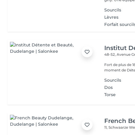
Sourcils
Lèvres
Forfait sourcil
Institut 
48-52, Avenue G
Fort de plus de 
moment de Déten
Sourcils
Dos
Torse
French B
11, Schwaarze W