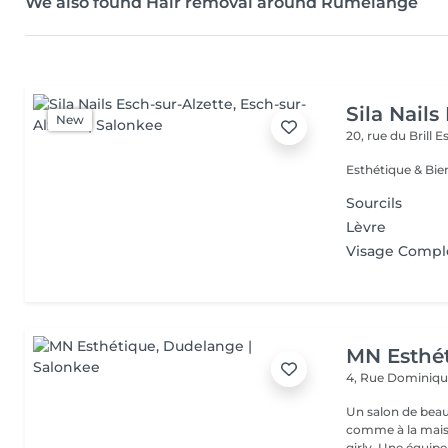
We also found Hair removal around Rumelange
Sila Nails
New
20, rue du Brill
Es
Sourcils
Lèvre
Visage Compl
MN Esthé
4, Rue Dominiq
Un salon de beaut
comme à la maison dès q
girly. Une équip