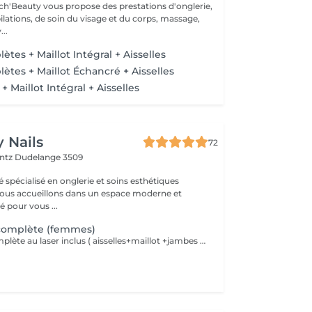
ch'Beauty vous propose des prestations d'onglerie,
ilations, de soin du visage et du corps, massage,
..
es + Maillot Intégral + Aisselles
tes + Maillot Échancré + Aisselles
Maillot Intégral + Aisselles
 Nails
72
entz
Dudelange 3509
é spécialisé en onglerie et soins esthétiques
 pour vous ...
 complète (femmes)
Forfait corps complète au laser inclus ( aisselles+maillot +jambes ) offre moustache