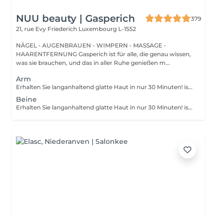
NUU beauty | Gasperich
379
21, rue Evy Friederich
Luxembourg L-1552
NÄGEL - AUGENBRAUEN - WIMPERN - MASSAGE -
HAARENTFERNUNG Gasperich ist für alle, die genau wissen,
was sie brauchen, und das in aller Ruhe genießen m...
Arm
Erhalten Sie langanhaltend glatte Haut in nur 30 Minuten! ist eine Methode zur Haarentfernung, bei der die Haare mitsamt der Haarfollikel mit warmem Wachs herausgezogen werden. Wie wird die Wachs-Epilation durchgeführt? - Vorbereitung (die Kosmetikerin trägt eine spezielle antiseptische Lotion auf die Haut auf) - Wachs wird aufgetragen (die Wachsmischung wird auf eine bestimmte Temperatur erhitzt und anschließend mit einem Holzspatel auf die Haut aufgetragen) - Enthaarung (nachdem das Wachs ausgehärtet ist, entfernt die Kosmetikerin die Wachsstreifen mit den Haaren durch scharfe Bewegungen) - Wachsreste werden entfernt (Wachsreste werden entfernt und Aloe-Vera-Creme wird aufgetragen) Altersbeschränkungen: empfohlenes Mindestalter ab 14 Jahren. Empfehlungen nach dem Eingriff: es wird empfohlen, innerhalb von 12 Stunden nach dem Eingriff kein heißes Bad zu nehmen, keine Sauna zu besuchen und nicht im Pool zu schwimmen, da dies zu Reizungen führen kann. Frequenz: einmal in 4 Wochen.
Beine
Erhalten Sie langanhaltend glatte Haut in nur 30 Minuten! ist eine Methode zur Haarentfernung, bei der die Haare mitsamt der Haarfollikel mit warmem Wachs herausgezogen werden. Wie wird die Wachs-Epilation durchgeführt? - Vorbereitung (die Kosmetikerin trägt eine spezielle antiseptische Lotion auf die Haut auf) - Wachs wird aufgetragen (die Wachsmischung wird auf eine bestimmte Temperatur erhitzt und anschließend mit einem Holzspatel auf die Haut aufgetragen) - Enthaarung (nachdem das Wachs ausgehärtet ist, entfernt die Kosmetikerin die Wachsstreifen mit den Haaren durch scharfe Bewegungen) - Wachsreste werden entfernt (Wachsreste werden entfernt und Aloe-Vera-Creme wird aufgetragen) Altersbeschränkungen: empfohlenes Mindestalter ab 14 Jahren. Empfehlungen nach dem Eingriff: es wird empfohlen, innerhalb von 12 Stunden nach dem Eingriff kein heißes Bad zu nehmen, keine Sauna zu besuchen und nicht im Pool zu schwimmen, da dies zu Reizungen führen kann. Frequenz: einmal in 4 Wochen.