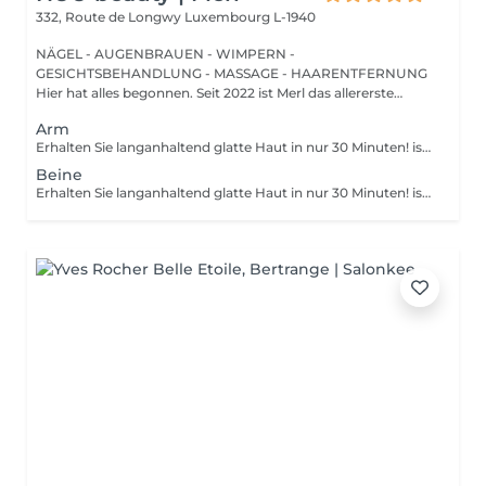
332, Route de Longwy
Luxembourg L-1940
NÄGEL - AUGENBRAUEN - WIMPERN -
GESICHTSBEHANDLUNG - MASSAGE - HAARENTFERNUNG
Hier hat alles begonnen. Seit 2022 ist Merl das allererste
Zuhause der ...
Arm
Erhalten Sie langanhaltend glatte Haut in nur 30 Minuten! ist eine Methode zur Haarentfernung, bei der die Haare mitsamt der Haarfollikel mit warmem Wachs herausgezogen werden. Wie wird die Wachs-Epilation durchgeführt? - Vorbereitung (die Kosmetikerin trägt eine spezielle antiseptische Lotion auf die Haut auf) - Wachs wird aufgetragen (die Wachsmischung wird auf eine bestimmte Temperatur erhitzt und anschließend mit einem Holzspatel auf die Haut aufgetragen) - Enthaarung (nachdem das Wachs ausgehärtet ist, entfernt die Kosmetikerin die Wachsstreifen mit den Haaren durch scharfe Bewegungen) - Wachsreste werden entfernt (Wachsreste werden entfernt und Aloe-Vera-Creme wird aufgetragen) Altersbeschränkungen: empfohlenes Mindestalter ab 14 Jahren. Empfehlungen nach dem Eingriff: es wird empfohlen, innerhalb von 12 Stunden nach dem Eingriff kein heißes Bad zu nehmen, keine Sauna zu besuchen und nicht im Pool zu schwimmen, da dies zu Reizungen führen kann. Frequenz: einmal in 4 Wochen.
Beine
Erhalten Sie langanhaltend glatte Haut in nur 30 Minuten! ist eine Methode zur Haarentfernung, bei der die Haare mitsamt der Haarfollikel mit warmem Wachs herausgezogen werden. Wie wird die Wachs-Epilation durchgeführt? - Vorbereitung (die Kosmetikerin trägt eine spezielle antiseptische Lotion auf die Haut auf) - Wachs wird aufgetragen (die Wachsmischung wird auf eine bestimmte Temperatur erhitzt und anschließend mit einem Holzspatel auf die Haut aufgetragen) - Enthaarung (nachdem das Wachs ausgehärtet ist, entfernt die Kosmetikerin die Wachsstreifen mit den Haaren durch scharfe Bewegungen) - Wachsreste werden entfernt (Wachsreste werden entfernt und Aloe-Vera-Creme wird aufgetragen) Altersbeschränkungen: empfohlenes Mindestalter ab 14 Jahren. Empfehlungen nach dem Eingriff: es wird empfohlen, innerhalb von 12 Stunden nach dem Eingriff kein heißes Bad zu nehmen, keine Sauna zu besuchen und nicht im Pool zu schwimmen, da dies zu Reizungen führen kann. Frequenz: einmal in 4 Wochen.