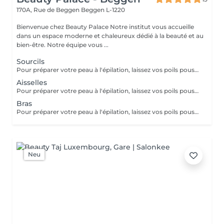
170A, Rue de Beggen
Beggen L-1220
Bienvenue chez Beauty Palace Notre institut vous accueille
dans un espace moderne et chaleureux dédié à la beauté et au
bien-être. Notre équipe vous ...
Sourcils
Pour préparer votre peau à l'épilation, laissez vos poils pousser pendant au moins deux semaines après le dernier rasage pour assurer une longueur adéquate. Il est également recommandé, mais non indispensable, d'effectuer un gommage doux 24 heures avant la séance pour éliminer les cellules mortes et faciliter l'extraction des poils. Le jour de l'épilation, évitez d'appliquer des crèmes ou des huiles sur la zone concernée afin d'assurer une bonne adhérence de la cire. Enfin, protégez votre peau en évitant l'exposition au soleil ou les séances de bronzage, qui pourraient la rendre plus sensible et irritable.
Aisselles
Pour préparer votre peau à l'épilation, laissez vos poils pousser pendant au moins deux semaines après le dernier rasage pour assurer une longueur adéquate. Il est également recommandé, mais non indispensable, d'effectuer un gommage doux 24 heures avant la séance pour éliminer les cellules mortes et faciliter l'extraction des poils. Le jour de l'épilation, évitez d'appliquer des crèmes ou des huiles sur la zone concernée afin d'assurer une bonne adhérence de la cire. Enfin, protégez votre peau en évitant l'exposition au soleil ou les séances de bronzage, qui pourraient la rendre plus sensible et irritable.
Bras
Pour préparer votre peau à l'épilation, laissez vos poils pousser pendant au moins deux semaines après le dernier rasage pour assurer une longueur adéquate. Il est également recommandé, mais non indispensable, d'effectuer un gommage doux 24 heures avant la séance pour éliminer les cellules mortes et faciliter l'extraction des poils. Le jour de l'épilation, évitez d'appliquer des crèmes ou des huiles sur la zone concernée afin d'assurer une bonne adhérence de la cire. Enfin, protégez votre peau en évitant l'exposition au soleil ou les séances de bronzage, qui pourraient la rendre plus sensible et irritable.
Neu