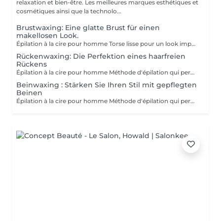
relaxation et bien-être. Les meilleures marques esthétiques et
cosmétiques ainsi que la technolo...
Brustwaxing: Eine glatte Brust für einen
makellosen Look.
Épilation à la cire pour homme Torse lisse pour un look impeccable. Méthode d'épilation qui permet l'élimination des poils de façon efficace. Les poils qui repoussent s'affinent et sont plus doux. Pour l'épilation masculine, nous utilisons la cire tiède pour la plupart des régions du corps et la cire chaude pour les régions plus sensibles (torse et parties intimes). Le post-épilatoire spécifique aux besoins de la peau des hommes est appliqué par la suite afin de minimiser l'apparition de petits boutons et de poils incarnés. Gardez à l'esprit qu'une exfoliation APRÈS l'épilation est la façon la plus efficace de minimiser ces effets indésirables.
Rückenwaxing: Die Perfektion eines haarfreien
Rückens
Épilation à la cire pour homme Méthode d'épilation qui permet l'élimination des poils de façon efficace. Les poils qui repoussent s'affinent et sont plus doux. Pour l'épilation masculine, nous utilisons la cire tiède pour la plupart des régions du corps et la cire chaude pour les régions plus sensibles (torse et parties intimes). Le post-épilatoire spécifique aux besoins de la peau des hommes est appliqué par la suite afin de minimiser l'apparition de petits boutons et de poils incarnés. Gardez à l'esprit qu'une exfoliation APRÈS l'épilation est la façon la plus efficace de minimiser ces effets indésirables.
Beinwaxing : Stärken Sie Ihren Stil mit gepflegten
Beinen
Épilation à la cire pour homme Méthode d'épilation qui permet l'élimination des poils de façon efficace. Les poils qui repoussent s'affinent et sont plus doux. Pour l'épilation masculine, nous utilisons la cire tiède pour la plupart des régions du corps et la cire chaude pour les régions plus sensibles (torse et parties intimes). Le post-épilatoire spécifique aux besoins de la peau des hommes est appliqué par la suite afin de minimiser l'apparition de petits boutons et de poils incarnés. Gardez à l'esprit qu'une exfoliation APRÈS l'épilation est la façon la plus efficace de minimiser ces effets indésirables.