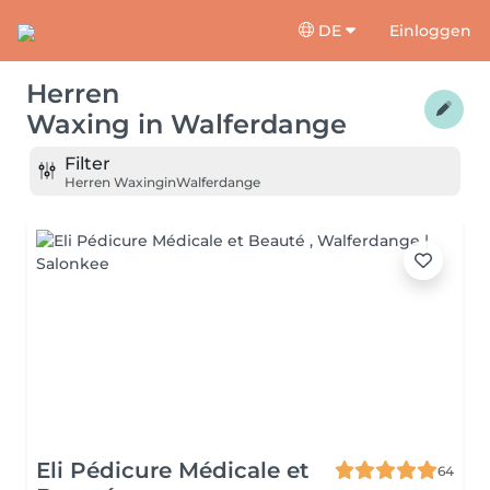
DE
Einloggen
Herren
Waxing
in
Walferdange
Filter
Herren Waxing
in
Walferdange
Eli Pédicure Médicale et
64