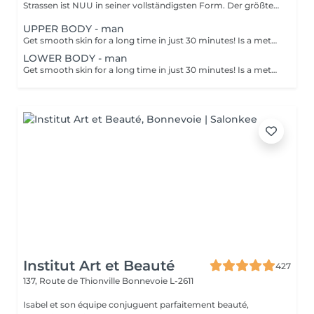
Strassen ist NUU in seiner vollständigsten Form. Der größte
Sal...
UPPER BODY - man
Get smooth skin for a long time in just 30 minutes! Is a method of hair removal when your hair is pulled out with warm wax with the hair follicle. How is wax epilation done? - preparation is performed - wax is applied - depilation is performed - wax residue is removed Age restrictions: recommended to do from 14 years. Post procedure recommendations: do not take hot bath, do not visit sauna, do not swim in the pool for 12 hours after the procedure - it can cause irritation. Frequency: once in 4 weeks.
LOWER BODY - man
Get smooth skin for a long time in just 30 minutes! Is a method of hair removal when your hair is pulled out with warm wax with the hair follicle. How is wax epilation done? - preparation is performed - wax is applied - depilation is performed - wax residue is removed Age restrictions: recommended to do from 14 years. Post procedure recommendations: do not take hot bath, do not visit sauna, do not swim in the pool for 12 hours after the procedure - it can cause irritation. Frequency: once in 4 weeks.
Institut Art et Beauté
427
137, Route de Thionville
Bonnevoie L-2611
Isabel et son équipe conjuguent parfaitement beauté,