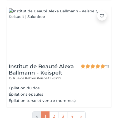
Institut de Beauté Alexa
117
Ballmann - Keispelt
13, Rue de Kehlen
Keispelt L-8295
Épilation du dos
Épilations épaules
Épilation torse et ventre (hommes)
«
1
2
3
4
»