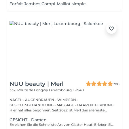
Forfait Jambes Compl-Maillot simple
NUU beauty | Merl
788
332, Route de Longwy
Luxembourg L-1940
NÄGEL - AUGENBRAUEN - WIMPERN -
GESICHTSBEHANDLUNG - MASSAGE - HAARENTFERNUNG
Hier hat alles begonnen. Seit 2022 ist Merl das allererste
Zuhause der ...
GESICHT - Damen
Erreichen Sie die Schnellste Art von Glatter Haut! Erleben Sie die Vorteile der dauerhaften Haarentfernung mit unserer fortschrittlichen Lichttechnologie, die effektiv die Haarfollikel anvisiert. Unsere Laserfunktionen: Neueste Technologie: neues Modell 2022 Vielseitige Behandlung: 3-in-1-System: Diodenlaser, Alexandrit und NdYag Zertifizierte Sicherheit: vollständig in der EU zertifiziert Sichtbare Ergebnisse: deutliche Effekte nach Ihrer ersten Sitzung Vollständige Transformation: endergebnisse nach 6-8 Behandlungen Für Alle Geeignet: eignet sich für alle Haut- und Haartypen, außer grauem Haar Komfort steht an erster Stelle: ausgestattet mit einem Kühlsystem für ein schmerzfreies Erlebnis Wie funktioniert die Haarentfernung mit Laser? Vorbereitung: ihre Haut wird gründlich gereinigt. Gel-Anwendung: ein spezielles Gel wird aufgetragen, um die Behandlung zu verbessern. Laserbehandlung: der Laser wird auf die behandelte Stelle angewendet. Beruhigender Abschluss: eine beruhigende Creme wird nach der Behandlung aufgetragen. Altersempfehlungen: am besten geeignet für Personen ab 16-18 Jahren. Nachbehandlungs-Tipps: um optimale Ergebnisse zu gewährleisten, vermeiden Sie bitte eine Sonnenexposition eine Woche vor und nach dem Eingriff. Behandlungsfrequenz: die Sitzungen werden alle 4-8 Wochen empfohlen, insgesamt 6-10 Behandlungen je nach Bereich.