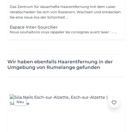
Das Zentrum für dauerhafte Haarentfernung mit dem Laser.
Verabschieden Sie sich von Rasierern, Wachsen und entdecken
Sie eine neue Ära der Schönheit ...
Espace Inter-Sourcilier
Nous souhaitons vous rappeler les consignes avant laser : - Eviter le soleil, les bancs UV et l'autobronzant 2 semaines avant votre séance - Ne plus vous épiler 4 semaines avant votre 1ère séance de laser et pendant toute la durée du protocole - Raser la zone que vous souhaitez traiter entre 24 et 48h avant votre séance. Avertissement concernant les RDV non honorés : merci de bien vouloir nous prévenir par mail 24h à l'avance en cas d'impossibilité de vous rendre à votre RDV svp. Nous vous rappelons que la première consultation est gratuite et obligatoire avant de commencer tout traitement au laser.
Wir haben ebenfalls Haarentfernung in der
Umgebung von Rumelange gefunden
Neu