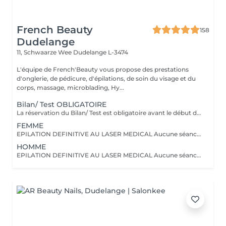
French Beauty
158
Dudelange
11, Schwaarze Wee
Dudelange L-3474
L'équipe de French'Beauty vous propose des prestations
d'onglerie, de pédicure, d'épilations, de soin du visage et du
corps, massage, microblading, Hy...
Bilan/ Test OBLIGATOIRE
La réservation du Bilan/ Test est obligatoire avant le début d'un traitement laser. Veuillez venir à ce rendez vous non rasé(e) ni épilé(e) Il est réalisé une fois pour l'ensemble du corps. Le montant du bilan sera déduit de votre première séance. Un dossier est créé comprenant des renseignements nécessaires ainsi que les réglages effectués afin d'avoir un suivi parfait sur l'intégralité de vos séances. Il est impératif le jour du rendez vous de venir non-rasé(e) ou épilé(e) afin de procéder au plus juste à l'évaluation. Nous effectuerons un Flash Test avant de fixer les autres rendez vous. (CECI N'EST PAS UNE SEANCE MAIS UNIQUEMENT UN RENDEZ VOUS EXPLICATIF+TEST) En cas de toute n'hésitez pas à nous contacter au +27517878
FEMME
EPILATION DEFINITIVE AU LASER MEDICAL Aucune séance ne sera faite sans un RDV bilan/ test OBLIGATOIRE OFFRE PLUSIEURS ZONES ! 2 Zones = -20% (sur la zone la moins chère) 3 Zones = -30% (sur la zone la moins chère) 4 Zones = -40% (sur la zone la moins chère) L'épilation laser est une épilation définitive, réalisée avec un laser médical vous assurant un résultat optimal. Pour tout début de traitement merci de réserver un créneaux BILAN/ TEST. Nous nous réservons le droit de refuser/ annuler un rendez vous en cas de contre-indications ou de non-respect des règles pré-traitement. ; Pour tous renseignements merci de nous joindre au +27517878
HOMME
EPILATION DEFINITIVE AU LASER MEDICAL Aucune séance ne sera faite sans un RDV bilan/ test OBLIGATOIRE OFFRE PLUSIEURS ZONES ! 2 Zones = -20% (sur la zone la moins chère) 3 Zones = -30% (sur la zone la moins chère) L'épilation laser est une épilation définitive, réalisée avec un laser médical vous assurant un résultat optimal. Pour tout début de traitement merci de réserver un créneaux BILAN/ TEST. Nous nous réservons le droit de refuser/ annuler un rendez vous en cas de contre-indications ou de non-respect des règles pré-traitement. Pour tous renseignements merci de nous joindre au +27517878