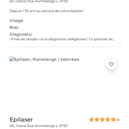
50, Grand-Rue
Rumelange L-3730
Depuis +30 ans au service de votre beauté !
Visage
Bras
Diagnostic
! Prise de rendez-vous diagnostic obligatoire ! Ce premier échange nous permet de : - Evaluer votre phototype et la faisabilité du traitement - Ecarter toute contre-indication médicale - Définir un plan personnalisé adapté a votre peau et votre pilosité - Répondre à toutes vos questions Aucun traitement ne pourra être réaliser sans ce diagnostic préalable. Merci de réserver votre rendez-vous diagnostic en priorité avant toute autre prestation.
Epilaser
41
48, Grand Rue
Rumelange L-3730