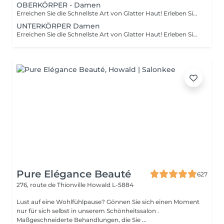
OBERKÖRPER - Damen
Erreichen Sie die Schnellste Art von Glatter Haut! Erleben Sie die Vorteile der dauerhaften Haarentfernung mit unserer fortschrittlichen Lichttechnologie, die effektiv die Haarfollikel anvisiert. Unsere Laserfunktionen: Neueste Technologie: neues Modell 2022 Vielseitige Behandlung: 3-in-1-System: Diodenlaser, Alexandrit und NdYag Zertifizierte Sicherheit: vollständig in der EU zertifiziert Sichtbare Ergebnisse: deutliche Effekte nach Ihrer ersten Sitzung Vollständige Transformation: endergebnisse nach 6-8 Behandlungen Für Alle Geeignet: eignet sich für alle Haut- und Haartypen, außer grauem Haar Komfort steht an erster Stelle: ausgestattet mit einem Kühlsystem für ein schmerzfreies Erlebnis Wie funktioniert die Haarentfernung mit Laser? Vorbereitung: ihre Haut wird gründlich gereinigt. Gel-Anwendung: ein spezielles Gel wird aufgetragen, um die Behandlung zu verbessern. Laserbehandlung: der Laser wird auf die behandelte Stelle angewendet. Beruhigender Abschluss: eine beruhigende Creme wird nach der Behandlung aufgetragen. Altersempfehlungen: am besten geeignet für Personen ab 16-18 Jahren. Nachbehandlungs-Tipps: um optimale Ergebnisse zu gewährleisten, vermeiden Sie bitte eine Sonnenexposition eine Woche vor und nach dem Eingriff. Behandlungsfrequenz: die Sitzungen werden alle 4-8 Wochen empfohlen, insgesamt 6-10 Behandlungen je nach Bereich.
UNTERKÖRPER Damen
Erreichen Sie die Schnellste Art von Glatter Haut! Erleben Sie die Vorteile der dauerhaften Haarentfernung mit unserer fortschrittlichen Lichttechnologie, die effektiv die Haarfollikel anvisiert. Unsere Laserfunktionen: Neueste Technologie: neues Modell 2022 Vielseitige Behandlung: 3-in-1-System: Diodenlaser, Alexandrit und NdYag Zertifizierte Sicherheit: vollständig in der EU zertifiziert Sichtbare Ergebnisse: deutliche Effekte nach Ihrer ersten Sitzung Vollständige Transformation: endergebnisse nach 6-8 Behandlungen Für Alle Geeignet: eignet sich für alle Haut- und Haartypen, außer grauem Haar Komfort steht an erster Stelle: ausgestattet mit einem Kühlsystem für ein schmerzfreies Erlebnis Wie funktioniert die Haarentfernung mit Laser? Vorbereitung: ihre Haut wird gründlich gereinigt. Gel-Anwendung: ein spezielles Gel wird aufgetragen, um die Behandlung zu verbessern. Laserbehandlung: der Laser wird auf die behandelte Stelle angewendet. Beruhigender Abschluss: eine beruhigende Creme wird nach der Behandlung aufgetragen. Altersempfehlungen: am besten geeignet für Personen ab 16-18 Jahren. Nachbehandlungs-Tipps: um optimale Ergebnisse zu gewährleisten, vermeiden Sie bitte eine Sonnenexposition eine Woche vor und nach dem Eingriff. Behandlungsfrequenz: die Sitzungen werden alle 4-8 Wochen empfohlen, insgesamt 6-10 Behandlungen je nach Bereich.
Pure Elégance Beauté
627
276, route de Thionville
Howald L-5884
Lust auf eine Wohlfühlpause? Gönnen Sie sich einen Moment
nur für sich selbst in unserem Schönheitssalon .
Maßgeschneiderte Behandlungen, die Sie ...