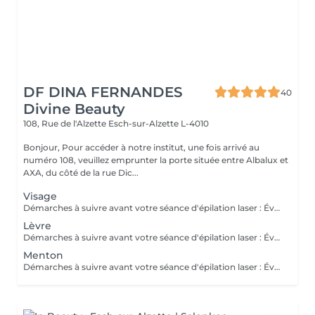
DF DINA FERNANDES
40
Divine Beauty
108, Rue de l'Alzette
Esch-sur-Alzette L-4010
Bonjour, Pour accéder à notre institut, une fois arrivé au
numéro 108, veuillez emprunter la porte située entre Albalux et
AXA, du côté de la rue Dic...
Visage
Démarches à suivre avant votre séance d'épilation laser : Évitez l'exposition au soleil : Évitez toute exposition directe au soleil ou aux UV artificiels pendant au moins deux semaines avant votre séance. Utilisez un écran solaire si vous devez sortir. Rasez les zones à traiter : Rasez les zones à épiler 24 à 48 heures avant votre rendez-vous. Ne vous épilez pas à la cire ou à la pince à épiler, car cela enlève la racine du poil que le laser cible. Évitez les crèmes et lotions : N'appliquez pas de crèmes, lotions, parfums ou déodorants sur les zones à traiter le jour de votre séance. Évitez les traitements irritants : Évitez les traitements de peau irritants comme les peelings chimiques ou les crèmes à base de rétinol une semaine avant votre rendez-vous. Signalez toute médication : Informez-nous de toute médication ou traitement que vous suivez, car certains médicaments peuvent augmenter la sensibilité de la peau au laser. Hydratez votre peau : Assurez-vous que votre peau est bien hydratée, mais ne mettez pas de produits hydratants le jour de la séance. Merci et à très bientôt. Cordialement, L'équipe de DF Divine Beauty,
Lèvre
Démarches à suivre avant votre séance d'épilation laser : Évitez l'exposition au soleil : Évitez toute exposition directe au soleil ou aux UV artificiels pendant au moins deux semaines avant votre séance. Utilisez un écran solaire si vous devez sortir. Rasez les zones à traiter : Rasez les zones à épiler 24 à 48 heures avant votre rendez-vous. Ne vous épilez pas à la cire ou à la pince à épiler, car cela enlève la racine du poil que le laser cible. Évitez les crèmes et lotions : N'appliquez pas de crèmes, lotions, parfums ou déodorants sur les zones à traiter le jour de votre séance. Évitez les traitements irritants : Évitez les traitements de peau irritants comme les peelings chimiques ou les crèmes à base de rétinol une semaine avant votre rendez-vous. Signalez toute médication : Informez-nous de toute médication ou traitement que vous suivez, car certains médicaments peuvent augmenter la sensibilité de la peau au laser. Hydratez votre peau : Assurez-vous que votre peau est bien hydratée, mais ne mettez pas de produits hydratants le jour de la séance. Merci et à très bientôt. Cordialement, L'équipe de DF Divine Beauty,
Menton
Démarches à suivre avant votre séance d'épilation laser : Évitez l'exposition au soleil : Évitez toute exposition directe au soleil ou aux UV artificiels pendant au moins deux semaines avant votre séance. Utilisez un écran solaire si vous devez sortir. Rasez les zones à traiter : Rasez les zones à épiler 24 à 48 heures avant votre rendez-vous. Ne vous épilez pas à la cire ou à la pince à épiler, car cela enlève la racine du poil que le laser cible. Évitez les crèmes et lotions : N'appliquez pas de crèmes, lotions, parfums ou déodorants sur les zones à traiter le jour de votre séance. Évitez les traitements irritants : Évitez les traitements de peau irritants comme les peelings chimiques ou les crèmes à base de rétinol une semaine avant votre rendez-vous. Signalez toute médication : Informez-nous de toute médication ou traitement que vous suivez, car certains médicaments peuvent augmenter la sensibilité de la peau au laser. Hydratez votre peau : Assurez-vous que votre peau est bien hydratée, mais ne mettez pas de produits hydratants le jour de la séance. Merci et à très bientôt. Cordialement, L'équipe de DF Divine Beauty,