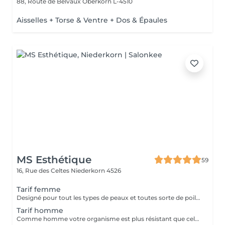
88, Route de Belvaux
Oberkorn L-4510
Aisselles + Torse & Ventre + Dos & Épaules
MS Esthétique
59
16, Rue des Celtes
Niederkorn 4526
Tarif femme
Designé pour tout les types de peaux et toutes sorte de poils. Notre laser diode qui fonctionne à trois ondes et ateint ainsi un niveau différent de profondeur. De plus sans sentir de douleurs. Attention! Pour votre premier RDV veuillez prendre un RDV INFORMATION pour remplir le dossier personnel!
Tarif homme
Comme homme votre organisme est plus résistant que celui de la femme et dans la pluspart des cas vous aurez besoin de plusieurs séances. Designé pour tout les types de peaux et toutes sorte de poils. Notre laser qui fonctionne à trois ondes et ateint ainsi un niveau différent de profondeur. De plus sans sentir de douleurs. Attention! Pour votre premier RDV veuillez prendre un RDV INFORMATION pour remplir le dossier personnel!