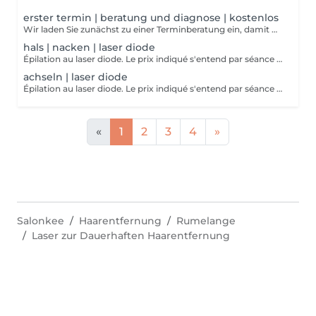
erster termin | beratung und diagnose | kostenlos
Wir laden Sie zunächst zu einer Terminberatung ein, damit wir eine detaillierte Diagnose stellen können! Wir finden gemeinsam mit Ihnen die passende Lösung, damit Ihre endgültige Haarentfernung zum Erfolg wird.
hals | nacken | laser diode
Épilation au laser diode. Le prix indiqué s'entend par séance (1x). Rasez bien la zone la quelle vous voulez traiter avant votre rendez-vous! Si vous vous êtes pas raser ou pas bien raser la zone désirer a traiter on devra vous facturer le rasage. 8-10 séances sont nécessaires pour un résultat optimal.
achseln | laser diode
Épilation au laser diode. Le prix indiqué s'entend par séance (1x). Rasez bien la zone la quelle vous voulez traiter avant votre rendez-vous! Si vous vous êtes pas raser ou pas bien raser la zone désirer a traiter on devra vous facturer le rasage. 8-10 séances sont nécessaires pour un résultat optimal.
«
1
2
3
4
»
Salonkee
Haarentfernung
Rumelange
Laser zur Dauerhaften Haarentfernung