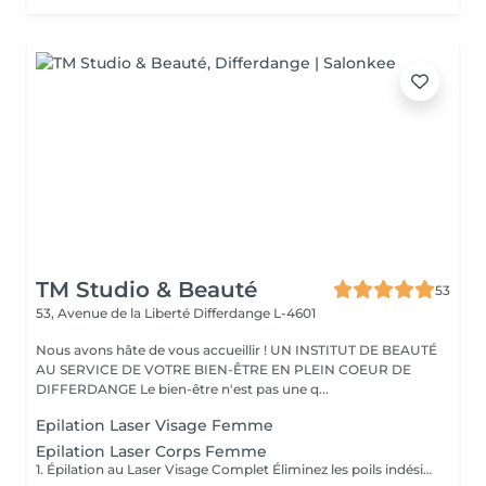
TM Studio & Beauté
53
53, Avenue de la Liberté
Differdange L-4601
Nous avons hâte de vous accueillir ! UN INSTITUT DE BEAUTÉ
AU SERVICE DE VOTRE BIEN-ÊTRE EN PLEIN COEUR DE
DIFFERDANGE Le bien-être n'est pas une q...
Epilation Laser Visage Femme
Epilation Laser Corps Femme
1. Épilation au Laser Visage Complet Éliminez les poils indésirables du visage grâce à notre épilation au laser sûre et efficace. Nous traitons des zones telles que la lèvre supérieure, le menton, le front et les favoris, pour une peau plus lisse et uniforme. Idéal pour des résultats durables sans irritation. 2. Épilation au Laser Lèvre Supérieure Dites adieu au duvet avec notre épilation au laser ! Un traitement rapide, indolore et efficace pour éliminer les poils indésirables et réduire leur repousse, laissant votre peau douce et sans taches causées par d'autres méthodes d'épilation. 3. Épilation au Laser Aisselles Obtenez des aisselles douces et sans taches grâce à l'épilation au laser ! Ce traitement élimine progressivement les poils indésirables et réduit la nécessité d'une épilation fréquente, offrant confort et praticité au quotidien. 4. Épilation au Laser Bras Complets Dites adieu aux poils sur les bras avec notre technologie d'épilation au laser. Le traitement est sûr et efficace, garantissant une peau lisse et sans irritation causée par les rasoirs ou la cire. 5. Épilation au Laser Demi-Jambes Éliminez les poils de la partie inférieure des jambes avec l'épilation au laser et obtenez une peau lisse plus longtemps. Ce traitement réduit progressivement la repousse des poils, garantissant confort et praticité. 6. Épilation au Laser Jambes Complètes La solution idéale pour des jambes parfaitement lisses ! Notre épilation au laser élimine les poils des cuisses jusqu'aux pieds, garantissant une peau douce et sans irritation. Dites adieu à la cire et aux rasoirs ! 7. Épilation au Laser Maillot Complet Obtenez une peau douce et sans irritation avec l'épilation au laser du maillot complet. Cette méthode moderne élimine les poils de manière progressive, offrant confort et praticité au quotidien. 8. Épilation au Laser Ligne du Maillot Idéal pour celles qui souhaitent garder cette zone soignée sans douleur. L'épilation au laser de la ligne du maillot réduit la repousse des poils et prévient les irritations causées par les méthodes traditionnelles. 9. Épilation au Laser Fesses Éliminez les poils indésirables de la zone des fesses en toute sécurité et efficacité. L'épilation au laser garantit une peau lisse et douce, sans les désagréments des autres méthodes