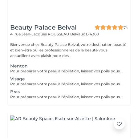
Beauty Palace Belval
74
4, rue Jean-Jacques ROUSSEAU
Belvaux L-4368
Bienvenue chez Beauty Palace Belval, votre destination beauté
et bien-être où les professionnelles de la beauté vous
accueillent avec plaisir pour des...
Menton
Pour préparer votre peau à l'épilation, laissez vos poils pousser pendant au moins deux semaines après le dernier rasage pour assurer une longueur adéquate. Il est également recommandé, mais non indispensable, d'effectuer un gommage doux 24 heures avant la séance pour éliminer les cellules mortes et faciliter l'extraction des poils. Le jour de l'épilation, évitez d'appliquer des crèmes ou des huiles sur la zone concernée afin d'assurer une bonne adhérence de la cire. Enfin, protégez votre peau en évitant l'exposition au soleil ou les séances de bronzage, qui pourraient la rendre plus sensible et irritable.
Visage
Pour préparer votre peau à l'épilation, laissez vos poils pousser pendant au moins deux semaines après le dernier rasage pour assurer une longueur adéquate. Il est également recommandé, mais non indispensable, d'effectuer un gommage doux 24 heures avant la séance pour éliminer les cellules mortes et faciliter l'extraction des poils. Le jour de l'épilation, évitez d'appliquer des crèmes ou des huiles sur la zone concernée afin d'assurer une bonne adhérence de la cire. Enfin, protégez votre peau en évitant l'exposition au soleil ou les séances de bronzage, qui pourraient la rendre plus sensible et irritable.
Bras
Pour préparer votre peau à l'épilation, laissez vos poils pousser pendant au moins deux semaines après le dernier rasage pour assurer une longueur adéquate. Il est également recommandé, mais non indispensable, d'effectuer un gommage doux 24 heures avant la séance pour éliminer les cellules mortes et faciliter l'extraction des poils. Le jour de l'épilation, évitez d'appliquer des crèmes ou des huiles sur la zone concernée afin d'assurer une bonne adhérence de la cire. Enfin, protégez votre peau en évitant l'exposition au soleil ou les séances de bronzage, qui pourraient la rendre plus sensible et irritable.